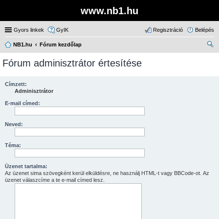
www.nb1.hu
Gyors linkek
GyIK
Regisztráció
Belépés
NB1.hu
Fórum kezdőlap
ere
Fórum adminisztrátor értesítése
sé
s
Címzett:
Adminisztrátor
E-mail címed:
Neved:
Téma:
Üzenet tartalma:
Az üzenet sima szövegként kerül elküldésre, ne használj HTML-t vagy BBCode-ot. Az
üzenet válaszcíme a te e-mail címed lesz.