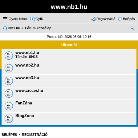
www.nb1.hu
Gyors linkek
GyIK
Regisztráció
Belépés
NB1.hu
Fórum kezdőlap
ere
Pontos idő: 2026.08.06. 10:16
sé
Hírportál
s
www.nb1.hu
Témák:
15415
www.nb2.hu
www.nb3.hu
www.ziccer.hu
FanZóna
BlogZóna
BELÉPÉS
•
REGISZTRÁCIÓ