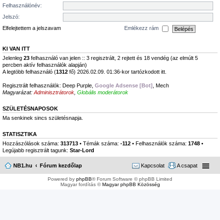
Felhasználónév:
Jelszó:
Elfelejtettem a jelszavam
Emlékezz rám
KI VAN ITT
Jelenleg
23
felhasználó van jelen :: 3 regisztrált, 2 rejtett és 18 vendég (az elmúlt 5
percben aktív felhasználók alapján)
A legtöbb felhasználó (
1312
fő) 2026.02.09. 01:36-kor tartózkodott itt.
Regisztrált felhasználók:
Deep Purple
,
Google Adsense [Bot]
,
Mech
Magyarázat:
Adminisztrátorok
,
Globális moderátorok
SZÜLETÉSNAPOSOK
Ma senkinek sincs születésnapja.
STATISZTIKA
Hozzászólások száma:
313713
• Témák száma:
-112
• Felhasználók száma:
1748
•
Legújabb regisztrált tagunk:
Star-Lord
NB1.hu
Fórum kezdőlap
Kapcsolat
A csapat
Powered by
phpBB
® Forum Software © phpBB Limited
Magyar fordítás ©
Magyar phpBB Közösség