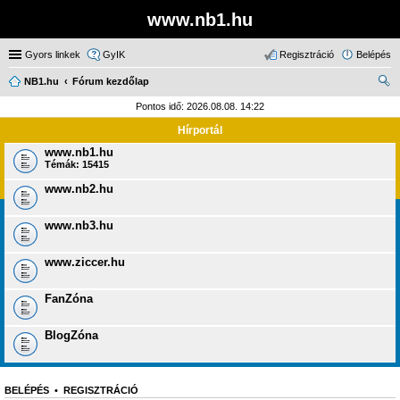
www.nb1.hu
Gyors linkek
GyIK
Regisztráció
Belépés
NB1.hu
Fórum kezdőlap
ere
Pontos idő: 2026.08.08. 14:22
sé
Hírportál
s
www.nb1.hu
Témák:
15415
www.nb2.hu
www.nb3.hu
www.ziccer.hu
FanZóna
BlogZóna
BELÉPÉS
•
REGISZTRÁCIÓ