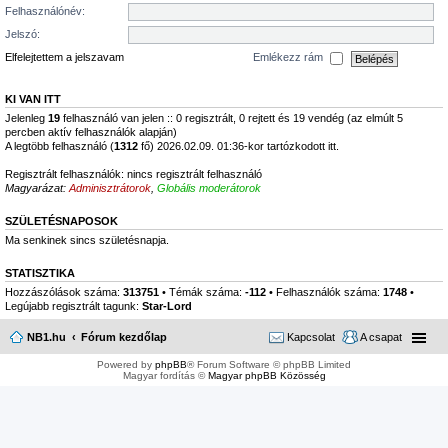
Felhasználónév:
Jelszó:
Elfelejtettem a jelszavam
Emlékezz rám
KI VAN ITT
Jelenleg
19
felhasználó van jelen :: 0 regisztrált, 0 rejtett és 19 vendég (az elmúlt 5
percben aktív felhasználók alapján)
A legtöbb felhasználó (
1312
fő) 2026.02.09. 01:36-kor tartózkodott itt.
Regisztrált felhasználók: nincs regisztrált felhasználó
Magyarázat:
Adminisztrátorok
,
Globális moderátorok
SZÜLETÉSNAPOSOK
Ma senkinek sincs születésnapja.
STATISZTIKA
Hozzászólások száma:
313751
• Témák száma:
-112
• Felhasználók száma:
1748
•
Legújabb regisztrált tagunk:
Star-Lord
NB1.hu
Fórum kezdőlap
Kapcsolat
A csapat
Powered by
phpBB
® Forum Software © phpBB Limited
Magyar fordítás ©
Magyar phpBB Közösség