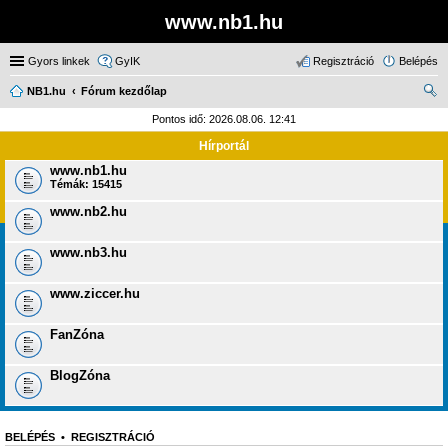
www.nb1.hu
Gyors linkek
GyIK
Regisztráció
Belépés
NB1.hu
Fórum kezdőlap
ere
Pontos idő: 2026.08.06. 12:41
sé
Hírportál
s
www.nb1.hu
Témák:
15415
www.nb2.hu
www.nb3.hu
www.ziccer.hu
FanZóna
BlogZóna
BELÉPÉS
•
REGISZTRÁCIÓ