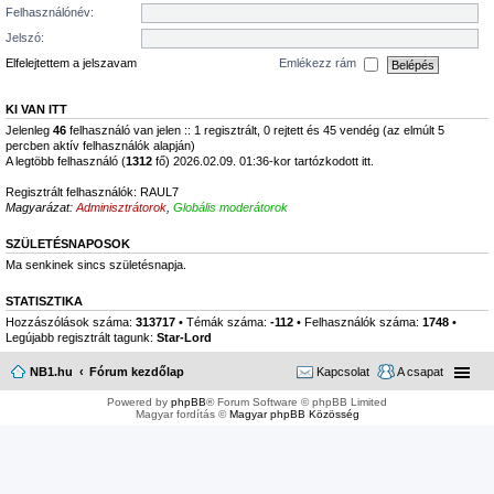
Felhasználónév:
Jelszó:
Elfelejtettem a jelszavam
Emlékezz rám
KI VAN ITT
Jelenleg
46
felhasználó van jelen :: 1 regisztrált, 0 rejtett és 45 vendég (az elmúlt 5
percben aktív felhasználók alapján)
A legtöbb felhasználó (
1312
fő) 2026.02.09. 01:36-kor tartózkodott itt.
Regisztrált felhasználók:
RAUL7
Magyarázat:
Adminisztrátorok
,
Globális moderátorok
SZÜLETÉSNAPOSOK
Ma senkinek sincs születésnapja.
STATISZTIKA
Hozzászólások száma:
313717
• Témák száma:
-112
• Felhasználók száma:
1748
•
Legújabb regisztrált tagunk:
Star-Lord
NB1.hu
Fórum kezdőlap
Kapcsolat
A csapat
Powered by
phpBB
® Forum Software © phpBB Limited
Magyar fordítás ©
Magyar phpBB Közösség