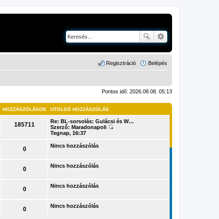
Regisztráció
Belépés
Pontos idő: 2026.08.08. 05:13
HOZZÁSZÓLÁSOK
UTOLSÓ HOZZÁSZÓLÁS
Re: BL-sorsolás: Gulácsi és W…
185711
Szerző:
Maradonapoli
U
Tegnap, 16:37
t
o
Nincs hozzászólás
0
l
s
ó
Nincs hozzászólás
h
0
o
z
z
Nincs hozzászólás
0
á
s
z
Nincs hozzászólás
ó
0
l