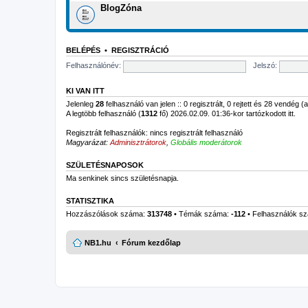
BlogZóna
BELÉPÉS
•
REGISZTRÁCIÓ
Felhasználónév:
Jelszó:
KI VAN ITT
Jelenleg
28
felhasználó van jelen :: 0 regisztrált, 0 rejtett és 28 vendég 
A legtöbb felhasználó (
1312
fő) 2026.02.09. 01:36-kor tartózkodott itt.
Regisztrált felhasználók: nincs regisztrált felhasználó
Magyarázat:
Adminisztrátorok
,
Globális moderátorok
SZÜLETÉSNAPOSOK
Ma senkinek sincs születésnapja.
STATISZTIKA
Hozzászólások száma:
313748
• Témák száma:
-112
• Felhasználók s
NB1.hu
Fórum kezdőlap