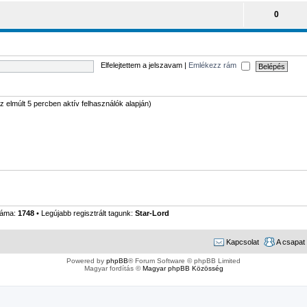
0
Elfelejtettem a jelszavam
|
Emlékezz rám
(az elmúlt 5 percben aktív felhasználók alapján)
záma:
1748
• Legújabb regisztrált tagunk:
Star-Lord
Kapcsolat
A csapat
Powered by
phpBB
® Forum Software © phpBB Limited
Magyar fordítás ©
Magyar phpBB Közösség