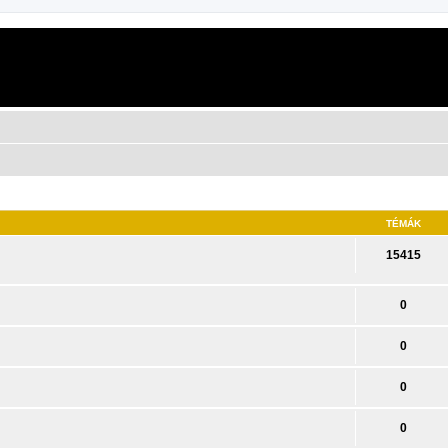
TÉMÁK
15415
0
0
0
0