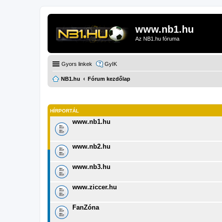
www.nb1.hu
Az NB1.hu fóruma
Gyors linkek
GyIK
NB1.hu
Fórum kezdőlap
HÍRPORTÁL
www.nb1.hu
www.nb2.hu
www.nb3.hu
www.ziccer.hu
FanZóna