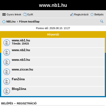
www.nb1.hu
Gyors linkek
GyIK
Regisztráció
Belépés
NB1.hu
Fórum kezdőlap
ere
Pontos idő: 2026.08.10. 13:27
sé
Hírportál
s
www.nb1.hu
Témák:
15415
www.nb2.hu
www.nb3.hu
www.ziccer.hu
FanZóna
BlogZóna
BELÉPÉS
•
REGISZTRÁCIÓ