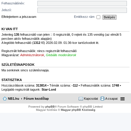
Felhasználónév:
Jelszó:
Elfelejtettem a jelszavam
Emlékezz rám
KI VAN ITT
Jelenleg
135
felhasználó van jelen :: 0 regisztrált, 0 rejtett és 135 vendég (az elmúlt 5
percben aktív felhasználók alapján)
A legtöbb felhasználó (
1312
fő) 2026.02.09. 01:36-kor tartózkodott itt.
Regisztrált felhasználók: nincs regisztrált felhasználó
Magyarázat:
Adminisztrátorok
,
Globális moderátorok
SZÜLETÉSNAPOSOK
Ma senkinek sincs születésnapja.
STATISZTIKA
Hozzászólások száma:
313814
• Témák száma:
-112
• Felhasználók száma:
1748
•
Legújabb regisztrált tagunk:
Star-Lord
NB1.hu
Fórum kezdőlap
Kapcsolat
A csapat
Powered by
phpBB
® Forum Software © phpBB Limited
Magyar fordítás ©
Magyar phpBB Közösség