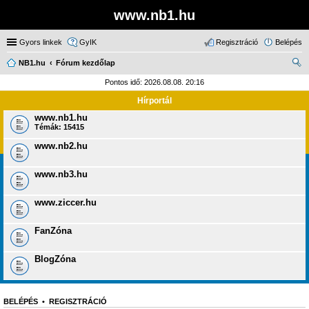
www.nb1.hu
Gyors linkek
GyIK
Regisztráció
Belépés
NB1.hu
Fórum kezdőlap
ere
Pontos idő: 2026.08.08. 20:16
sé
Hírportál
s
www.nb1.hu
Témák:
15415
www.nb2.hu
www.nb3.hu
www.ziccer.hu
FanZóna
BlogZóna
BELÉPÉS
•
REGISZTRÁCIÓ