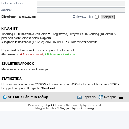
Felhasználónév:
Jelszó:
Elfelejtettem a jelszavam
Emlékezz rám
KI VAN ITT
Jelenleg
16
felhasználó van jelen :: 0 regisztrált, 0 rejtett és 16 vendég (az elmúlt 5
percben aktív felhasználók alapján)
A legtöbb felhasználó (
1312
fő) 2026.02.09. 01:36-kor tartózkodott itt.
Regisztrált felhasználók: nincs regisztrált felhasználó
Magyarázat:
Adminisztrátorok
,
Globális moderátorok
SZÜLETÉSNAPOSOK
Ma senkinek sincs születésnapja.
STATISZTIKA
Hozzászólások száma:
313759
• Témák száma:
-112
• Felhasználók száma:
1748
•
Legújabb regisztrált tagunk:
Star-Lord
NB1.hu
Fórum kezdőlap
Kapcsolat
A csapat
Powered by
phpBB
® Forum Software © phpBB Limited
Magyar fordítás ©
Magyar phpBB Közösség