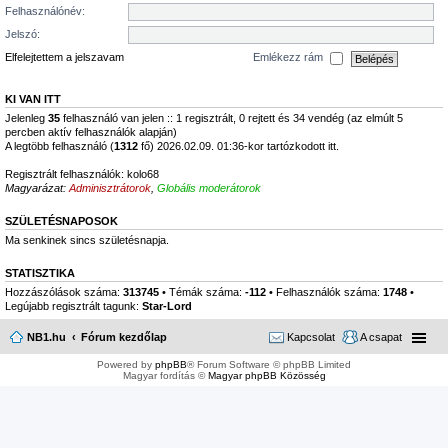
Felhasználónév:
Jelszó:
Elfelejtettem a jelszavam
Emlékezz rám
KI VAN ITT
Jelenleg
35
felhasználó van jelen :: 1 regisztrált, 0 rejtett és 34 vendég (az elmúlt 5
percben aktív felhasználók alapján)
A legtöbb felhasználó (
1312
fő) 2026.02.09. 01:36-kor tartózkodott itt.
Regisztrált felhasználók:
kolo68
Magyarázat:
Adminisztrátorok
,
Globális moderátorok
SZÜLETÉSNAPOSOK
Ma senkinek sincs születésnapja.
STATISZTIKA
Hozzászólások száma:
313745
• Témák száma:
-112
• Felhasználók száma:
1748
•
Legújabb regisztrált tagunk:
Star-Lord
NB1.hu
Fórum kezdőlap
Kapcsolat
A csapat
Powered by
phpBB
® Forum Software © phpBB Limited
Magyar fordítás ©
Magyar phpBB Közösség