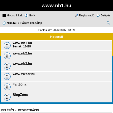
www.nb1.hu
Gyors linkek
GyIK
Regisztráció
Belépés
NB1.hu
Fórum kezdőlap
ere
Pontos idő: 2026.08.07. 18:39
sé
Hírportál
s
www.nb1.hu
Témák:
15415
www.nb2.hu
www.nb3.hu
www.ziccer.hu
FanZóna
BlogZóna
BELÉPÉS
•
REGISZTRÁCIÓ