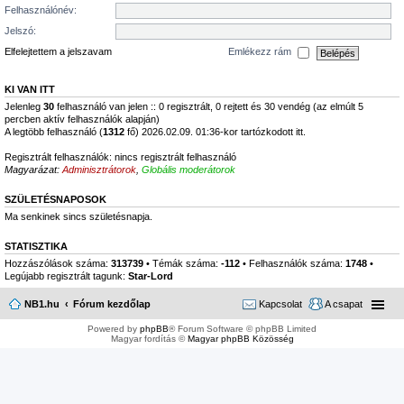
Felhasználónév:
Jelszó:
Elfelejtettem a jelszavam
Emlékezz rám
KI VAN ITT
Jelenleg
30
felhasználó van jelen :: 0 regisztrált, 0 rejtett és 30 vendég (az elmúlt 5
percben aktív felhasználók alapján)
A legtöbb felhasználó (
1312
fő) 2026.02.09. 01:36-kor tartózkodott itt.
Regisztrált felhasználók: nincs regisztrált felhasználó
Magyarázat:
Adminisztrátorok
,
Globális moderátorok
SZÜLETÉSNAPOSOK
Ma senkinek sincs születésnapja.
STATISZTIKA
Hozzászólások száma:
313739
• Témák száma:
-112
• Felhasználók száma:
1748
•
Legújabb regisztrált tagunk:
Star-Lord
NB1.hu
Fórum kezdőlap
Kapcsolat
A csapat
Powered by
phpBB
® Forum Software © phpBB Limited
Magyar fordítás ©
Magyar phpBB Közösség