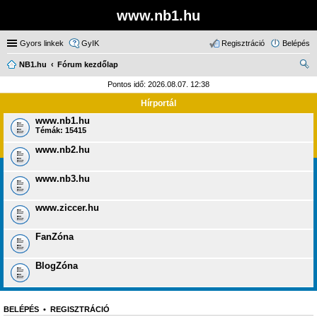
www.nb1.hu
Gyors linkek
GyIK
Regisztráció
Belépés
NB1.hu
Fórum kezdőlap
ere
Pontos idő: 2026.08.07. 12:38
sé
Hírportál
s
www.nb1.hu
Témák:
15415
www.nb2.hu
www.nb3.hu
www.ziccer.hu
FanZóna
BlogZóna
BELÉPÉS
•
REGISZTRÁCIÓ