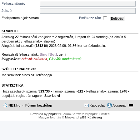
Felhasználónév:
Jelszó:
Elfelejtettem a jelszavam
Emlékezz rám
KI VAN ITT
Jelenleg
27
felhasználó van jelen :: 2 regisztrált, 1 rejtett és 24 vendég (az elmúlt 5
percben aktív felhasználók alapján)
A legtöbb felhasználó (
1312
fő) 2026.02.09. 01:36-kor tartózkodott itt.
Regisztrált felhasználók:
Bing [Bot]
,
gemi
Magyarázat:
Adminisztrátorok
,
Globális moderátorok
SZÜLETÉSNAPOSOK
Ma senkinek sincs születésnapja.
STATISZTIKA
Hozzászólások száma:
313730
• Témák száma:
-112
• Felhasználók száma:
1748
•
Legújabb regisztrált tagunk:
Star-Lord
NB1.hu
Fórum kezdőlap
Kapcsolat
A csapat
Powered by
phpBB
® Forum Software © phpBB Limited
Magyar fordítás ©
Magyar phpBB Közösség