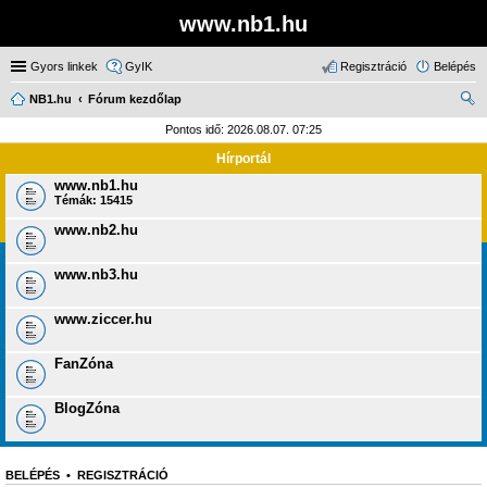
www.nb1.hu
Gyors linkek
GyIK
Regisztráció
Belépés
NB1.hu
Fórum kezdőlap
ere
Pontos idő: 2026.08.07. 07:25
sé
Hírportál
s
www.nb1.hu
Témák:
15415
www.nb2.hu
www.nb3.hu
www.ziccer.hu
FanZóna
BlogZóna
BELÉPÉS
•
REGISZTRÁCIÓ