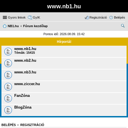
www.nb1.hu
Gyors linkek
GyIK
Regisztráció
Belépés
NB1.hu
Fórum kezdőlap
ere
Pontos idő: 2026.08.09. 15:42
sé
Hírportál
s
www.nb1.hu
Témák:
15415
www.nb2.hu
www.nb3.hu
www.ziccer.hu
FanZóna
BlogZóna
BELÉPÉS
•
REGISZTRÁCIÓ