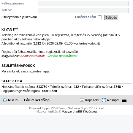
Felhasználónév:
Jelszó:
Elfelejtettem a jelszavam
Emlékezz rám
KI VAN ITT
Jelenleg
27
felhasználó van jelen :: 0 regisztrált, 0 rejtett és 27 vendég (az elmúlt 5
percben aktív felhasználók alapján)
A legtöbb felhasználó (
1312
fő) 2026.02.09. 01:36-kor tartózkodott itt.
Regisztrált felhasználók: nincs regisztrált felhasználó
Magyarázat:
Adminisztrátorok
,
Globális moderátorok
SZÜLETÉSNAPOSOK
Ma senkinek sincs születésnapja.
STATISZTIKA
Hozzászólások száma:
313780
• Témák száma:
-112
• Felhasználók száma:
1748
•
Legújabb regisztrált tagunk:
Star-Lord
NB1.hu
Fórum kezdőlap
Kapcsolat
A csapat
Powered by
phpBB
® Forum Software © phpBB Limited
Magyar fordítás ©
Magyar phpBB Közösség