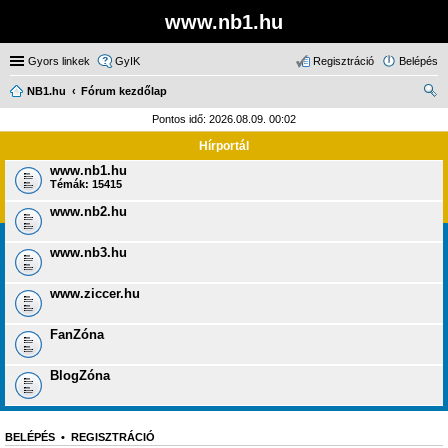
www.nb1.hu
Gyors linkek
GyIK
Regisztráció
Belépés
NB1.hu
Fórum kezdőlap
ere
Pontos idő: 2026.08.09. 00:02
sé
Hírportál
s
www.nb1.hu
Témák:
15415
www.nb2.hu
www.nb3.hu
www.ziccer.hu
FanZóna
BlogZóna
BELÉPÉS
•
REGISZTRÁCIÓ