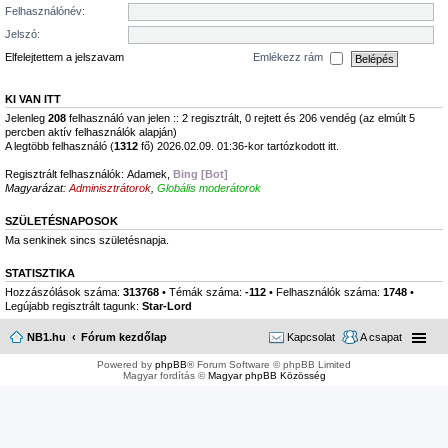
Felhasználónév:
Jelszó:
Elfelejtettem a jelszavam
Emlékezz rám
KI VAN ITT
Jelenleg
208
felhasználó van jelen :: 2 regisztrált, 0 rejtett és 206 vendég (az elmúlt 5
percben aktív felhasználók alapján)
A legtöbb felhasználó (
1312
fő) 2026.02.09. 01:36-kor tartózkodott itt.
Regisztrált felhasználók:
Adamek
,
Bing [Bot]
Magyarázat:
Adminisztrátorok
,
Globális moderátorok
SZÜLETÉSNAPOSOK
Ma senkinek sincs születésnapja.
STATISZTIKA
Hozzászólások száma:
313768
• Témák száma:
-112
• Felhasználók száma:
1748
•
Legújabb regisztrált tagunk:
Star-Lord
NB1.hu
Fórum kezdőlap
Kapcsolat
A csapat
Powered by
phpBB
® Forum Software © phpBB Limited
Magyar fordítás ©
Magyar phpBB Közösség