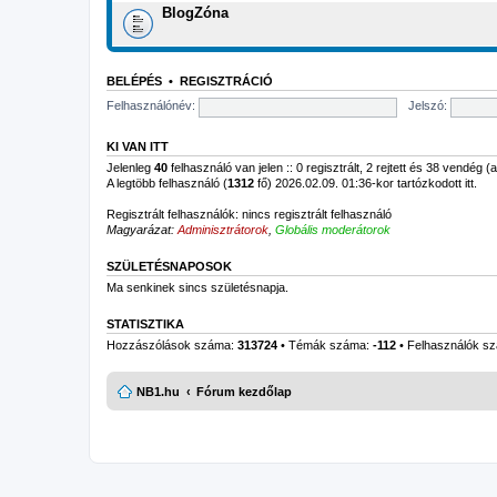
BlogZóna
BELÉPÉS
•
REGISZTRÁCIÓ
Felhasználónév:
Jelszó:
KI VAN ITT
Jelenleg
40
felhasználó van jelen :: 0 regisztrált, 2 rejtett és 38 vendég 
A legtöbb felhasználó (
1312
fő) 2026.02.09. 01:36-kor tartózkodott itt.
Regisztrált felhasználók: nincs regisztrált felhasználó
Magyarázat:
Adminisztrátorok
,
Globális moderátorok
SZÜLETÉSNAPOSOK
Ma senkinek sincs születésnapja.
STATISZTIKA
Hozzászólások száma:
313724
• Témák száma:
-112
• Felhasználók s
NB1.hu
Fórum kezdőlap