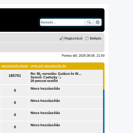
Regisztráció
Belépés
Pontos idő: 2026.08.06. 21:00
HOZZÁSZÓLÁSOK
UTOLSÓ HOZZÁSZÓLÁS
Re: BL-sorsolás: Gulácsi és W…
185701
Szerző:
Cselszky
U
20 perccel ezelőtt
t
o
Nincs hozzászólás
0
l
s
ó
Nincs hozzászólás
h
0
o
z
z
Nincs hozzászólás
0
á
s
z
Nincs hozzászólás
ó
0
l