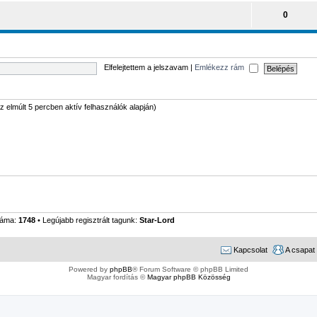
0
Elfelejtettem a jelszavam
|
Emlékezz rám
(az elmúlt 5 percben aktív felhasználók alapján)
záma:
1748
• Legújabb regisztrált tagunk:
Star-Lord
Kapcsolat
A csapat
Powered by
phpBB
® Forum Software © phpBB Limited
Magyar fordítás ©
Magyar phpBB Közösség