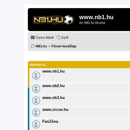
www.nb1.hu
Az NB1.hu fóruma
Gyors linkek
GyIK
NB1.hu
Fórum kezdőlap
HÍRPORTÁL
www.nb1.hu
www.nb2.hu
www.nb3.hu
www.ziccer.hu
FanZóna