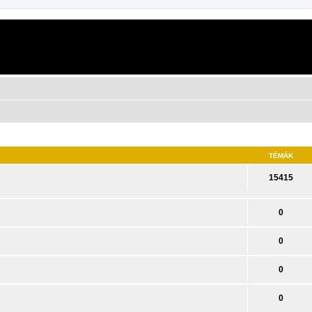
TÉMÁK
15415
0
0
0
0