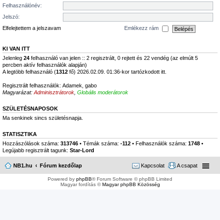
Felhasználónév:
Jelszó:
Elfelejtettem a jelszavam
Emlékezz rám
KI VAN ITT
Jelenleg
24
felhasználó van jelen :: 2 regisztrált, 0 rejtett és 22 vendég (az elmúlt 5
percben aktív felhasználók alapján)
A legtöbb felhasználó (
1312
fő) 2026.02.09. 01:36-kor tartózkodott itt.
Regisztrált felhasználók:
Adamek
,
gabo
Magyarázat:
Adminisztrátorok
,
Globális moderátorok
SZÜLETÉSNAPOSOK
Ma senkinek sincs születésnapja.
STATISZTIKA
Hozzászólások száma:
313746
• Témák száma:
-112
• Felhasználók száma:
1748
•
Legújabb regisztrált tagunk:
Star-Lord
NB1.hu
Fórum kezdőlap
Kapcsolat
A csapat
Powered by
phpBB
® Forum Software © phpBB Limited
Magyar fordítás ©
Magyar phpBB Közösség