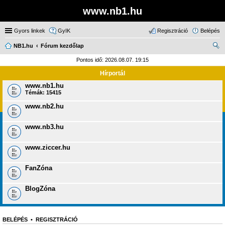
www.nb1.hu
Gyors linkek
GyIK
Regisztráció
Belépés
NB1.hu
Fórum kezdőlap
ere
Pontos idő: 2026.08.07. 19:15
sé
Hírportál
s
www.nb1.hu
Témák:
15415
www.nb2.hu
www.nb3.hu
www.ziccer.hu
FanZóna
BlogZóna
BELÉPÉS
•
REGISZTRÁCIÓ