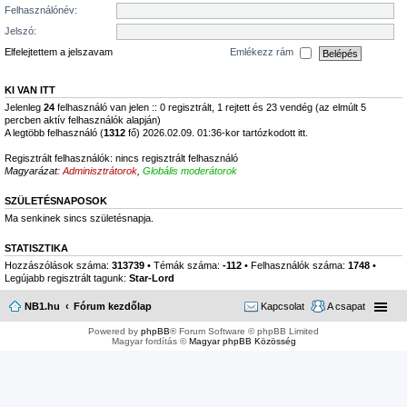
Felhasználónév:
Jelszó:
Elfelejtettem a jelszavam
Emlékezz rám
KI VAN ITT
Jelenleg
24
felhasználó van jelen :: 0 regisztrált, 1 rejtett és 23 vendég (az elmúlt 5
percben aktív felhasználók alapján)
A legtöbb felhasználó (
1312
fő) 2026.02.09. 01:36-kor tartózkodott itt.
Regisztrált felhasználók: nincs regisztrált felhasználó
Magyarázat:
Adminisztrátorok
,
Globális moderátorok
SZÜLETÉSNAPOSOK
Ma senkinek sincs születésnapja.
STATISZTIKA
Hozzászólások száma:
313739
• Témák száma:
-112
• Felhasználók száma:
1748
•
Legújabb regisztrált tagunk:
Star-Lord
NB1.hu
Fórum kezdőlap
Kapcsolat
A csapat
Powered by
phpBB
® Forum Software © phpBB Limited
Magyar fordítás ©
Magyar phpBB Közösség