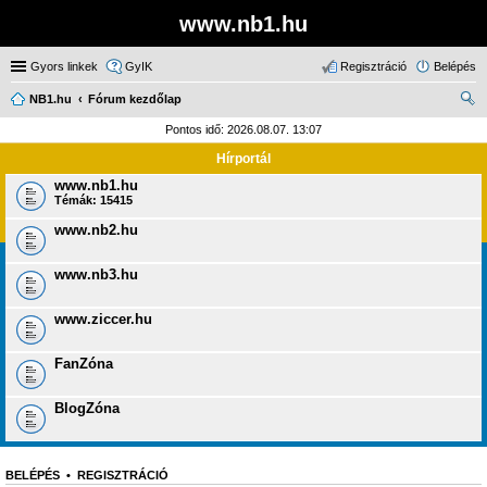
www.nb1.hu
Gyors linkek
GyIK
Regisztráció
Belépés
NB1.hu
Fórum kezdőlap
ere
Pontos idő: 2026.08.07. 13:07
sé
Hírportál
s
www.nb1.hu
Témák:
15415
www.nb2.hu
www.nb3.hu
www.ziccer.hu
FanZóna
BlogZóna
BELÉPÉS
•
REGISZTRÁCIÓ