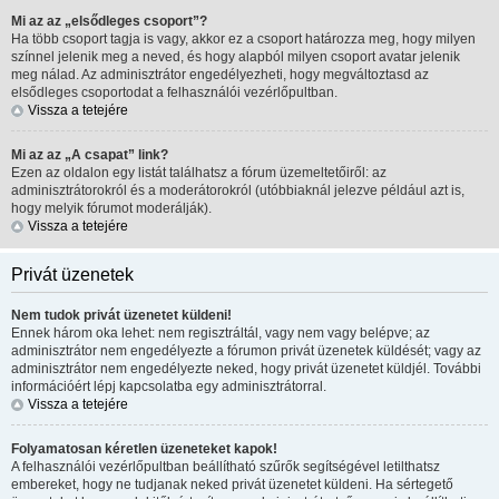
Mi az az „elsődleges csoport”?
Ha több csoport tagja is vagy, akkor ez a csoport határozza meg, hogy milyen
színnel jelenik meg a neved, és hogy alapból milyen csoport avatar jelenik
meg nálad. Az adminisztrátor engedélyezheti, hogy megváltoztasd az
elsődleges csoportodat a felhasználói vezérlőpultban.
Vissza a tetejére
Mi az az „A csapat” link?
Ezen az oldalon egy listát találhatsz a fórum üzemeltetőiről: az
adminisztrátorokról és a moderátorokról (utóbbiaknál jelezve például azt is,
hogy melyik fórumot moderálják).
Vissza a tetejére
Privát üzenetek
Nem tudok privát üzenetet küldeni!
Ennek három oka lehet: nem regisztráltál, vagy nem vagy belépve; az
adminisztrátor nem engedélyezte a fórumon privát üzenetek küldését; vagy az
adminisztrátor nem engedélyezte neked, hogy privát üzenetet küldjél. További
információért lépj kapcsolatba egy adminisztrátorral.
Vissza a tetejére
Folyamatosan kéretlen üzeneteket kapok!
A felhasználói vezérlőpultban beállítható szűrők segítségével letilthatsz
embereket, hogy ne tudjanak neked privát üzenetet küldeni. Ha sértegető