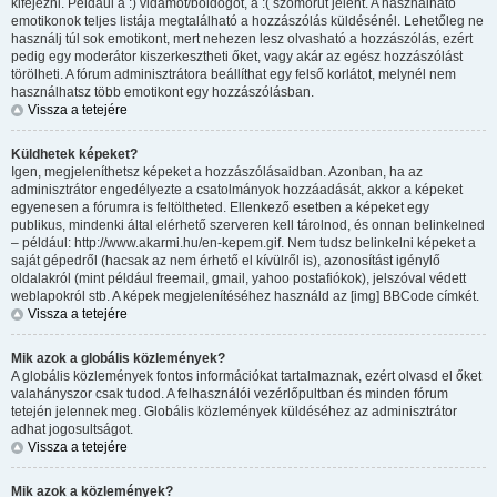
kifejezni. Például a :) vidámot/boldogot, a :( szomorút jelent. A használható
emotikonok teljes listája megtalálható a hozzászólás küldésénél. Lehetőleg ne
használj túl sok emotikont, mert nehezen lesz olvasható a hozzászólás, ezért
pedig egy moderátor kiszerkesztheti őket, vagy akár az egész hozzászólást
törölheti. A fórum adminisztrátora beállíthat egy felső korlátot, melynél nem
használhatsz több emotikont egy hozzászólásban.
Vissza a tetejére
Küldhetek képeket?
Igen, megjeleníthetsz képeket a hozzászólásaidban. Azonban, ha az
adminisztrátor engedélyezte a csatolmányok hozzáadását, akkor a képeket
egyenesen a fórumra is feltöltheted. Ellenkező esetben a képeket egy
publikus, mindenki által elérhető szerveren kell tárolnod, és onnan belinkelned
– például: http://www.akarmi.hu/en-kepem.gif. Nem tudsz belinkelni képeket a
saját gépedről (hacsak az nem érhető el kívülről is), azonosítást igénylő
oldalakról (mint például freemail, gmail, yahoo postafiókok), jelszóval védett
weblapokról stb. A képek megjelenítéséhez használd az [img] BBCode címkét.
Vissza a tetejére
Mik azok a globális közlemények?
A globális közlemények fontos információkat tartalmaznak, ezért olvasd el őket
valahányszor csak tudod. A felhasználói vezérlőpultban és minden fórum
tetején jelennek meg. Globális közlemények küldéséhez az adminisztrátor
adhat jogosultságot.
Vissza a tetejére
Mik azok a közlemények?