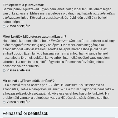
Elfelejtettem a jelszavamat!
Semmi pánik! A jelszavad ugyan nem lehet utólag kideríteni, de lehetőséged
van új készítésére. Ehhez menj a belépés oldalra, majd kattints az
Elfelejtettem
a jelszavam
linkre. Kövesd az utasításokat, és rövid időn belül újra be kell
tudnod lépned.
Vissza a tetejére
Miért kerülök kiléptetésre automatikusan?
Ha belépéskor nem jelölöd be az
Emlékezzen rám
opciót, a rendszer csak egy
előre meghatározott ideig hagy belépve. Ez a viselkedés meggátolja az
azonosítóddal való visszaélést. A tartós belépve maradáshoz jelöld be az
említett opciót. Ezen funkció használata nem ajánlott, ha nyilvános helyről
használod a fórumot, például könyvtárból, internetkávézóból vagy egyetemi
laborból. Ha nem látod a jelölőnégyzetet, a fórumon valószínűleg nincs
bekapcsolva ez a funkció.
Vissza a tetejére
Mit csinál a „Fórum sütik törlése”?
Ez a funkció törli az összes phpBB3 által küldött sütit. A sütik feladata az
azonosítás, illetve a beléptetés, valamint – ha a fórum tulajdonosa beállította –
a hozzászólások olvasottságának követése és ehhez hasonló funkciók. Ha
problémáid vannak a belépéssel vagy a kilépéssel, a sütik törlése segíthet.
Vissza a tetejére
Felhasználói beállítások