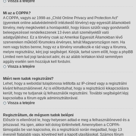
Vissza a tetejére
Mi az a COPPA?
A COPPA, vagyis az 1998-as „Child Online Privacy and Protection Act”
(gyerekek online adatvédelméről intézkedő törvény) egy egyesült államokbeli
törvény, mely megköveteli a honlapoktól, hogy írásos szülői vagy gondviselői
beleegyezéssel rendelkezzenek 13 éven aluli személyektől való
adatgyűjtéshez. Ez a törvény csak az Amerikai Egyesült Államokban lévő
szervereken működő fórumokra érvényes, tehát Magyarországon nem. Ha
nem vagy biztos benne, hogy ez a törvény vonatkozik-e rád vagy a fórumra,
melyre regisztrálsz, kérj jogi segítséget. Kérjük, tartsd szem előtt, hogy a phpBB
Limited nem tud jogi tanácsot adni, és az alább leírtakon kívül semmilyen
aggály esetén sem hozzájuk kell fordulni.
Vissza a tetejére
Miért nem tudok regisztrálni?
Lehet, hogy a weboldal tulajdonosa letiltotta az IP-címed vagy a regisztrálni
kívánt felhasználónevet. Az is előfordulhat, hogy a regisztráció kikapcsolásra
került, hogy ne tudjanak új felhasználók regisztrálni. További segítségért lépj
kapcsolatba a fórum egyik adminisztrátorával.
Vissza a tetejére
Regisztráltam, de mégsem tudok belépni
Először is ellenőrizd le, hogy helyesen adtad-e meg a felhasználóneved és a
jelszavad. Ha igen, akkor két dolog történhetett. Amennyiben a COPPA-
támogatás be van kapcsolva, és a regisztráció során megadtad, hogy 13
évesnél fiatalabb vagy, követned kell a kapott utasításokat. Számos fórum