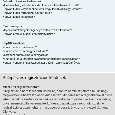
Feliratkozások és kedvencek
Mi a különbség a kedvencekbe tétel és a feliratkozás között?
Hogyan tudok kedvencekbe tenni vagy feliratkozni egy témára?
Hogyan tudok feliratkozni egy fórumra?
Hogyan tudok leiratkozni?
Csatolmányok
Milyen csatolmányok engedélyezettek ezen a fórumon?
Hogyan érem el a saját csatolmányaimat?
phpBB kérdések
Ki készítette ezt a fórumot?
Ki készítette ezt a magyar fordítást?
Miért nem érhető el az X szolgáltatás?
Ki az illetékes a fórumon olvasható tartalommal kapcsolatban?
Hogyan vehetem fel a kapcsolatot a fórum adminisztrátorával?
Belépési és regisztrációs kérdések
Miért kell regisztrálnom?
A regisztráció nem feltétlenül kötelező, a fórum adminisztrátorán múlik, hogy
megköveteli-e hozzászólások küldéséhez. Mindemellett a regisztrációval plusz
lehetőségek is elérhetővé válnak a számodra, mint például avatar használata,
privát üzenetek, illetve e-mailek küldése, csatlakozás csoportokhoz stb. A
regisztráció csupán néhány másodpercet vesz igénybe, így javasoljuk, hogy
éljél vele.