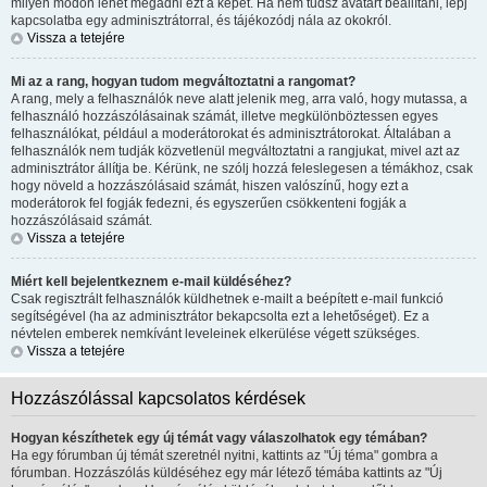
milyen módon lehet megadni ezt a képet. Ha nem tudsz avatart beállítani, lépj
kapcsolatba egy adminisztrátorral, és tájékozódj nála az okokról.
Vissza a tetejére
Mi az a rang, hogyan tudom megváltoztatni a rangomat?
A rang, mely a felhasználók neve alatt jelenik meg, arra való, hogy mutassa, a
felhasználó hozzászólásainak számát, illetve megkülönböztessen egyes
felhasználókat, például a moderátorokat és adminisztrátorokat. Általában a
felhasználók nem tudják közvetlenül megváltoztatni a rangjukat, mivel azt az
adminisztrátor állítja be. Kérünk, ne szólj hozzá feleslegesen a témákhoz, csak
hogy növeld a hozzászólásaid számát, hiszen valószínű, hogy ezt a
moderátorok fel fogják fedezni, és egyszerűen csökkenteni fogják a
hozzászólásaid számát.
Vissza a tetejére
Miért kell bejelentkeznem e-mail küldéséhez?
Csak regisztrált felhasználók küldhetnek e-mailt a beépített e-mail funkció
segítségével (ha az adminisztrátor bekapcsolta ezt a lehetőséget). Ez a
névtelen emberek nemkívánt leveleinek elkerülése végett szükséges.
Vissza a tetejére
Hozzászólással kapcsolatos kérdések
Hogyan készíthetek egy új témát vagy válaszolhatok egy témában?
Ha egy fórumban új témát szeretnél nyitni, kattints az "Új téma" gombra a
fórumban. Hozzászólás küldéséhez egy már létező témába kattints az "Új