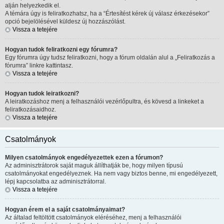
alján helyezkedik el.
A témára úgy is feliratkozhatsz, ha a “Értesítést kérek új válasz érkezésekor”
opció bejelölésével küldesz új hozzászólást.
Vissza a tetejére
Hogyan tudok feliratkozni egy fórumra?
Egy fórumra úgy tudsz feliratkozni, hogy a fórum oldalán alul a „Feliratkozás a
fórumra” linkre kattintasz.
Vissza a tetejére
Hogyan tudok leiratkozni?
A leiratkozáshoz menj a felhasználói vezérlőpultra, és kövesd a linkeket a
feliratkozásaidhoz.
Vissza a tetejére
Csatolmányok
Milyen csatolmányok engedélyezettek ezen a fórumon?
Az adminisztrátorok saját maguk állíthatják be, hogy milyen típusú
csatolmányokat engedélyeznek. Ha nem vagy biztos benne, mi engedélyezett,
lépj kapcsolatba az adminisztrátorral.
Vissza a tetejére
Hogyan érem el a saját csatolmányaimat?
Az általad feltöltött csatolmányok eléréséhez, menj a felhasználói