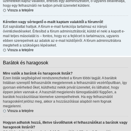
üzeneteket kapsz valakitől, értesíts egy adminisztrátort, ő ugyanis beállíthatja,
hogy egy felhasználó ne tudjon privát üzenetet küldeni.
Vissza a tetejére
Kéretlen vagy sértegető e-mailt kaptam valakitől a fórumról!
Ezt sajnálattal halljuk. A fórum e-mail funkciója tartalmaz ez irányú
óvintézkedéseket. Értesítsd a fórum adminisztrátorát, küldd el neki a kapott e-
mail teljes másolatát is – fontos, hogy ez a fejlécet is tartalmazza, ugyanis
ebben szerepelnek az adatok az e-mail küldőjéről. A fórum adminisztrátora
megteheti a szükséges lépéseket.
Vissza a tetejére
Barátok és haragosok
Mire valók a barátok és haragosok listák?
Ezen listák segítségével rendszerezheted a fórum többi tagját. A barátok
listában szereplő felhasználók megjelennek a felhasználói vezérlőpultban, így
gyorsan elérheted őket, küldhetsz nekik privát üzenetet, és láthatod, hogy
éppen jelen vannak-e. A használt megjelenés támogatásától függően, a
barátok hozzászólásai kiemelve szerepelhetnek. Ha egy felhasználót
haragosként jelölsz meg, akkor a hozzászólásai alapból nem fognak
megjelenni.
Vissza a tetejére
Hogyan adhatok hozzá, illetve távolíthatok el felhasználókat a barátok vagy
haragosok listáról?