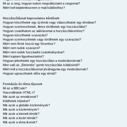
Mi az a rang, hogyan tudom megváltoztatni a rangomat?
Miért kell bejelentkeznem e-mail küldéséhez?
Hozzászólással kapcsolatos kérdések
Hogyan készíthetek egy új témát vagy válaszolhatok egy témában?
Hogyan szerkeszthetek, illetve törölhetek egy hozzászólást?
Hogyan csatolhatom az aláírásomat a hozzászólásomhoz?
Hogyan készíthetek szavazást?
Hogyan szerkeszthetek vagy törölhetek egy szavazást?
Miért nem férek hozzá egy fórumhoz?
Miért nem tudok szavazni?
Miért nem tudok hozzáadni csatolmányokat?
Miért kaptam figyelmeztetést?
Hogyan jelenthetek egy hozzászólást a moderátoroknak?
Mire való az „Elmentés” gomb hozzászólás küldésénél?
Miért kell a hozzászólásomat jóváhagynia egy moderátornak?
Hogyan ugraszthatok előre egy témát?
Formázás és téma típusok
Mi az a BBCode?
Használhatok HTML-t?
Mik azok az emotikonok?
Küldhetek képeket?
Mik azok a globális közlemények?
Mik azok a közlemények?
Mik azok a kiemelt témák?
Mik azok a lezárt témák?
Mik azok a téma ikonok?