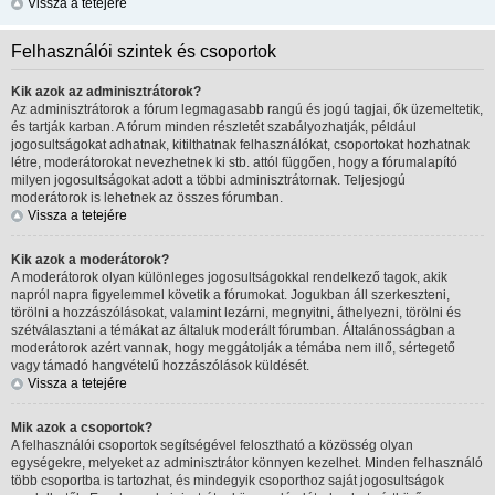
Vissza a tetejére
Felhasználói szintek és csoportok
Kik azok az adminisztrátorok?
Az adminisztrátorok a fórum legmagasabb rangú és jogú tagjai, ők üzemeltetik,
és tartják karban. A fórum minden részletét szabályozhatják, például
jogosultságokat adhatnak, kitilthatnak felhasználókat, csoportokat hozhatnak
létre, moderátorokat nevezhetnek ki stb. attól függően, hogy a fórumalapító
milyen jogosultságokat adott a többi adminisztrátornak. Teljesjogú
moderátorok is lehetnek az összes fórumban.
Vissza a tetejére
Kik azok a moderátorok?
A moderátorok olyan különleges jogosultságokkal rendelkező tagok, akik
napról napra figyelemmel követik a fórumokat. Jogukban áll szerkeszteni,
törölni a hozzászólásokat, valamint lezárni, megnyitni, áthelyezni, törölni és
szétválasztani a témákat az általuk moderált fórumban. Általánosságban a
moderátorok azért vannak, hogy meggátolják a témába nem illő, sértegető
vagy támadó hangvételű hozzászólások küldését.
Vissza a tetejére
Mik azok a csoportok?
A felhasználói csoportok segítségével felosztható a közösség olyan
egységekre, melyeket az adminisztrátor könnyen kezelhet. Minden felhasználó
több csoportba is tartozhat, és mindegyik csoporthoz saját jogosultságok