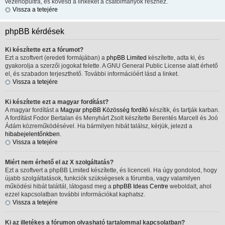
vezérlőpultra, és kövesd a linkeket a csatolmányok részhez.
Vissza a tetejére
phpBB kérdések
Ki készítette ezt a fórumot?
Ezt a szoftvert (eredeti formájában) a
phpBB Limited
készítette, adta ki, és
gyakorolja a szerzői jogokat felette. A GNU General Public License alatt érhető
el, és szabadon terjeszthető. További információért lásd a linket.
Vissza a tetejére
Ki készítette ezt a magyar fordítást?
A magyar fordítást a
Magyar phpBB Közösség
fordító
készítik, és tartják karban.
A fordítást Fodor Bertalan és Menyhárt Zsolt készítette Berentés Marcell és Joó
Ádám közreműködésével. Ha bármilyen hibát találsz, kérjük, jelezd a
hibabejelentőnkben
.
Vissza a tetejére
Miért nem érhető el az X szolgáltatás?
Ezt a szoftvert a phpBB Limited készítette, és licenceli. Ha úgy gondolod, hogy
újabb szolgáltatások, funkciók szükségesek a fórumba, vagy valamilyen
működési hibát találtál, látogasd meg a
phpBB Ideas Centre
weboldalt, ahol
ezzel kapcsolatban további információkat kaphatsz.
Vissza a tetejére
Ki az illetékes a fórumon olvasható tartalommal kapcsolatban?