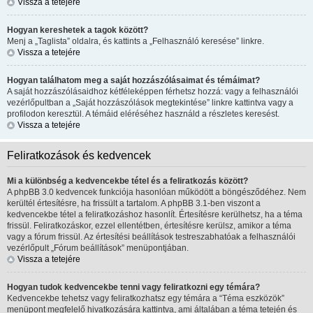
Vissza a tetejére
Hogyan kereshetek a tagok között?
Menj a „Taglista” oldalra, és kattints a „Felhasználó keresése” linkre.
Vissza a tetejére
Hogyan találhatom meg a saját hozzászólásaimat és témáimat?
A saját hozzászólásaidhoz kétféleképpen férhetsz hozzá: vagy a felhasználói
vezérlőpultban a „Saját hozzászólások megtekintése” linkre kattintva vagy a
profilodon keresztül. A témáid eléréséhez használd a részletes keresést.
Vissza a tetejére
Feliratkozások és kedvencek
Mi a különbség a kedvencekbe tétel és a feliratkozás között?
A phpBB 3.0 kedvencek funkciója hasonlóan működött a böngésződéhez. Nem
kerültél értesítésre, ha frissült a tartalom. A phpBB 3.1-ben viszont a
kedvencekbe tétel a feliratkozáshoz hasonlít. Értesítésre kerülhetsz, ha a téma
frissül. Feliratkozáskor, ezzel ellentétben, értesítésre kerülsz, amikor a téma
vagy a fórum frissül. Az értesítési beállítások testreszabhatóak a felhasználói
vezérlőpult „Fórum beállítások” menüpontjában.
Vissza a tetejére
Hogyan tudok kedvencekbe tenni vagy feliratkozni egy témára?
Kedvencekbe tehetsz vagy feliratkozhatsz egy témára a “Téma eszközök”
menüpont megfelelő hivatkozására kattintva, ami általában a téma tetején és