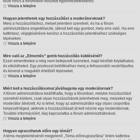
köze nincs a fórumokon kiosztott figyelmeztetésekhez.
Vissza a tetejére
Hogyan jelenthetek egy hozzászólást a moderátoroknak?
Menj a hozzászóláshoz, melyet jelenteni szeretnél, és ha a fórum
adminisztrátora engedélyezte, látnod kell egy gombot, mely erre való. Ha erre
kattintasz, végigkísérésre kerülsz a hozzászólás jelentéséhez szükséges
lépéseken.
Vissza a tetejére
Mire való az „Elmentés” gomb hozzászólás küldésénél?
Ezzel elmentheted a még nem befejezett üzeneted, majd később folytathatod,
és elküldheted. Egy piszkozat betöltéséhez menj a felhasználói vezérlőpultra
és kövesd a maguktól értetődő lépéseket.
Vissza a tetejére
Miért kell a hozzászólásomat jóváhagynia egy moderátornak?
A fórum adminisztrátora beállíthatta, hogy a fórumban, melybe hozzászólást
szeretnél küldeni, csak olyan hozzászólások jelenhetnek meg, melyeket egy
moderátor átnézett. Az is lehet, hogy az adminisztrátor egy olyan csoportba
helyezett téged, akiknek a hozzászólásait át kell néznie egy moderátornak.
További információért, lépj kapcsolatba a fórum adminisztrátorával.
Vissza a tetejére
Hogyan ugraszthatok előre egy témát?
A téma megtekintésénél megjelenő „Téma előreugrasztása” linkre kattintva