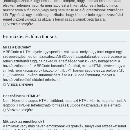
„előreugraszthatsz” egy témát a fórum tetejére, hogy a témák felsorolásánál
elsőként jelenjen meg. Ha nem látod ezt a linket, akkor ez a funkció nincs
bekapcsolva a fórumon, vagy még nem telt le az előugrasztáshoz szükséges
idő. Egy témát úgy is előreugraszthatsz, hogy küldesz bele egy hozzászólást –
ennél viszont vigyázz az aktuális fórum szabályainak betartására.
Vissza a tetejére
Formázás és téma típusok
Mi az a BBCode?
A BBCode a HTML nyelv egy speciális változata, mely nagy teret enged egy
szövegrészlet megformázásához. A BBCode használatának engedélyezése az
adminisztrátortól függ, de neked is lehetőséged van ki- vagy bekapcsolni a
hozzászólásaidnál. A BBCode hasonló felépítésű, mint a HTML, kivéve hogy a
címkék nem kacsacsőrök között („<” , ill. „>”), hanem szögletes zárójelben („[”,
ill. „]”) vannak. További információért lásd a BBCode útmutatót, melyet a
hozzászólásküldő oldalról érhetsz el.
Vissza a tetejére
Használhatok HTML-t?
Nem. Nem lehetséges HTML-t küldeni, majd azt HTML-ként is megjeleníteni. A
legtöbb HTML-lel létrehozható formázás BBCode használatával is elérhető.
Vissza a tetejére
Mik azok az emotikonok?
A smiley-k vagy más néven emotikonok kis grafikák, melyekkel érzéseket lehet