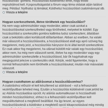
hozzászólás" gombra. Hozzászólás küldéséhez lehet, hogy előbb
regisztrálnod kell. A jogosultságaidat a fórum vagy téma oldalak alján találod
meg. Például: Nyithatsz új témákat, Küldhetsz hozzászólást csatolmánnyal stb.
Vissza a tetejére
Hogyan szerkeszthetek, illetve törölhetek egy hozzászólást?
Ha nem vagy adminisztrátor vagy moderátor, akkor csak azokat a
hozzászólásokat szerkesztheted vagy törölheted, melyeket te küldtél. Egy
hozzászólást a szerkesztés gombra kattintva tudsz szerkeszteni, általában
csak a beküldés utáni korlátozott időtartamban. Abban az esetben, ha valaki
már válaszolt a hozzászólásodra, a hozzászólásod alatt egy apró szöveg fog
megjelenni, mely jelzi, a hozzászólás hányszor és ki által került szerkesztésre.
Ez csak akkor fog megjelenni, ha utánad küldött már valaki egy hozzászólást,
akkor nem, ha még nem válaszolt senki, illetve ha egy moderátor vagy egy
adminisztrátor szerkesztette a hozzászólásod, bár ők hagyhatnak egy
megjegyzést jelezve a szerkesztés okát. Kérjük, vedd figyelembe, hogy a
normál felhasználók nem törölhetik a hozzászólásukat, miután már másvalaki
válaszolt.
Vissza a tetejére
Hogyan csatolhatom az aláírásomat a hozzászólásomhoz?
A csatoláshoz először el kell készítened az aláírásod – ezt a felhasználói
vezérlőpultban teheted meg. Ezután a hozzászólás küldésénél csak jelöld be
az
Aláírás hozzáadása
opciót. Az aláírás automatikusan is hozzáadható
minden hozzászóláshoz, ehhez is a felhasználói vezérlőpultban kell
megváltoztatnod a megfelelő beállítást. Ha így teszel, az egyes
hozzászólásoknál a küldéskor a megfelelő opció kikapcsolásával még mindig