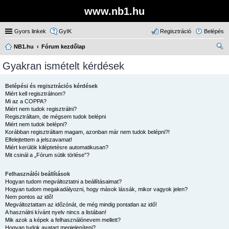
www.nb1.hu
Gyors linkek
GyIK
Regisztráció
Belépés
NB1.hu
Fórum kezdőlap
ere
Gyakran ismételt kérdések
sé
s
Belépési és regisztrációs kérdések
Miért kell regisztrálnom?
Mi az a COPPA?
Miért nem tudok regisztrálni?
Regisztráltam, de mégsem tudok belépni
Miért nem tudok belépni?
Korábban regisztráltam magam, azonban már nem tudok belépni?!
Elfelejtettem a jelszavamat!
Miért kerülök kiléptetésre automatikusan?
Mit csinál a „Fórum sütik törlése”?
Felhasználói beállítások
Hogyan tudom megváltoztatni a beállításaimat?
Hogyan tudom megakadályozni, hogy mások lássák, mikor vagyok jelen?
Nem pontos az idő!
Megváltoztattam az időzónát, de még mindig pontatlan az idő!
A használni kívánt nyelv nincs a listában!
Mik azok a képek a felhasználónevem mellett?
Hogyan tudok avatart megjeleníteni?