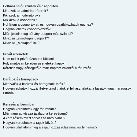
Felhasználói szintek és csoportok
Kik azok az adminisztrátorok?
Kik azok a moderátorok?
Mik azok a csoportok?
Hol látom a csoportokat, és hogyan csatlakozhatok egyhez?
Hogyan lehetek csoportvezető?
Miért jelenik meg néhány csoport más színnel?
Mi az az „elsődleges csoport”?
Mi az az „A csapat” link?
Privát üzenetek
Nem tudok privát üzenetet küldeni!
Folyamatosan kéretlen üzeneteket kapok!
Kéretlen vagy sértegető e-mailt kaptam valakitől a fórumról!
Barátok és haragosok
Mire valók a barátok és haragosok listák?
Hogyan adhatok hozzá, illetve távolíthatok el felhasználókat a barátok vagy haragosok
listáról?
Keresés a fórumban
Hogyan kereshetek egy fórumban?
Miért nem ad vissza találatot a keresésem?
A keresésem miért ad vissza üres oldalt!?
Hogyan kereshetek a tagok között?
Hogyan találhatom meg a saját hozzászólásaimat és témáimat?