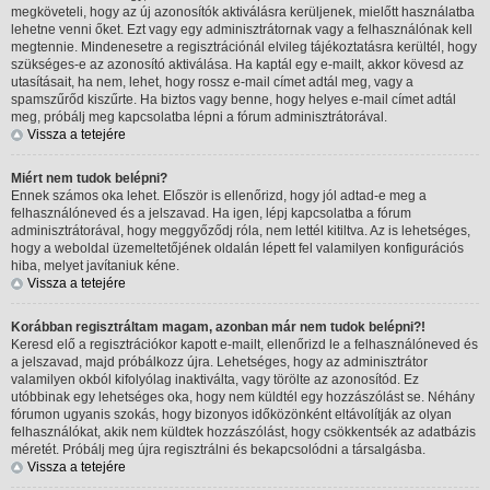
megköveteli, hogy az új azonosítók aktiválásra kerüljenek, mielőtt használatba
lehetne venni őket. Ezt vagy egy adminisztrátornak vagy a felhasználónak kell
megtennie. Mindenesetre a regisztrációnál elvileg tájékoztatásra kerültél, hogy
szükséges-e az azonosító aktiválása. Ha kaptál egy e-mailt, akkor kövesd az
utasításait, ha nem, lehet, hogy rossz e-mail címet adtál meg, vagy a
spamszűrőd kiszűrte. Ha biztos vagy benne, hogy helyes e-mail címet adtál
meg, próbálj meg kapcsolatba lépni a fórum adminisztrátorával.
Vissza a tetejére
Miért nem tudok belépni?
Ennek számos oka lehet. Először is ellenőrizd, hogy jól adtad-e meg a
felhasználóneved és a jelszavad. Ha igen, lépj kapcsolatba a fórum
adminisztrátorával, hogy meggyőződj róla, nem lettél kitiltva. Az is lehetséges,
hogy a weboldal üzemeltetőjének oldalán lépett fel valamilyen konfigurációs
hiba, melyet javítaniuk kéne.
Vissza a tetejére
Korábban regisztráltam magam, azonban már nem tudok belépni?!
Keresd elő a regisztrációkor kapott e-mailt, ellenőrizd le a felhasználóneved és
a jelszavad, majd próbálkozz újra. Lehetséges, hogy az adminisztrátor
valamilyen okból kifolyólag inaktiválta, vagy törölte az azonosítód. Ez
utóbbinak egy lehetséges oka, hogy nem küldtél egy hozzászólást se. Néhány
fórumon ugyanis szokás, hogy bizonyos időközönként eltávolítják az olyan
felhasználókat, akik nem küldtek hozzászólást, hogy csökkentsék az adatbázis
méretét. Próbálj meg újra regisztrálni és bekapcsolódni a társalgásba.
Vissza a tetejére