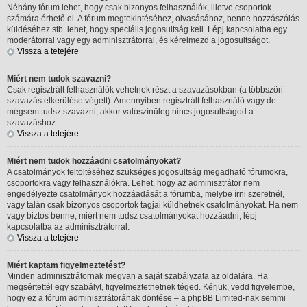
Néhány fórum lehet, hogy csak bizonyos felhasználók, illetve csoportok
számára érhető el. A fórum megtekintéséhez, olvasásához, benne hozzászólás
küldéséhez stb. lehet, hogy speciális jogosultság kell. Lépj kapcsolatba egy
moderátorral vagy egy adminisztrátorral, és kérelmezd a jogosultságot.
Vissza a tetejére
Miért nem tudok szavazni?
Csak regisztrált felhasználók vehetnek részt a szavazásokban (a többszöri
szavazás elkerülése végett). Amennyiben regisztrált felhasználó vagy de
mégsem tudsz szavazni, akkor valószínűleg nincs jogosultságod a
szavazáshoz.
Vissza a tetejére
Miért nem tudok hozzáadni csatolmányokat?
A csatolmányok feltöltéséhez szükséges jogosultság megadható fórumokra,
csoportokra vagy felhasználókra. Lehet, hogy az adminisztrátor nem
engedélyezte csatolmányok hozzáadását a fórumba, melybe írni szeretnél,
vagy talán csak bizonyos csoportok tagjai küldhetnek csatolmányokat. Ha nem
vagy biztos benne, miért nem tudsz csatolmányokat hozzáadni, lépj
kapcsolatba az adminisztrátorral.
Vissza a tetejére
Miért kaptam figyelmeztetést?
Minden adminisztrátornak megvan a saját szabályzata az oldalára. Ha
megsértettél egy szabályt, figyelmeztethetnek téged. Kérjük, vedd figyelembe,
hogy ez a fórum adminisztrátorának döntése – a phpBB Limited-nak semmi