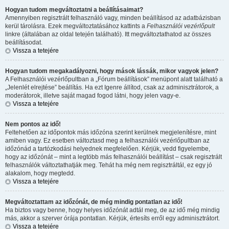
Hogyan tudom megváltoztatni a beállításaimat?
Amennyiben regisztrált felhasználó vagy, minden beállításod az adatbázisban
kerül tárolásra. Ezek megváltoztatásához kattints a
Felhasználói vezérlőpult
linkre (általában az oldal tetején található). Itt megváltoztathatod az összes
beállításodat.
Vissza a tetejére
Hogyan tudom megakadályozni, hogy mások lássák, mikor vagyok jelen?
A Felhasználói vezérlőpultban a „Fórum beállítások” menüpont alatt található a
„Jelenlét elrejtése” beállítás. Ha ezt
Igen
re állítod, csak az adminisztrátorok, a
moderátorok, illetve saját magad fogod látni, hogy jelen vagy-e.
Vissza a tetejére
Nem pontos az idő!
Feltehetően az időpontok más időzóna szerint kerülnek megjelenítésre, mint
amiben vagy. Ez esetben változtasd meg a felhasználói vezérlőpultban az
időzónád a tartózkodási helyednek megfelelően. Kérjük, vedd figyelembe,
hogy az időzónát – mint a legtöbb más felhasználói beállítást – csak regisztrált
felhasználók változtathatják meg. Tehát ha még nem regisztráltál, ez egy jó
alakalom, hogy megtedd.
Vissza a tetejére
Megváltoztattam az időzónát, de még mindig pontatlan az idő!
Ha biztos vagy benne, hogy helyes időzónát adtál meg, de az idő még mindig
más, akkor a szerver órája pontatlan. Kérjük, értesíts erről egy adminisztrátort.
Vissza a tetejére