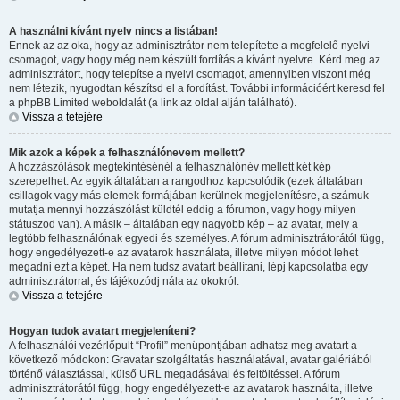
A használni kívánt nyelv nincs a listában!
Ennek az az oka, hogy az adminisztrátor nem telepítette a megfelelő nyelvi
csomagot, vagy hogy még nem készült fordítás a kívánt nyelvre. Kérd meg az
adminisztrátort, hogy telepítse a nyelvi csomagot, amennyiben viszont még
nem létezik, nyugodtan készítsd el a fordítást. További információért keresd fel
a phpBB Limited weboldalát (a link az oldal alján található).
Vissza a tetejére
Mik azok a képek a felhasználónevem mellett?
A hozzászólások megtekintésénél a felhasználónév mellett két kép
szerepelhet. Az egyik általában a rangodhoz kapcsolódik (ezek általában
csillagok vagy más elemek formájában kerülnek megjelenítésre, a számuk
mutatja mennyi hozzászólást küldtél eddig a fórumon, vagy hogy milyen
státuszod van). A másik – általában egy nagyobb kép – az avatar, mely a
legtöbb felhasználónak egyedi és személyes. A fórum adminisztrátorától függ,
hogy engedélyezett-e az avatarok használata, illetve milyen módot lehet
megadni ezt a képet. Ha nem tudsz avatart beállítani, lépj kapcsolatba egy
adminisztrátorral, és tájékozódj nála az okokról.
Vissza a tetejére
Hogyan tudok avatart megjeleníteni?
A felhasználói vezérlőpult “Profil” menüpontjában adhatsz meg avatart a
következő módokon: Gravatar szolgáltatás használatával, avatar galériából
történő választással, külső URL megadásával és feltöltéssel. A fórum
adminisztrátorától függ, hogy engedélyezett-e az avatarok használta, illetve