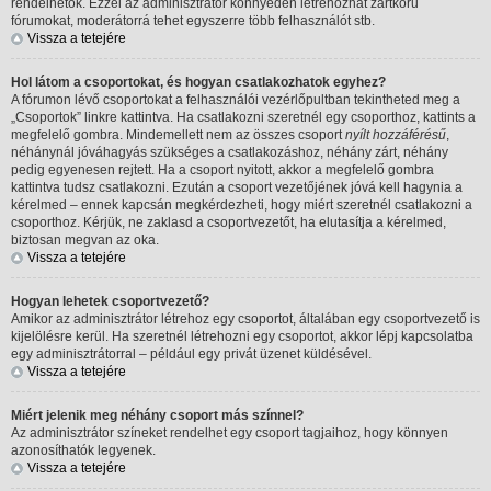
rendelhetők. Ezzel az adminisztrátor könnyedén létrehozhat zártkörű
fórumokat, moderátorrá tehet egyszerre több felhasználót stb.
Vissza a tetejére
Hol látom a csoportokat, és hogyan csatlakozhatok egyhez?
A fórumon lévő csoportokat a felhasználói vezérlőpultban tekintheted meg a
„Csoportok” linkre kattintva. Ha csatlakozni szeretnél egy csoporthoz, kattints a
megfelelő gombra. Mindemellett nem az összes csoport
nyílt hozzáférésű
,
néhánynál jóváhagyás szükséges a csatlakozáshoz, néhány zárt, néhány
pedig egyenesen rejtett. Ha a csoport nyitott, akkor a megfelelő gombra
kattintva tudsz csatlakozni. Ezután a csoport vezetőjének jóvá kell hagynia a
kérelmed – ennek kapcsán megkérdezheti, hogy miért szeretnél csatlakozni a
csoporthoz. Kérjük, ne zaklasd a csoportvezetőt, ha elutasítja a kérelmed,
biztosan megvan az oka.
Vissza a tetejére
Hogyan lehetek csoportvezető?
Amikor az adminisztrátor létrehoz egy csoportot, általában egy csoportvezető is
kijelölésre kerül. Ha szeretnél létrehozni egy csoportot, akkor lépj kapcsolatba
egy adminisztrátorral – például egy privát üzenet küldésével.
Vissza a tetejére
Miért jelenik meg néhány csoport más színnel?
Az adminisztrátor színeket rendelhet egy csoport tagjaihoz, hogy könnyen
azonosíthatók legyenek.
Vissza a tetejére