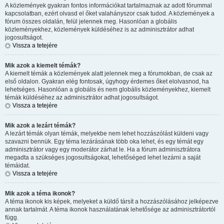
A közlemények gyakran fontos információkat tartalmaznak az adott fórummal
kapcsolatban, ezért olvasd el őket valahányszor csak tudod. A közlemények a
fórum összes oldalán, felül jelennek meg. Hasonlóan a globális
közleményekhez, közlemények küldéséhez is az adminisztrátor adhat
jogosultságot.
Vissza a tetejére
Mik azok a kiemelt témák?
A kiemelt témák a közlemények alatt jelennek meg a fórumokban, de csak az
első oldalon. Gyakran elég fontosak, úgyhogy érdemes őket elolvasnod, ha
lehetséges. Hasonlóan a globális és nem globális közleményekhez, kiemelt
témák küldéséhez az adminisztrátor adhat jogosultságot.
Vissza a tetejére
Mik azok a lezárt témák?
A lezárt témák olyan témák, melyekbe nem lehet hozzászólást küldeni vagy
szavazni bennük. Egy téma lezárásának több oka lehet, és egy témát egy
adminisztrátor vagy egy moderátor zárhat le. Ha a fórum adminisztrátora
megadta a szükséges jogosultságokat, lehetőséged lehet lezárni a saját
témáidat.
Vissza a tetejére
Mik azok a téma ikonok?
A téma ikonok kis képek, melyeket a küldő társít a hozzászólásához jelképezve
annak tartalmát. A téma ikonok használatának lehetősége az adminisztrátortól
függ.