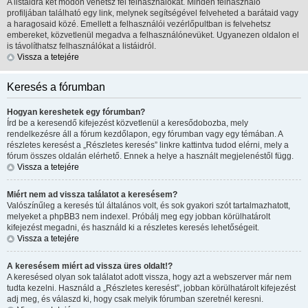
A listáidra két módon vehetsz fel felhasználókat. Minden felhasználó
profiljában található egy link, melynek segítségével felveheted a barátaid vagy
a haragosaid közé. Emellett a felhasználói vezérlőpultban is felvehetsz
embereket, közvetlenül megadva a felhasználónevüket. Ugyanezen oldalon el
is távolíthatsz felhasználókat a listáidról.
Vissza a tetejére
Keresés a fórumban
Hogyan kereshetek egy fórumban?
Írd be a keresendő kifejezést közvetlenül a keresődobozba, mely
rendelkezésre áll a fórum kezdőlapon, egy fórumban vagy egy témában. A
részletes keresést a „Részletes keresés” linkre kattintva tudod elérni, mely a
fórum összes oldalán elérhető. Ennek a helye a használt megjelenéstől függ.
Vissza a tetejére
Miért nem ad vissza találatot a keresésem?
Valószínűleg a keresés túl általános volt, és sok gyakori szót tartalmazhatott,
melyeket a phpBB3 nem indexel. Próbálj meg egy jobban körülhatárolt
kifejezést megadni, és használd ki a részletes keresés lehetőségeit.
Vissza a tetejére
A keresésem miért ad vissza üres oldalt!?
A keresésed olyan sok találatot adott vissza, hogy azt a webszerver már nem
tudta kezelni. Használd a „Részletes keresést”, jobban körülhatárolt kifejezést
adj meg, és válaszd ki, hogy csak melyik fórumban szeretnél keresni.