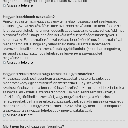
megadhatod, hogy ne kerüljön csatolásra az aláírásod.
Vissza a tetejére
Hogyan készíthetek szavazást?
Amikor egy új témát nyitsz, vagy egy téma első hozzászólását szerkeszted,
kattints a „Szavazás készítése” fülre az üzenet mező alatt. Ha nem látod ezt a
fület, az azért lehet, mert nincs jogosultságod szavazás készítéséhez. Add meg
a szavazás címét, majd legalább két választási lehetőséget mindegyiket új
sorba írva. A „Felhasználónként válaszható lehetőségek” mező használatával
megadhatod azt is, hogy egy felhasználó hány választási lehetőségre
szavazhat; beállíthatsz a szavazásnak egy időkorlátot (napokban megadva);
és végül választhatsz, hogy lehetséges legyen-e a szavazatokat
megváltoztatatni.
Vissza a tetejére
Hogyan szerkeszthetek vagy törölhetek egy szavazást?
A hozzászólásokhoz hasonlóan a szavazásokat is csak a készítő, egy
moderátor vagy egy adminisztrátor szerkesztheti. Egy szavazás
szerkesztéséhez menj a téma első hozzászólásához – mindig ehhez tartozik a
szavazás, és kattints a
szerkeszt
gombra. Ha még senki sem szavazott, a
készítő még törölheti a szavazást, vagy megváltoztathatja a választási
lehetőségeket, de ha már érkezett szavazat, csak egy adminisztrátor vagy egy
moderátor törölheti vagy szerkesztheti a szavazást. Így nem lehet manipulálni
a szavazást a szavazási lehetőségek megváltoztatásával.
Vissza a tetejére
Miért nem férek hozzá egy fórumhoz?