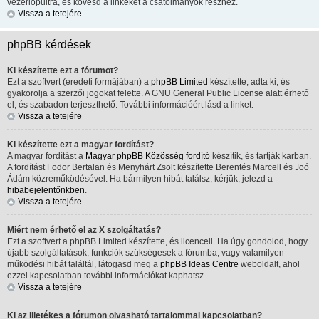
vezérlőpultra, és kövesd a linkeket a csatolmányok részhez.
Vissza a tetejére
phpBB kérdések
Ki készítette ezt a fórumot?
Ezt a szoftvert (eredeti formájában) a
phpBB Limited
készítette, adta ki, és
gyakorolja a szerzői jogokat felette. A GNU General Public License alatt érhető
el, és szabadon terjeszthető. További információért lásd a linket.
Vissza a tetejére
Ki készítette ezt a magyar fordítást?
A magyar fordítást a
Magyar phpBB Közösség
fordító
készítik, és tartják karban.
A fordítást Fodor Bertalan és Menyhárt Zsolt készítette Berentés Marcell és Joó
Ádám közreműködésével. Ha bármilyen hibát találsz, kérjük, jelezd a
hibabejelentőnkben
.
Vissza a tetejére
Miért nem érhető el az X szolgáltatás?
Ezt a szoftvert a phpBB Limited készítette, és licenceli. Ha úgy gondolod, hogy
újabb szolgáltatások, funkciók szükségesek a fórumba, vagy valamilyen
működési hibát találtál, látogasd meg a
phpBB Ideas Centre
weboldalt, ahol
ezzel kapcsolatban további információkat kaphatsz.
Vissza a tetejére
Ki az illetékes a fórumon olvasható tartalommal kapcsolatban?