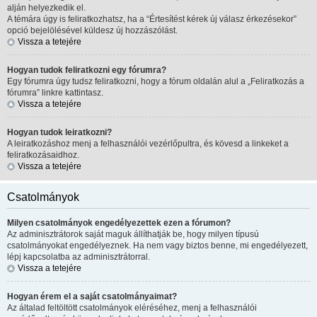
alján helyezkedik el.
A témára úgy is feliratkozhatsz, ha a “Értesítést kérek új válasz érkezésekor”
opció bejelölésével küldesz új hozzászólást.
Vissza a tetejére
Hogyan tudok feliratkozni egy fórumra?
Egy fórumra úgy tudsz feliratkozni, hogy a fórum oldalán alul a „Feliratkozás a
fórumra” linkre kattintasz.
Vissza a tetejére
Hogyan tudok leiratkozni?
A leiratkozáshoz menj a felhasználói vezérlőpultra, és kövesd a linkeket a
feliratkozásaidhoz.
Vissza a tetejére
Csatolmányok
Milyen csatolmányok engedélyezettek ezen a fórumon?
Az adminisztrátorok saját maguk állíthatják be, hogy milyen típusú
csatolmányokat engedélyeznek. Ha nem vagy biztos benne, mi engedélyezett,
lépj kapcsolatba az adminisztrátorral.
Vissza a tetejére
Hogyan érem el a saját csatolmányaimat?
Az általad feltöltött csatolmányok eléréséhez, menj a felhasználói