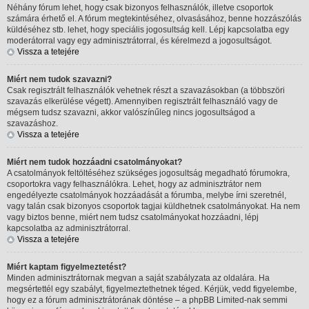
Néhány fórum lehet, hogy csak bizonyos felhasználók, illetve csoportok
számára érhető el. A fórum megtekintéséhez, olvasásához, benne hozzászólás
küldéséhez stb. lehet, hogy speciális jogosultság kell. Lépj kapcsolatba egy
moderátorral vagy egy adminisztrátorral, és kérelmezd a jogosultságot.
Vissza a tetejére
Miért nem tudok szavazni?
Csak regisztrált felhasználók vehetnek részt a szavazásokban (a többszöri
szavazás elkerülése végett). Amennyiben regisztrált felhasználó vagy de
mégsem tudsz szavazni, akkor valószínűleg nincs jogosultságod a
szavazáshoz.
Vissza a tetejére
Miért nem tudok hozzáadni csatolmányokat?
A csatolmányok feltöltéséhez szükséges jogosultság megadható fórumokra,
csoportokra vagy felhasználókra. Lehet, hogy az adminisztrátor nem
engedélyezte csatolmányok hozzáadását a fórumba, melybe írni szeretnél,
vagy talán csak bizonyos csoportok tagjai küldhetnek csatolmányokat. Ha nem
vagy biztos benne, miért nem tudsz csatolmányokat hozzáadni, lépj
kapcsolatba az adminisztrátorral.
Vissza a tetejére
Miért kaptam figyelmeztetést?
Minden adminisztrátornak megvan a saját szabályzata az oldalára. Ha
megsértettél egy szabályt, figyelmeztethetnek téged. Kérjük, vedd figyelembe,
hogy ez a fórum adminisztrátorának döntése – a phpBB Limited-nak semmi