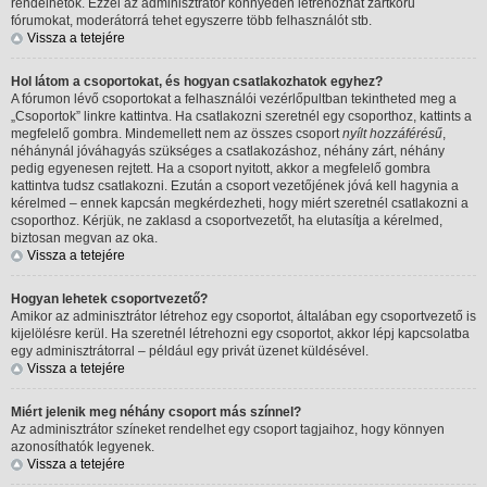
rendelhetők. Ezzel az adminisztrátor könnyedén létrehozhat zártkörű
fórumokat, moderátorrá tehet egyszerre több felhasználót stb.
Vissza a tetejére
Hol látom a csoportokat, és hogyan csatlakozhatok egyhez?
A fórumon lévő csoportokat a felhasználói vezérlőpultban tekintheted meg a
„Csoportok” linkre kattintva. Ha csatlakozni szeretnél egy csoporthoz, kattints a
megfelelő gombra. Mindemellett nem az összes csoport
nyílt hozzáférésű
,
néhánynál jóváhagyás szükséges a csatlakozáshoz, néhány zárt, néhány
pedig egyenesen rejtett. Ha a csoport nyitott, akkor a megfelelő gombra
kattintva tudsz csatlakozni. Ezután a csoport vezetőjének jóvá kell hagynia a
kérelmed – ennek kapcsán megkérdezheti, hogy miért szeretnél csatlakozni a
csoporthoz. Kérjük, ne zaklasd a csoportvezetőt, ha elutasítja a kérelmed,
biztosan megvan az oka.
Vissza a tetejére
Hogyan lehetek csoportvezető?
Amikor az adminisztrátor létrehoz egy csoportot, általában egy csoportvezető is
kijelölésre kerül. Ha szeretnél létrehozni egy csoportot, akkor lépj kapcsolatba
egy adminisztrátorral – például egy privát üzenet küldésével.
Vissza a tetejére
Miért jelenik meg néhány csoport más színnel?
Az adminisztrátor színeket rendelhet egy csoport tagjaihoz, hogy könnyen
azonosíthatók legyenek.
Vissza a tetejére