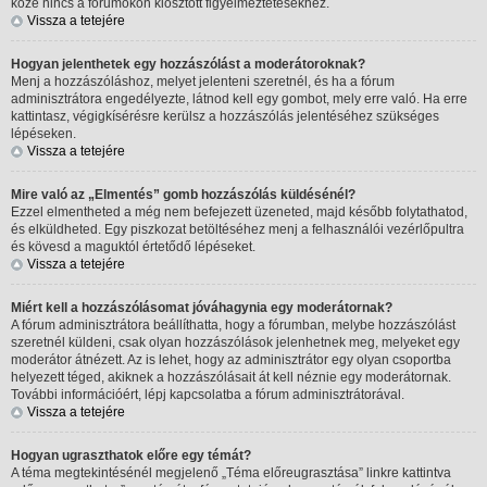
köze nincs a fórumokon kiosztott figyelmeztetésekhez.
Vissza a tetejére
Hogyan jelenthetek egy hozzászólást a moderátoroknak?
Menj a hozzászóláshoz, melyet jelenteni szeretnél, és ha a fórum
adminisztrátora engedélyezte, látnod kell egy gombot, mely erre való. Ha erre
kattintasz, végigkísérésre kerülsz a hozzászólás jelentéséhez szükséges
lépéseken.
Vissza a tetejére
Mire való az „Elmentés” gomb hozzászólás küldésénél?
Ezzel elmentheted a még nem befejezett üzeneted, majd később folytathatod,
és elküldheted. Egy piszkozat betöltéséhez menj a felhasználói vezérlőpultra
és kövesd a maguktól értetődő lépéseket.
Vissza a tetejére
Miért kell a hozzászólásomat jóváhagynia egy moderátornak?
A fórum adminisztrátora beállíthatta, hogy a fórumban, melybe hozzászólást
szeretnél küldeni, csak olyan hozzászólások jelenhetnek meg, melyeket egy
moderátor átnézett. Az is lehet, hogy az adminisztrátor egy olyan csoportba
helyezett téged, akiknek a hozzászólásait át kell néznie egy moderátornak.
További információért, lépj kapcsolatba a fórum adminisztrátorával.
Vissza a tetejére
Hogyan ugraszthatok előre egy témát?
A téma megtekintésénél megjelenő „Téma előreugrasztása” linkre kattintva