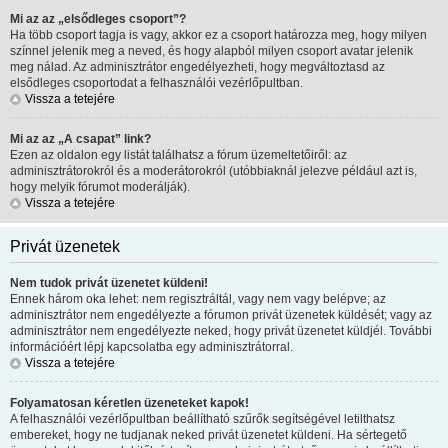
Mi az az „elsődleges csoport”?
Ha több csoport tagja is vagy, akkor ez a csoport határozza meg, hogy milyen
színnel jelenik meg a neved, és hogy alapból milyen csoport avatar jelenik
meg nálad. Az adminisztrátor engedélyezheti, hogy megváltoztasd az
elsődleges csoportodat a felhasználói vezérlőpultban.
Vissza a tetejére
Mi az az „A csapat” link?
Ezen az oldalon egy listát találhatsz a fórum üzemeltetőiről: az
adminisztrátorokról és a moderátorokról (utóbbiaknál jelezve például azt is,
hogy melyik fórumot moderálják).
Vissza a tetejére
Privát üzenetek
Nem tudok privát üzenetet küldeni!
Ennek három oka lehet: nem regisztráltál, vagy nem vagy belépve; az
adminisztrátor nem engedélyezte a fórumon privát üzenetek küldését; vagy az
adminisztrátor nem engedélyezte neked, hogy privát üzenetet küldjél. További
információért lépj kapcsolatba egy adminisztrátorral.
Vissza a tetejére
Folyamatosan kéretlen üzeneteket kapok!
A felhasználói vezérlőpultban beállítható szűrők segítségével letilthatsz
embereket, hogy ne tudjanak neked privát üzenetet küldeni. Ha sértegető