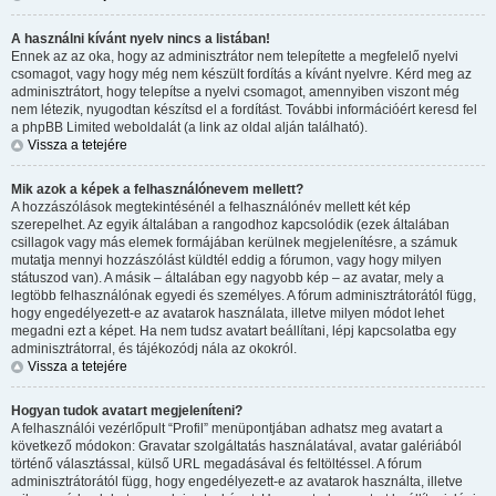
A használni kívánt nyelv nincs a listában!
Ennek az az oka, hogy az adminisztrátor nem telepítette a megfelelő nyelvi
csomagot, vagy hogy még nem készült fordítás a kívánt nyelvre. Kérd meg az
adminisztrátort, hogy telepítse a nyelvi csomagot, amennyiben viszont még
nem létezik, nyugodtan készítsd el a fordítást. További információért keresd fel
a phpBB Limited weboldalát (a link az oldal alján található).
Vissza a tetejére
Mik azok a képek a felhasználónevem mellett?
A hozzászólások megtekintésénél a felhasználónév mellett két kép
szerepelhet. Az egyik általában a rangodhoz kapcsolódik (ezek általában
csillagok vagy más elemek formájában kerülnek megjelenítésre, a számuk
mutatja mennyi hozzászólást küldtél eddig a fórumon, vagy hogy milyen
státuszod van). A másik – általában egy nagyobb kép – az avatar, mely a
legtöbb felhasználónak egyedi és személyes. A fórum adminisztrátorától függ,
hogy engedélyezett-e az avatarok használata, illetve milyen módot lehet
megadni ezt a képet. Ha nem tudsz avatart beállítani, lépj kapcsolatba egy
adminisztrátorral, és tájékozódj nála az okokról.
Vissza a tetejére
Hogyan tudok avatart megjeleníteni?
A felhasználói vezérlőpult “Profil” menüpontjában adhatsz meg avatart a
következő módokon: Gravatar szolgáltatás használatával, avatar galériából
történő választással, külső URL megadásával és feltöltéssel. A fórum
adminisztrátorától függ, hogy engedélyezett-e az avatarok használta, illetve