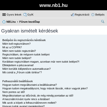
www.nb1.hu
Gyors linkek
GyIK
Regisztráció
Belépés
NB1.hu
Fórum kezdőlap
ere
Gyakran ismételt kérdések
sé
s
Belépési és regisztrációs kérdések
Miért kell regisztrálnom?
Mi az a COPPA?
Miért nem tudok regisztrálni?
Regisztráltam, de mégsem tudok belépni
Miért nem tudok belépni?
Korábban regisztráltam magam, azonban már nem tudok belépni?!
Elfelejtettem a jelszavamat!
Miért kerülök kiléptetésre automatikusan?
Mit csinál a „Fórum sütik törlése”?
Felhasználói beállítások
Hogyan tudom megváltoztatni a beállításaimat?
Hogyan tudom megakadályozni, hogy mások lássák, mikor vagyok jelen?
Nem pontos az idő!
Megváltoztattam az időzónát, de még mindig pontatlan az idő!
A használni kívánt nyelv nincs a listában!
Mik azok a képek a felhasználónevem mellett?
Hogyan tudok avatart megjeleníteni?