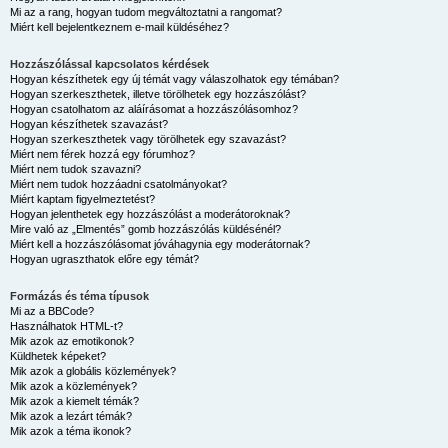
Mi az a rang, hogyan tudom megváltoztatni a rangomat?
Miért kell bejelentkeznem e-mail küldéséhez?
Hozzászólással kapcsolatos kérdések
Hogyan készíthetek egy új témát vagy válaszolhatok egy témában?
Hogyan szerkeszthetek, illetve törölhetek egy hozzászólást?
Hogyan csatolhatom az aláírásomat a hozzászólásomhoz?
Hogyan készíthetek szavazást?
Hogyan szerkeszthetek vagy törölhetek egy szavazást?
Miért nem férek hozzá egy fórumhoz?
Miért nem tudok szavazni?
Miért nem tudok hozzáadni csatolmányokat?
Miért kaptam figyelmeztetést?
Hogyan jelenthetek egy hozzászólást a moderátoroknak?
Mire való az „Elmentés” gomb hozzászólás küldésénél?
Miért kell a hozzászólásomat jóváhagynia egy moderátornak?
Hogyan ugraszthatok előre egy témát?
Formázás és téma típusok
Mi az a BBCode?
Használhatok HTML-t?
Mik azok az emotikonok?
Küldhetek képeket?
Mik azok a globális közlemények?
Mik azok a közlemények?
Mik azok a kiemelt témák?
Mik azok a lezárt témák?
Mik azok a téma ikonok?