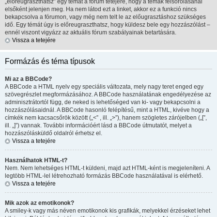
„előreugraszthatsz” egy témát a fórum tetejére, hogy a témák felsorolásánál
elsőként jelenjen meg. Ha nem látod ezt a linket, akkor ez a funkció nincs
bekapcsolva a fórumon, vagy még nem telt le az előugrasztáshoz szükséges
idő. Egy témát úgy is előreugraszthatsz, hogy küldesz bele egy hozzászólást –
ennél viszont vigyázz az aktuális fórum szabályainak betartására.
Vissza a tetejére
Formázás és téma típusok
Mi az a BBCode?
A BBCode a HTML nyelv egy speciális változata, mely nagy teret enged egy
szövegrészlet megformázásához. A BBCode használatának engedélyezése az
adminisztrátortól függ, de neked is lehetőséged van ki- vagy bekapcsolni a
hozzászólásaidnál. A BBCode hasonló felépítésű, mint a HTML, kivéve hogy a
címkék nem kacsacsőrök között („<” , ill. „>”), hanem szögletes zárójelben („[”,
ill. „]”) vannak. További információért lásd a BBCode útmutatót, melyet a
hozzászólásküldő oldalról érhetsz el.
Vissza a tetejére
Használhatok HTML-t?
Nem. Nem lehetséges HTML-t küldeni, majd azt HTML-ként is megjeleníteni. A
legtöbb HTML-lel létrehozható formázás BBCode használatával is elérhető.
Vissza a tetejére
Mik azok az emotikonok?
A smiley-k vagy más néven emotikonok kis grafikák, melyekkel érzéseket lehet