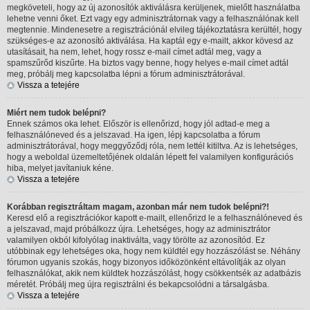
megköveteli, hogy az új azonosítók aktiválásra kerüljenek, mielőtt használatba
lehetne venni őket. Ezt vagy egy adminisztrátornak vagy a felhasználónak kell
megtennie. Mindenesetre a regisztrációnál elvileg tájékoztatásra kerültél, hogy
szükséges-e az azonosító aktiválása. Ha kaptál egy e-mailt, akkor kövesd az
utasításait, ha nem, lehet, hogy rossz e-mail címet adtál meg, vagy a
spamszűrőd kiszűrte. Ha biztos vagy benne, hogy helyes e-mail címet adtál
meg, próbálj meg kapcsolatba lépni a fórum adminisztrátorával.
Vissza a tetejére
Miért nem tudok belépni?
Ennek számos oka lehet. Először is ellenőrizd, hogy jól adtad-e meg a
felhasználóneved és a jelszavad. Ha igen, lépj kapcsolatba a fórum
adminisztrátorával, hogy meggyőződj róla, nem lettél kitiltva. Az is lehetséges,
hogy a weboldal üzemeltetőjének oldalán lépett fel valamilyen konfigurációs
hiba, melyet javítaniuk kéne.
Vissza a tetejére
Korábban regisztráltam magam, azonban már nem tudok belépni?!
Keresd elő a regisztrációkor kapott e-mailt, ellenőrizd le a felhasználóneved és
a jelszavad, majd próbálkozz újra. Lehetséges, hogy az adminisztrátor
valamilyen okból kifolyólag inaktiválta, vagy törölte az azonosítód. Ez
utóbbinak egy lehetséges oka, hogy nem küldtél egy hozzászólást se. Néhány
fórumon ugyanis szokás, hogy bizonyos időközönként eltávolítják az olyan
felhasználókat, akik nem küldtek hozzászólást, hogy csökkentsék az adatbázis
méretét. Próbálj meg újra regisztrálni és bekapcsolódni a társalgásba.
Vissza a tetejére