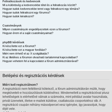
Feliratkozások és kedvencek
Mi a különbség a kedvencekbe tétel és a feliratkozás között?
Hogyan tudok kedvencekbe tenni vagy feliratkozni egy témára?
Hogyan tudok feliratkozni egy fórumra?
Hogyan tudok leiratkozni?
Csatolmányok
Milyen csatolmányok engedélyezettek ezen a fórumon?
Hogyan érem el a saját csatolmányaimat?
phpBB kérdések
Ki készítette ezt a fórumot?
Ki készítette ezt a magyar fordítást?
Miért nem érhető el az X szolgáltatás?
Ki az illetékes a fórumon olvasható tartalommal kapcsolatban?
Hogyan vehetem fel a kapcsolatot a fórum adminisztrátorával?
Belépési és regisztrációs kérdések
Miért kell regisztrálnom?
A regisztráció nem feltétlenül kötelező, a fórum adminisztrátorán múlik, hogy
megköveteli-e hozzászólások küldéséhez. Mindemellett a regisztrációval plusz
lehetőségek is elérhetővé válnak a számodra, mint például avatar használata,
privát üzenetek, illetve e-mailek küldése, csatlakozás csoportokhoz stb. A
regisztráció csupán néhány másodpercet vesz igénybe, így javasoljuk, hogy
éljél vele.