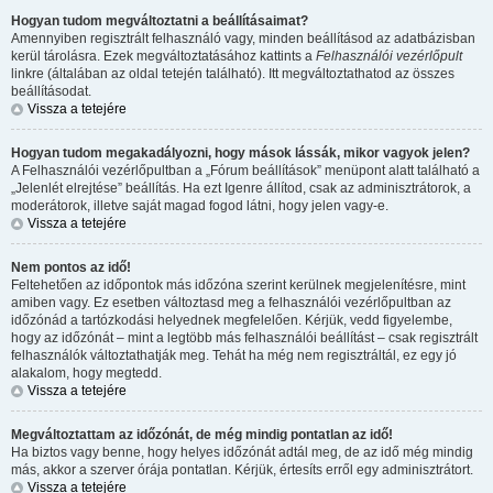
Hogyan tudom megváltoztatni a beállításaimat?
Amennyiben regisztrált felhasználó vagy, minden beállításod az adatbázisban
kerül tárolásra. Ezek megváltoztatásához kattints a
Felhasználói vezérlőpult
linkre (általában az oldal tetején található). Itt megváltoztathatod az összes
beállításodat.
Vissza a tetejére
Hogyan tudom megakadályozni, hogy mások lássák, mikor vagyok jelen?
A Felhasználói vezérlőpultban a „Fórum beállítások” menüpont alatt található a
„Jelenlét elrejtése” beállítás. Ha ezt
Igen
re állítod, csak az adminisztrátorok, a
moderátorok, illetve saját magad fogod látni, hogy jelen vagy-e.
Vissza a tetejére
Nem pontos az idő!
Feltehetően az időpontok más időzóna szerint kerülnek megjelenítésre, mint
amiben vagy. Ez esetben változtasd meg a felhasználói vezérlőpultban az
időzónád a tartózkodási helyednek megfelelően. Kérjük, vedd figyelembe,
hogy az időzónát – mint a legtöbb más felhasználói beállítást – csak regisztrált
felhasználók változtathatják meg. Tehát ha még nem regisztráltál, ez egy jó
alakalom, hogy megtedd.
Vissza a tetejére
Megváltoztattam az időzónát, de még mindig pontatlan az idő!
Ha biztos vagy benne, hogy helyes időzónát adtál meg, de az idő még mindig
más, akkor a szerver órája pontatlan. Kérjük, értesíts erről egy adminisztrátort.
Vissza a tetejére