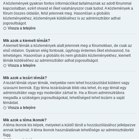
A közlemények gyakran fontos információkat tartalmaznak az adott fórummal
kapcsolatban, ezért olvasd el őket valahányszor csak tudod. A közlemények a
fórum összes oldalán, felül jelennek meg. Hasonlóan a globális
közleményekhez, közlemények küldéséhez is az adminisztrátor adhat
jogosultságot.
Vissza a tetejére
Mik azok a kiemelt témák?
A kiemelt témák a közlemények alatt jelennek meg a fórumokban, de csak az
első oldalon. Gyakran elég fontosak, úgyhogy érdemes őket elolvasnod, ha
lehetséges. Hasonlóan a globális és nem globális közleményekhez, kiemelt
témák küldéséhez az adminisztrátor adhat jogosultságot.
Vissza a tetejére
Mik azok a lezárt témák?
A lezárt témák olyan témák, melyekbe nem lehet hozzászólást küldeni vagy
szavazni bennük. Egy téma lezárásának több oka lehet, és egy témát egy
adminisztrátor vagy egy moderátor zárhat le. Ha a fórum adminisztrátora
megadta a szükséges jogosultságokat, lehetőséged lehet lezárni a saját
témáidat.
Vissza a tetejére
Mik azok a téma ikonok?
A téma ikonok kis képek, melyeket a küldő társít a hozzászólásához jelképezve
annak tartalmát. A téma ikonok használatának lehetősége az adminisztrátortól
függ.