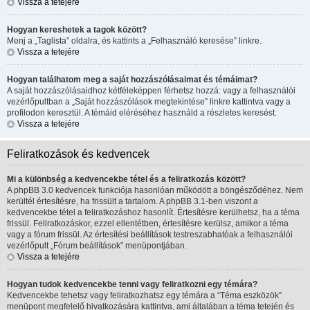
Vissza a tetejére
Hogyan kereshetek a tagok között?
Menj a „Taglista” oldalra, és kattints a „Felhasználó keresése” linkre.
Vissza a tetejére
Hogyan találhatom meg a saját hozzászólásaimat és témáimat?
A saját hozzászólásaidhoz kétféleképpen férhetsz hozzá: vagy a felhasználói
vezérlőpultban a „Saját hozzászólások megtekintése” linkre kattintva vagy a
profilodon keresztül. A témáid eléréséhez használd a részletes keresést.
Vissza a tetejére
Feliratkozások és kedvencek
Mi a különbség a kedvencekbe tétel és a feliratkozás között?
A phpBB 3.0 kedvencek funkciója hasonlóan működött a böngésződéhez. Nem
kerültél értesítésre, ha frissült a tartalom. A phpBB 3.1-ben viszont a
kedvencekbe tétel a feliratkozáshoz hasonlít. Értesítésre kerülhetsz, ha a téma
frissül. Feliratkozáskor, ezzel ellentétben, értesítésre kerülsz, amikor a téma
vagy a fórum frissül. Az értesítési beállítások testreszabhatóak a felhasználói
vezérlőpult „Fórum beállítások” menüpontjában.
Vissza a tetejére
Hogyan tudok kedvencekbe tenni vagy feliratkozni egy témára?
Kedvencekbe tehetsz vagy feliratkozhatsz egy témára a “Téma eszközök”
menüpont megfelelő hivatkozására kattintva, ami általában a téma tetején és