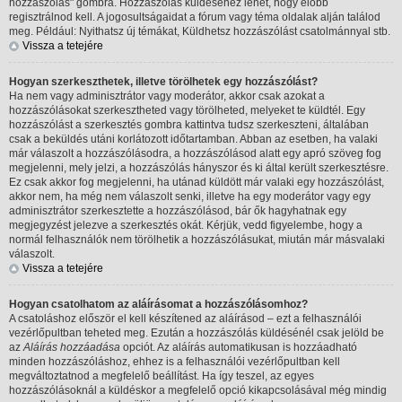
hozzászólás" gombra. Hozzászólás küldéséhez lehet, hogy előbb
regisztrálnod kell. A jogosultságaidat a fórum vagy téma oldalak alján találod
meg. Például: Nyithatsz új témákat, Küldhetsz hozzászólást csatolmánnyal stb.
Vissza a tetejére
Hogyan szerkeszthetek, illetve törölhetek egy hozzászólást?
Ha nem vagy adminisztrátor vagy moderátor, akkor csak azokat a
hozzászólásokat szerkesztheted vagy törölheted, melyeket te küldtél. Egy
hozzászólást a szerkesztés gombra kattintva tudsz szerkeszteni, általában
csak a beküldés utáni korlátozott időtartamban. Abban az esetben, ha valaki
már válaszolt a hozzászólásodra, a hozzászólásod alatt egy apró szöveg fog
megjelenni, mely jelzi, a hozzászólás hányszor és ki által került szerkesztésre.
Ez csak akkor fog megjelenni, ha utánad küldött már valaki egy hozzászólást,
akkor nem, ha még nem válaszolt senki, illetve ha egy moderátor vagy egy
adminisztrátor szerkesztette a hozzászólásod, bár ők hagyhatnak egy
megjegyzést jelezve a szerkesztés okát. Kérjük, vedd figyelembe, hogy a
normál felhasználók nem törölhetik a hozzászólásukat, miután már másvalaki
válaszolt.
Vissza a tetejére
Hogyan csatolhatom az aláírásomat a hozzászólásomhoz?
A csatoláshoz először el kell készítened az aláírásod – ezt a felhasználói
vezérlőpultban teheted meg. Ezután a hozzászólás küldésénél csak jelöld be
az
Aláírás hozzáadása
opciót. Az aláírás automatikusan is hozzáadható
minden hozzászóláshoz, ehhez is a felhasználói vezérlőpultban kell
megváltoztatnod a megfelelő beállítást. Ha így teszel, az egyes
hozzászólásoknál a küldéskor a megfelelő opció kikapcsolásával még mindig