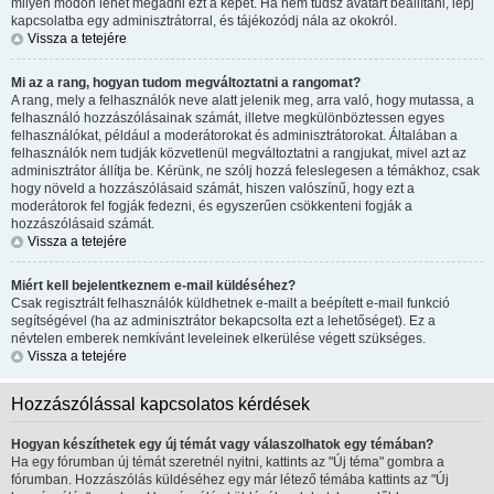
milyen módon lehet megadni ezt a képet. Ha nem tudsz avatart beállítani, lépj
kapcsolatba egy adminisztrátorral, és tájékozódj nála az okokról.
Vissza a tetejére
Mi az a rang, hogyan tudom megváltoztatni a rangomat?
A rang, mely a felhasználók neve alatt jelenik meg, arra való, hogy mutassa, a
felhasználó hozzászólásainak számát, illetve megkülönböztessen egyes
felhasználókat, például a moderátorokat és adminisztrátorokat. Általában a
felhasználók nem tudják közvetlenül megváltoztatni a rangjukat, mivel azt az
adminisztrátor állítja be. Kérünk, ne szólj hozzá feleslegesen a témákhoz, csak
hogy növeld a hozzászólásaid számát, hiszen valószínű, hogy ezt a
moderátorok fel fogják fedezni, és egyszerűen csökkenteni fogják a
hozzászólásaid számát.
Vissza a tetejére
Miért kell bejelentkeznem e-mail küldéséhez?
Csak regisztrált felhasználók küldhetnek e-mailt a beépített e-mail funkció
segítségével (ha az adminisztrátor bekapcsolta ezt a lehetőséget). Ez a
névtelen emberek nemkívánt leveleinek elkerülése végett szükséges.
Vissza a tetejére
Hozzászólással kapcsolatos kérdések
Hogyan készíthetek egy új témát vagy válaszolhatok egy témában?
Ha egy fórumban új témát szeretnél nyitni, kattints az "Új téma" gombra a
fórumban. Hozzászólás küldéséhez egy már létező témába kattints az "Új