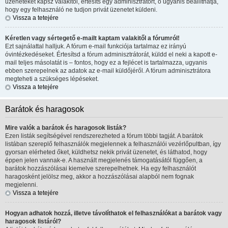
üzeneteket kapsz valakitől, értesíts egy adminisztrátort, ő ugyanis beállíthatja,
hogy egy felhasználó ne tudjon privát üzenetet küldeni.
Vissza a tetejére
Kéretlen vagy sértegető e-mailt kaptam valakitől a fórumról!
Ezt sajnálattal halljuk. A fórum e-mail funkciója tartalmaz ez irányú
óvintézkedéseket. Értesítsd a fórum adminisztrátorát, küldd el neki a kapott e-
mail teljes másolatát is – fontos, hogy ez a fejlécet is tartalmazza, ugyanis
ebben szerepelnek az adatok az e-mail küldőjéről. A fórum adminisztrátora
megteheti a szükséges lépéseket.
Vissza a tetejére
Barátok és haragosok
Mire valók a barátok és haragosok listák?
Ezen listák segítségével rendszerezheted a fórum többi tagját. A barátok
listában szereplő felhasználók megjelennek a felhasználói vezérlőpultban, így
gyorsan elérheted őket, küldhetsz nekik privát üzenetet, és láthatod, hogy
éppen jelen vannak-e. A használt megjelenés támogatásától függően, a
barátok hozzászólásai kiemelve szerepelhetnek. Ha egy felhasználót
haragosként jelölsz meg, akkor a hozzászólásai alapból nem fognak
megjelenni.
Vissza a tetejére
Hogyan adhatok hozzá, illetve távolíthatok el felhasználókat a barátok vagy
haragosok listáról?