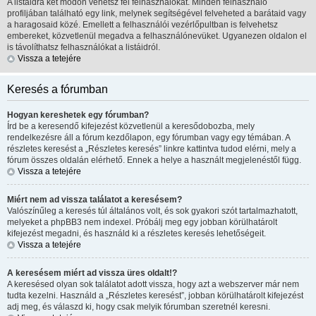
A listáidra két módon vehetsz fel felhasználókat. Minden felhasználó
profiljában található egy link, melynek segítségével felveheted a barátaid vagy
a haragosaid közé. Emellett a felhasználói vezérlőpultban is felvehetsz
embereket, közvetlenül megadva a felhasználónevüket. Ugyanezen oldalon el
is távolíthatsz felhasználókat a listáidról.
Vissza a tetejére
Keresés a fórumban
Hogyan kereshetek egy fórumban?
Írd be a keresendő kifejezést közvetlenül a keresődobozba, mely
rendelkezésre áll a fórum kezdőlapon, egy fórumban vagy egy témában. A
részletes keresést a „Részletes keresés” linkre kattintva tudod elérni, mely a
fórum összes oldalán elérhető. Ennek a helye a használt megjelenéstől függ.
Vissza a tetejére
Miért nem ad vissza találatot a keresésem?
Valószínűleg a keresés túl általános volt, és sok gyakori szót tartalmazhatott,
melyeket a phpBB3 nem indexel. Próbálj meg egy jobban körülhatárolt
kifejezést megadni, és használd ki a részletes keresés lehetőségeit.
Vissza a tetejére
A keresésem miért ad vissza üres oldalt!?
A keresésed olyan sok találatot adott vissza, hogy azt a webszerver már nem
tudta kezelni. Használd a „Részletes keresést”, jobban körülhatárolt kifejezést
adj meg, és válaszd ki, hogy csak melyik fórumban szeretnél keresni.