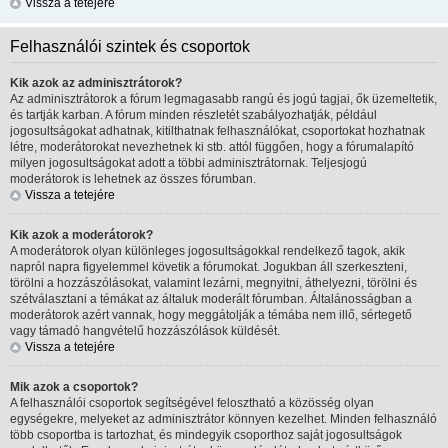
Vissza a tetejére
Felhasználói szintek és csoportok
Kik azok az adminisztrátorok?
Az adminisztrátorok a fórum legmagasabb rangú és jogú tagjai, ők üzemeltetik,
és tartják karban. A fórum minden részletét szabályozhatják, például
jogosultságokat adhatnak, kitilthatnak felhasználókat, csoportokat hozhatnak
létre, moderátorokat nevezhetnek ki stb. attól függően, hogy a fórumalapító
milyen jogosultságokat adott a többi adminisztrátornak. Teljesjogú
moderátorok is lehetnek az összes fórumban.
Vissza a tetejére
Kik azok a moderátorok?
A moderátorok olyan különleges jogosultságokkal rendelkező tagok, akik
napról napra figyelemmel követik a fórumokat. Jogukban áll szerkeszteni,
törölni a hozzászólásokat, valamint lezárni, megnyitni, áthelyezni, törölni és
szétválasztani a témákat az általuk moderált fórumban. Általánosságban a
moderátorok azért vannak, hogy meggátolják a témába nem illő, sértegető
vagy támadó hangvételű hozzászólások küldését.
Vissza a tetejére
Mik azok a csoportok?
A felhasználói csoportok segítségével felosztható a közösség olyan
egységekre, melyeket az adminisztrátor könnyen kezelhet. Minden felhasználó
több csoportba is tartozhat, és mindegyik csoporthoz saját jogosultságok