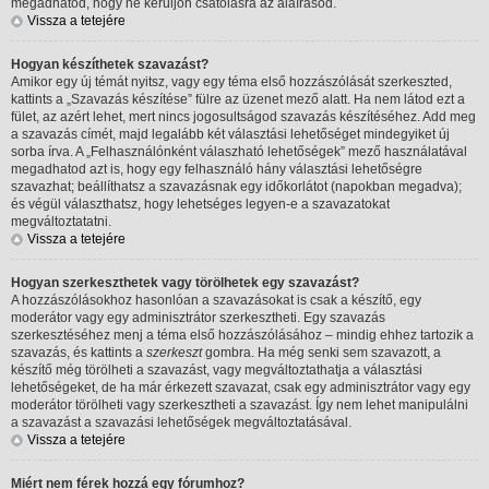
megadhatod, hogy ne kerüljön csatolásra az aláírásod.
Vissza a tetejére
Hogyan készíthetek szavazást?
Amikor egy új témát nyitsz, vagy egy téma első hozzászólását szerkeszted,
kattints a „Szavazás készítése” fülre az üzenet mező alatt. Ha nem látod ezt a
fület, az azért lehet, mert nincs jogosultságod szavazás készítéséhez. Add meg
a szavazás címét, majd legalább két választási lehetőséget mindegyiket új
sorba írva. A „Felhasználónként válaszható lehetőségek” mező használatával
megadhatod azt is, hogy egy felhasználó hány választási lehetőségre
szavazhat; beállíthatsz a szavazásnak egy időkorlátot (napokban megadva);
és végül választhatsz, hogy lehetséges legyen-e a szavazatokat
megváltoztatatni.
Vissza a tetejére
Hogyan szerkeszthetek vagy törölhetek egy szavazást?
A hozzászólásokhoz hasonlóan a szavazásokat is csak a készítő, egy
moderátor vagy egy adminisztrátor szerkesztheti. Egy szavazás
szerkesztéséhez menj a téma első hozzászólásához – mindig ehhez tartozik a
szavazás, és kattints a
szerkeszt
gombra. Ha még senki sem szavazott, a
készítő még törölheti a szavazást, vagy megváltoztathatja a választási
lehetőségeket, de ha már érkezett szavazat, csak egy adminisztrátor vagy egy
moderátor törölheti vagy szerkesztheti a szavazást. Így nem lehet manipulálni
a szavazást a szavazási lehetőségek megváltoztatásával.
Vissza a tetejére
Miért nem férek hozzá egy fórumhoz?