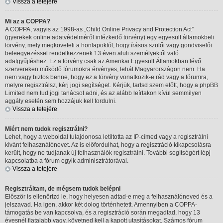
Vissza a tetejére
Mi az a COPPA?
A COPPA, vagyis az 1998-as „Child Online Privacy and Protection Act”
(gyerekek online adatvédelméről intézkedő törvény) egy egyesült államokbeli
törvény, mely megköveteli a honlapoktól, hogy írásos szülői vagy gondviselői
beleegyezéssel rendelkezzenek 13 éven aluli személyektől való
adatgyűjtéshez. Ez a törvény csak az Amerikai Egyesült Államokban lévő
szervereken működő fórumokra érvényes, tehát Magyarországon nem. Ha
nem vagy biztos benne, hogy ez a törvény vonatkozik-e rád vagy a fórumra,
melyre regisztrálsz, kérj jogi segítséget. Kérjük, tartsd szem előtt, hogy a phpBB
Limited nem tud jogi tanácsot adni, és az alább leírtakon kívül semmilyen
aggály esetén sem hozzájuk kell fordulni.
Vissza a tetejére
Miért nem tudok regisztrálni?
Lehet, hogy a weboldal tulajdonosa letiltotta az IP-címed vagy a regisztrálni
kívánt felhasználónevet. Az is előfordulhat, hogy a regisztráció kikapcsolásra
került, hogy ne tudjanak új felhasználók regisztrálni. További segítségért lépj
kapcsolatba a fórum egyik adminisztrátorával.
Vissza a tetejére
Regisztráltam, de mégsem tudok belépni
Először is ellenőrizd le, hogy helyesen adtad-e meg a felhasználóneved és a
jelszavad. Ha igen, akkor két dolog történhetett. Amennyiben a COPPA-
támogatás be van kapcsolva, és a regisztráció során megadtad, hogy 13
évesnél fiatalabb vagy, követned kell a kapott utasításokat. Számos fórum