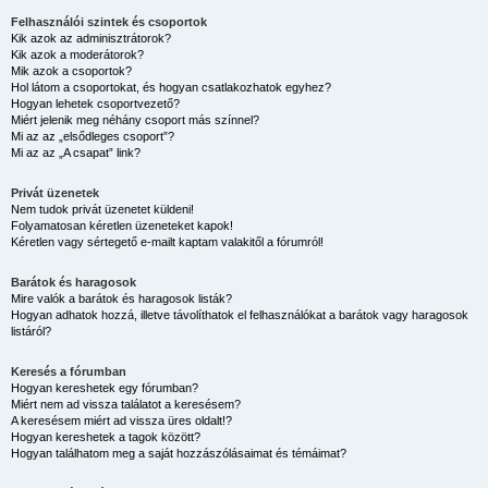
Felhasználói szintek és csoportok
Kik azok az adminisztrátorok?
Kik azok a moderátorok?
Mik azok a csoportok?
Hol látom a csoportokat, és hogyan csatlakozhatok egyhez?
Hogyan lehetek csoportvezető?
Miért jelenik meg néhány csoport más színnel?
Mi az az „elsődleges csoport”?
Mi az az „A csapat” link?
Privát üzenetek
Nem tudok privát üzenetet küldeni!
Folyamatosan kéretlen üzeneteket kapok!
Kéretlen vagy sértegető e-mailt kaptam valakitől a fórumról!
Barátok és haragosok
Mire valók a barátok és haragosok listák?
Hogyan adhatok hozzá, illetve távolíthatok el felhasználókat a barátok vagy haragosok
listáról?
Keresés a fórumban
Hogyan kereshetek egy fórumban?
Miért nem ad vissza találatot a keresésem?
A keresésem miért ad vissza üres oldalt!?
Hogyan kereshetek a tagok között?
Hogyan találhatom meg a saját hozzászólásaimat és témáimat?