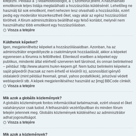
kifejezni. Például a :) vidámot/boldogot, a :( szomorút jelent. A használható
emotikonok teljes listája megtalálható a hozzászólás küldésénél. Lehetőleg ne
használj túl sok emotikont, mert nehezen lesz olvasható a hozzászólás, ezért
pedig egy moderátor kiszerkesztheti őket, vagy akár az egész hozzászólást
törölheti. A fórum adminisztrátora beállíthat egy felső korlátot, melynél nem
használhatsz több emotikont egy hozzászólásban.
Vissza a tetejére
Küldhetek képeket?
Igen, megjeleníthetsz képeket a hozzászólásaidban. Azonban, ha az
adminisztrátor engedélyezte a csatolmányok hozzáadását, akkor a képeket
egyenesen a fórumra is feltöltheted. Ellenkező esetben a képeket egy
publikus, mindenki által elérhető szerveren kell tárolnod, és onnan belinkelned
– például: http://www.akarmi.hu/en-kepem.gif. Nem tudsz belinkelni képeket a
saját gépedről (hacsak az nem érhető el kívülről is), azonosítást igénylő
oldalakról (mint például freemail, gmail, yahoo postafiókok), jelszóval védett
weblapokról stb. A képek megjelenítéséhez használd az [img] BBCode címkét.
Vissza a tetejére
Mik azok a globális közlemények?
A globális közlemények fontos információkat tartalmaznak, ezért olvasd el őket
valahányszor csak tudod. A felhasználói vezérlőpultban és minden fórum
tetején jelennek meg. Globális közlemények küldéséhez az adminisztrátor
adhat jogosultságot.
Vissza a tetejére
Mik azok a közlemények?