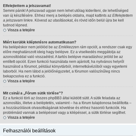
Elfelejtettem a jelszavamat!
Semmi pánik! A jelszavad ugyan nem lehet utólag kideríteni, de lehetőséged
van új készítésére. Ehhez menj a belépés oldalra, majd kattints az
Elfelejtettem
a jelszavam
linkre. Kövesd az utasításokat, és rövid időn belül újra be kell
tudnod lépned.
Vissza a tetejére
Miért kerülök kiléptetésre automatikusan?
Ha belépéskor nem jelölöd be az
Emlékezzen rám
opciót, a rendszer csak egy
előre meghatározott ideig hagy belépve. Ez a viselkedés meggátolja az
azonosítóddal való visszaélést. A tartós belépve maradáshoz jelöld be az
említett opciót. Ezen funkció használata nem ajánlott, ha nyilvános helyről
használod a fórumot, például könyvtárból, internetkávézóból vagy egyetemi
laborból. Ha nem látod a jelölőnégyzetet, a fórumon valószínűleg nincs
bekapcsolva ez a funkció.
Vissza a tetejére
Mit csinál a „Fórum sütik törlése”?
Ez a funkció törli az összes phpBB3 által küldött sütit. A sütik feladata az
azonosítás, illetve a beléptetés, valamint – ha a fórum tulajdonosa beállította –
a hozzászólások olvasottságának követése és ehhez hasonló funkciók. Ha
problémáid vannak a belépéssel vagy a kilépéssel, a sütik törlése segíthet.
Vissza a tetejére
Felhasználói beállítások