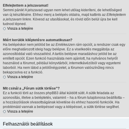
Elfelejtettem a jelszavamat!
Semmi pánik! A jelszavad ugyan nem lehet utólag kideríteni, de lehetőséged
van új készítésére. Ehhez menj a belépés oldalra, majd kattints az
Elfelejtettem
a jelszavam
linkre. Kövesd az utasításokat, és rövid időn belül újra be kell
tudnod lépned.
Vissza a tetejére
Miért kerülök kiléptetésre automatikusan?
Ha belépéskor nem jelölöd be az
Emlékezzen rám
opciót, a rendszer csak egy
előre meghatározott ideig hagy belépve. Ez a viselkedés meggátolja az
azonosítóddal való visszaélést. A tartós belépve maradáshoz jelöld be az
említett opciót. Ezen funkció használata nem ajánlott, ha nyilvános helyről
használod a fórumot, például könyvtárból, internetkávézóból vagy egyetemi
laborból. Ha nem látod a jelölőnégyzetet, a fórumon valószínűleg nincs
bekapcsolva ez a funkció.
Vissza a tetejére
Mit csinál a „Fórum sütik törlése”?
Ez a funkció törli az összes phpBB3 által küldött sütit. A sütik feladata az
azonosítás, illetve a beléptetés, valamint – ha a fórum tulajdonosa beállította –
a hozzászólások olvasottságának követése és ehhez hasonló funkciók. Ha
problémáid vannak a belépéssel vagy a kilépéssel, a sütik törlése segíthet.
Vissza a tetejére
Felhasználói beállítások