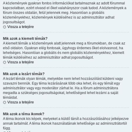
A közlemények gyakran fontos információkat tartalmaznak az adott fórummal
kapcsolatban, ezért olvasd el őket valahányszor csak tudod. A közlemények a
fórum összes oldalán, felül jelennek meg. Hasonlóan a globális
közleményekhez, közlemények küldéséhez is az adminisztrátor adhat
jogosultságot.
Vissza a tetejére
Mik azok a kiemelt témák?
A kiemelt témák a közlemények alatt jelennek meg a fórumokban, de csak az
első oldalon. Gyakran elég fontosak, úgyhogy érdemes őket elolvasnod, ha
lehetséges. Hasonlóan a globális és nem globális közleményekhez, kiemelt
témák küldéséhez az adminisztrátor adhat jogosultságot.
Vissza a tetejére
Mik azok a lezárt témák?
A lezárt témák olyan témák, melyekbe nem lehet hozzászólást küldeni vagy
szavazni bennük. Egy téma lezárásának több oka lehet, és egy témát egy
adminisztrátor vagy egy moderátor zárhat le. Ha a fórum adminisztrátora
megadta a szükséges jogosultságokat, lehetőséged lehet lezárni a saját
témáidat.
Vissza a tetejére
Mik azok a téma ikonok?
A téma ikonok kis képek, melyeket a küldő társít a hozzászólásához jelképezve
annak tartalmát. A téma ikonok használatának lehetősége az adminisztrátortól
függ.