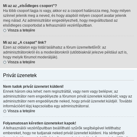
Mi az az „elsődleges csoport”?
Ha több csoport tagja is vagy, akkor ez a csoport határozza meg, hogy milyen
színnel jelenik meg a neved, és hogy alapból milyen csoport avatar jelenik
meg nálad. Az adminisztrátor engedélyezheti, hogy megváltoztasd az
elsődleges csoportodat a felhasználói vezérlőpultban.
Vissza a tetejére
Mi az az „A csapat” link?
Ezen az oldalon egy listát találhatsz a fórum üzemeltetőiről: az
adminisztrátorokról és a moderátorokról (utóbbiaknál jelezve például azt is,
hogy melyik fórumot moderálják).
Vissza a tetejére
Privát üzenetek
Nem tudok privát üzenetet küldeni!
Ennek három oka lehet: nem regisztráltál, vagy nem vagy belépve; az
adminisztrátor nem engedélyezte a fórumon privát üzenetek küldését; vagy az
adminisztrátor nem engedélyezte neked, hogy privát üzenetet küldjél. További
információért lépj kapcsolatba egy adminisztrátorral.
Vissza a tetejére
Folyamatosan kéretlen üzeneteket kapok!
A felhasználói vezérlőpultban beállítható szűrők segítségével letilthatsz
embereket, hogy ne tudjanak neked privát üzenetet küldeni. Ha sértegető