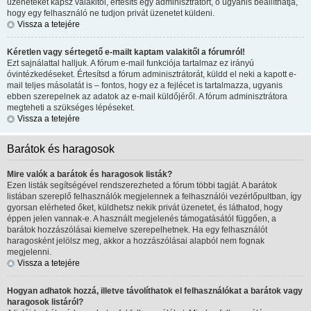
üzeneteket kapsz valakitől, értesíts egy adminisztrátort, ő ugyanis beállíthatja,
hogy egy felhasználó ne tudjon privát üzenetet küldeni.
Vissza a tetejére
Kéretlen vagy sértegető e-mailt kaptam valakitől a fórumról!
Ezt sajnálattal halljuk. A fórum e-mail funkciója tartalmaz ez irányú
óvintézkedéseket. Értesítsd a fórum adminisztrátorát, küldd el neki a kapott e-
mail teljes másolatát is – fontos, hogy ez a fejlécet is tartalmazza, ugyanis
ebben szerepelnek az adatok az e-mail küldőjéről. A fórum adminisztrátora
megteheti a szükséges lépéseket.
Vissza a tetejére
Barátok és haragosok
Mire valók a barátok és haragosok listák?
Ezen listák segítségével rendszerezheted a fórum többi tagját. A barátok
listában szereplő felhasználók megjelennek a felhasználói vezérlőpultban, így
gyorsan elérheted őket, küldhetsz nekik privát üzenetet, és láthatod, hogy
éppen jelen vannak-e. A használt megjelenés támogatásától függően, a
barátok hozzászólásai kiemelve szerepelhetnek. Ha egy felhasználót
haragosként jelölsz meg, akkor a hozzászólásai alapból nem fognak
megjelenni.
Vissza a tetejére
Hogyan adhatok hozzá, illetve távolíthatok el felhasználókat a barátok vagy
haragosok listáról?