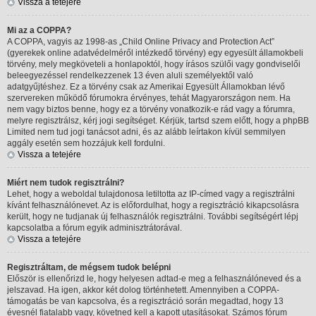
Vissza a tetejére
Mi az a COPPA?
A COPPA, vagyis az 1998-as „Child Online Privacy and Protection Act”
(gyerekek online adatvédelméről intézkedő törvény) egy egyesült államokbeli
törvény, mely megköveteli a honlapoktól, hogy írásos szülői vagy gondviselői
beleegyezéssel rendelkezzenek 13 éven aluli személyektől való
adatgyűjtéshez. Ez a törvény csak az Amerikai Egyesült Államokban lévő
szervereken működő fórumokra érvényes, tehát Magyarországon nem. Ha
nem vagy biztos benne, hogy ez a törvény vonatkozik-e rád vagy a fórumra,
melyre regisztrálsz, kérj jogi segítséget. Kérjük, tartsd szem előtt, hogy a phpBB
Limited nem tud jogi tanácsot adni, és az alább leírtakon kívül semmilyen
aggály esetén sem hozzájuk kell fordulni.
Vissza a tetejére
Miért nem tudok regisztrálni?
Lehet, hogy a weboldal tulajdonosa letiltotta az IP-címed vagy a regisztrálni
kívánt felhasználónevet. Az is előfordulhat, hogy a regisztráció kikapcsolásra
került, hogy ne tudjanak új felhasználók regisztrálni. További segítségért lépj
kapcsolatba a fórum egyik adminisztrátorával.
Vissza a tetejére
Regisztráltam, de mégsem tudok belépni
Először is ellenőrizd le, hogy helyesen adtad-e meg a felhasználóneved és a
jelszavad. Ha igen, akkor két dolog történhetett. Amennyiben a COPPA-
támogatás be van kapcsolva, és a regisztráció során megadtad, hogy 13
évesnél fiatalabb vagy, követned kell a kapott utasításokat. Számos fórum