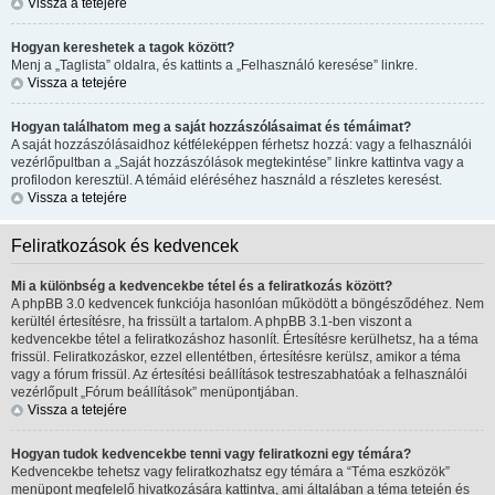
Vissza a tetejére
Hogyan kereshetek a tagok között?
Menj a „Taglista” oldalra, és kattints a „Felhasználó keresése” linkre.
Vissza a tetejére
Hogyan találhatom meg a saját hozzászólásaimat és témáimat?
A saját hozzászólásaidhoz kétféleképpen férhetsz hozzá: vagy a felhasználói
vezérlőpultban a „Saját hozzászólások megtekintése” linkre kattintva vagy a
profilodon keresztül. A témáid eléréséhez használd a részletes keresést.
Vissza a tetejére
Feliratkozások és kedvencek
Mi a különbség a kedvencekbe tétel és a feliratkozás között?
A phpBB 3.0 kedvencek funkciója hasonlóan működött a böngésződéhez. Nem
kerültél értesítésre, ha frissült a tartalom. A phpBB 3.1-ben viszont a
kedvencekbe tétel a feliratkozáshoz hasonlít. Értesítésre kerülhetsz, ha a téma
frissül. Feliratkozáskor, ezzel ellentétben, értesítésre kerülsz, amikor a téma
vagy a fórum frissül. Az értesítési beállítások testreszabhatóak a felhasználói
vezérlőpult „Fórum beállítások” menüpontjában.
Vissza a tetejére
Hogyan tudok kedvencekbe tenni vagy feliratkozni egy témára?
Kedvencekbe tehetsz vagy feliratkozhatsz egy témára a “Téma eszközök”
menüpont megfelelő hivatkozására kattintva, ami általában a téma tetején és