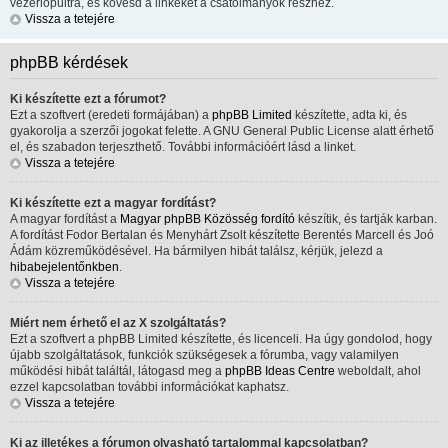
vezérlőpultra, és kövesd a linkeket a csatolmányok részhez.
Vissza a tetejére
phpBB kérdések
Ki készítette ezt a fórumot?
Ezt a szoftvert (eredeti formájában) a
phpBB Limited
készítette, adta ki, és
gyakorolja a szerzői jogokat felette. A GNU General Public License alatt érhető
el, és szabadon terjeszthető. További információért lásd a linket.
Vissza a tetejére
Ki készítette ezt a magyar fordítást?
A magyar fordítást a
Magyar phpBB Közösség
fordító
készítik, és tartják karban.
A fordítást Fodor Bertalan és Menyhárt Zsolt készítette Berentés Marcell és Joó
Ádám közreműködésével. Ha bármilyen hibát találsz, kérjük, jelezd a
hibabejelentőnkben
.
Vissza a tetejére
Miért nem érhető el az X szolgáltatás?
Ezt a szoftvert a phpBB Limited készítette, és licenceli. Ha úgy gondolod, hogy
újabb szolgáltatások, funkciók szükségesek a fórumba, vagy valamilyen
működési hibát találtál, látogasd meg a
phpBB Ideas Centre
weboldalt, ahol
ezzel kapcsolatban további információkat kaphatsz.
Vissza a tetejére
Ki az illetékes a fórumon olvasható tartalommal kapcsolatban?