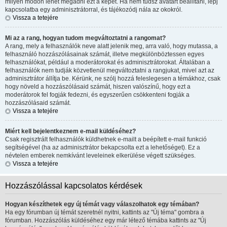
milyen módon lehet megadni ezt a képet. Ha nem tudsz avatart beállítani, lépj
kapcsolatba egy adminisztrátorral, és tájékozódj nála az okokról.
Vissza a tetejére
Mi az a rang, hogyan tudom megváltoztatni a rangomat?
A rang, mely a felhasználók neve alatt jelenik meg, arra való, hogy mutassa, a
felhasználó hozzászólásainak számát, illetve megkülönböztessen egyes
felhasználókat, például a moderátorokat és adminisztrátorokat. Általában a
felhasználók nem tudják közvetlenül megváltoztatni a rangjukat, mivel azt az
adminisztrátor állítja be. Kérünk, ne szólj hozzá feleslegesen a témákhoz, csak
hogy növeld a hozzászólásaid számát, hiszen valószínű, hogy ezt a
moderátorok fel fogják fedezni, és egyszerűen csökkenteni fogják a
hozzászólásaid számát.
Vissza a tetejére
Miért kell bejelentkeznem e-mail küldéséhez?
Csak regisztrált felhasználók küldhetnek e-mailt a beépített e-mail funkció
segítségével (ha az adminisztrátor bekapcsolta ezt a lehetőséget). Ez a
névtelen emberek nemkívánt leveleinek elkerülése végett szükséges.
Vissza a tetejére
Hozzászólással kapcsolatos kérdések
Hogyan készíthetek egy új témát vagy válaszolhatok egy témában?
Ha egy fórumban új témát szeretnél nyitni, kattints az "Új téma" gombra a
fórumban. Hozzászólás küldéséhez egy már létező témába kattints az "Új