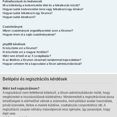
Feliratkozások és kedvencek
Mi a különbség a kedvencekbe tétel és a feliratkozás között?
Hogyan tudok kedvencekbe tenni vagy feliratkozni egy témára?
Hogyan tudok feliratkozni egy fórumra?
Hogyan tudok leiratkozni?
Csatolmányok
Milyen csatolmányok engedélyezettek ezen a fórumon?
Hogyan érem el a saját csatolmányaimat?
phpBB kérdések
Ki készítette ezt a fórumot?
Ki készítette ezt a magyar fordítást?
Miért nem érhető el az X szolgáltatás?
Ki az illetékes a fórumon olvasható tartalommal kapcsolatban?
Hogyan vehetem fel a kapcsolatot a fórum adminisztrátorával?
Belépési és regisztrációs kérdések
Miért kell regisztrálnom?
A regisztráció nem feltétlenül kötelező, a fórum adminisztrátorán múlik, hogy
megköveteli-e hozzászólások küldéséhez. Mindemellett a regisztrációval plusz
lehetőségek is elérhetővé válnak a számodra, mint például avatar használata,
privát üzenetek, illetve e-mailek küldése, csatlakozás csoportokhoz stb. A
regisztráció csupán néhány másodpercet vesz igénybe, így javasoljuk, hogy
éljél vele.