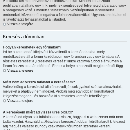
A listáidra két módon vehetsz fel felhasználókat. Minden felhasználó
profiljában található egy link, melynek segítségével felveheted a barátaid vagy
a haragosaid közé. Emellett a felhasználói vezérlőpultban is felvehetsz
embereket, közvetlenül megadva a felhasználónevüket. Ugyanezen oldalon el
is távolíthatsz felhasználókat a listáidról.
Vissza a tetejére
Keresés a fórumban
Hogyan kereshetek egy fórumban?
Írd be a keresendő kifejezést közvetlenül a keresődobozba, mely
rendelkezésre áll a fórum kezdőlapon, egy fórumban vagy egy témában. A
részletes keresést a „Részletes keresés” linkre kattintva tudod elérni, mely a
fórum összes oldalán elérhető. Ennek a helye a használt megjelenéstől függ.
Vissza a tetejére
Miért nem ad vissza találatot a keresésem?
Valószínűleg a keresés túl általános volt, és sok gyakori szót tartalmazhatott,
melyeket a phpBB3 nem indexel. Próbálj meg egy jobban körülhatárolt
kifejezést megadni, és használd ki a részletes keresés lehetőségeit.
Vissza a tetejére
A keresésem miért ad vissza üres oldalt!?
A keresésed olyan sok találatot adott vissza, hogy azt a webszerver már nem
tudta kezelni. Használd a „Részletes keresést”, jobban körülhatárolt kifejezést
adj meg, és válaszd ki, hogy csak melyik fórumban szeretnél keresni.