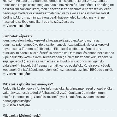
kifejezni. Például a :) vidámot/boldogot, a :( szomorút jelent. A használható
emotikonok teljes listája megtalálható a hozzászólás küldésénél. Lehetőleg ne
használj túl sok emotikont, mert nehezen lesz olvasható a hozzászólás, ezért
pedig egy moderátor kiszerkesztheti őket, vagy akár az egész hozzászólást
törölheti. A fórum adminisztrátora beállíthat egy felső korlátot, melynél nem
használhatsz több emotikont egy hozzászólásban.
Vissza a tetejére
Küldhetek képeket?
Igen, megjeleníthetsz képeket a hozzászólásaidban. Azonban, ha az
adminisztrátor engedélyezte a csatolmányok hozzáadását, akkor a képeket
egyenesen a fórumra is feltöltheted. Ellenkező esetben a képeket egy
publikus, mindenki által elérhető szerveren kell tárolnod, és onnan belinkelned
– például: http://www.akarmi.hu/en-kepem.gif. Nem tudsz belinkelni képeket a
saját gépedről (hacsak az nem érhető el kívülről is), azonosítást igénylő
oldalakról (mint például freemail, gmail, yahoo postafiókok), jelszóval védett
weblapokról stb. A képek megjelenítéséhez használd az [img] BBCode címkét.
Vissza a tetejére
Mik azok a globális közlemények?
A globális közlemények fontos információkat tartalmaznak, ezért olvasd el őket
valahányszor csak tudod. A felhasználói vezérlőpultban és minden fórum
tetején jelennek meg. Globális közlemények küldéséhez az adminisztrátor
adhat jogosultságot.
Vissza a tetejére
Mik azok a közlemények?