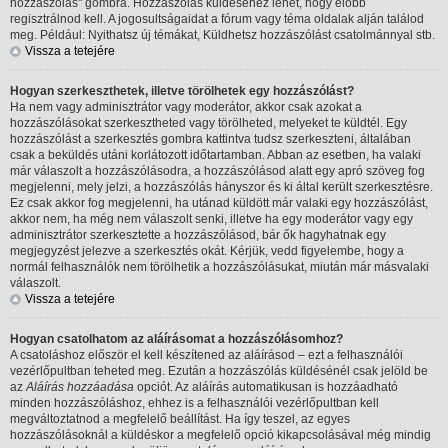
hozzászólás" gombra. Hozzászólás küldéséhez lehet, hogy előbb
regisztrálnod kell. A jogosultságaidat a fórum vagy téma oldalak alján találod
meg. Például: Nyithatsz új témákat, Küldhetsz hozzászólást csatolmánnyal stb.
Vissza a tetejére
Hogyan szerkeszthetek, illetve törölhetek egy hozzászólást?
Ha nem vagy adminisztrátor vagy moderátor, akkor csak azokat a
hozzászólásokat szerkesztheted vagy törölheted, melyeket te küldtél. Egy
hozzászólást a szerkesztés gombra kattintva tudsz szerkeszteni, általában
csak a beküldés utáni korlátozott időtartamban. Abban az esetben, ha valaki
már válaszolt a hozzászólásodra, a hozzászólásod alatt egy apró szöveg fog
megjelenni, mely jelzi, a hozzászólás hányszor és ki által került szerkesztésre.
Ez csak akkor fog megjelenni, ha utánad küldött már valaki egy hozzászólást,
akkor nem, ha még nem válaszolt senki, illetve ha egy moderátor vagy egy
adminisztrátor szerkesztette a hozzászólásod, bár ők hagyhatnak egy
megjegyzést jelezve a szerkesztés okát. Kérjük, vedd figyelembe, hogy a
normál felhasználók nem törölhetik a hozzászólásukat, miután már másvalaki
válaszolt.
Vissza a tetejére
Hogyan csatolhatom az aláírásomat a hozzászólásomhoz?
A csatoláshoz először el kell készítened az aláírásod – ezt a felhasználói
vezérlőpultban teheted meg. Ezután a hozzászólás küldésénél csak jelöld be
az
Aláírás hozzáadása
opciót. Az aláírás automatikusan is hozzáadható
minden hozzászóláshoz, ehhez is a felhasználói vezérlőpultban kell
megváltoztatnod a megfelelő beállítást. Ha így teszel, az egyes
hozzászólásoknál a küldéskor a megfelelő opció kikapcsolásával még mindig