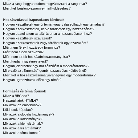
Mi az a rang, hogyan tudom megváltoztatni a rangomat?
Miért kell bejelentkeznem e-mail küldéséhez?
Hozzászólással kapcsolatos kérdések
Hogyan készíthetek egy új témát vagy válaszolhatok egy témában?
Hogyan szerkeszthetek, illetve törölhetek egy hozzászólást?
Hogyan csatolhatom az aláírásomat a hozzászólásomhoz?
Hogyan készíthetek szavazást?
Hogyan szerkeszthetek vagy törölhetek egy szavazást?
Miért nem férek hozzá egy fórumhoz?
Miért nem tudok szavazni?
Miért nem tudok hozzáadni csatolmányokat?
Miért kaptam figyelmeztetést?
Hogyan jelenthetek egy hozzászólást a moderátoroknak?
Mire való az „Elmentés” gomb hozzászólás küldésénél?
Miért kell a hozzászólásomat jóváhagynia egy moderátornak?
Hogyan ugraszthatok előre egy témát?
Formázás és téma típusok
Mi az a BBCode?
Használhatok HTML-t?
Mik azok az emotikonok?
Küldhetek képeket?
Mik azok a globális közlemények?
Mik azok a közlemények?
Mik azok a kiemelt témák?
Mik azok a lezárt témák?
Mik azok a téma ikonok?