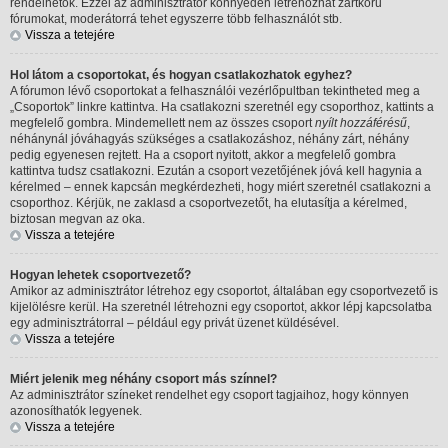
rendelhetők. Ezzel az adminisztrátor könnyedén létrehozhat zártkörű
fórumokat, moderátorrá tehet egyszerre több felhasználót stb.
Vissza a tetejére
Hol látom a csoportokat, és hogyan csatlakozhatok egyhez?
A fórumon lévő csoportokat a felhasználói vezérlőpultban tekintheted meg a
„Csoportok” linkre kattintva. Ha csatlakozni szeretnél egy csoporthoz, kattints a
megfelelő gombra. Mindemellett nem az összes csoport
nyílt hozzáférésű
,
néhánynál jóváhagyás szükséges a csatlakozáshoz, néhány zárt, néhány
pedig egyenesen rejtett. Ha a csoport nyitott, akkor a megfelelő gombra
kattintva tudsz csatlakozni. Ezután a csoport vezetőjének jóvá kell hagynia a
kérelmed – ennek kapcsán megkérdezheti, hogy miért szeretnél csatlakozni a
csoporthoz. Kérjük, ne zaklasd a csoportvezetőt, ha elutasítja a kérelmed,
biztosan megvan az oka.
Vissza a tetejére
Hogyan lehetek csoportvezető?
Amikor az adminisztrátor létrehoz egy csoportot, általában egy csoportvezető is
kijelölésre kerül. Ha szeretnél létrehozni egy csoportot, akkor lépj kapcsolatba
egy adminisztrátorral – például egy privát üzenet küldésével.
Vissza a tetejére
Miért jelenik meg néhány csoport más színnel?
Az adminisztrátor színeket rendelhet egy csoport tagjaihoz, hogy könnyen
azonosíthatók legyenek.
Vissza a tetejére