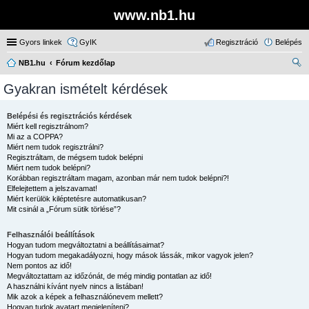
www.nb1.hu
Gyors linkek
GyIK
Regisztráció
Belépés
NB1.hu
Fórum kezdőlap
ere
Gyakran ismételt kérdések
sé
s
Belépési és regisztrációs kérdések
Miért kell regisztrálnom?
Mi az a COPPA?
Miért nem tudok regisztrálni?
Regisztráltam, de mégsem tudok belépni
Miért nem tudok belépni?
Korábban regisztráltam magam, azonban már nem tudok belépni?!
Elfelejtettem a jelszavamat!
Miért kerülök kiléptetésre automatikusan?
Mit csinál a „Fórum sütik törlése”?
Felhasználói beállítások
Hogyan tudom megváltoztatni a beállításaimat?
Hogyan tudom megakadályozni, hogy mások lássák, mikor vagyok jelen?
Nem pontos az idő!
Megváltoztattam az időzónát, de még mindig pontatlan az idő!
A használni kívánt nyelv nincs a listában!
Mik azok a képek a felhasználónevem mellett?
Hogyan tudok avatart megjeleníteni?