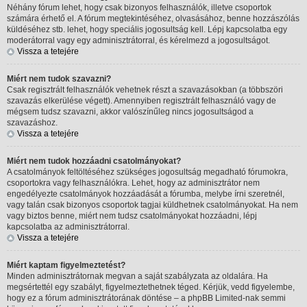
Néhány fórum lehet, hogy csak bizonyos felhasználók, illetve csoportok
számára érhető el. A fórum megtekintéséhez, olvasásához, benne hozzászólás
küldéséhez stb. lehet, hogy speciális jogosultság kell. Lépj kapcsolatba egy
moderátorral vagy egy adminisztrátorral, és kérelmezd a jogosultságot.
Vissza a tetejére
Miért nem tudok szavazni?
Csak regisztrált felhasználók vehetnek részt a szavazásokban (a többszöri
szavazás elkerülése végett). Amennyiben regisztrált felhasználó vagy de
mégsem tudsz szavazni, akkor valószínűleg nincs jogosultságod a
szavazáshoz.
Vissza a tetejére
Miért nem tudok hozzáadni csatolmányokat?
A csatolmányok feltöltéséhez szükséges jogosultság megadható fórumokra,
csoportokra vagy felhasználókra. Lehet, hogy az adminisztrátor nem
engedélyezte csatolmányok hozzáadását a fórumba, melybe írni szeretnél,
vagy talán csak bizonyos csoportok tagjai küldhetnek csatolmányokat. Ha nem
vagy biztos benne, miért nem tudsz csatolmányokat hozzáadni, lépj
kapcsolatba az adminisztrátorral.
Vissza a tetejére
Miért kaptam figyelmeztetést?
Minden adminisztrátornak megvan a saját szabályzata az oldalára. Ha
megsértettél egy szabályt, figyelmeztethetnek téged. Kérjük, vedd figyelembe,
hogy ez a fórum adminisztrátorának döntése – a phpBB Limited-nak semmi