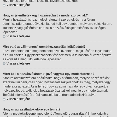
köze nincs a fórumokon kiosztott figyelmeztetésekhez.
Vissza a tetejére
Hogyan jelenthetek egy hozzászólást a moderátoroknak?
Menj a hozzászóláshoz, melyet jelenteni szeretnél, és ha a fórum
adminisztrátora engedélyezte, látnod kell egy gombot, mely erre való. Ha erre
kattintasz, végigkísérésre kerülsz a hozzászólás jelentéséhez szükséges
lépéseken.
Vissza a tetejére
Mire való az „Elmentés” gomb hozzászólás küldésénél?
Ezzel elmentheted a még nem befejezett üzeneted, majd később folytathatod,
és elküldheted. Egy piszkozat betöltéséhez menj a felhasználói vezérlőpultra
és kövesd a maguktól értetődő lépéseket.
Vissza a tetejére
Miért kell a hozzászólásomat jóváhagynia egy moderátornak?
A fórum adminisztrátora beállíthatta, hogy a fórumban, melybe hozzászólást
szeretnél küldeni, csak olyan hozzászólások jelenhetnek meg, melyeket egy
moderátor átnézett. Az is lehet, hogy az adminisztrátor egy olyan csoportba
helyezett téged, akiknek a hozzászólásait át kell néznie egy moderátornak.
További információért, lépj kapcsolatba a fórum adminisztrátorával.
Vissza a tetejére
Hogyan ugraszthatok előre egy témát?
A téma megtekintésénél megjelenő „Téma előreugrasztása” linkre kattintva