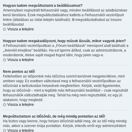
Hogyan tudom megváltoztatni a beállításaimat?
Amennyiben regisztrált felhasználó vagy, minden beállításod az adatbázisban
kerül tárolásra. Ezek megváltoztatásához kattints a
Felhasználói vezérlőpult
linkre (általában az oldal tetején található). Itt megváltoztathatod az összes
beállításodat.
Vissza a tetejére
Hogyan tudom megakadályozni, hogy mások lássák, mikor vagyok jelen?
A Felhasználói vezérlőpultban a „Fórum beállítások” menüpont alatt található a
„Jelenlét elrejtése” beállítás. Ha ezt
Igen
re állítod, csak az adminisztrátorok, a
moderátorok, illetve saját magad fogod látni, hogy jelen vagy-e.
Vissza a tetejére
Nem pontos az idő!
Feltehetően az időpontok más időzóna szerint kerülnek megjelenítésre, mint
amiben vagy. Ez esetben változtasd meg a felhasználói vezérlőpultban az
időzónád a tartózkodási helyednek megfelelően. Kérjük, vedd figyelembe,
hogy az időzónát – mint a legtöbb más felhasználói beállítást – csak regisztrált
felhasználók változtathatják meg. Tehát ha még nem regisztráltál, ez egy jó
alakalom, hogy megtedd.
Vissza a tetejére
Megváltoztattam az időzónát, de még mindig pontatlan az idő!
Ha biztos vagy benne, hogy helyes időzónát adtál meg, de az idő még mindig
más, akkor a szerver órája pontatlan. Kérjük, értesíts erről egy adminisztrátort.
Vissza a tetejére