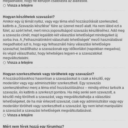
megadhatod, hogy ne kerüljön csatolásra az aláírásod.
Vissza a tetejére
Hogyan készíthetek szavazást?
Amikor egy új témát nyitsz, vagy egy téma első hozzászólását szerkeszted,
kattints a „Szavazás készítése” fülre az üzenet mező alatt. Ha nem látod ezt a
fület, az azért lehet, mert nincs jogosultságod szavazás készítéséhez. Add meg
a szavazás címét, majd legalább két választási lehetőséget mindegyiket új
sorba írva. A „Felhasználónként válaszható lehetőségek” mező használatával
megadhatod azt is, hogy egy felhasználó hány választási lehetőségre
szavazhat; beállíthatsz a szavazásnak egy időkorlátot (napokban megadva);
és végül választhatsz, hogy lehetséges legyen-e a szavazatokat
megváltoztatatni.
Vissza a tetejére
Hogyan szerkeszthetek vagy törölhetek egy szavazást?
A hozzászólásokhoz hasonlóan a szavazásokat is csak a készítő, egy
moderátor vagy egy adminisztrátor szerkesztheti. Egy szavazás
szerkesztéséhez menj a téma első hozzászólásához – mindig ehhez tartozik a
szavazás, és kattints a
szerkeszt
gombra. Ha még senki sem szavazott, a
készítő még törölheti a szavazást, vagy megváltoztathatja a választási
lehetőségeket, de ha már érkezett szavazat, csak egy adminisztrátor vagy egy
moderátor törölheti vagy szerkesztheti a szavazást. Így nem lehet manipulálni
a szavazást a szavazási lehetőségek megváltoztatásával.
Vissza a tetejére
Miért nem férek hozzá egy fórumhoz?