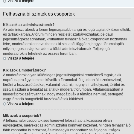
Vissza a tetejére
Felhasználói szintek és csoportok
Kik azok az adminisztrátorok?
Az adminisztrátorok a fórum legmagasabb rangú és jogú tagjai, ők üzemeltetik,
és tartják karban. A fórum minden részletét szabályozhatják, például
jogosultságokat adhatnak, kitilthatnak felhasználókat, csoportokat hozhatnak
létre, moderátorokat nevezhetnek ki stb. attól függően, hogy a fórumalapító
milyen jogosultságokat adott a többi adminisztrátornak. Teljesjogú
moderátorok is lehetnek az összes fórumban.
Vissza a tetejére
Kik azok a moderátorok?
A moderátorok olyan különleges jogosultságokkal rendelkező tagok, akik
napról napra figyelemmel követik a fórumokat. Jogukban áll szerkeszteni,
törölni a hozzászólásokat, valamint lezárni, megnyitni, áthelyezni, törölni és
szétválasztani a témákat az általuk moderált fórumban. Általánosságban a
moderátorok azért vannak, hogy meggátolják a témába nem illő, sértegető
vagy támadó hangvételű hozzászólások küldését.
Vissza a tetejére
Mik azok a csoportok?
A felhasználói csoportok segítségével felosztható a közösség olyan
egységekre, melyeket az adminisztrátor könnyen kezelhet. Minden felhasználó
több csoportba is tartozhat, és mindegyik csoporthoz saját jogosultságok