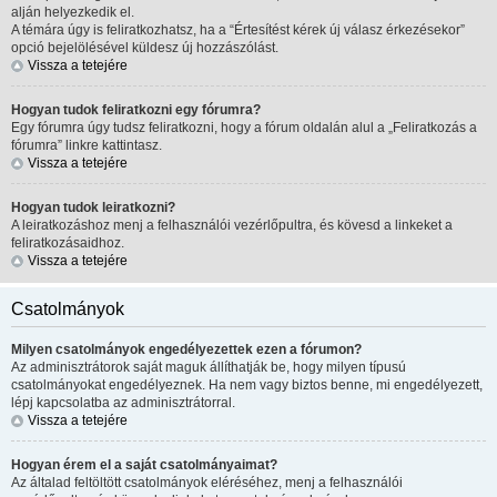
alján helyezkedik el.
A témára úgy is feliratkozhatsz, ha a “Értesítést kérek új válasz érkezésekor”
opció bejelölésével küldesz új hozzászólást.
Vissza a tetejére
Hogyan tudok feliratkozni egy fórumra?
Egy fórumra úgy tudsz feliratkozni, hogy a fórum oldalán alul a „Feliratkozás a
fórumra” linkre kattintasz.
Vissza a tetejére
Hogyan tudok leiratkozni?
A leiratkozáshoz menj a felhasználói vezérlőpultra, és kövesd a linkeket a
feliratkozásaidhoz.
Vissza a tetejére
Csatolmányok
Milyen csatolmányok engedélyezettek ezen a fórumon?
Az adminisztrátorok saját maguk állíthatják be, hogy milyen típusú
csatolmányokat engedélyeznek. Ha nem vagy biztos benne, mi engedélyezett,
lépj kapcsolatba az adminisztrátorral.
Vissza a tetejére
Hogyan érem el a saját csatolmányaimat?
Az általad feltöltött csatolmányok eléréséhez, menj a felhasználói