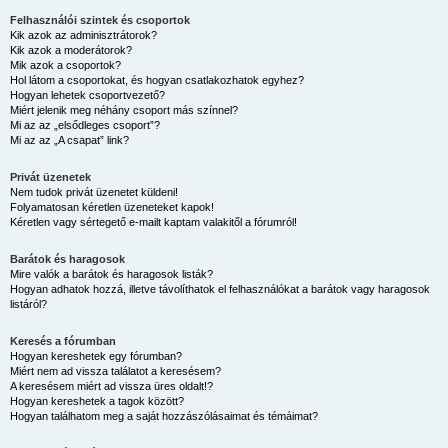
Felhasználói szintek és csoportok
Kik azok az adminisztrátorok?
Kik azok a moderátorok?
Mik azok a csoportok?
Hol látom a csoportokat, és hogyan csatlakozhatok egyhez?
Hogyan lehetek csoportvezető?
Miért jelenik meg néhány csoport más színnel?
Mi az az „elsődleges csoport”?
Mi az az „A csapat” link?
Privát üzenetek
Nem tudok privát üzenetet küldeni!
Folyamatosan kéretlen üzeneteket kapok!
Kéretlen vagy sértegető e-mailt kaptam valakitől a fórumról!
Barátok és haragosok
Mire valók a barátok és haragosok listák?
Hogyan adhatok hozzá, illetve távolíthatok el felhasználókat a barátok vagy haragosok
listáról?
Keresés a fórumban
Hogyan kereshetek egy fórumban?
Miért nem ad vissza találatot a keresésem?
A keresésem miért ad vissza üres oldalt!?
Hogyan kereshetek a tagok között?
Hogyan találhatom meg a saját hozzászólásaimat és témáimat?