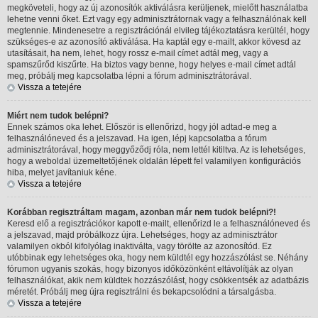
megköveteli, hogy az új azonosítók aktiválásra kerüljenek, mielőtt használatba
lehetne venni őket. Ezt vagy egy adminisztrátornak vagy a felhasználónak kell
megtennie. Mindenesetre a regisztrációnál elvileg tájékoztatásra kerültél, hogy
szükséges-e az azonosító aktiválása. Ha kaptál egy e-mailt, akkor kövesd az
utasításait, ha nem, lehet, hogy rossz e-mail címet adtál meg, vagy a
spamszűrőd kiszűrte. Ha biztos vagy benne, hogy helyes e-mail címet adtál
meg, próbálj meg kapcsolatba lépni a fórum adminisztrátorával.
Vissza a tetejére
Miért nem tudok belépni?
Ennek számos oka lehet. Először is ellenőrizd, hogy jól adtad-e meg a
felhasználóneved és a jelszavad. Ha igen, lépj kapcsolatba a fórum
adminisztrátorával, hogy meggyőződj róla, nem lettél kitiltva. Az is lehetséges,
hogy a weboldal üzemeltetőjének oldalán lépett fel valamilyen konfigurációs
hiba, melyet javítaniuk kéne.
Vissza a tetejére
Korábban regisztráltam magam, azonban már nem tudok belépni?!
Keresd elő a regisztrációkor kapott e-mailt, ellenőrizd le a felhasználóneved és
a jelszavad, majd próbálkozz újra. Lehetséges, hogy az adminisztrátor
valamilyen okból kifolyólag inaktiválta, vagy törölte az azonosítód. Ez
utóbbinak egy lehetséges oka, hogy nem küldtél egy hozzászólást se. Néhány
fórumon ugyanis szokás, hogy bizonyos időközönként eltávolítják az olyan
felhasználókat, akik nem küldtek hozzászólást, hogy csökkentsék az adatbázis
méretét. Próbálj meg újra regisztrálni és bekapcsolódni a társalgásba.
Vissza a tetejére