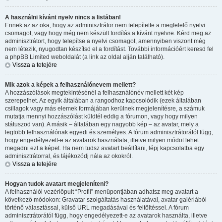
A használni kívánt nyelv nincs a listában!
Ennek az az oka, hogy az adminisztrátor nem telepítette a megfelelő nyelvi
csomagot, vagy hogy még nem készült fordítás a kívánt nyelvre. Kérd meg az
adminisztrátort, hogy telepítse a nyelvi csomagot, amennyiben viszont még
nem létezik, nyugodtan készítsd el a fordítást. További információért keresd fel
a phpBB Limited weboldalát (a link az oldal alján található).
Vissza a tetejére
Mik azok a képek a felhasználónevem mellett?
A hozzászólások megtekintésénél a felhasználónév mellett két kép
szerepelhet. Az egyik általában a rangodhoz kapcsolódik (ezek általában
csillagok vagy más elemek formájában kerülnek megjelenítésre, a számuk
mutatja mennyi hozzászólást küldtél eddig a fórumon, vagy hogy milyen
státuszod van). A másik – általában egy nagyobb kép – az avatar, mely a
legtöbb felhasználónak egyedi és személyes. A fórum adminisztrátorától függ,
hogy engedélyezett-e az avatarok használata, illetve milyen módot lehet
megadni ezt a képet. Ha nem tudsz avatart beállítani, lépj kapcsolatba egy
adminisztrátorral, és tájékozódj nála az okokról.
Vissza a tetejére
Hogyan tudok avatart megjeleníteni?
A felhasználói vezérlőpult “Profil” menüpontjában adhatsz meg avatart a
következő módokon: Gravatar szolgáltatás használatával, avatar galériából
történő választással, külső URL megadásával és feltöltéssel. A fórum
adminisztrátorától függ, hogy engedélyezett-e az avatarok használta, illetve