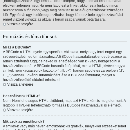
„előreugraszthatsz” egy témát a fórum tetejére, hogy a témák felsorolásánál
elsőként jelenjen meg. Ha nem látod ezt a linket, akkor ez a funkció nincs
bekapcsolva a fórumon, vagy még nem telt le az előugrasztáshoz szükséges
idő. Egy témát úgy is előreugraszthatsz, hogy küldesz bele egy hozzászólást –
ennél viszont vigyázz az aktuális fórum szabályainak betartására.
Vissza a tetejére
Formázás és téma típusok
Mi az a BBCode?
A BBCode a HTML nyelv egy speciális változata, mely nagy teret enged egy
szövegrészlet megformázásához. A BBCode használatának engedélyezése az
adminisztrátortól függ, de neked is lehetőséged van ki- vagy bekapcsolni a
hozzászólásaidnál. A BBCode hasonló felépítésű, mint a HTML, kivéve hogy a
címkék nem kacsacsőrök között („<” , ill. „>”), hanem szögletes zárójelben („[”,
ill. „]”) vannak. További információért lásd a BBCode útmutatót, melyet a
hozzászólásküldő oldalról érhetsz el.
Vissza a tetejére
Használhatok HTML-t?
Nem. Nem lehetséges HTML-t küldeni, majd azt HTML-ként is megjeleníteni. A
legtöbb HTML-lel létrehozható formázás BBCode használatával is elérhető.
Vissza a tetejére
Mik azok az emotikonok?
A smiley-k vagy más néven emotikonok kis grafikák, melyekkel érzéseket lehet