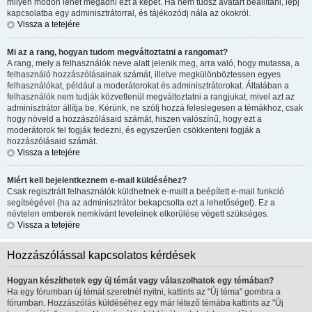
milyen módon lehet megadni ezt a képet. Ha nem tudsz avatart beállítani, lépj
kapcsolatba egy adminisztrátorral, és tájékozódj nála az okokról.
Vissza a tetejére
Mi az a rang, hogyan tudom megváltoztatni a rangomat?
A rang, mely a felhasználók neve alatt jelenik meg, arra való, hogy mutassa, a
felhasználó hozzászólásainak számát, illetve megkülönböztessen egyes
felhasználókat, például a moderátorokat és adminisztrátorokat. Általában a
felhasználók nem tudják közvetlenül megváltoztatni a rangjukat, mivel azt az
adminisztrátor állítja be. Kérünk, ne szólj hozzá feleslegesen a témákhoz, csak
hogy növeld a hozzászólásaid számát, hiszen valószínű, hogy ezt a
moderátorok fel fogják fedezni, és egyszerűen csökkenteni fogják a
hozzászólásaid számát.
Vissza a tetejére
Miért kell bejelentkeznem e-mail küldéséhez?
Csak regisztrált felhasználók küldhetnek e-mailt a beépített e-mail funkció
segítségével (ha az adminisztrátor bekapcsolta ezt a lehetőséget). Ez a
névtelen emberek nemkívánt leveleinek elkerülése végett szükséges.
Vissza a tetejére
Hozzászólással kapcsolatos kérdések
Hogyan készíthetek egy új témát vagy válaszolhatok egy témában?
Ha egy fórumban új témát szeretnél nyitni, kattints az "Új téma" gombra a
fórumban. Hozzászólás küldéséhez egy már létező témába kattints az "Új