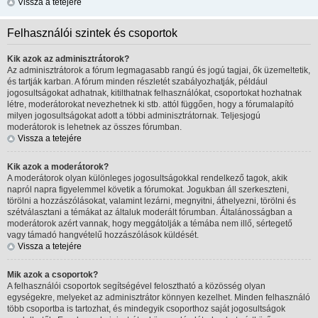
Vissza a tetejére
Felhasználói szintek és csoportok
Kik azok az adminisztrátorok?
Az adminisztrátorok a fórum legmagasabb rangú és jogú tagjai, ők üzemeltetik,
és tartják karban. A fórum minden részletét szabályozhatják, például
jogosultságokat adhatnak, kitilthatnak felhasználókat, csoportokat hozhatnak
létre, moderátorokat nevezhetnek ki stb. attól függően, hogy a fórumalapító
milyen jogosultságokat adott a többi adminisztrátornak. Teljesjogú
moderátorok is lehetnek az összes fórumban.
Vissza a tetejére
Kik azok a moderátorok?
A moderátorok olyan különleges jogosultságokkal rendelkező tagok, akik
napról napra figyelemmel követik a fórumokat. Jogukban áll szerkeszteni,
törölni a hozzászólásokat, valamint lezárni, megnyitni, áthelyezni, törölni és
szétválasztani a témákat az általuk moderált fórumban. Általánosságban a
moderátorok azért vannak, hogy meggátolják a témába nem illő, sértegető
vagy támadó hangvételű hozzászólások küldését.
Vissza a tetejére
Mik azok a csoportok?
A felhasználói csoportok segítségével felosztható a közösség olyan
egységekre, melyeket az adminisztrátor könnyen kezelhet. Minden felhasználó
több csoportba is tartozhat, és mindegyik csoporthoz saját jogosultságok