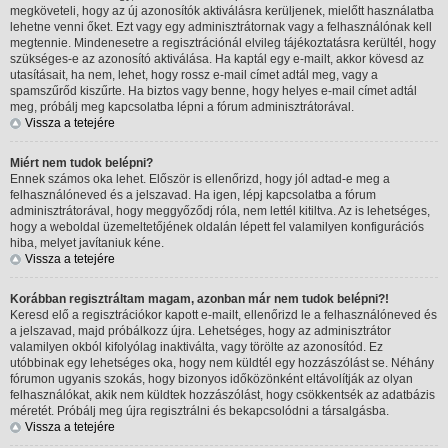
megköveteli, hogy az új azonosítók aktiválásra kerüljenek, mielőtt használatba
lehetne venni őket. Ezt vagy egy adminisztrátornak vagy a felhasználónak kell
megtennie. Mindenesetre a regisztrációnál elvileg tájékoztatásra kerültél, hogy
szükséges-e az azonosító aktiválása. Ha kaptál egy e-mailt, akkor kövesd az
utasításait, ha nem, lehet, hogy rossz e-mail címet adtál meg, vagy a
spamszűrőd kiszűrte. Ha biztos vagy benne, hogy helyes e-mail címet adtál
meg, próbálj meg kapcsolatba lépni a fórum adminisztrátorával.
Vissza a tetejére
Miért nem tudok belépni?
Ennek számos oka lehet. Először is ellenőrizd, hogy jól adtad-e meg a
felhasználóneved és a jelszavad. Ha igen, lépj kapcsolatba a fórum
adminisztrátorával, hogy meggyőződj róla, nem lettél kitiltva. Az is lehetséges,
hogy a weboldal üzemeltetőjének oldalán lépett fel valamilyen konfigurációs
hiba, melyet javítaniuk kéne.
Vissza a tetejére
Korábban regisztráltam magam, azonban már nem tudok belépni?!
Keresd elő a regisztrációkor kapott e-mailt, ellenőrizd le a felhasználóneved és
a jelszavad, majd próbálkozz újra. Lehetséges, hogy az adminisztrátor
valamilyen okból kifolyólag inaktiválta, vagy törölte az azonosítód. Ez
utóbbinak egy lehetséges oka, hogy nem küldtél egy hozzászólást se. Néhány
fórumon ugyanis szokás, hogy bizonyos időközönként eltávolítják az olyan
felhasználókat, akik nem küldtek hozzászólást, hogy csökkentsék az adatbázis
méretét. Próbálj meg újra regisztrálni és bekapcsolódni a társalgásba.
Vissza a tetejére