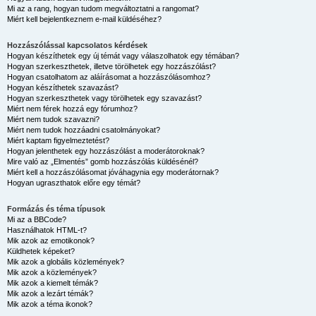
Mi az a rang, hogyan tudom megváltoztatni a rangomat?
Miért kell bejelentkeznem e-mail küldéséhez?
Hozzászólással kapcsolatos kérdések
Hogyan készíthetek egy új témát vagy válaszolhatok egy témában?
Hogyan szerkeszthetek, illetve törölhetek egy hozzászólást?
Hogyan csatolhatom az aláírásomat a hozzászólásomhoz?
Hogyan készíthetek szavazást?
Hogyan szerkeszthetek vagy törölhetek egy szavazást?
Miért nem férek hozzá egy fórumhoz?
Miért nem tudok szavazni?
Miért nem tudok hozzáadni csatolmányokat?
Miért kaptam figyelmeztetést?
Hogyan jelenthetek egy hozzászólást a moderátoroknak?
Mire való az „Elmentés” gomb hozzászólás küldésénél?
Miért kell a hozzászólásomat jóváhagynia egy moderátornak?
Hogyan ugraszthatok előre egy témát?
Formázás és téma típusok
Mi az a BBCode?
Használhatok HTML-t?
Mik azok az emotikonok?
Küldhetek képeket?
Mik azok a globális közlemények?
Mik azok a közlemények?
Mik azok a kiemelt témák?
Mik azok a lezárt témák?
Mik azok a téma ikonok?