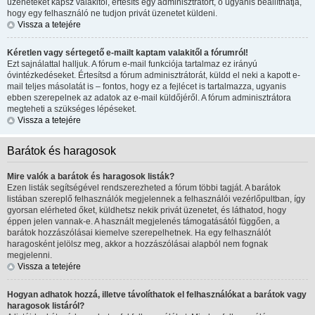
üzeneteket kapsz valakitől, értesíts egy adminisztrátort, ő ugyanis beállíthatja,
hogy egy felhasználó ne tudjon privát üzenetet küldeni.
Vissza a tetejére
Kéretlen vagy sértegető e-mailt kaptam valakitől a fórumról!
Ezt sajnálattal halljuk. A fórum e-mail funkciója tartalmaz ez irányú
óvintézkedéseket. Értesítsd a fórum adminisztrátorát, küldd el neki a kapott e-
mail teljes másolatát is – fontos, hogy ez a fejlécet is tartalmazza, ugyanis
ebben szerepelnek az adatok az e-mail küldőjéről. A fórum adminisztrátora
megteheti a szükséges lépéseket.
Vissza a tetejére
Barátok és haragosok
Mire valók a barátok és haragosok listák?
Ezen listák segítségével rendszerezheted a fórum többi tagját. A barátok
listában szereplő felhasználók megjelennek a felhasználói vezérlőpultban, így
gyorsan elérheted őket, küldhetsz nekik privát üzenetet, és láthatod, hogy
éppen jelen vannak-e. A használt megjelenés támogatásától függően, a
barátok hozzászólásai kiemelve szerepelhetnek. Ha egy felhasználót
haragosként jelölsz meg, akkor a hozzászólásai alapból nem fognak
megjelenni.
Vissza a tetejére
Hogyan adhatok hozzá, illetve távolíthatok el felhasználókat a barátok vagy
haragosok listáról?