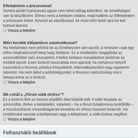
Elfelejtettem a jelszavamat!
Semmi pánik! A jelszavad ugyan nem lehet utólag kideríteni, de lehetőséged
van új készítésére. Ehhez menj a belépés oldalra, majd kattints az
Elfelejtettem
a jelszavam
linkre. Kövesd az utasításokat, és rövid időn belül újra be kell
tudnod lépned.
Vissza a tetejére
Miért kerülök kiléptetésre automatikusan?
Ha belépéskor nem jelölöd be az
Emlékezzen rám
opciót, a rendszer csak egy
előre meghatározott ideig hagy belépve. Ez a viselkedés meggátolja az
azonosítóddal való visszaélést. A tartós belépve maradáshoz jelöld be az
említett opciót. Ezen funkció használata nem ajánlott, ha nyilvános helyről
használod a fórumot, például könyvtárból, internetkávézóból vagy egyetemi
laborból. Ha nem látod a jelölőnégyzetet, a fórumon valószínűleg nincs
bekapcsolva ez a funkció.
Vissza a tetejére
Mit csinál a „Fórum sütik törlése”?
Ez a funkció törli az összes phpBB3 által küldött sütit. A sütik feladata az
azonosítás, illetve a beléptetés, valamint – ha a fórum tulajdonosa beállította –
a hozzászólások olvasottságának követése és ehhez hasonló funkciók. Ha
problémáid vannak a belépéssel vagy a kilépéssel, a sütik törlése segíthet.
Vissza a tetejére
Felhasználói beállítások