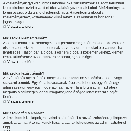
A közlemények gyakran fontos információkat tartalmaznak az adott fórummal
kapcsolatban, ezért olvasd el őket valahányszor csak tudod. A közlemények a
fórum összes oldalán, felül jelennek meg. Hasonlóan a globális
közleményekhez, közlemények küldéséhez is az adminisztrátor adhat
jogosultságot.
Vissza a tetejére
Mik azok a kiemelt témák?
A kiemelt témák a közlemények alatt jelennek meg a fórumokban, de csak az
első oldalon. Gyakran elég fontosak, úgyhogy érdemes őket elolvasnod, ha
lehetséges. Hasonlóan a globális és nem globális közleményekhez, kiemelt
témák küldéséhez az adminisztrátor adhat jogosultságot.
Vissza a tetejére
Mik azok a lezárt témák?
A lezárt témák olyan témák, melyekbe nem lehet hozzászólást küldeni vagy
szavazni bennük. Egy téma lezárásának több oka lehet, és egy témát egy
adminisztrátor vagy egy moderátor zárhat le. Ha a fórum adminisztrátora
megadta a szükséges jogosultságokat, lehetőséged lehet lezárni a saját
témáidat.
Vissza a tetejére
Mik azok a téma ikonok?
A téma ikonok kis képek, melyeket a küldő társít a hozzászólásához jelképezve
annak tartalmát. A téma ikonok használatának lehetősége az adminisztrátortól
függ.