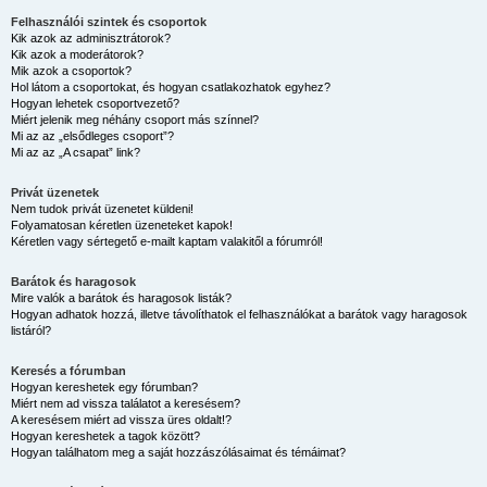
Felhasználói szintek és csoportok
Kik azok az adminisztrátorok?
Kik azok a moderátorok?
Mik azok a csoportok?
Hol látom a csoportokat, és hogyan csatlakozhatok egyhez?
Hogyan lehetek csoportvezető?
Miért jelenik meg néhány csoport más színnel?
Mi az az „elsődleges csoport”?
Mi az az „A csapat” link?
Privát üzenetek
Nem tudok privát üzenetet küldeni!
Folyamatosan kéretlen üzeneteket kapok!
Kéretlen vagy sértegető e-mailt kaptam valakitől a fórumról!
Barátok és haragosok
Mire valók a barátok és haragosok listák?
Hogyan adhatok hozzá, illetve távolíthatok el felhasználókat a barátok vagy haragosok
listáról?
Keresés a fórumban
Hogyan kereshetek egy fórumban?
Miért nem ad vissza találatot a keresésem?
A keresésem miért ad vissza üres oldalt!?
Hogyan kereshetek a tagok között?
Hogyan találhatom meg a saját hozzászólásaimat és témáimat?