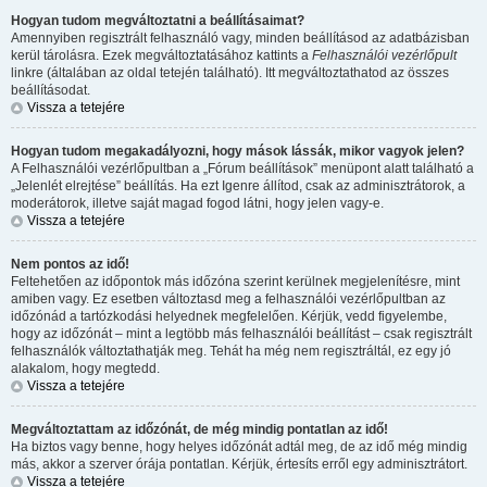
Hogyan tudom megváltoztatni a beállításaimat?
Amennyiben regisztrált felhasználó vagy, minden beállításod az adatbázisban
kerül tárolásra. Ezek megváltoztatásához kattints a
Felhasználói vezérlőpult
linkre (általában az oldal tetején található). Itt megváltoztathatod az összes
beállításodat.
Vissza a tetejére
Hogyan tudom megakadályozni, hogy mások lássák, mikor vagyok jelen?
A Felhasználói vezérlőpultban a „Fórum beállítások” menüpont alatt található a
„Jelenlét elrejtése” beállítás. Ha ezt
Igen
re állítod, csak az adminisztrátorok, a
moderátorok, illetve saját magad fogod látni, hogy jelen vagy-e.
Vissza a tetejére
Nem pontos az idő!
Feltehetően az időpontok más időzóna szerint kerülnek megjelenítésre, mint
amiben vagy. Ez esetben változtasd meg a felhasználói vezérlőpultban az
időzónád a tartózkodási helyednek megfelelően. Kérjük, vedd figyelembe,
hogy az időzónát – mint a legtöbb más felhasználói beállítást – csak regisztrált
felhasználók változtathatják meg. Tehát ha még nem regisztráltál, ez egy jó
alakalom, hogy megtedd.
Vissza a tetejére
Megváltoztattam az időzónát, de még mindig pontatlan az idő!
Ha biztos vagy benne, hogy helyes időzónát adtál meg, de az idő még mindig
más, akkor a szerver órája pontatlan. Kérjük, értesíts erről egy adminisztrátort.
Vissza a tetejére