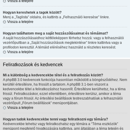
Vissza a tetejére
Hogyan kereshetek a tagok között?
Menj a „Taglista” oldalra, és kattints a „Felhasználó keresése” linkre.
Vissza a tetejére
Hogyan találhatom meg a saját hozzászólásaimat és témáimat?
A saját hozzászólásaidhoz kétféleképpen férhetsz hozzá: vagy a felhasználói
vezérlőpultban a „Saját hozzászólások megtekintése” linkre kattintva vagy a
profilodon keresztül. A témáid eléréséhez használd a részletes keresést.
Vissza a tetejére
Feliratkozások és kedvencek
Mi a különbség a kedvencekbe tétel és a feliratkozás között?
A phpBB 3.0 kedvencek funkciója hasonlóan működött a böngésződéhez. Nem
kerültél értesítésre, ha frissült a tartalom. A phpBB 3.1-ben viszont a
kedvencekbe tétel a feliratkozáshoz hasonlít. Értesítésre kerülhetsz, ha a téma
frissül. Feliratkozáskor, ezzel ellentétben, értesítésre kerülsz, amikor a téma
vagy a fórum frissül. Az értesítési beállítások testreszabhatóak a felhasználói
vezérlőpult „Fórum beállítások” menüpontjában.
Vissza a tetejére
Hogyan tudok kedvencekbe tenni vagy feliratkozni egy témára?
Kedvencekbe tehetsz vagy feliratkozhatsz egy témára a “Téma eszközök”
menüpont megfelelő hivatkozására kattintva, ami általában a téma tetején és