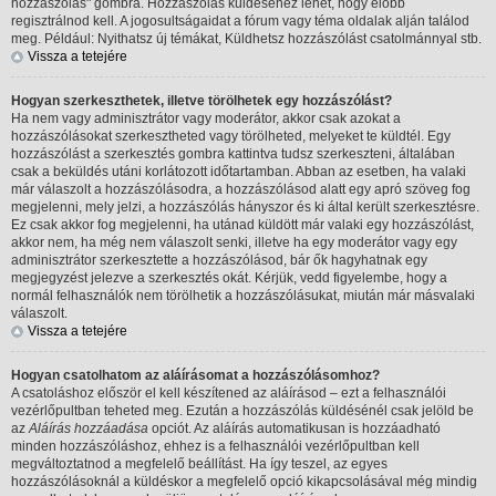
hozzászólás" gombra. Hozzászólás küldéséhez lehet, hogy előbb
regisztrálnod kell. A jogosultságaidat a fórum vagy téma oldalak alján találod
meg. Például: Nyithatsz új témákat, Küldhetsz hozzászólást csatolmánnyal stb.
Vissza a tetejére
Hogyan szerkeszthetek, illetve törölhetek egy hozzászólást?
Ha nem vagy adminisztrátor vagy moderátor, akkor csak azokat a
hozzászólásokat szerkesztheted vagy törölheted, melyeket te küldtél. Egy
hozzászólást a szerkesztés gombra kattintva tudsz szerkeszteni, általában
csak a beküldés utáni korlátozott időtartamban. Abban az esetben, ha valaki
már válaszolt a hozzászólásodra, a hozzászólásod alatt egy apró szöveg fog
megjelenni, mely jelzi, a hozzászólás hányszor és ki által került szerkesztésre.
Ez csak akkor fog megjelenni, ha utánad küldött már valaki egy hozzászólást,
akkor nem, ha még nem válaszolt senki, illetve ha egy moderátor vagy egy
adminisztrátor szerkesztette a hozzászólásod, bár ők hagyhatnak egy
megjegyzést jelezve a szerkesztés okát. Kérjük, vedd figyelembe, hogy a
normál felhasználók nem törölhetik a hozzászólásukat, miután már másvalaki
válaszolt.
Vissza a tetejére
Hogyan csatolhatom az aláírásomat a hozzászólásomhoz?
A csatoláshoz először el kell készítened az aláírásod – ezt a felhasználói
vezérlőpultban teheted meg. Ezután a hozzászólás küldésénél csak jelöld be
az
Aláírás hozzáadása
opciót. Az aláírás automatikusan is hozzáadható
minden hozzászóláshoz, ehhez is a felhasználói vezérlőpultban kell
megváltoztatnod a megfelelő beállítást. Ha így teszel, az egyes
hozzászólásoknál a küldéskor a megfelelő opció kikapcsolásával még mindig