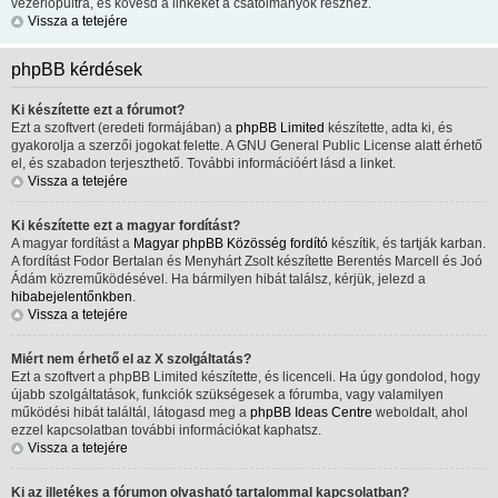
vezérlőpultra, és kövesd a linkeket a csatolmányok részhez.
Vissza a tetejére
phpBB kérdések
Ki készítette ezt a fórumot?
Ezt a szoftvert (eredeti formájában) a
phpBB Limited
készítette, adta ki, és
gyakorolja a szerzői jogokat felette. A GNU General Public License alatt érhető
el, és szabadon terjeszthető. További információért lásd a linket.
Vissza a tetejére
Ki készítette ezt a magyar fordítást?
A magyar fordítást a
Magyar phpBB Közösség
fordító
készítik, és tartják karban.
A fordítást Fodor Bertalan és Menyhárt Zsolt készítette Berentés Marcell és Joó
Ádám közreműködésével. Ha bármilyen hibát találsz, kérjük, jelezd a
hibabejelentőnkben
.
Vissza a tetejére
Miért nem érhető el az X szolgáltatás?
Ezt a szoftvert a phpBB Limited készítette, és licenceli. Ha úgy gondolod, hogy
újabb szolgáltatások, funkciók szükségesek a fórumba, vagy valamilyen
működési hibát találtál, látogasd meg a
phpBB Ideas Centre
weboldalt, ahol
ezzel kapcsolatban további információkat kaphatsz.
Vissza a tetejére
Ki az illetékes a fórumon olvasható tartalommal kapcsolatban?