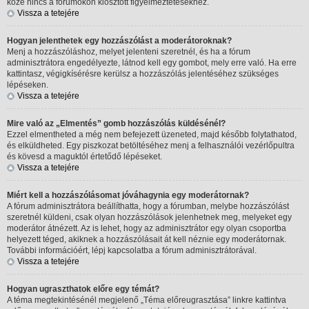
köze nincs a fórumokon kiosztott figyelmeztetésekhez.
Vissza a tetejére
Hogyan jelenthetek egy hozzászólást a moderátoroknak?
Menj a hozzászóláshoz, melyet jelenteni szeretnél, és ha a fórum
adminisztrátora engedélyezte, látnod kell egy gombot, mely erre való. Ha erre
kattintasz, végigkísérésre kerülsz a hozzászólás jelentéséhez szükséges
lépéseken.
Vissza a tetejére
Mire való az „Elmentés” gomb hozzászólás küldésénél?
Ezzel elmentheted a még nem befejezett üzeneted, majd később folytathatod,
és elküldheted. Egy piszkozat betöltéséhez menj a felhasználói vezérlőpultra
és kövesd a maguktól értetődő lépéseket.
Vissza a tetejére
Miért kell a hozzászólásomat jóváhagynia egy moderátornak?
A fórum adminisztrátora beállíthatta, hogy a fórumban, melybe hozzászólást
szeretnél küldeni, csak olyan hozzászólások jelenhetnek meg, melyeket egy
moderátor átnézett. Az is lehet, hogy az adminisztrátor egy olyan csoportba
helyezett téged, akiknek a hozzászólásait át kell néznie egy moderátornak.
További információért, lépj kapcsolatba a fórum adminisztrátorával.
Vissza a tetejére
Hogyan ugraszthatok előre egy témát?
A téma megtekintésénél megjelenő „Téma előreugrasztása” linkre kattintva