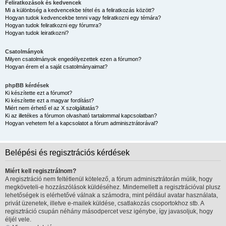
Feliratkozások és kedvencek
Mi a különbség a kedvencekbe tétel és a feliratkozás között?
Hogyan tudok kedvencekbe tenni vagy feliratkozni egy témára?
Hogyan tudok feliratkozni egy fórumra?
Hogyan tudok leiratkozni?
Csatolmányok
Milyen csatolmányok engedélyezettek ezen a fórumon?
Hogyan érem el a saját csatolmányaimat?
phpBB kérdések
Ki készítette ezt a fórumot?
Ki készítette ezt a magyar fordítást?
Miért nem érhető el az X szolgáltatás?
Ki az illetékes a fórumon olvasható tartalommal kapcsolatban?
Hogyan vehetem fel a kapcsolatot a fórum adminisztrátorával?
Belépési és regisztrációs kérdések
Miért kell regisztrálnom?
A regisztráció nem feltétlenül kötelező, a fórum adminisztrátorán múlik, hogy
megköveteli-e hozzászólások küldéséhez. Mindemellett a regisztrációval plusz
lehetőségek is elérhetővé válnak a számodra, mint például avatar használata,
privát üzenetek, illetve e-mailek küldése, csatlakozás csoportokhoz stb. A
regisztráció csupán néhány másodpercet vesz igénybe, így javasoljuk, hogy
éljél vele.