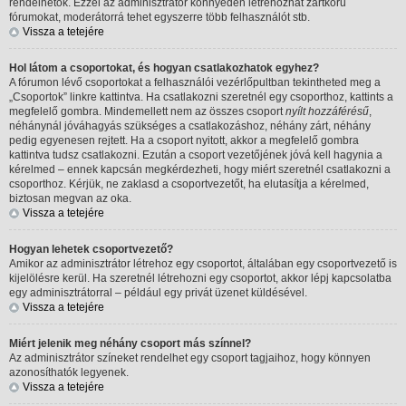
rendelhetők. Ezzel az adminisztrátor könnyedén létrehozhat zártkörű
fórumokat, moderátorrá tehet egyszerre több felhasználót stb.
Vissza a tetejére
Hol látom a csoportokat, és hogyan csatlakozhatok egyhez?
A fórumon lévő csoportokat a felhasználói vezérlőpultban tekintheted meg a
„Csoportok” linkre kattintva. Ha csatlakozni szeretnél egy csoporthoz, kattints a
megfelelő gombra. Mindemellett nem az összes csoport
nyílt hozzáférésű
,
néhánynál jóváhagyás szükséges a csatlakozáshoz, néhány zárt, néhány
pedig egyenesen rejtett. Ha a csoport nyitott, akkor a megfelelő gombra
kattintva tudsz csatlakozni. Ezután a csoport vezetőjének jóvá kell hagynia a
kérelmed – ennek kapcsán megkérdezheti, hogy miért szeretnél csatlakozni a
csoporthoz. Kérjük, ne zaklasd a csoportvezetőt, ha elutasítja a kérelmed,
biztosan megvan az oka.
Vissza a tetejére
Hogyan lehetek csoportvezető?
Amikor az adminisztrátor létrehoz egy csoportot, általában egy csoportvezető is
kijelölésre kerül. Ha szeretnél létrehozni egy csoportot, akkor lépj kapcsolatba
egy adminisztrátorral – például egy privát üzenet küldésével.
Vissza a tetejére
Miért jelenik meg néhány csoport más színnel?
Az adminisztrátor színeket rendelhet egy csoport tagjaihoz, hogy könnyen
azonosíthatók legyenek.
Vissza a tetejére