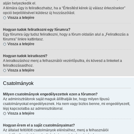
alján helyezkedik el.
A témára úgy is feliratkozhatsz, ha a “Értesítést kérek új válasz érkezésekor”
opció bejelölésével küldesz új hozzászólást.
Vissza a tetejére
Hogyan tudok feliratkozni egy fórumra?
Egy fórumra úgy tudsz feliratkozni, hogy a fórum oldalán alul a „Feliratkozás a
fórumra” linkre kattintasz.
Vissza a tetejére
Hogyan tudok leiratkozni?
A leiratkozáshoz menj a felhasználói vezérlőpultra, és kövesd a linkeket a
feliratkozásaidhoz.
Vissza a tetejére
Csatolmányok
Milyen csatolmányok engedélyezettek ezen a fórumon?
Az adminisztrátorok saját maguk állíthatják be, hogy milyen típusú
csatolmányokat engedélyeznek. Ha nem vagy biztos benne, mi engedélyezett,
lépj kapcsolatba az adminisztrátorral.
Vissza a tetejére
Hogyan érem el a saját csatolmányaimat?
Az általad feltöltött csatolmányok eléréséhez, menj a felhasználói