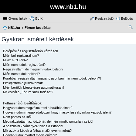
www.nb1.hu
Gyors linkek
GyIK
Regisztráció
Belépés
NB1.hu
Fórum kezdőlap
ere
Gyakran ismételt kérdések
sé
s
Belépési és regisztrációs kérdések
Miért kell regisztrálnom?
Mi az a COPPA?
Miért nem tudok regisztrálni?
Regisztráltam, de mégsem tudok belépni
Miért nem tudok belépni?
Korábban regisztráltam magam, azonban már nem tudok belépni?!
Elfelejtettem a jelszavamat!
Miért kerülök kiléptetésre automatikusan?
Mit csinál a „Fórum sütik törlése”?
Felhasználói beállítások
Hogyan tudom megváltoztatni a beállításaimat?
Hogyan tudom megakadályozni, hogy mások lássák, mikor vagyok jelen?
Nem pontos az idő!
Megváltoztattam az időzónát, de még mindig pontatlan az idő!
A használni kívánt nyelv nincs a listában!
Mik azok a képek a felhasználónevem mellett?
Hogyan tudok avatart megjeleníteni?