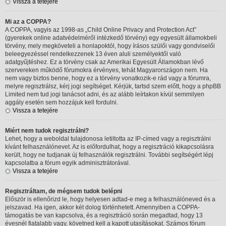
Vissza a tetejére
Mi az a COPPA?
A COPPA, vagyis az 1998-as „Child Online Privacy and Protection Act”
(gyerekek online adatvédelméről intézkedő törvény) egy egyesült államokbeli
törvény, mely megköveteli a honlapoktól, hogy írásos szülői vagy gondviselői
beleegyezéssel rendelkezzenek 13 éven aluli személyektől való
adatgyűjtéshez. Ez a törvény csak az Amerikai Egyesült Államokban lévő
szervereken működő fórumokra érvényes, tehát Magyarországon nem. Ha
nem vagy biztos benne, hogy ez a törvény vonatkozik-e rád vagy a fórumra,
melyre regisztrálsz, kérj jogi segítséget. Kérjük, tartsd szem előtt, hogy a phpBB
Limited nem tud jogi tanácsot adni, és az alább leírtakon kívül semmilyen
aggály esetén sem hozzájuk kell fordulni.
Vissza a tetejére
Miért nem tudok regisztrálni?
Lehet, hogy a weboldal tulajdonosa letiltotta az IP-címed vagy a regisztrálni
kívánt felhasználónevet. Az is előfordulhat, hogy a regisztráció kikapcsolásra
került, hogy ne tudjanak új felhasználók regisztrálni. További segítségért lépj
kapcsolatba a fórum egyik adminisztrátorával.
Vissza a tetejére
Regisztráltam, de mégsem tudok belépni
Először is ellenőrizd le, hogy helyesen adtad-e meg a felhasználóneved és a
jelszavad. Ha igen, akkor két dolog történhetett. Amennyiben a COPPA-
támogatás be van kapcsolva, és a regisztráció során megadtad, hogy 13
évesnél fiatalabb vagy, követned kell a kapott utasításokat. Számos fórum