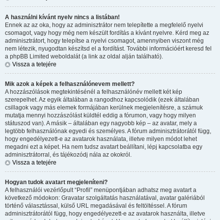
A használni kívánt nyelv nincs a listában!
Ennek az az oka, hogy az adminisztrátor nem telepítette a megfelelő nyelvi
csomagot, vagy hogy még nem készült fordítás a kívánt nyelvre. Kérd meg az
adminisztrátort, hogy telepítse a nyelvi csomagot, amennyiben viszont még
nem létezik, nyugodtan készítsd el a fordítást. További információért keresd fel
a phpBB Limited weboldalát (a link az oldal alján található).
Vissza a tetejére
Mik azok a képek a felhasználónevem mellett?
A hozzászólások megtekintésénél a felhasználónév mellett két kép
szerepelhet. Az egyik általában a rangodhoz kapcsolódik (ezek általában
csillagok vagy más elemek formájában kerülnek megjelenítésre, a számuk
mutatja mennyi hozzászólást küldtél eddig a fórumon, vagy hogy milyen
státuszod van). A másik – általában egy nagyobb kép – az avatar, mely a
legtöbb felhasználónak egyedi és személyes. A fórum adminisztrátorától függ,
hogy engedélyezett-e az avatarok használata, illetve milyen módot lehet
megadni ezt a képet. Ha nem tudsz avatart beállítani, lépj kapcsolatba egy
adminisztrátorral, és tájékozódj nála az okokról.
Vissza a tetejére
Hogyan tudok avatart megjeleníteni?
A felhasználói vezérlőpult “Profil” menüpontjában adhatsz meg avatart a
következő módokon: Gravatar szolgáltatás használatával, avatar galériából
történő választással, külső URL megadásával és feltöltéssel. A fórum
adminisztrátorától függ, hogy engedélyezett-e az avatarok használta, illetve