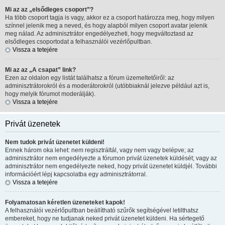
Mi az az „elsődleges csoport”?
Ha több csoport tagja is vagy, akkor ez a csoport határozza meg, hogy milyen
színnel jelenik meg a neved, és hogy alapból milyen csoport avatar jelenik
meg nálad. Az adminisztrátor engedélyezheti, hogy megváltoztasd az
elsődleges csoportodat a felhasználói vezérlőpultban.
Vissza a tetejére
Mi az az „A csapat” link?
Ezen az oldalon egy listát találhatsz a fórum üzemeltetőiről: az
adminisztrátorokról és a moderátorokról (utóbbiaknál jelezve például azt is,
hogy melyik fórumot moderálják).
Vissza a tetejére
Privát üzenetek
Nem tudok privát üzenetet küldeni!
Ennek három oka lehet: nem regisztráltál, vagy nem vagy belépve; az
adminisztrátor nem engedélyezte a fórumon privát üzenetek küldését; vagy az
adminisztrátor nem engedélyezte neked, hogy privát üzenetet küldjél. További
információért lépj kapcsolatba egy adminisztrátorral.
Vissza a tetejére
Folyamatosan kéretlen üzeneteket kapok!
A felhasználói vezérlőpultban beállítható szűrők segítségével letilthatsz
embereket, hogy ne tudjanak neked privát üzenetet küldeni. Ha sértegető