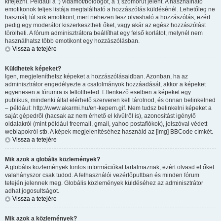
kifejezni. Például a :) vidámot/boldogot, a :( szomorút jelent. A használható
emotikonok teljes listája megtalálható a hozzászólás küldésénél. Lehetőleg ne
használj túl sok emotikont, mert nehezen lesz olvasható a hozzászólás, ezért
pedig egy moderátor kiszerkesztheti őket, vagy akár az egész hozzászólást
törölheti. A fórum adminisztrátora beállíthat egy felső korlátot, melynél nem
használhatsz több emotikont egy hozzászólásban.
Vissza a tetejére
Küldhetek képeket?
Igen, megjeleníthetsz képeket a hozzászólásaidban. Azonban, ha az
adminisztrátor engedélyezte a csatolmányok hozzáadását, akkor a képeket
egyenesen a fórumra is feltöltheted. Ellenkező esetben a képeket egy
publikus, mindenki által elérhető szerveren kell tárolnod, és onnan belinkelned
– például: http://www.akarmi.hu/en-kepem.gif. Nem tudsz belinkelni képeket a
saját gépedről (hacsak az nem érhető el kívülről is), azonosítást igénylő
oldalakról (mint például freemail, gmail, yahoo postafiókok), jelszóval védett
weblapokról stb. A képek megjelenítéséhez használd az [img] BBCode címkét.
Vissza a tetejére
Mik azok a globális közlemények?
A globális közlemények fontos információkat tartalmaznak, ezért olvasd el őket
valahányszor csak tudod. A felhasználói vezérlőpultban és minden fórum
tetején jelennek meg. Globális közlemények küldéséhez az adminisztrátor
adhat jogosultságot.
Vissza a tetejére
Mik azok a közlemények?