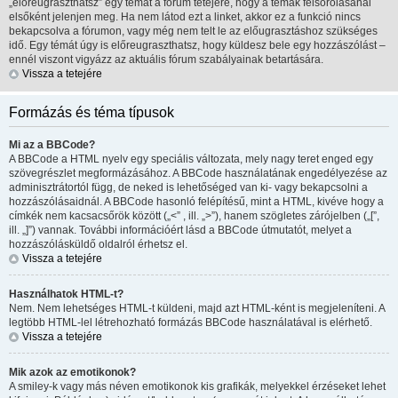
„előreugraszthatsz” egy témát a fórum tetejére, hogy a témák felsorolásánál
elsőként jelenjen meg. Ha nem látod ezt a linket, akkor ez a funkció nincs
bekapcsolva a fórumon, vagy még nem telt le az előugrasztáshoz szükséges
idő. Egy témát úgy is előreugraszthatsz, hogy küldesz bele egy hozzászólást –
ennél viszont vigyázz az aktuális fórum szabályainak betartására.
Vissza a tetejére
Formázás és téma típusok
Mi az a BBCode?
A BBCode a HTML nyelv egy speciális változata, mely nagy teret enged egy
szövegrészlet megformázásához. A BBCode használatának engedélyezése az
adminisztrátortól függ, de neked is lehetőséged van ki- vagy bekapcsolni a
hozzászólásaidnál. A BBCode hasonló felépítésű, mint a HTML, kivéve hogy a
címkék nem kacsacsőrök között („<” , ill. „>”), hanem szögletes zárójelben („[”,
ill. „]”) vannak. További információért lásd a BBCode útmutatót, melyet a
hozzászólásküldő oldalról érhetsz el.
Vissza a tetejére
Használhatok HTML-t?
Nem. Nem lehetséges HTML-t küldeni, majd azt HTML-ként is megjeleníteni. A
legtöbb HTML-lel létrehozható formázás BBCode használatával is elérhető.
Vissza a tetejére
Mik azok az emotikonok?
A smiley-k vagy más néven emotikonok kis grafikák, melyekkel érzéseket lehet