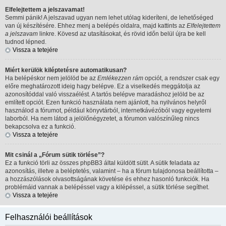
Elfelejtettem a jelszavamat!
Semmi pánik! A jelszavad ugyan nem lehet utólag kideríteni, de lehetőséged
van új készítésére. Ehhez menj a belépés oldalra, majd kattints az
Elfelejtettem
a jelszavam
linkre. Kövesd az utasításokat, és rövid időn belül újra be kell
tudnod lépned.
Vissza a tetejére
Miért kerülök kiléptetésre automatikusan?
Ha belépéskor nem jelölöd be az
Emlékezzen rám
opciót, a rendszer csak egy
előre meghatározott ideig hagy belépve. Ez a viselkedés meggátolja az
azonosítóddal való visszaélést. A tartós belépve maradáshoz jelöld be az
említett opciót. Ezen funkció használata nem ajánlott, ha nyilvános helyről
használod a fórumot, például könyvtárból, internetkávézóból vagy egyetemi
laborból. Ha nem látod a jelölőnégyzetet, a fórumon valószínűleg nincs
bekapcsolva ez a funkció.
Vissza a tetejére
Mit csinál a „Fórum sütik törlése”?
Ez a funkció törli az összes phpBB3 által küldött sütit. A sütik feladata az
azonosítás, illetve a beléptetés, valamint – ha a fórum tulajdonosa beállította –
a hozzászólások olvasottságának követése és ehhez hasonló funkciók. Ha
problémáid vannak a belépéssel vagy a kilépéssel, a sütik törlése segíthet.
Vissza a tetejére
Felhasználói beállítások