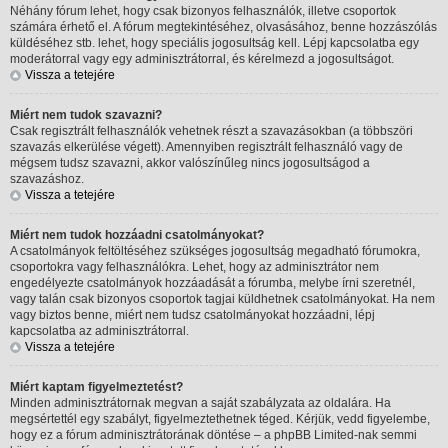
Néhány fórum lehet, hogy csak bizonyos felhasználók, illetve csoportok
számára érhető el. A fórum megtekintéséhez, olvasásához, benne hozzászólás
küldéséhez stb. lehet, hogy speciális jogosultság kell. Lépj kapcsolatba egy
moderátorral vagy egy adminisztrátorral, és kérelmezd a jogosultságot.
Vissza a tetejére
Miért nem tudok szavazni?
Csak regisztrált felhasználók vehetnek részt a szavazásokban (a többszöri
szavazás elkerülése végett). Amennyiben regisztrált felhasználó vagy de
mégsem tudsz szavazni, akkor valószínűleg nincs jogosultságod a
szavazáshoz.
Vissza a tetejére
Miért nem tudok hozzáadni csatolmányokat?
A csatolmányok feltöltéséhez szükséges jogosultság megadható fórumokra,
csoportokra vagy felhasználókra. Lehet, hogy az adminisztrátor nem
engedélyezte csatolmányok hozzáadását a fórumba, melybe írni szeretnél,
vagy talán csak bizonyos csoportok tagjai küldhetnek csatolmányokat. Ha nem
vagy biztos benne, miért nem tudsz csatolmányokat hozzáadni, lépj
kapcsolatba az adminisztrátorral.
Vissza a tetejére
Miért kaptam figyelmeztetést?
Minden adminisztrátornak megvan a saját szabályzata az oldalára. Ha
megsértettél egy szabályt, figyelmeztethetnek téged. Kérjük, vedd figyelembe,
hogy ez a fórum adminisztrátorának döntése – a phpBB Limited-nak semmi