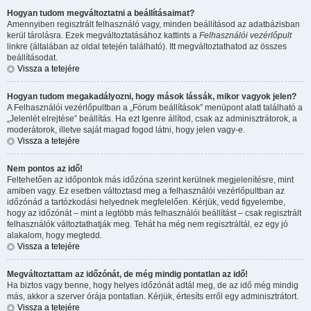
Hogyan tudom megváltoztatni a beállításaimat?
Amennyiben regisztrált felhasználó vagy, minden beállításod az adatbázisban
kerül tárolásra. Ezek megváltoztatásához kattints a
Felhasználói vezérlőpult
linkre (általában az oldal tetején található). Itt megváltoztathatod az összes
beállításodat.
Vissza a tetejére
Hogyan tudom megakadályozni, hogy mások lássák, mikor vagyok jelen?
A Felhasználói vezérlőpultban a „Fórum beállítások” menüpont alatt található a
„Jelenlét elrejtése” beállítás. Ha ezt
Igen
re állítod, csak az adminisztrátorok, a
moderátorok, illetve saját magad fogod látni, hogy jelen vagy-e.
Vissza a tetejére
Nem pontos az idő!
Feltehetően az időpontok más időzóna szerint kerülnek megjelenítésre, mint
amiben vagy. Ez esetben változtasd meg a felhasználói vezérlőpultban az
időzónád a tartózkodási helyednek megfelelően. Kérjük, vedd figyelembe,
hogy az időzónát – mint a legtöbb más felhasználói beállítást – csak regisztrált
felhasználók változtathatják meg. Tehát ha még nem regisztráltál, ez egy jó
alakalom, hogy megtedd.
Vissza a tetejére
Megváltoztattam az időzónát, de még mindig pontatlan az idő!
Ha biztos vagy benne, hogy helyes időzónát adtál meg, de az idő még mindig
más, akkor a szerver órája pontatlan. Kérjük, értesíts erről egy adminisztrátort.
Vissza a tetejére