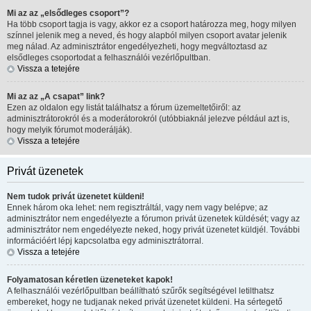
Mi az az „elsődleges csoport”?
Ha több csoport tagja is vagy, akkor ez a csoport határozza meg, hogy milyen
színnel jelenik meg a neved, és hogy alapból milyen csoport avatar jelenik
meg nálad. Az adminisztrátor engedélyezheti, hogy megváltoztasd az
elsődleges csoportodat a felhasználói vezérlőpultban.
Vissza a tetejére
Mi az az „A csapat” link?
Ezen az oldalon egy listát találhatsz a fórum üzemeltetőiről: az
adminisztrátorokról és a moderátorokról (utóbbiaknál jelezve például azt is,
hogy melyik fórumot moderálják).
Vissza a tetejére
Privát üzenetek
Nem tudok privát üzenetet küldeni!
Ennek három oka lehet: nem regisztráltál, vagy nem vagy belépve; az
adminisztrátor nem engedélyezte a fórumon privát üzenetek küldését; vagy az
adminisztrátor nem engedélyezte neked, hogy privát üzenetet küldjél. További
információért lépj kapcsolatba egy adminisztrátorral.
Vissza a tetejére
Folyamatosan kéretlen üzeneteket kapok!
A felhasználói vezérlőpultban beállítható szűrők segítségével letilthatsz
embereket, hogy ne tudjanak neked privát üzenetet küldeni. Ha sértegető