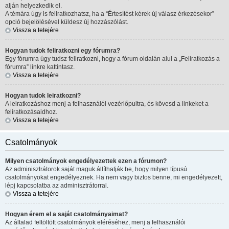
alján helyezkedik el.
A témára úgy is feliratkozhatsz, ha a “Értesítést kérek új válasz érkezésekor”
opció bejelölésével küldesz új hozzászólást.
Vissza a tetejére
Hogyan tudok feliratkozni egy fórumra?
Egy fórumra úgy tudsz feliratkozni, hogy a fórum oldalán alul a „Feliratkozás a
fórumra” linkre kattintasz.
Vissza a tetejére
Hogyan tudok leiratkozni?
A leiratkozáshoz menj a felhasználói vezérlőpultra, és kövesd a linkeket a
feliratkozásaidhoz.
Vissza a tetejére
Csatolmányok
Milyen csatolmányok engedélyezettek ezen a fórumon?
Az adminisztrátorok saját maguk állíthatják be, hogy milyen típusú
csatolmányokat engedélyeznek. Ha nem vagy biztos benne, mi engedélyezett,
lépj kapcsolatba az adminisztrátorral.
Vissza a tetejére
Hogyan érem el a saját csatolmányaimat?
Az általad feltöltött csatolmányok eléréséhez, menj a felhasználói