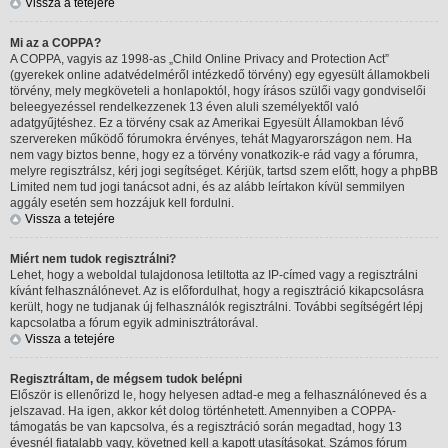
Vissza a tetejére
Mi az a COPPA?
A COPPA, vagyis az 1998-as „Child Online Privacy and Protection Act”
(gyerekek online adatvédelméről intézkedő törvény) egy egyesült államokbeli
törvény, mely megköveteli a honlapoktól, hogy írásos szülői vagy gondviselői
beleegyezéssel rendelkezzenek 13 éven aluli személyektől való
adatgyűjtéshez. Ez a törvény csak az Amerikai Egyesült Államokban lévő
szervereken működő fórumokra érvényes, tehát Magyarországon nem. Ha
nem vagy biztos benne, hogy ez a törvény vonatkozik-e rád vagy a fórumra,
melyre regisztrálsz, kérj jogi segítséget. Kérjük, tartsd szem előtt, hogy a phpBB
Limited nem tud jogi tanácsot adni, és az alább leírtakon kívül semmilyen
aggály esetén sem hozzájuk kell fordulni.
Vissza a tetejére
Miért nem tudok regisztrálni?
Lehet, hogy a weboldal tulajdonosa letiltotta az IP-címed vagy a regisztrálni
kívánt felhasználónevet. Az is előfordulhat, hogy a regisztráció kikapcsolásra
került, hogy ne tudjanak új felhasználók regisztrálni. További segítségért lépj
kapcsolatba a fórum egyik adminisztrátorával.
Vissza a tetejére
Regisztráltam, de mégsem tudok belépni
Először is ellenőrizd le, hogy helyesen adtad-e meg a felhasználóneved és a
jelszavad. Ha igen, akkor két dolog történhetett. Amennyiben a COPPA-
támogatás be van kapcsolva, és a regisztráció során megadtad, hogy 13
évesnél fiatalabb vagy, követned kell a kapott utasításokat. Számos fórum