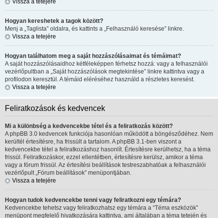
Vissza a tetejére
Hogyan kereshetek a tagok között?
Menj a „Taglista” oldalra, és kattints a „Felhasználó keresése” linkre.
Vissza a tetejére
Hogyan találhatom meg a saját hozzászólásaimat és témáimat?
A saját hozzászólásaidhoz kétféleképpen férhetsz hozzá: vagy a felhasználói
vezérlőpultban a „Saját hozzászólások megtekintése” linkre kattintva vagy a
profilodon keresztül. A témáid eléréséhez használd a részletes keresést.
Vissza a tetejére
Feliratkozások és kedvencek
Mi a különbség a kedvencekbe tétel és a feliratkozás között?
A phpBB 3.0 kedvencek funkciója hasonlóan működött a böngésződéhez. Nem
kerültél értesítésre, ha frissült a tartalom. A phpBB 3.1-ben viszont a
kedvencekbe tétel a feliratkozáshoz hasonlít. Értesítésre kerülhetsz, ha a téma
frissül. Feliratkozáskor, ezzel ellentétben, értesítésre kerülsz, amikor a téma
vagy a fórum frissül. Az értesítési beállítások testreszabhatóak a felhasználói
vezérlőpult „Fórum beállítások” menüpontjában.
Vissza a tetejére
Hogyan tudok kedvencekbe tenni vagy feliratkozni egy témára?
Kedvencekbe tehetsz vagy feliratkozhatsz egy témára a “Téma eszközök”
menüpont megfelelő hivatkozására kattintva, ami általában a téma tetején és