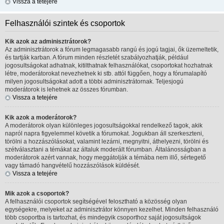
Vissza a tetejére
Felhasználói szintek és csoportok
Kik azok az adminisztrátorok?
Az adminisztrátorok a fórum legmagasabb rangú és jogú tagjai, ők üzemeltetik,
és tartják karban. A fórum minden részletét szabályozhatják, például
jogosultságokat adhatnak, kitilthatnak felhasználókat, csoportokat hozhatnak
létre, moderátorokat nevezhetnek ki stb. attól függően, hogy a fórumalapító
milyen jogosultságokat adott a többi adminisztrátornak. Teljesjogú
moderátorok is lehetnek az összes fórumban.
Vissza a tetejére
Kik azok a moderátorok?
A moderátorok olyan különleges jogosultságokkal rendelkező tagok, akik
napról napra figyelemmel követik a fórumokat. Jogukban áll szerkeszteni,
törölni a hozzászólásokat, valamint lezárni, megnyitni, áthelyezni, törölni és
szétválasztani a témákat az általuk moderált fórumban. Általánosságban a
moderátorok azért vannak, hogy meggátolják a témába nem illő, sértegető
vagy támadó hangvételű hozzászólások küldését.
Vissza a tetejére
Mik azok a csoportok?
A felhasználói csoportok segítségével felosztható a közösség olyan
egységekre, melyeket az adminisztrátor könnyen kezelhet. Minden felhasználó
több csoportba is tartozhat, és mindegyik csoporthoz saját jogosultságok