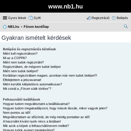
www.nb1.hu
Gyors linkek
GyIK
Regisztráció
Belépés
NB1.hu
Fórum kezdőlap
ere
Gyakran ismételt kérdések
sé
s
Belépési és regisztrációs kérdések
Miért kell regisztrálnom?
Mi az a COPPA?
Miért nem tudok regisztrálni?
Regisztráltam, de mégsem tudok belépni
Miért nem tudok belépni?
Korábban regisztráltam magam, azonban már nem tudok belépni?!
Elfelejtettem a jelszavamat!
Miért kerülök kiléptetésre automatikusan?
Mit csinál a „Fórum sütik törlése”?
Felhasználói beállítások
Hogyan tudom megváltoztatni a beállításaimat?
Hogyan tudom megakadályozni, hogy mások lássák, mikor vagyok jelen?
Nem pontos az idő!
Megváltoztattam az időzónát, de még mindig pontatlan az idő!
A használni kívánt nyelv nincs a listában!
Mik azok a képek a felhasználónevem mellett?
Hogyan tudok avatart megjeleníteni?