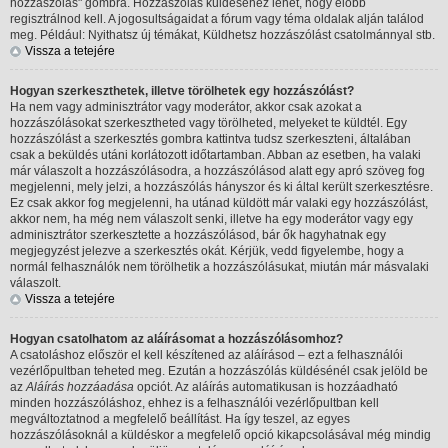
hozzászólás" gombra. Hozzászólás küldéséhez lehet, hogy előbb
regisztrálnod kell. A jogosultságaidat a fórum vagy téma oldalak alján találod
meg. Például: Nyithatsz új témákat, Küldhetsz hozzászólást csatolmánnyal stb.
Vissza a tetejére
Hogyan szerkeszthetek, illetve törölhetek egy hozzászólást?
Ha nem vagy adminisztrátor vagy moderátor, akkor csak azokat a
hozzászólásokat szerkesztheted vagy törölheted, melyeket te küldtél. Egy
hozzászólást a szerkesztés gombra kattintva tudsz szerkeszteni, általában
csak a beküldés utáni korlátozott időtartamban. Abban az esetben, ha valaki
már válaszolt a hozzászólásodra, a hozzászólásod alatt egy apró szöveg fog
megjelenni, mely jelzi, a hozzászólás hányszor és ki által került szerkesztésre.
Ez csak akkor fog megjelenni, ha utánad küldött már valaki egy hozzászólást,
akkor nem, ha még nem válaszolt senki, illetve ha egy moderátor vagy egy
adminisztrátor szerkesztette a hozzászólásod, bár ők hagyhatnak egy
megjegyzést jelezve a szerkesztés okát. Kérjük, vedd figyelembe, hogy a
normál felhasználók nem törölhetik a hozzászólásukat, miután már másvalaki
válaszolt.
Vissza a tetejére
Hogyan csatolhatom az aláírásomat a hozzászólásomhoz?
A csatoláshoz először el kell készítened az aláírásod – ezt a felhasználói
vezérlőpultban teheted meg. Ezután a hozzászólás küldésénél csak jelöld be
az
Aláírás hozzáadása
opciót. Az aláírás automatikusan is hozzáadható
minden hozzászóláshoz, ehhez is a felhasználói vezérlőpultban kell
megváltoztatnod a megfelelő beállítást. Ha így teszel, az egyes
hozzászólásoknál a küldéskor a megfelelő opció kikapcsolásával még mindig