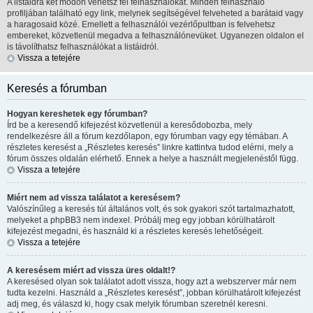
A listáidra két módon vehetsz fel felhasználókat. Minden felhasználó
profiljában található egy link, melynek segítségével felveheted a barátaid vagy
a haragosaid közé. Emellett a felhasználói vezérlőpultban is felvehetsz
embereket, közvetlenül megadva a felhasználónevüket. Ugyanezen oldalon el
is távolíthatsz felhasználókat a listáidról.
Vissza a tetejére
Keresés a fórumban
Hogyan kereshetek egy fórumban?
Írd be a keresendő kifejezést közvetlenül a keresődobozba, mely
rendelkezésre áll a fórum kezdőlapon, egy fórumban vagy egy témában. A
részletes keresést a „Részletes keresés” linkre kattintva tudod elérni, mely a
fórum összes oldalán elérhető. Ennek a helye a használt megjelenéstől függ.
Vissza a tetejére
Miért nem ad vissza találatot a keresésem?
Valószínűleg a keresés túl általános volt, és sok gyakori szót tartalmazhatott,
melyeket a phpBB3 nem indexel. Próbálj meg egy jobban körülhatárolt
kifejezést megadni, és használd ki a részletes keresés lehetőségeit.
Vissza a tetejére
A keresésem miért ad vissza üres oldalt!?
A keresésed olyan sok találatot adott vissza, hogy azt a webszerver már nem
tudta kezelni. Használd a „Részletes keresést”, jobban körülhatárolt kifejezést
adj meg, és válaszd ki, hogy csak melyik fórumban szeretnél keresni.