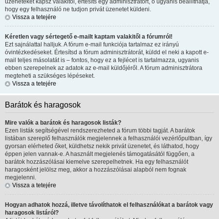
üzeneteket kapsz valakitől, értesíts egy adminisztrátort, ő ugyanis beállíthatja,
hogy egy felhasználó ne tudjon privát üzenetet küldeni.
Vissza a tetejére
Kéretlen vagy sértegető e-mailt kaptam valakitől a fórumról!
Ezt sajnálattal halljuk. A fórum e-mail funkciója tartalmaz ez irányú
óvintézkedéseket. Értesítsd a fórum adminisztrátorát, küldd el neki a kapott e-
mail teljes másolatát is – fontos, hogy ez a fejlécet is tartalmazza, ugyanis
ebben szerepelnek az adatok az e-mail küldőjéről. A fórum adminisztrátora
megteheti a szükséges lépéseket.
Vissza a tetejére
Barátok és haragosok
Mire valók a barátok és haragosok listák?
Ezen listák segítségével rendszerezheted a fórum többi tagját. A barátok
listában szereplő felhasználók megjelennek a felhasználói vezérlőpultban, így
gyorsan elérheted őket, küldhetsz nekik privát üzenetet, és láthatod, hogy
éppen jelen vannak-e. A használt megjelenés támogatásától függően, a
barátok hozzászólásai kiemelve szerepelhetnek. Ha egy felhasználót
haragosként jelölsz meg, akkor a hozzászólásai alapból nem fognak
megjelenni.
Vissza a tetejére
Hogyan adhatok hozzá, illetve távolíthatok el felhasználókat a barátok vagy
haragosok listáról?