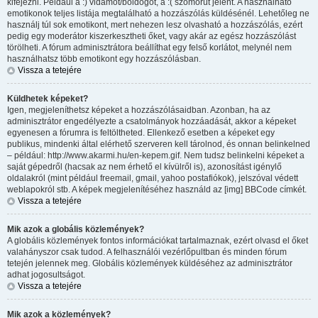
kifejezni. Például a :) vidámot/boldogot, a :( szomorút jelent. A használható
emotikonok teljes listája megtalálható a hozzászólás küldésénél. Lehetőleg ne
használj túl sok emotikont, mert nehezen lesz olvasható a hozzászólás, ezért
pedig egy moderátor kiszerkesztheti őket, vagy akár az egész hozzászólást
törölheti. A fórum adminisztrátora beállíthat egy felső korlátot, melynél nem
használhatsz több emotikont egy hozzászólásban.
Vissza a tetejére
Küldhetek képeket?
Igen, megjeleníthetsz képeket a hozzászólásaidban. Azonban, ha az
adminisztrátor engedélyezte a csatolmányok hozzáadását, akkor a képeket
egyenesen a fórumra is feltöltheted. Ellenkező esetben a képeket egy
publikus, mindenki által elérhető szerveren kell tárolnod, és onnan belinkelned
– például: http://www.akarmi.hu/en-kepem.gif. Nem tudsz belinkelni képeket a
saját gépedről (hacsak az nem érhető el kívülről is), azonosítást igénylő
oldalakról (mint például freemail, gmail, yahoo postafiókok), jelszóval védett
weblapokról stb. A képek megjelenítéséhez használd az [img] BBCode címkét.
Vissza a tetejére
Mik azok a globális közlemények?
A globális közlemények fontos információkat tartalmaznak, ezért olvasd el őket
valahányszor csak tudod. A felhasználói vezérlőpultban és minden fórum
tetején jelennek meg. Globális közlemények küldéséhez az adminisztrátor
adhat jogosultságot.
Vissza a tetejére
Mik azok a közlemények?