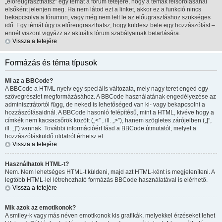
„előreugraszthatsz” egy témát a fórum tetejére, hogy a témák felsorolásánál
elsőként jelenjen meg. Ha nem látod ezt a linket, akkor ez a funkció nincs
bekapcsolva a fórumon, vagy még nem telt le az előugrasztáshoz szükséges
idő. Egy témát úgy is előreugraszthatsz, hogy küldesz bele egy hozzászólást –
ennél viszont vigyázz az aktuális fórum szabályainak betartására.
Vissza a tetejére
Formázás és téma típusok
Mi az a BBCode?
A BBCode a HTML nyelv egy speciális változata, mely nagy teret enged egy
szövegrészlet megformázásához. A BBCode használatának engedélyezése az
adminisztrátortól függ, de neked is lehetőséged van ki- vagy bekapcsolni a
hozzászólásaidnál. A BBCode hasonló felépítésű, mint a HTML, kivéve hogy a
címkék nem kacsacsőrök között („<” , ill. „>”), hanem szögletes zárójelben („[”,
ill. „]”) vannak. További információért lásd a BBCode útmutatót, melyet a
hozzászólásküldő oldalról érhetsz el.
Vissza a tetejére
Használhatok HTML-t?
Nem. Nem lehetséges HTML-t küldeni, majd azt HTML-ként is megjeleníteni. A
legtöbb HTML-lel létrehozható formázás BBCode használatával is elérhető.
Vissza a tetejére
Mik azok az emotikonok?
A smiley-k vagy más néven emotikonok kis grafikák, melyekkel érzéseket lehet