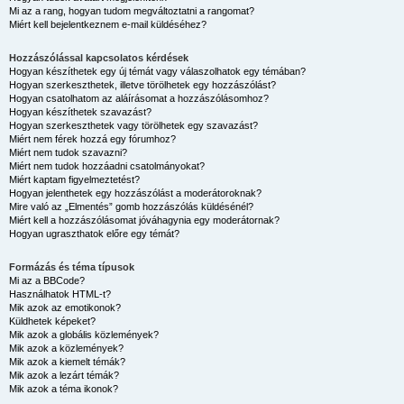
Mi az a rang, hogyan tudom megváltoztatni a rangomat?
Miért kell bejelentkeznem e-mail küldéséhez?
Hozzászólással kapcsolatos kérdések
Hogyan készíthetek egy új témát vagy válaszolhatok egy témában?
Hogyan szerkeszthetek, illetve törölhetek egy hozzászólást?
Hogyan csatolhatom az aláírásomat a hozzászólásomhoz?
Hogyan készíthetek szavazást?
Hogyan szerkeszthetek vagy törölhetek egy szavazást?
Miért nem férek hozzá egy fórumhoz?
Miért nem tudok szavazni?
Miért nem tudok hozzáadni csatolmányokat?
Miért kaptam figyelmeztetést?
Hogyan jelenthetek egy hozzászólást a moderátoroknak?
Mire való az „Elmentés” gomb hozzászólás küldésénél?
Miért kell a hozzászólásomat jóváhagynia egy moderátornak?
Hogyan ugraszthatok előre egy témát?
Formázás és téma típusok
Mi az a BBCode?
Használhatok HTML-t?
Mik azok az emotikonok?
Küldhetek képeket?
Mik azok a globális közlemények?
Mik azok a közlemények?
Mik azok a kiemelt témák?
Mik azok a lezárt témák?
Mik azok a téma ikonok?