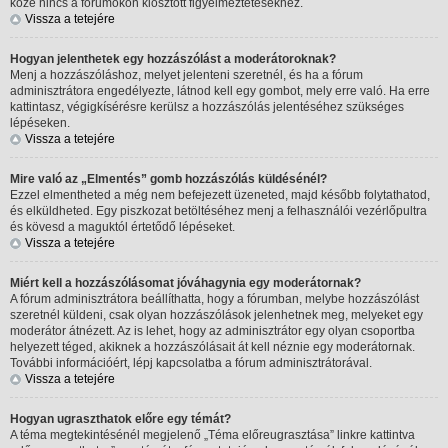
köze nincs a fórumokon kiosztott figyelmeztetésekhez.
Vissza a tetejére
Hogyan jelenthetek egy hozzászólást a moderátoroknak?
Menj a hozzászóláshoz, melyet jelenteni szeretnél, és ha a fórum
adminisztrátora engedélyezte, látnod kell egy gombot, mely erre való. Ha erre
kattintasz, végigkísérésre kerülsz a hozzászólás jelentéséhez szükséges
lépéseken.
Vissza a tetejére
Mire való az „Elmentés” gomb hozzászólás küldésénél?
Ezzel elmentheted a még nem befejezett üzeneted, majd később folytathatod,
és elküldheted. Egy piszkozat betöltéséhez menj a felhasználói vezérlőpultra
és kövesd a maguktól értetődő lépéseket.
Vissza a tetejére
Miért kell a hozzászólásomat jóváhagynia egy moderátornak?
A fórum adminisztrátora beállíthatta, hogy a fórumban, melybe hozzászólást
szeretnél küldeni, csak olyan hozzászólások jelenhetnek meg, melyeket egy
moderátor átnézett. Az is lehet, hogy az adminisztrátor egy olyan csoportba
helyezett téged, akiknek a hozzászólásait át kell néznie egy moderátornak.
További információért, lépj kapcsolatba a fórum adminisztrátorával.
Vissza a tetejére
Hogyan ugraszthatok előre egy témát?
A téma megtekintésénél megjelenő „Téma előreugrasztása” linkre kattintva