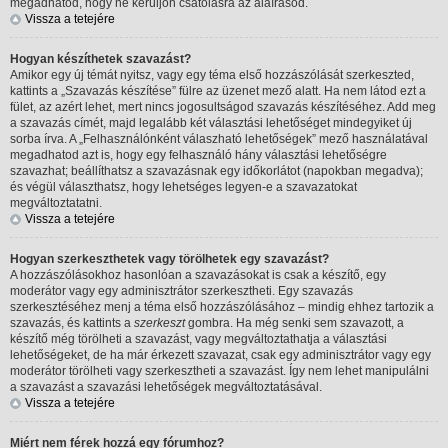
megadhatod, hogy ne kerüljön csatolásra az aláírásod.
Vissza a tetejére
Hogyan készíthetek szavazást?
Amikor egy új témát nyitsz, vagy egy téma első hozzászólását szerkeszted,
kattints a „Szavazás készítése” fülre az üzenet mező alatt. Ha nem látod ezt a
fület, az azért lehet, mert nincs jogosultságod szavazás készítéséhez. Add meg
a szavazás címét, majd legalább két választási lehetőséget mindegyiket új
sorba írva. A „Felhasználónként válaszható lehetőségek” mező használatával
megadhatod azt is, hogy egy felhasználó hány választási lehetőségre
szavazhat; beállíthatsz a szavazásnak egy időkorlátot (napokban megadva);
és végül választhatsz, hogy lehetséges legyen-e a szavazatokat
megváltoztatatni.
Vissza a tetejére
Hogyan szerkeszthetek vagy törölhetek egy szavazást?
A hozzászólásokhoz hasonlóan a szavazásokat is csak a készítő, egy
moderátor vagy egy adminisztrátor szerkesztheti. Egy szavazás
szerkesztéséhez menj a téma első hozzászólásához – mindig ehhez tartozik a
szavazás, és kattints a
szerkeszt
gombra. Ha még senki sem szavazott, a
készítő még törölheti a szavazást, vagy megváltoztathatja a választási
lehetőségeket, de ha már érkezett szavazat, csak egy adminisztrátor vagy egy
moderátor törölheti vagy szerkesztheti a szavazást. Így nem lehet manipulálni
a szavazást a szavazási lehetőségek megváltoztatásával.
Vissza a tetejére
Miért nem férek hozzá egy fórumhoz?