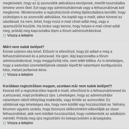
megköveteli, hogy az új azonosítók aktiválásra kerüljenek, mielőtt használatba
lehetne venni őket. Ezt vagy egy adminisztrátornak vagy a felhasználónak kell
megtennie. Mindenesetre a regisztrációnál elvileg tájékoztatásra kerültél, hogy
szükséges-e az azonosító aktiválása. Ha kaptál egy e-mailt, akkor kövesd az
utasításait, ha nem, lehet, hogy rossz e-mail címet adtál meg, vagy a
spamszűrőd kiszűrte. Ha biztos vagy benne, hogy helyes e-mail címet adtál
meg, próbálj meg kapcsolatba lépni a fórum adminisztrátorával.
Vissza a tetejére
Miért nem tudok belépni?
Ennek számos oka lehet. Először is ellenőrizd, hogy jól adtad-e meg a
felhasználóneved és a jelszavad. Ha igen, lépj kapcsolatba a fórum
adminisztrátorával, hogy meggyőződj róla, nem lettél kitiltva. Az is lehetséges,
hogy a weboldal üzemeltetőjének oldalán lépett fel valamilyen konfigurációs
hiba, melyet javítaniuk kéne.
Vissza a tetejére
Korábban regisztráltam magam, azonban már nem tudok belépni?!
Keresd elő a regisztrációkor kapott e-mailt, ellenőrizd le a felhasználóneved és
a jelszavad, majd próbálkozz újra. Lehetséges, hogy az adminisztrátor
valamilyen okból kifolyólag inaktiválta, vagy törölte az azonosítód. Ez
utóbbinak egy lehetséges oka, hogy nem küldtél egy hozzászólást se. Néhány
fórumon ugyanis szokás, hogy bizonyos időközönként eltávolítják az olyan
felhasználókat, akik nem küldtek hozzászólást, hogy csökkentsék az adatbázis
méretét. Próbálj meg újra regisztrálni és bekapcsolódni a társalgásba.
Vissza a tetejére