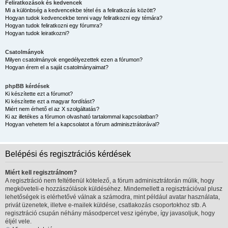
Feliratkozások és kedvencek
Mi a különbség a kedvencekbe tétel és a feliratkozás között?
Hogyan tudok kedvencekbe tenni vagy feliratkozni egy témára?
Hogyan tudok feliratkozni egy fórumra?
Hogyan tudok leiratkozni?
Csatolmányok
Milyen csatolmányok engedélyezettek ezen a fórumon?
Hogyan érem el a saját csatolmányaimat?
phpBB kérdések
Ki készítette ezt a fórumot?
Ki készítette ezt a magyar fordítást?
Miért nem érhető el az X szolgáltatás?
Ki az illetékes a fórumon olvasható tartalommal kapcsolatban?
Hogyan vehetem fel a kapcsolatot a fórum adminisztrátorával?
Belépési és regisztrációs kérdések
Miért kell regisztrálnom?
A regisztráció nem feltétlenül kötelező, a fórum adminisztrátorán múlik, hogy
megköveteli-e hozzászólások küldéséhez. Mindemellett a regisztrációval plusz
lehetőségek is elérhetővé válnak a számodra, mint például avatar használata,
privát üzenetek, illetve e-mailek küldése, csatlakozás csoportokhoz stb. A
regisztráció csupán néhány másodpercet vesz igénybe, így javasoljuk, hogy
éljél vele.