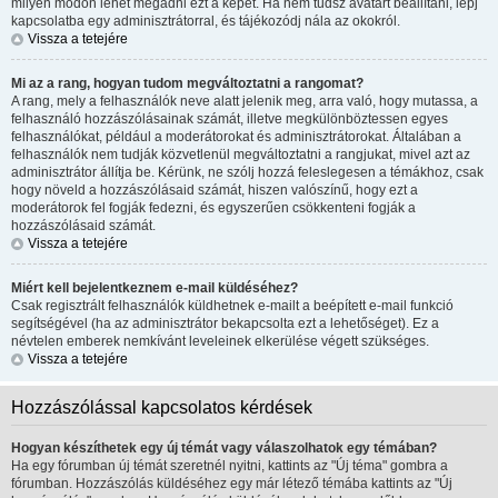
milyen módon lehet megadni ezt a képet. Ha nem tudsz avatart beállítani, lépj
kapcsolatba egy adminisztrátorral, és tájékozódj nála az okokról.
Vissza a tetejére
Mi az a rang, hogyan tudom megváltoztatni a rangomat?
A rang, mely a felhasználók neve alatt jelenik meg, arra való, hogy mutassa, a
felhasználó hozzászólásainak számát, illetve megkülönböztessen egyes
felhasználókat, például a moderátorokat és adminisztrátorokat. Általában a
felhasználók nem tudják közvetlenül megváltoztatni a rangjukat, mivel azt az
adminisztrátor állítja be. Kérünk, ne szólj hozzá feleslegesen a témákhoz, csak
hogy növeld a hozzászólásaid számát, hiszen valószínű, hogy ezt a
moderátorok fel fogják fedezni, és egyszerűen csökkenteni fogják a
hozzászólásaid számát.
Vissza a tetejére
Miért kell bejelentkeznem e-mail küldéséhez?
Csak regisztrált felhasználók küldhetnek e-mailt a beépített e-mail funkció
segítségével (ha az adminisztrátor bekapcsolta ezt a lehetőséget). Ez a
névtelen emberek nemkívánt leveleinek elkerülése végett szükséges.
Vissza a tetejére
Hozzászólással kapcsolatos kérdések
Hogyan készíthetek egy új témát vagy válaszolhatok egy témában?
Ha egy fórumban új témát szeretnél nyitni, kattints az "Új téma" gombra a
fórumban. Hozzászólás küldéséhez egy már létező témába kattints az "Új