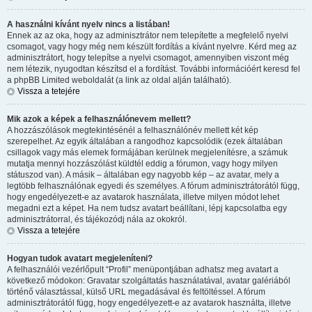
A használni kívánt nyelv nincs a listában!
Ennek az az oka, hogy az adminisztrátor nem telepítette a megfelelő nyelvi
csomagot, vagy hogy még nem készült fordítás a kívánt nyelvre. Kérd meg az
adminisztrátort, hogy telepítse a nyelvi csomagot, amennyiben viszont még
nem létezik, nyugodtan készítsd el a fordítást. További információért keresd fel
a phpBB Limited weboldalát (a link az oldal alján található).
Vissza a tetejére
Mik azok a képek a felhasználónevem mellett?
A hozzászólások megtekintésénél a felhasználónév mellett két kép
szerepelhet. Az egyik általában a rangodhoz kapcsolódik (ezek általában
csillagok vagy más elemek formájában kerülnek megjelenítésre, a számuk
mutatja mennyi hozzászólást küldtél eddig a fórumon, vagy hogy milyen
státuszod van). A másik – általában egy nagyobb kép – az avatar, mely a
legtöbb felhasználónak egyedi és személyes. A fórum adminisztrátorától függ,
hogy engedélyezett-e az avatarok használata, illetve milyen módot lehet
megadni ezt a képet. Ha nem tudsz avatart beállítani, lépj kapcsolatba egy
adminisztrátorral, és tájékozódj nála az okokról.
Vissza a tetejére
Hogyan tudok avatart megjeleníteni?
A felhasználói vezérlőpult “Profil” menüpontjában adhatsz meg avatart a
következő módokon: Gravatar szolgáltatás használatával, avatar galériából
történő választással, külső URL megadásával és feltöltéssel. A fórum
adminisztrátorától függ, hogy engedélyezett-e az avatarok használta, illetve