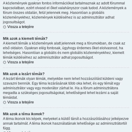
A közlemények gyakran fontos információkat tartalmaznak az adott fórummal
kapcsolatban, ezért olvasd el őket valahányszor csak tudod. A közlemények a
fórum összes oldalán, felül jelennek meg. Hasonlóan a globális
közleményekhez, közlemények küldéséhez is az adminisztrátor adhat
jogosultságot.
Vissza a tetejére
Mik azok a kiemelt témák?
A kiemelt témák a közlemények alatt jelennek meg a fórumokban, de csak az
első oldalon. Gyakran elég fontosak, úgyhogy érdemes őket elolvasnod, ha
lehetséges. Hasonlóan a globális és nem globális közleményekhez, kiemelt
témák küldéséhez az adminisztrátor adhat jogosultságot.
Vissza a tetejére
Mik azok a lezárt témák?
A lezárt témák olyan témák, melyekbe nem lehet hozzászólást küldeni vagy
szavazni bennük. Egy téma lezárásának több oka lehet, és egy témát egy
adminisztrátor vagy egy moderátor zárhat le. Ha a fórum adminisztrátora
megadta a szükséges jogosultságokat, lehetőséged lehet lezárni a saját
témáidat.
Vissza a tetejére
Mik azok a téma ikonok?
A téma ikonok kis képek, melyeket a küldő társít a hozzászólásához jelképezve
annak tartalmát. A téma ikonok használatának lehetősége az adminisztrátortól
függ.