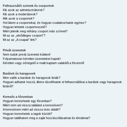
Felhasználói szintek és csoportok
Kik azok az adminisztrátorok?
Kik azok a moderátorok?
Mik azok a csoportok?
Hol látom a csoportokat, és hogyan csatlakozhatok egyhez?
Hogyan lehetek csoportvezető?
Miért jelenik meg néhány csoport más színnel?
Mi az az „elsődleges csoport”?
Mi az az „A csapat” link?
Privát üzenetek
Nem tudok privát üzenetet küldeni!
Folyamatosan kéretlen üzeneteket kapok!
Kéretlen vagy sértegető e-mailt kaptam valakitől a fórumról!
Barátok és haragosok
Mire valók a barátok és haragosok listák?
Hogyan adhatok hozzá, illetve távolíthatok el felhasználókat a barátok vagy haragosok
listáról?
Keresés a fórumban
Hogyan kereshetek egy fórumban?
Miért nem ad vissza találatot a keresésem?
A keresésem miért ad vissza üres oldalt!?
Hogyan kereshetek a tagok között?
Hogyan találhatom meg a saját hozzászólásaimat és témáimat?