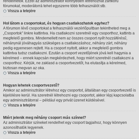
rendelhetők. Ezzel az adminisztrátor könnyedén létrehozhat zártkörű
fórumokat, moderátorrá tehet egyszerre több felhasználót stb.
Vissza a tetejére
Hol látom a csoportokat, és hogyan csatlakozhatok egyhez?
A fórumon lévő csoportokat a felhasználói vezérlőpultban tekintheted meg a
„Csoportok” linkre kattintva. Ha csatlakozni szeretnél egy csoporthoz, kattints a
megfelelő gombra. Mindemellett nem az összes csoport
nyílt hozzáférésű
,
néhánynál jóváhagyás szükséges a csatlakozáshoz, néhány zárt, néhány
pedig egyenesen rejtett. Ha a csoport nyitott, akkor a megfelelő gombra
kattintva tudsz csatlakozni. Ezután a csoport vezetőjének jóvá kell hagynia a
kérelmed – ennek kapcsán megkérdezheti, hogy miért szeretnél csatlakozni a
csoporthoz. Kérjük, ne zaklasd a csoportvezetőt, ha elutasítja a kérelmed,
biztosan megvan az oka.
Vissza a tetejére
Hogyan lehetek csoportvezető?
Amikor az adminisztrátor létrehoz egy csoportot, általában egy csoportvezető is
kijelölésre kerül. Ha szeretnél létrehozni egy csoportot, akkor lépj kapcsolatba
egy adminisztrátorral – például egy privát üzenet küldésével.
Vissza a tetejére
Miért jelenik meg néhány csoport más színnel?
Az adminisztrátor színeket rendelhet egy csoport tagjaihoz, hogy könnyen
azonosíthatók legyenek.
Vissza a tetejére