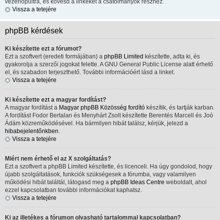
vezérlőpultra, és kövesd a linkeket a csatolmányok részhez.
Vissza a tetejére
phpBB kérdések
Ki készítette ezt a fórumot?
Ezt a szoftvert (eredeti formájában) a
phpBB Limited
készítette, adta ki, és
gyakorolja a szerzői jogokat felette. A GNU General Public License alatt érhető
el, és szabadon terjeszthető. További információért lásd a linket.
Vissza a tetejére
Ki készítette ezt a magyar fordítást?
A magyar fordítást a
Magyar phpBB Közösség
fordító
készítik, és tartják karban.
A fordítást Fodor Bertalan és Menyhárt Zsolt készítette Berentés Marcell és Joó
Ádám közreműködésével. Ha bármilyen hibát találsz, kérjük, jelezd a
hibabejelentőnkben
.
Vissza a tetejére
Miért nem érhető el az X szolgáltatás?
Ezt a szoftvert a phpBB Limited készítette, és licenceli. Ha úgy gondolod, hogy
újabb szolgáltatások, funkciók szükségesek a fórumba, vagy valamilyen
működési hibát találtál, látogasd meg a
phpBB Ideas Centre
weboldalt, ahol
ezzel kapcsolatban további információkat kaphatsz.
Vissza a tetejére
Ki az illetékes a fórumon olvasható tartalommal kapcsolatban?