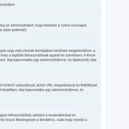
sztrátort.
eg az adminisztrátort, hogy telepítse a nyelvi csomagot,
 alján található).
llagok vagy más elemek formájában kerülnek megjelenítésre, a
, mely a legtöbb felhasználónak egyedi és személyes. A fórum
ani, lépj kapcsolatba egy adminisztrátorral, és tájékozódj nála
ól történő választással, külső URL megadásával és feltöltéssel.
beállítani, lépj kapcsolatba egy adminisztrátorral, és
egyes felhasználókat, például a moderátorokat és
 szólj hozzá feleslegesen a témákhoz, csak hogy növeld a