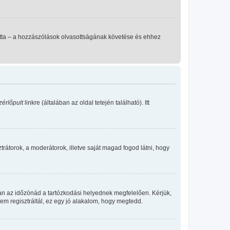
llította – a hozzászólások olvasottságának követése és ehhez
zérlőpult
linkre (általában az oldal tetején található). Itt
ztrátorok, a moderátorok, illetve saját magad fogod látni, hogy
an az időzónád a tartózkodási helyednek megfelelően. Kérjük,
nem regisztráltál, ez egy jó alakalom, hogy megtedd.