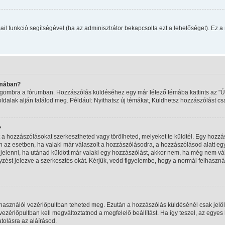
mail funkció segítségével (ha az adminisztrátor bekapcsolta ezt a lehetőséget). Ez
émában?
ma" gombra a fórumban. Hozzászólás küldéséhez egy már létező témába kattints az 
oldalak alján találod meg. Például: Nyithatsz új témákat, Küldhetsz hozzászólást cs
?
a hozzászólásokat szerkesztheted vagy törölheted, melyeket te küldtél. Egy hozzás
n az esetben, ha valaki már válaszolt a hozzászólásodra, a hozzászólásod alatt eg
egjelenni, ha utánad küldött már valaki egy hozzászólást, akkor nem, ha még nem vál
ést jelezve a szerkesztés okát. Kérjük, vedd figyelembe, hogy a normál felhaszn
felhasználói vezérlőpultban teheted meg. Ezután a hozzászólás küldésénél csak jelö
zérlőpultban kell megváltoztatnod a megfelelő beállítást. Ha így teszel, az egye
olásra az aláírásod.