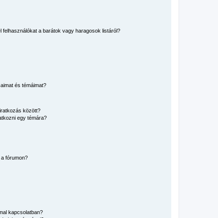
el felhasználókat a barátok vagy haragosok listáról?
saimat és témáimat?
iratkozás között?
atkozni egy témára?
 a fórumon?
mmal kapcsolatban?