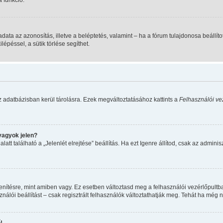
 feladata az azonosítás, illetve a beléptetés, valamint – ha a fórum tulajdonosa beá
épéssel, a sütik törlése segíthet.
z adatbázisban kerül tárolásra. Ezek megváltoztatásához kattints a
Felhasználói ve
vagyok jelen?
tt található a „Jelenlét elrejtése” beállítás. Ha ezt
Igen
re állítod, csak az adminis
nítésre, mint amiben vagy. Ez esetben változtasd meg a felhasználói vezérlőpultb
álói beállítást – csak regisztrált felhasználók változtathatják meg. Tehát ha még 
!