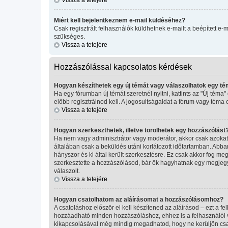
Miért kell bejelentkeznem e-mail küldéséhez?
Csak regisztrált felhasználók küldhetnek e-mailt a beépített e-
szükséges.
Vissza a tetejére
Hozzászólással kapcsolatos kérdések
Hogyan készíthetek egy új témát vagy válaszolhatok egy t
Ha egy fórumban új témát szeretnél nyitni, kattints az "Új té
előbb regisztrálnod kell. A jogosultságaidat a fórum vagy téma 
Vissza a tetejére
Hogyan szerkeszthetek, illetve törölhetek egy hozzászólást
Ha nem vagy adminisztrátor vagy moderátor, akkor csak azokat 
általában csak a beküldés utáni korlátozott időtartamban. Abba
hányszor és ki által került szerkesztésre. Ez csak akkor fog m
szerkesztette a hozzászólásod, bár ők hagyhatnak egy megjegyz
válaszolt.
Vissza a tetejére
Hogyan csatolhatom az aláírásomat a hozzászólásomhoz?
A csatoláshoz először el kell készítened az aláírásod – ezt a 
hozzáadható minden hozzászóláshoz, ehhez is a felhasználói ve
kikapcsolásával még mindig megadhatod, hogy ne kerüljön csat