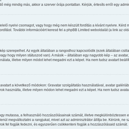
 még mindig más, akkor a szerver órája pontatlan. Kérjük, értesíts erről egy admini
elelő nyelvi csomagot, vagy hogy még nem készült fordítás a kívánt nyelvre. Kérd m
dítást. További információért keresd fel a phpBB Limited weboldalát (a link az oldal
kép szerepelhet. Az egyik általában a rangodhoz kapcsolódik (ezek általában csi
agy hogy milyen státuszod van). A másik – általában egy nagyobb kép – az avatar
álata, illetve milyen módot lehet megadni ezt a képet. Ha nem tudsz avatart beállít
avatart a következő módokon: Gravatar szolgáltatás használatával, avatar galériáb
ok használta, illetve milyen módon lehet megadni ezt a képet. Ha nem tudsz avatart 
, hogy mutassa, a felhasználó hozzászólásainak számát, illetve megkülönböztessen 
enül megváltoztatni a rangjukat, mivel azt az adminisztrátor állítja be. Kérünk, ne
ok fel fogják fedezni, és egyszerűen csökkenteni fogják a hozzászólásaid számát.