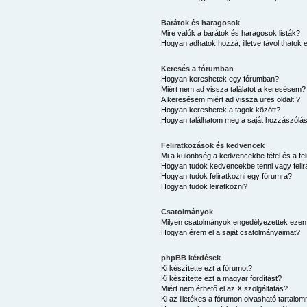
Barátok és haragosok
Mire valók a barátok és haragosok listák?
Hogyan adhatok hozzá, illetve távolíthatok 
Keresés a fórumban
Hogyan kereshetek egy fórumban?
Miért nem ad vissza találatot a keresésem?
A keresésem miért ad vissza üres oldalt!?
Hogyan kereshetek a tagok között?
Hogyan találhatom meg a saját hozzászólá
Feliratkozások és kedvencek
Mi a különbség a kedvencekbe tétel és a fel
Hogyan tudok kedvencekbe tenni vagy felir
Hogyan tudok feliratkozni egy fórumra?
Hogyan tudok leiratkozni?
Csatolmányok
Milyen csatolmányok engedélyezettek ezen
Hogyan érem el a saját csatolmányaimat?
phpBB kérdések
Ki készítette ezt a fórumot?
Ki készítette ezt a magyar fordítást?
Miért nem érhető el az X szolgáltatás?
Ki az illetékes a fórumon olvasható tartalo