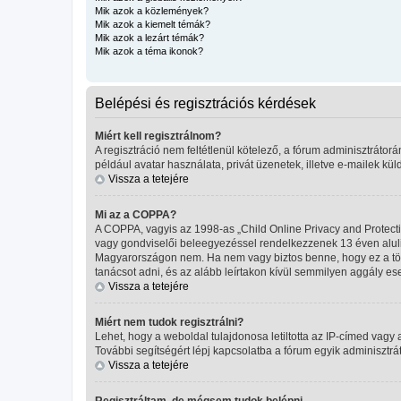
Mik azok a közlemények?
Mik azok a kiemelt témák?
Mik azok a lezárt témák?
Mik azok a téma ikonok?
Belépési és regisztrációs kérdések
Miért kell regisztrálnom?
A regisztráció nem feltétlenül kötelező, a fórum adminisztráto
például avatar használata, privát üzenetek, illetve e-mailek kü
Vissza a tetejére
Mi az a COPPA?
A COPPA, vagyis az 1998-as „Child Online Privacy and Protecti
vagy gondviselői beleegyezéssel rendelkezzenek 13 éven aluli
Magyarországon nem. Ha nem vagy biztos benne, hogy ez a törvén
tanácsot adni, és az alább leírtakon kívül semmilyen aggály ese
Vissza a tetejére
Miért nem tudok regisztrálni?
Lehet, hogy a weboldal tulajdonosa letiltotta az IP-címed vagy a 
További segítségért lépj kapcsolatba a fórum egyik adminisztrát
Vissza a tetejére
Regisztráltam, de mégsem tudok belépni