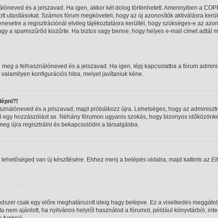
nálóneved és a jelszavad. Ha igen, akkor két dolog történhetett. Amennyiben a COP
tt utasításokat. Számos fórum megköveteli, hogy az új azonosítók aktiválásra kerül
esetre a regisztrációnál elvileg tájékoztatásra kerültél, hogy szükséges-e az azon
 vagy a spamszűrőd kiszűrte. Ha biztos vagy benne, hogy helyes e-mail címet adtál 
 meg a felhasználóneved és a jelszavad. Ha igen, lépj kapcsolatba a fórum adminiszt
 valamilyen konfigurációs hiba, melyet javítaniuk kéne.
épni?!
használóneved és a jelszavad, majd próbálkozz újra. Lehetséges, hogy az adminisztrát
 egy hozzászólást se. Néhány fórumon ugyanis szokás, hogy bizonyos időközönként 
eg újra regisztrálni és bekapcsolódni a társalgásba.
 lehetőséged van új készítésére. Ehhez menj a belépés oldalra, majd kattints az
El
ndszer csak egy előre meghatározott ideig hagy belépve. Ez a viselkedés meggátolj
ta nem ajánlott, ha nyilvános helyről használod a fórumot, például könyvtárból, in
 funkció.