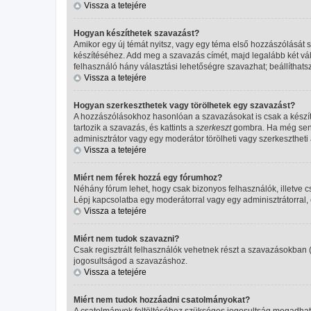
Vissza a tetejére
Hogyan készíthetek szavazást?
Amikor egy új témát nyitsz, vagy egy téma első hozzászólását sz
készítéséhez. Add meg a szavazás címét, majd legalább két vál
felhasználó hány választási lehetőségre szavazhat; beállíthat
Vissza a tetejére
Hogyan szerkeszthetek vagy törölhetek egy szavazást?
A hozzászólásokhoz hasonlóan a szavazásokat is csak a készí
tartozik a szavazás, és kattints a
szerkeszt
gombra. Ha még senki
adminisztrátor vagy egy moderátor törölheti vagy szerkesztheti
Vissza a tetejére
Miért nem férek hozzá egy fórumhoz?
Néhány fórum lehet, hogy csak bizonyos felhasználók, illetve 
Lépj kapcsolatba egy moderátorral vagy egy adminisztrátorral,
Vissza a tetejére
Miért nem tudok szavazni?
Csak regisztrált felhasználók vehetnek részt a szavazásokban 
jogosultságod a szavazáshoz.
Vissza a tetejére
Miért nem tudok hozzáadni csatolmányokat?
A csatolmányok feltöltéséhez szükséges jogosultság megadhat