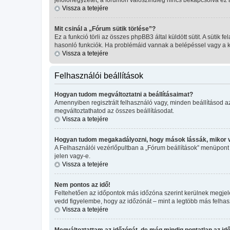
Vissza a tetejére
Mit csinál a „Fórum sütik törlése”?
Ez a funkció törli az összes phpBB3 által küldött sütit. A sütik
hasonló funkciók. Ha problémáid vannak a belépéssel vagy a kil
Vissza a tetejére
Felhasználói beállítások
Hogyan tudom megváltoztatni a beállításaimat?
Amennyiben regisztrált felhasználó vagy, minden beállításod a
megváltoztathatod az összes beállításodat.
Vissza a tetejére
Hogyan tudom megakadályozni, hogy mások lássák, mikor 
A Felhasználói vezérlőpultban a „Fórum beállítások” menüpont ala
jelen vagy-e.
Vissza a tetejére
Nem pontos az idő!
Feltehetően az időpontok más időzóna szerint kerülnek megjele
vedd figyelembe, hogy az időzónát – mint a legtöbb más felhaszn
Vissza a tetejére
Megváltoztattam az időzónát, de még mindig pontatlan az idő