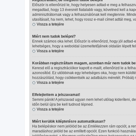
Először is ellenőrizd le, hogy helyesen adtad-e meg a felhasz
megadtad, hogy 13 évesnél fiatalabb vagy, követned kell a kapo
adminisztrátornak vagy a felhasználónak kell megtennie. Minden
utasításait, ha nem, lehet, hogy rossz e-mail címet adtál meg,
Vissza a tetejére
Miért nem tudok belépni?
Ennek számos oka lehet. Először is ellenőrizd, hogy jól adtad-e
lehetséges, hogy a weboldal üzemeltetőjének oldalán lépett fel
Vissza a tetejére
Korábban regisztráltam magam, azonban már nem tudok bel
Keresd elő a regisztrációkor kapott e-mailt, ellenőrizd le a fel
azonosítód. Ez utóbbinak egy lehetséges oka, hogy nem küldtél
hozzászólást, hogy csökkentsék az adatbázis méretét. Próbálj m
Vissza a tetejére
Elfelejtettem a jelszavamat!
Semmi pánik! A jelszavad ugyan nem lehet utólag kideríteni, de
időn belül újra be kell tudnod lépned.
Vissza a tetejére
Miért kerülök kiléptetésre automatikusan?
Ha belépéskor nem jelölöd be az
Emlékezzen rám
opciót, a re
maradáshoz jelöld be az említett opciót. Ezen funkció használa
jelölőnégyzetet, a fórumon valószínűleg nincs bekapcsolva ez a