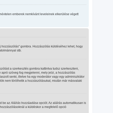
 a névtelen emberek nemkívánt leveleinek elkerülése végett
"Új hozzászólás" gombra. Hozzászólás küldéséhez lehet, hogy
atolmánnyal stb.
zólást a szerkesztés gombra kattintva tudsz szerkeszteni,
y apró szöveg fog megjelenni, mely jelzi, a hozzászólás
aszolt senki, illetve ha egy moderátor vagy egy adminisztrátor
álók nem törölhetik a hozzászólásukat, miután már másvalaki
ld be az
Aláírás hozzáadása
opciót. Az aláírás automatikusan is
s hozzászólásoknál a küldéskor a megfelelő opció