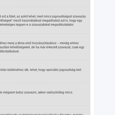
 ezt a fület, az azért lehet, mert nincs jogosultságod szavazás
ehetőségek” mező használatával megadhatod azt is, hogy egy
lehetséges legyen-e a szavazatokat megváltoztatatni.
éséhez menj a téma első hozzászólásához – mindig ehhez
asztási lehetőségeket, de ha már érkezett szavazat, csak egy
ltoztatásával.
ás küldéséhez stb. lehet, hogy speciális jogosultság kell.
 de mégsem tudsz szavazni, akkor valószínűleg nincs
m engedélyezte csatolmányok hozzáadását a fórumba, melybe