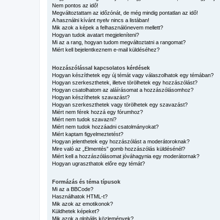
Nem pontos az idő!
Megváltoztattam az időzónát, de még mindig pontatlan az idő!
A használni kívánt nyelv nincs a listában!
Mik azok a képek a felhasználónevem mellett?
Hogyan tudok avatart megjeleníteni?
Mi az a rang, hogyan tudom megváltoztatni a rangomat?
Miért kell bejelentkeznem e-mail küldéséhez?
Hozzászólással kapcsolatos kérdések
Hogyan készíthetek egy új témát vagy válaszolhatok egy témában?
Hogyan szerkeszthetek, illetve törölhetek egy hozzászólást?
Hogyan csatolhatom az aláírásomat a hozzászólásomhoz?
Hogyan készíthetek szavazást?
Hogyan szerkeszthetek vagy törölhetek egy szavazást?
Miért nem férek hozzá egy fórumhoz?
Miért nem tudok szavazni?
Miért nem tudok hozzáadni csatolmányokat?
Miért kaptam figyelmeztetést?
Hogyan jelenthetek egy hozzászólást a moderátoroknak?
Mire való az „Elmentés” gomb hozzászólás küldésénél?
Miért kell a hozzászólásomat jóváhagynia egy moderátornak?
Hogyan ugraszthatok előre egy témát?
Formázás és téma típusok
Mi az a BBCode?
Használhatok HTML-t?
Mik azok az emotikonok?
Küldhetek képeket?
Mik azok a globális közlemények?