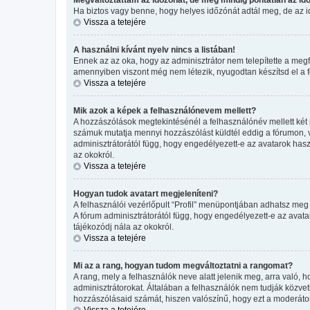
Ha biztos vagy benne, hogy helyes időzónát adtál meg, de az idő
Vissza a tetejére
A használni kívánt nyelv nincs a listában!
Ennek az az oka, hogy az adminisztrátor nem telepítette a megf
amennyiben viszont még nem létezik, nyugodtan készítsd el a for
Vissza a tetejére
Mik azok a képek a felhasználónevem mellett?
A hozzászólások megtekintésénél a felhasználónév mellett két 
számuk mutatja mennyi hozzászólást küldtél eddig a fórumon, v
adminisztrátorától függ, hogy engedélyezett-e az avatarok haszn
az okokról.
Vissza a tetejére
Hogyan tudok avatart megjeleníteni?
A felhasználói vezérlőpult “Profil” menüpontjában adhatsz meg 
A fórum adminisztrátorától függ, hogy engedélyezett-e az avatar
tájékozódj nála az okokról.
Vissza a tetejére
Mi az a rang, hogyan tudom megváltoztatni a rangomat?
A rang, mely a felhasználók neve alatt jelenik meg, arra való
adminisztrátorokat. Általában a felhasználók nem tudják közvetl
hozzászólásaid számát, hiszen valószínű, hogy ezt a moderátor
Vissza a tetejére