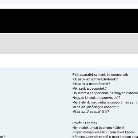
Felhasználói szintek és csoportok
Kik azok az adminisztrátorok?
Kik azok a moderátorok?
Mik azok a csoportok?
Hol látom a csoportokat, és hogyan csatla
Hogyan lehetek csoportvezető?
Miért jelenik meg néhány csoport más szín
Mi az az „elsődleges csoport”?
Mi az az „A csapat” link?
Privát üzenetek
Nem tudok privát üzenetet küldeni!
Folyamatosan kéretlen üzeneteket kapok!
en?
Kéretlen vagy sértegető e-mailt kaptam valak