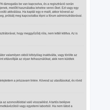
PA-támogatás be van kapcsolva, és a regisztráció során
jenek, mielőtt használatba lehetne venni őket. Ezt vagy egy
osító aktiválása. Ha kaptál egy e-mailt, akkor kövesd az
meg, próbálj meg kapcsolatba lépni a fórum adminisztrátorával.
rátorával, hogy meggyőződj róla, nem lettél kitiltva. Az is
or valamilyen okból kifolyólag inaktiválta, vagy törölte az
eltávolítják az olyan felhasználókat, akik nem küldtek
felejtettem a jelszavam
linkre. Kövesd az utasításokat, és rövid
a az azonosítóddal való visszaélést. A tartós belépve
ternetkávézóból vagy egyetemi laborból. Ha nem látod a