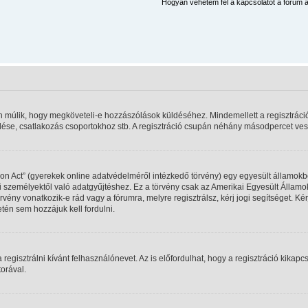
Hogyan vehetem fel a kapcsolatot a fórum a
rán múlik, hogy megköveteli-e hozzászólások küldéséhez. Mindemellett a regisztráci
ldése, csatlakozás csoportokhoz stb. A regisztráció csupán néhány másodpercet vesz 
on Act” (gyerekek online adatvédelméről intézkedő törvény) egy egyesült államokbel
 személyektől való adatgyűjtéshez. Ez a törvény csak az Amerikai Egyesült Állam
y vonatkozik-e rád vagy a fórumra, melyre regisztrálsz, kérj jogi segítséget. Kérj
tén sem hozzájuk kell fordulni.
regisztrálni kívánt felhasználónevet. Az is előfordulhat, hogy a regisztráció kikapcs
orával.