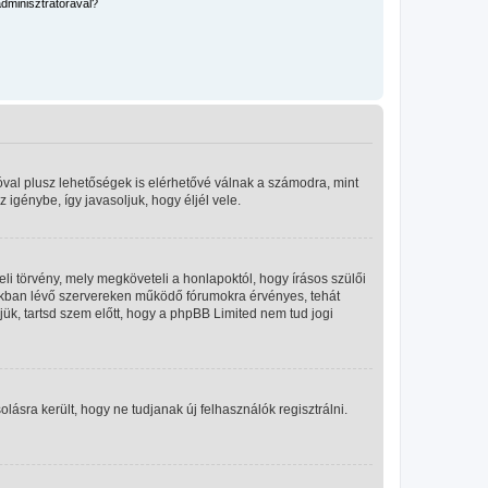
dminisztrátorával?
óval plusz lehetőségek is elérhetővé válnak a számodra, mint
igénybe, így javasoljuk, hogy éljél vele.
i törvény, mely megköveteli a honlapoktól, hogy írásos szülői
okban lévő szervereken működő fórumokra érvényes, tehát
ük, tartsd szem előtt, hogy a phpBB Limited nem tud jogi
olásra került, hogy ne tudjanak új felhasználók regisztrálni.