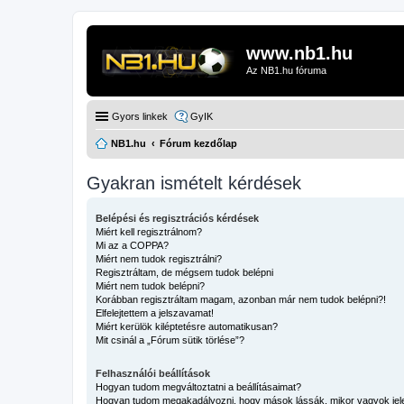
www.nb1.hu
Az NB1.hu fóruma
Gyors linkek
GyIK
NB1.hu
Fórum kezdőlap
Gyakran ismételt kérdések
Belépési és regisztrációs kérdések
Miért kell regisztrálnom?
Mi az a COPPA?
Miért nem tudok regisztrálni?
Regisztráltam, de mégsem tudok belépni
Miért nem tudok belépni?
Korábban regisztráltam magam, azonban már nem tudok belépni?!
Elfelejtettem a jelszavamat!
Miért kerülök kiléptetésre automatikusan?
Mit csinál a „Fórum sütik törlése”?
Felhasználói beállítások
Hogyan tudom megváltoztatni a beállításaimat?
Hogyan tudom megakadályozni, hogy mások lássák, mikor vagyok jel