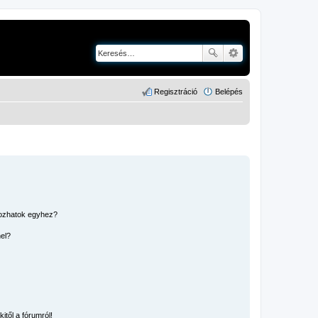
Regisztráció
Belépés
kozhatok egyhez?
nel?
itől a fórumról!