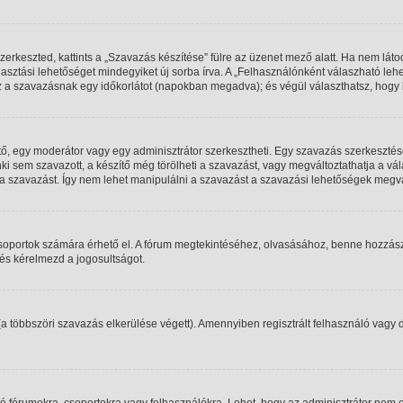
erkeszted, kattints a „Szavazás készítése” fülre az üzenet mező alatt. Ha nem látod
asztási lehetőséget mindegyiket új sorba írva. A „Felhasználónként válaszható l
sz a szavazásnak egy időkorlátot (napokban megadva); és végül választhatsz, hogy 
tő, egy moderátor vagy egy adminisztrátor szerkesztheti. Egy szavazás szerkeszt
 sem szavazott, a készítő még törölheti a szavazást, vagy megváltoztathatja a vál
 a szavazást. Így nem lehet manipulálni a szavazást a szavazási lehetőségek megvá
csoportok számára érhető el. A fórum megtekintéséhez, olvasásához, benne hozzászól
 és kérelmezd a jogosultságot.
(a többszöri szavazás elkerülése végett). Amennyiben regisztrált felhasználó vagy
ó fórumokra, csoportokra vagy felhasználókra. Lehet, hogy az adminisztrátor ne