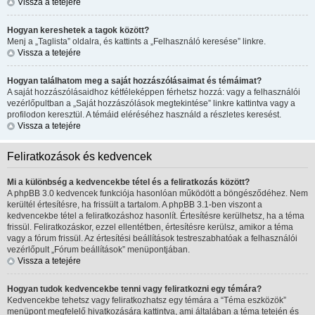
Vissza a tetejére
Hogyan kereshetek a tagok között?
Menj a „Taglista” oldalra, és kattints a „Felhasználó keresése” linkre.
Vissza a tetejére
Hogyan találhatom meg a saját hozzászólásaimat és témáimat?
A saját hozzászólásaidhoz kétféleképpen férhetsz hozzá: vagy a felhasználói
vezérlőpultban a „Saját hozzászólások megtekintése” linkre kattintva vagy a
profilodon keresztül. A témáid eléréséhez használd a részletes keresést.
Vissza a tetejére
Feliratkozások és kedvencek
Mi a különbség a kedvencekbe tétel és a feliratkozás között?
A phpBB 3.0 kedvencek funkciója hasonlóan működött a böngésződéhez. Nem
kerültél értesítésre, ha frissült a tartalom. A phpBB 3.1-ben viszont a
kedvencekbe tétel a feliratkozáshoz hasonlít. Értesítésre kerülhetsz, ha a téma
frissül. Feliratkozáskor, ezzel ellentétben, értesítésre kerülsz, amikor a téma
vagy a fórum frissül. Az értesítési beállítások testreszabhatóak a felhasználói
vezérlőpult „Fórum beállítások” menüpontjában.
Vissza a tetejére
Hogyan tudok kedvencekbe tenni vagy feliratkozni egy témára?
Kedvencekbe tehetsz vagy feliratkozhatsz egy témára a “Téma eszközök”
menüpont megfelelő hivatkozására kattintva, ami általában a téma tetején és