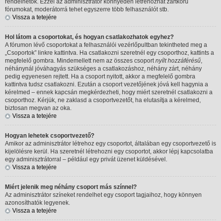
rendelhetők. Ezzel az adminisztrátor könnyedén létrehozhat zártkörű
fórumokat, moderátorrá tehet egyszerre több felhasználót stb.
Vissza a tetejére
Hol látom a csoportokat, és hogyan csatlakozhatok egyhez?
A fórumon lévő csoportokat a felhasználói vezérlőpultban tekintheted meg a
„Csoportok” linkre kattintva. Ha csatlakozni szeretnél egy csoporthoz, kattints a
megfelelő gombra. Mindemellett nem az összes csoport
nyílt hozzáférésű
,
néhánynál jóváhagyás szükséges a csatlakozáshoz, néhány zárt, néhány
pedig egyenesen rejtett. Ha a csoport nyitott, akkor a megfelelő gombra
kattintva tudsz csatlakozni. Ezután a csoport vezetőjének jóvá kell hagynia a
kérelmed – ennek kapcsán megkérdezheti, hogy miért szeretnél csatlakozni a
csoporthoz. Kérjük, ne zaklasd a csoportvezetőt, ha elutasítja a kérelmed,
biztosan megvan az oka.
Vissza a tetejére
Hogyan lehetek csoportvezető?
Amikor az adminisztrátor létrehoz egy csoportot, általában egy csoportvezető is
kijelölésre kerül. Ha szeretnél létrehozni egy csoportot, akkor lépj kapcsolatba
egy adminisztrátorral – például egy privát üzenet küldésével.
Vissza a tetejére
Miért jelenik meg néhány csoport más színnel?
Az adminisztrátor színeket rendelhet egy csoport tagjaihoz, hogy könnyen
azonosíthatók legyenek.
Vissza a tetejére