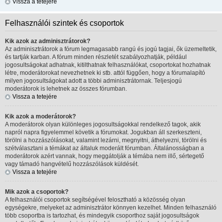
Vissza a tetejére
Felhasználói szintek és csoportok
Kik azok az adminisztrátorok?
Az adminisztrátorok a fórum legmagasabb rangú és jogú tagjai, ők üzemeltetik,
és tartják karban. A fórum minden részletét szabályozhatják, például
jogosultságokat adhatnak, kitilthatnak felhasználókat, csoportokat hozhatnak
létre, moderátorokat nevezhetnek ki stb. attól függően, hogy a fórumalapító
milyen jogosultságokat adott a többi adminisztrátornak. Teljesjogú
moderátorok is lehetnek az összes fórumban.
Vissza a tetejére
Kik azok a moderátorok?
A moderátorok olyan különleges jogosultságokkal rendelkező tagok, akik
napról napra figyelemmel követik a fórumokat. Jogukban áll szerkeszteni,
törölni a hozzászólásokat, valamint lezárni, megnyitni, áthelyezni, törölni és
szétválasztani a témákat az általuk moderált fórumban. Általánosságban a
moderátorok azért vannak, hogy meggátolják a témába nem illő, sértegető
vagy támadó hangvételű hozzászólások küldését.
Vissza a tetejére
Mik azok a csoportok?
A felhasználói csoportok segítségével felosztható a közösség olyan
egységekre, melyeket az adminisztrátor könnyen kezelhet. Minden felhasználó
több csoportba is tartozhat, és mindegyik csoporthoz saját jogosultságok