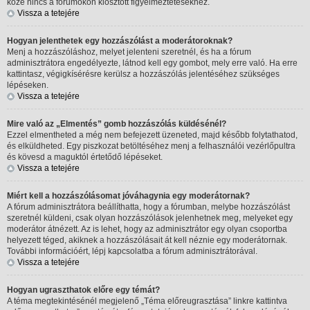
köze nincs a fórumokon kiosztott figyelmeztetésekhez.
Vissza a tetejére
Hogyan jelenthetek egy hozzászólást a moderátoroknak?
Menj a hozzászóláshoz, melyet jelenteni szeretnél, és ha a fórum
adminisztrátora engedélyezte, látnod kell egy gombot, mely erre való. Ha erre
kattintasz, végigkísérésre kerülsz a hozzászólás jelentéséhez szükséges
lépéseken.
Vissza a tetejére
Mire való az „Elmentés” gomb hozzászólás küldésénél?
Ezzel elmentheted a még nem befejezett üzeneted, majd később folytathatod,
és elküldheted. Egy piszkozat betöltéséhez menj a felhasználói vezérlőpultra
és kövesd a maguktól értetődő lépéseket.
Vissza a tetejére
Miért kell a hozzászólásomat jóváhagynia egy moderátornak?
A fórum adminisztrátora beállíthatta, hogy a fórumban, melybe hozzászólást
szeretnél küldeni, csak olyan hozzászólások jelenhetnek meg, melyeket egy
moderátor átnézett. Az is lehet, hogy az adminisztrátor egy olyan csoportba
helyezett téged, akiknek a hozzászólásait át kell néznie egy moderátornak.
További információért, lépj kapcsolatba a fórum adminisztrátorával.
Vissza a tetejére
Hogyan ugraszthatok előre egy témát?
A téma megtekintésénél megjelenő „Téma előreugrasztása” linkre kattintva