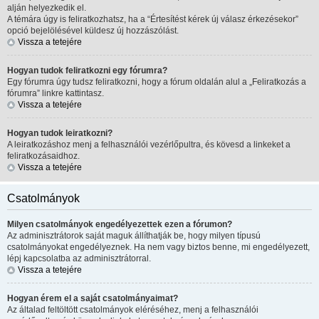
alján helyezkedik el.
A témára úgy is feliratkozhatsz, ha a “Értesítést kérek új válasz érkezésekor”
opció bejelölésével küldesz új hozzászólást.
Vissza a tetejére
Hogyan tudok feliratkozni egy fórumra?
Egy fórumra úgy tudsz feliratkozni, hogy a fórum oldalán alul a „Feliratkozás a
fórumra” linkre kattintasz.
Vissza a tetejére
Hogyan tudok leiratkozni?
A leiratkozáshoz menj a felhasználói vezérlőpultra, és kövesd a linkeket a
feliratkozásaidhoz.
Vissza a tetejére
Csatolmányok
Milyen csatolmányok engedélyezettek ezen a fórumon?
Az adminisztrátorok saját maguk állíthatják be, hogy milyen típusú
csatolmányokat engedélyeznek. Ha nem vagy biztos benne, mi engedélyezett,
lépj kapcsolatba az adminisztrátorral.
Vissza a tetejére
Hogyan érem el a saját csatolmányaimat?
Az általad feltöltött csatolmányok eléréséhez, menj a felhasználói