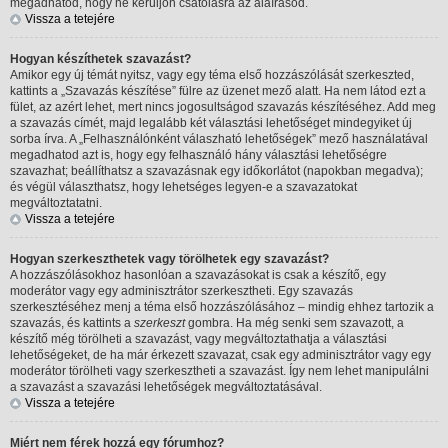
megadhatod, hogy ne kerüljön csatolásra az aláírásod.
Vissza a tetejére
Hogyan készíthetek szavazást?
Amikor egy új témát nyitsz, vagy egy téma első hozzászólását szerkeszted,
kattints a „Szavazás készítése” fülre az üzenet mező alatt. Ha nem látod ezt a
fület, az azért lehet, mert nincs jogosultságod szavazás készítéséhez. Add meg
a szavazás címét, majd legalább két választási lehetőséget mindegyiket új
sorba írva. A „Felhasználónként válaszható lehetőségek” mező használatával
megadhatod azt is, hogy egy felhasználó hány választási lehetőségre
szavazhat; beállíthatsz a szavazásnak egy időkorlátot (napokban megadva);
és végül választhatsz, hogy lehetséges legyen-e a szavazatokat
megváltoztatatni.
Vissza a tetejére
Hogyan szerkeszthetek vagy törölhetek egy szavazást?
A hozzászólásokhoz hasonlóan a szavazásokat is csak a készítő, egy
moderátor vagy egy adminisztrátor szerkesztheti. Egy szavazás
szerkesztéséhez menj a téma első hozzászólásához – mindig ehhez tartozik a
szavazás, és kattints a
szerkeszt
gombra. Ha még senki sem szavazott, a
készítő még törölheti a szavazást, vagy megváltoztathatja a választási
lehetőségeket, de ha már érkezett szavazat, csak egy adminisztrátor vagy egy
moderátor törölheti vagy szerkesztheti a szavazást. Így nem lehet manipulálni
a szavazást a szavazási lehetőségek megváltoztatásával.
Vissza a tetejére
Miért nem férek hozzá egy fórumhoz?