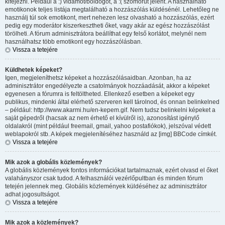
kifejezni. Például a :) vidámot/boldogot, a :( szomorút jelent. A használható
emotikonok teljes listája megtalálható a hozzászólás küldésénél. Lehetőleg ne
használj túl sok emotikont, mert nehezen lesz olvasható a hozzászólás, ezért
pedig egy moderátor kiszerkesztheti őket, vagy akár az egész hozzászólást
törölheti. A fórum adminisztrátora beállíthat egy felső korlátot, melynél nem
használhatsz több emotikont egy hozzászólásban.
Vissza a tetejére
Küldhetek képeket?
Igen, megjeleníthetsz képeket a hozzászólásaidban. Azonban, ha az
adminisztrátor engedélyezte a csatolmányok hozzáadását, akkor a képeket
egyenesen a fórumra is feltöltheted. Ellenkező esetben a képeket egy
publikus, mindenki által elérhető szerveren kell tárolnod, és onnan belinkelned
– például: http://www.akarmi.hu/en-kepem.gif. Nem tudsz belinkelni képeket a
saját gépedről (hacsak az nem érhető el kívülről is), azonosítást igénylő
oldalakról (mint például freemail, gmail, yahoo postafiókok), jelszóval védett
weblapokról stb. A képek megjelenítéséhez használd az [img] BBCode címkét.
Vissza a tetejére
Mik azok a globális közlemények?
A globális közlemények fontos információkat tartalmaznak, ezért olvasd el őket
valahányszor csak tudod. A felhasználói vezérlőpultban és minden fórum
tetején jelennek meg. Globális közlemények küldéséhez az adminisztrátor
adhat jogosultságot.
Vissza a tetejére
Mik azok a közlemények?