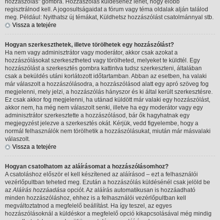
hozzászólás" gombra. Hozzászólás küldéséhez lehet, hogy előbb
regisztrálnod kell. A jogosultságaidat a fórum vagy téma oldalak alján találod
meg. Például: Nyithatsz új témákat, Küldhetsz hozzászólást csatolmánnyal stb.
Vissza a tetejére
Hogyan szerkeszthetek, illetve törölhetek egy hozzászólást?
Ha nem vagy adminisztrátor vagy moderátor, akkor csak azokat a
hozzászólásokat szerkesztheted vagy törölheted, melyeket te küldtél. Egy
hozzászólást a szerkesztés gombra kattintva tudsz szerkeszteni, általában
csak a beküldés utáni korlátozott időtartamban. Abban az esetben, ha valaki
már válaszolt a hozzászólásodra, a hozzászólásod alatt egy apró szöveg fog
megjelenni, mely jelzi, a hozzászólás hányszor és ki által került szerkesztésre.
Ez csak akkor fog megjelenni, ha utánad küldött már valaki egy hozzászólást,
akkor nem, ha még nem válaszolt senki, illetve ha egy moderátor vagy egy
adminisztrátor szerkesztette a hozzászólásod, bár ők hagyhatnak egy
megjegyzést jelezve a szerkesztés okát. Kérjük, vedd figyelembe, hogy a
normál felhasználók nem törölhetik a hozzászólásukat, miután már másvalaki
válaszolt.
Vissza a tetejére
Hogyan csatolhatom az aláírásomat a hozzászólásomhoz?
A csatoláshoz először el kell készítened az aláírásod – ezt a felhasználói
vezérlőpultban teheted meg. Ezután a hozzászólás küldésénél csak jelöld be
az
Aláírás hozzáadása
opciót. Az aláírás automatikusan is hozzáadható
minden hozzászóláshoz, ehhez is a felhasználói vezérlőpultban kell
megváltoztatnod a megfelelő beállítást. Ha így teszel, az egyes
hozzászólásoknál a küldéskor a megfelelő opció kikapcsolásával még mindig