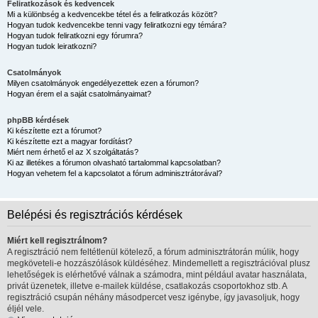
Feliratkozások és kedvencek
Mi a különbség a kedvencekbe tétel és a feliratkozás között?
Hogyan tudok kedvencekbe tenni vagy feliratkozni egy témára?
Hogyan tudok feliratkozni egy fórumra?
Hogyan tudok leiratkozni?
Csatolmányok
Milyen csatolmányok engedélyezettek ezen a fórumon?
Hogyan érem el a saját csatolmányaimat?
phpBB kérdések
Ki készítette ezt a fórumot?
Ki készítette ezt a magyar fordítást?
Miért nem érhető el az X szolgáltatás?
Ki az illetékes a fórumon olvasható tartalommal kapcsolatban?
Hogyan vehetem fel a kapcsolatot a fórum adminisztrátorával?
Belépési és regisztrációs kérdések
Miért kell regisztrálnom?
A regisztráció nem feltétlenül kötelező, a fórum adminisztrátorán múlik, hogy
megköveteli-e hozzászólások küldéséhez. Mindemellett a regisztrációval plusz
lehetőségek is elérhetővé válnak a számodra, mint például avatar használata,
privát üzenetek, illetve e-mailek küldése, csatlakozás csoportokhoz stb. A
regisztráció csupán néhány másodpercet vesz igénybe, így javasoljuk, hogy
éljél vele.