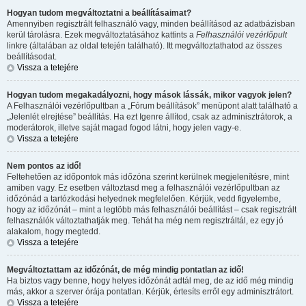
Hogyan tudom megváltoztatni a beállításaimat?
Amennyiben regisztrált felhasználó vagy, minden beállításod az adatbázisban
kerül tárolásra. Ezek megváltoztatásához kattints a
Felhasználói vezérlőpult
linkre (általában az oldal tetején található). Itt megváltoztathatod az összes
beállításodat.
Vissza a tetejére
Hogyan tudom megakadályozni, hogy mások lássák, mikor vagyok jelen?
A Felhasználói vezérlőpultban a „Fórum beállítások” menüpont alatt található a
„Jelenlét elrejtése” beállítás. Ha ezt
Igen
re állítod, csak az adminisztrátorok, a
moderátorok, illetve saját magad fogod látni, hogy jelen vagy-e.
Vissza a tetejére
Nem pontos az idő!
Feltehetően az időpontok más időzóna szerint kerülnek megjelenítésre, mint
amiben vagy. Ez esetben változtasd meg a felhasználói vezérlőpultban az
időzónád a tartózkodási helyednek megfelelően. Kérjük, vedd figyelembe,
hogy az időzónát – mint a legtöbb más felhasználói beállítást – csak regisztrált
felhasználók változtathatják meg. Tehát ha még nem regisztráltál, ez egy jó
alakalom, hogy megtedd.
Vissza a tetejére
Megváltoztattam az időzónát, de még mindig pontatlan az idő!
Ha biztos vagy benne, hogy helyes időzónát adtál meg, de az idő még mindig
más, akkor a szerver órája pontatlan. Kérjük, értesíts erről egy adminisztrátort.
Vissza a tetejére