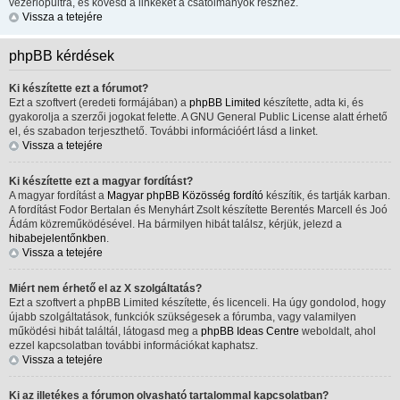
vezérlőpultra, és kövesd a linkeket a csatolmányok részhez.
Vissza a tetejére
phpBB kérdések
Ki készítette ezt a fórumot?
Ezt a szoftvert (eredeti formájában) a
phpBB Limited
készítette, adta ki, és
gyakorolja a szerzői jogokat felette. A GNU General Public License alatt érhető
el, és szabadon terjeszthető. További információért lásd a linket.
Vissza a tetejére
Ki készítette ezt a magyar fordítást?
A magyar fordítást a
Magyar phpBB Közösség
fordító
készítik, és tartják karban.
A fordítást Fodor Bertalan és Menyhárt Zsolt készítette Berentés Marcell és Joó
Ádám közreműködésével. Ha bármilyen hibát találsz, kérjük, jelezd a
hibabejelentőnkben
.
Vissza a tetejére
Miért nem érhető el az X szolgáltatás?
Ezt a szoftvert a phpBB Limited készítette, és licenceli. Ha úgy gondolod, hogy
újabb szolgáltatások, funkciók szükségesek a fórumba, vagy valamilyen
működési hibát találtál, látogasd meg a
phpBB Ideas Centre
weboldalt, ahol
ezzel kapcsolatban további információkat kaphatsz.
Vissza a tetejére
Ki az illetékes a fórumon olvasható tartalommal kapcsolatban?