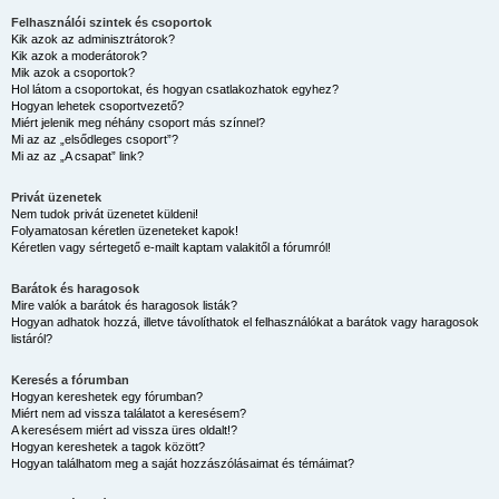
Felhasználói szintek és csoportok
Kik azok az adminisztrátorok?
Kik azok a moderátorok?
Mik azok a csoportok?
Hol látom a csoportokat, és hogyan csatlakozhatok egyhez?
Hogyan lehetek csoportvezető?
Miért jelenik meg néhány csoport más színnel?
Mi az az „elsődleges csoport”?
Mi az az „A csapat” link?
Privát üzenetek
Nem tudok privát üzenetet küldeni!
Folyamatosan kéretlen üzeneteket kapok!
Kéretlen vagy sértegető e-mailt kaptam valakitől a fórumról!
Barátok és haragosok
Mire valók a barátok és haragosok listák?
Hogyan adhatok hozzá, illetve távolíthatok el felhasználókat a barátok vagy haragosok
listáról?
Keresés a fórumban
Hogyan kereshetek egy fórumban?
Miért nem ad vissza találatot a keresésem?
A keresésem miért ad vissza üres oldalt!?
Hogyan kereshetek a tagok között?
Hogyan találhatom meg a saját hozzászólásaimat és témáimat?