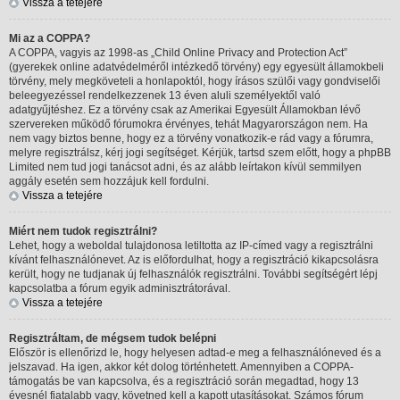
Vissza a tetejére
Mi az a COPPA?
A COPPA, vagyis az 1998-as „Child Online Privacy and Protection Act”
(gyerekek online adatvédelméről intézkedő törvény) egy egyesült államokbeli
törvény, mely megköveteli a honlapoktól, hogy írásos szülői vagy gondviselői
beleegyezéssel rendelkezzenek 13 éven aluli személyektől való
adatgyűjtéshez. Ez a törvény csak az Amerikai Egyesült Államokban lévő
szervereken működő fórumokra érvényes, tehát Magyarországon nem. Ha
nem vagy biztos benne, hogy ez a törvény vonatkozik-e rád vagy a fórumra,
melyre regisztrálsz, kérj jogi segítséget. Kérjük, tartsd szem előtt, hogy a phpBB
Limited nem tud jogi tanácsot adni, és az alább leírtakon kívül semmilyen
aggály esetén sem hozzájuk kell fordulni.
Vissza a tetejére
Miért nem tudok regisztrálni?
Lehet, hogy a weboldal tulajdonosa letiltotta az IP-címed vagy a regisztrálni
kívánt felhasználónevet. Az is előfordulhat, hogy a regisztráció kikapcsolásra
került, hogy ne tudjanak új felhasználók regisztrálni. További segítségért lépj
kapcsolatba a fórum egyik adminisztrátorával.
Vissza a tetejére
Regisztráltam, de mégsem tudok belépni
Először is ellenőrizd le, hogy helyesen adtad-e meg a felhasználóneved és a
jelszavad. Ha igen, akkor két dolog történhetett. Amennyiben a COPPA-
támogatás be van kapcsolva, és a regisztráció során megadtad, hogy 13
évesnél fiatalabb vagy, követned kell a kapott utasításokat. Számos fórum