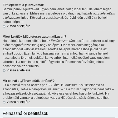
Elfelejtettem a jelszavamat!
Semmi pánik! A jelszavad ugyan nem lehet utólag kideríteni, de lehetőséged
van új készítésére. Ehhez menj a belépés oldalra, majd kattints az
Elfelejtettem
a jelszavam
linkre. Kövesd az utasításokat, és rövid időn belül újra be kell
tudnod lépned.
Vissza a tetejére
Miért kerülök kiléptetésre automatikusan?
Ha belépéskor nem jelölöd be az
Emlékezzen rám
opciót, a rendszer csak egy
előre meghatározott ideig hagy belépve. Ez a viselkedés meggátolja az
azonosítóddal való visszaélést. A tartós belépve maradáshoz jelöld be az
említett opciót. Ezen funkció használata nem ajánlott, ha nyilvános helyről
használod a fórumot, például könyvtárból, internetkávézóból vagy egyetemi
laborból. Ha nem látod a jelölőnégyzetet, a fórumon valószínűleg nincs
bekapcsolva ez a funkció.
Vissza a tetejére
Mit csinál a „Fórum sütik törlése”?
Ez a funkció törli az összes phpBB3 által küldött sütit. A sütik feladata az
azonosítás, illetve a beléptetés, valamint – ha a fórum tulajdonosa beállította –
a hozzászólások olvasottságának követése és ehhez hasonló funkciók. Ha
problémáid vannak a belépéssel vagy a kilépéssel, a sütik törlése segíthet.
Vissza a tetejére
Felhasználói beállítások