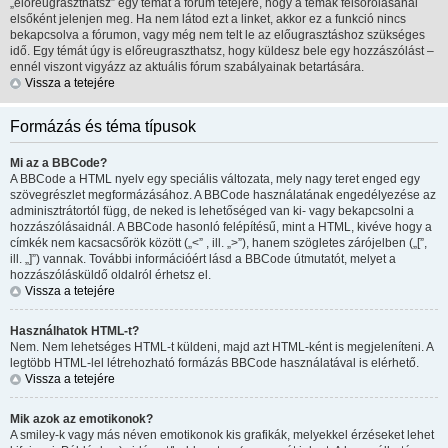
„előreugraszthatsz” egy témát a fórum tetejére, hogy a témák felsorolásánál
elsőként jelenjen meg. Ha nem látod ezt a linket, akkor ez a funkció nincs
bekapcsolva a fórumon, vagy még nem telt le az előugrasztáshoz szükséges
idő. Egy témát úgy is előreugraszthatsz, hogy küldesz bele egy hozzászólást –
ennél viszont vigyázz az aktuális fórum szabályainak betartására.
Vissza a tetejére
Formázás és téma típusok
Mi az a BBCode?
A BBCode a HTML nyelv egy speciális változata, mely nagy teret enged egy
szövegrészlet megformázásához. A BBCode használatának engedélyezése az
adminisztrátortól függ, de neked is lehetőséged van ki- vagy bekapcsolni a
hozzászólásaidnál. A BBCode hasonló felépítésű, mint a HTML, kivéve hogy a
címkék nem kacsacsőrök között („<” , ill. „>”), hanem szögletes zárójelben („[”,
ill. „]”) vannak. További információért lásd a BBCode útmutatót, melyet a
hozzászólásküldő oldalról érhetsz el.
Vissza a tetejére
Használhatok HTML-t?
Nem. Nem lehetséges HTML-t küldeni, majd azt HTML-ként is megjeleníteni. A
legtöbb HTML-lel létrehozható formázás BBCode használatával is elérhető.
Vissza a tetejére
Mik azok az emotikonok?
A smiley-k vagy más néven emotikonok kis grafikák, melyekkel érzéseket lehet