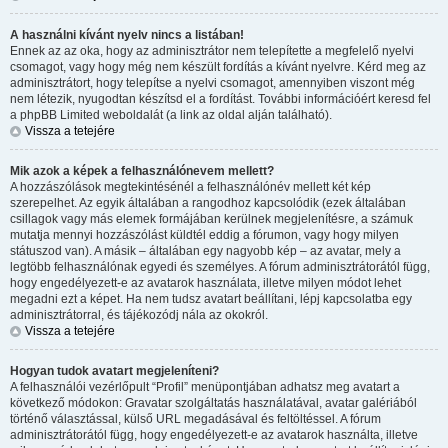
A használni kívánt nyelv nincs a listában!
Ennek az az oka, hogy az adminisztrátor nem telepítette a megfelelő nyelvi
csomagot, vagy hogy még nem készült fordítás a kívánt nyelvre. Kérd meg az
adminisztrátort, hogy telepítse a nyelvi csomagot, amennyiben viszont még
nem létezik, nyugodtan készítsd el a fordítást. További információért keresd fel
a phpBB Limited weboldalát (a link az oldal alján található).
Vissza a tetejére
Mik azok a képek a felhasználónevem mellett?
A hozzászólások megtekintésénél a felhasználónév mellett két kép
szerepelhet. Az egyik általában a rangodhoz kapcsolódik (ezek általában
csillagok vagy más elemek formájában kerülnek megjelenítésre, a számuk
mutatja mennyi hozzászólást küldtél eddig a fórumon, vagy hogy milyen
státuszod van). A másik – általában egy nagyobb kép – az avatar, mely a
legtöbb felhasználónak egyedi és személyes. A fórum adminisztrátorától függ,
hogy engedélyezett-e az avatarok használata, illetve milyen módot lehet
megadni ezt a képet. Ha nem tudsz avatart beállítani, lépj kapcsolatba egy
adminisztrátorral, és tájékozódj nála az okokról.
Vissza a tetejére
Hogyan tudok avatart megjeleníteni?
A felhasználói vezérlőpult “Profil” menüpontjában adhatsz meg avatart a
következő módokon: Gravatar szolgáltatás használatával, avatar galériából
történő választással, külső URL megadásával és feltöltéssel. A fórum
adminisztrátorától függ, hogy engedélyezett-e az avatarok használta, illetve