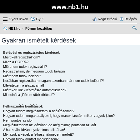
www.nb1.hu
Gyors linkek
GyIK
Regisztráció
Belépés
NB1.hu
Fórum kezdőlap
ere
Gyakran ismételt kérdések
sé
s
Belépési és regisztrációs kérdések
Miért kell regisztrálnom?
Mi az a COPPA?
Miért nem tudok regisztrálni?
Regisztráltam, de mégsem tudok belépni
Miért nem tudok belépni?
Korábban regisztráltam magam, azonban már nem tudok belépni?!
Elfelejtettem a jelszavamat!
Miért kerülök kiléptetésre automatikusan?
Mit csinál a „Fórum sütik törlése”?
Felhasználói beállítások
Hogyan tudom megváltoztatni a beállításaimat?
Hogyan tudom megakadályozni, hogy mások lássák, mikor vagyok jelen?
Nem pontos az idő!
Megváltoztattam az időzónát, de még mindig pontatlan az idő!
A használni kívánt nyelv nincs a listában!
Mik azok a képek a felhasználónevem mellett?
Hogyan tudok avatart megjeleníteni?