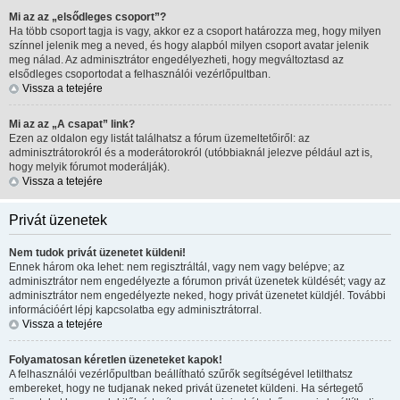
Mi az az „elsődleges csoport”?
Ha több csoport tagja is vagy, akkor ez a csoport határozza meg, hogy milyen
színnel jelenik meg a neved, és hogy alapból milyen csoport avatar jelenik
meg nálad. Az adminisztrátor engedélyezheti, hogy megváltoztasd az
elsődleges csoportodat a felhasználói vezérlőpultban.
Vissza a tetejére
Mi az az „A csapat” link?
Ezen az oldalon egy listát találhatsz a fórum üzemeltetőiről: az
adminisztrátorokról és a moderátorokról (utóbbiaknál jelezve például azt is,
hogy melyik fórumot moderálják).
Vissza a tetejére
Privát üzenetek
Nem tudok privát üzenetet küldeni!
Ennek három oka lehet: nem regisztráltál, vagy nem vagy belépve; az
adminisztrátor nem engedélyezte a fórumon privát üzenetek küldését; vagy az
adminisztrátor nem engedélyezte neked, hogy privát üzenetet küldjél. További
információért lépj kapcsolatba egy adminisztrátorral.
Vissza a tetejére
Folyamatosan kéretlen üzeneteket kapok!
A felhasználói vezérlőpultban beállítható szűrők segítségével letilthatsz
embereket, hogy ne tudjanak neked privát üzenetet küldeni. Ha sértegető