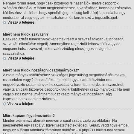
Néhány fórum lehet, hogy csak bizonyos felhasználók, illetve csoportok
számára érhető el. A fórum megtekintéséhez, olvasásához, benne hozzászólás
küldéséhez stb. lehet, hogy speciális jogosultság kell. Lépj kapcsolatba egy
moderátorral vagy egy adminisztrátorral, és kérelmezd a jogosultságot.
Vissza a tetejére
Miért nem tudok szavazni?
Csak regisztrált felhasználók vehetnek részt a szavazásokban (a többszöri
szavazás elkerülése végett). Amennyiben regisztrált felhasználó vagy de
mégsem tudsz szavazni, akkor valószínűleg nincs jogosultságod a
szavazáshoz.
Vissza a tetejére
Miért nem tudok hozzáadni csatolmányokat?
A csatolmányok feltöltéséhez szükséges jogosultság megadható fórumokra,
csoportokra vagy felhasználókra. Lehet, hogy az adminisztrátor nem
engedélyezte csatolmányok hozzáadását a fórumba, melybe írni szeretnél,
vagy talán csak bizonyos csoportok tagjai küldhetnek csatolmányokat. Ha nem
vagy biztos benne, miért nem tudsz csatolmányokat hozzáadni, lépj
kapcsolatba az adminisztrátorral.
Vissza a tetejére
Miért kaptam figyelmeztetést?
Minden adminisztrátornak megvan a saját szabályzata az oldalára. Ha
megsértettél egy szabályt, figyelmeztethetnek téged. Kérjük, vedd figyelembe,
hogy ez a fórum adminisztrátorának döntése – a phpBB Limited-nak semmi