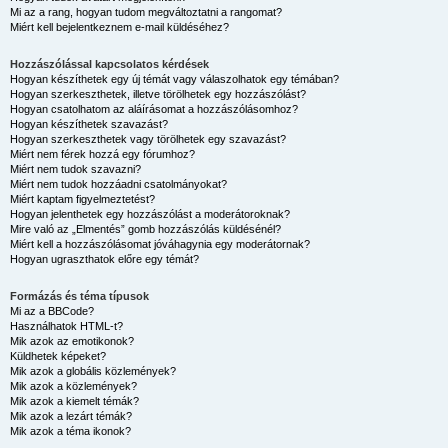
Mi az a rang, hogyan tudom megváltoztatni a rangomat?
Miért kell bejelentkeznem e-mail küldéséhez?
Hozzászólással kapcsolatos kérdések
Hogyan készíthetek egy új témát vagy válaszolhatok egy témában?
Hogyan szerkeszthetek, illetve törölhetek egy hozzászólást?
Hogyan csatolhatom az aláírásomat a hozzászólásomhoz?
Hogyan készíthetek szavazást?
Hogyan szerkeszthetek vagy törölhetek egy szavazást?
Miért nem férek hozzá egy fórumhoz?
Miért nem tudok szavazni?
Miért nem tudok hozzáadni csatolmányokat?
Miért kaptam figyelmeztetést?
Hogyan jelenthetek egy hozzászólást a moderátoroknak?
Mire való az „Elmentés” gomb hozzászólás küldésénél?
Miért kell a hozzászólásomat jóváhagynia egy moderátornak?
Hogyan ugraszthatok előre egy témát?
Formázás és téma típusok
Mi az a BBCode?
Használhatok HTML-t?
Mik azok az emotikonok?
Küldhetek képeket?
Mik azok a globális közlemények?
Mik azok a közlemények?
Mik azok a kiemelt témák?
Mik azok a lezárt témák?
Mik azok a téma ikonok?