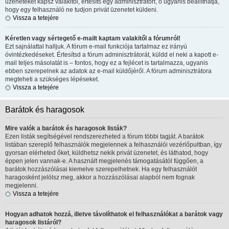
üzeneteket kapsz valakitől, értesíts egy adminisztrátort, ő ugyanis beállíthatja,
hogy egy felhasználó ne tudjon privát üzenetet küldeni.
Vissza a tetejére
Kéretlen vagy sértegető e-mailt kaptam valakitől a fórumról!
Ezt sajnálattal halljuk. A fórum e-mail funkciója tartalmaz ez irányú
óvintézkedéseket. Értesítsd a fórum adminisztrátorát, küldd el neki a kapott e-
mail teljes másolatát is – fontos, hogy ez a fejlécet is tartalmazza, ugyanis
ebben szerepelnek az adatok az e-mail küldőjéről. A fórum adminisztrátora
megteheti a szükséges lépéseket.
Vissza a tetejére
Barátok és haragosok
Mire valók a barátok és haragosok listák?
Ezen listák segítségével rendszerezheted a fórum többi tagját. A barátok
listában szereplő felhasználók megjelennek a felhasználói vezérlőpultban, így
gyorsan elérheted őket, küldhetsz nekik privát üzenetet, és láthatod, hogy
éppen jelen vannak-e. A használt megjelenés támogatásától függően, a
barátok hozzászólásai kiemelve szerepelhetnek. Ha egy felhasználót
haragosként jelölsz meg, akkor a hozzászólásai alapból nem fognak
megjelenni.
Vissza a tetejére
Hogyan adhatok hozzá, illetve távolíthatok el felhasználókat a barátok vagy
haragosok listáról?