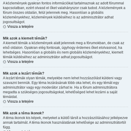
A közlemények gyakran fontos információkat tartalmaznak az adott fórummal
kapcsolatban, ezért olvasd el őket valahányszor csak tudod. A közlemények a
fórum összes oldalán, felül jelennek meg. Hasonlóan a globális
közleményekhez, közlemények küldéséhez is az adminisztrátor adhat
jogosultságot.
Vissza a tetejére
Mik azok a kiemelt témák?
A kiemelt témák a közlemények alatt jelennek meg a fórumokban, de csak az
első oldalon. Gyakran elég fontosak, úgyhogy érdemes őket elolvasnod, ha
lehetséges. Hasonlóan a globális és nem globális közleményekhez, kiemelt
témák küldéséhez az adminisztrátor adhat jogosultságot.
Vissza a tetejére
Mik azok a lezárt témák?
A lezárt témák olyan témák, melyekbe nem lehet hozzászólást küldeni vagy
szavazni bennük. Egy téma lezárásának több oka lehet, és egy témát egy
adminisztrátor vagy egy moderátor zárhat le. Ha a fórum adminisztrátora
megadta a szükséges jogosultságokat, lehetőséged lehet lezárni a saját
témáidat.
Vissza a tetejére
Mik azok a téma ikonok?
A téma ikonok kis képek, melyeket a küldő társít a hozzászólásához jelképezve
annak tartalmát. A téma ikonok használatának lehetősége az adminisztrátortól
függ.