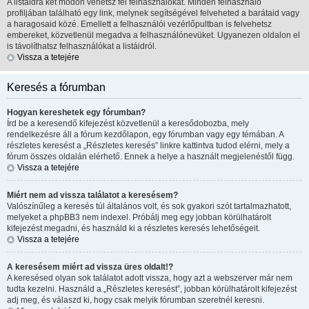
A listáidra két módon vehetsz fel felhasználókat. Minden felhasználó
profiljában található egy link, melynek segítségével felveheted a barátaid vagy
a haragosaid közé. Emellett a felhasználói vezérlőpultban is felvehetsz
embereket, közvetlenül megadva a felhasználónevüket. Ugyanezen oldalon el
is távolíthatsz felhasználókat a listáidról.
Vissza a tetejére
Keresés a fórumban
Hogyan kereshetek egy fórumban?
Írd be a keresendő kifejezést közvetlenül a keresődobozba, mely
rendelkezésre áll a fórum kezdőlapon, egy fórumban vagy egy témában. A
részletes keresést a „Részletes keresés” linkre kattintva tudod elérni, mely a
fórum összes oldalán elérhető. Ennek a helye a használt megjelenéstől függ.
Vissza a tetejére
Miért nem ad vissza találatot a keresésem?
Valószínűleg a keresés túl általános volt, és sok gyakori szót tartalmazhatott,
melyeket a phpBB3 nem indexel. Próbálj meg egy jobban körülhatárolt
kifejezést megadni, és használd ki a részletes keresés lehetőségeit.
Vissza a tetejére
A keresésem miért ad vissza üres oldalt!?
A keresésed olyan sok találatot adott vissza, hogy azt a webszerver már nem
tudta kezelni. Használd a „Részletes keresést”, jobban körülhatárolt kifejezést
adj meg, és válaszd ki, hogy csak melyik fórumban szeretnél keresni.