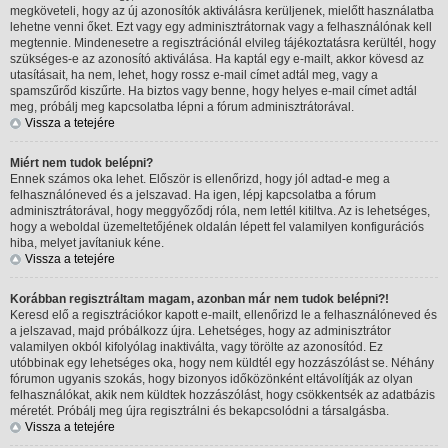
megköveteli, hogy az új azonosítók aktiválásra kerüljenek, mielőtt használatba
lehetne venni őket. Ezt vagy egy adminisztrátornak vagy a felhasználónak kell
megtennie. Mindenesetre a regisztrációnál elvileg tájékoztatásra kerültél, hogy
szükséges-e az azonosító aktiválása. Ha kaptál egy e-mailt, akkor kövesd az
utasításait, ha nem, lehet, hogy rossz e-mail címet adtál meg, vagy a
spamszűrőd kiszűrte. Ha biztos vagy benne, hogy helyes e-mail címet adtál
meg, próbálj meg kapcsolatba lépni a fórum adminisztrátorával.
Vissza a tetejére
Miért nem tudok belépni?
Ennek számos oka lehet. Először is ellenőrizd, hogy jól adtad-e meg a
felhasználóneved és a jelszavad. Ha igen, lépj kapcsolatba a fórum
adminisztrátorával, hogy meggyőződj róla, nem lettél kitiltva. Az is lehetséges,
hogy a weboldal üzemeltetőjének oldalán lépett fel valamilyen konfigurációs
hiba, melyet javítaniuk kéne.
Vissza a tetejére
Korábban regisztráltam magam, azonban már nem tudok belépni?!
Keresd elő a regisztrációkor kapott e-mailt, ellenőrizd le a felhasználóneved és
a jelszavad, majd próbálkozz újra. Lehetséges, hogy az adminisztrátor
valamilyen okból kifolyólag inaktiválta, vagy törölte az azonosítód. Ez
utóbbinak egy lehetséges oka, hogy nem küldtél egy hozzászólást se. Néhány
fórumon ugyanis szokás, hogy bizonyos időközönként eltávolítják az olyan
felhasználókat, akik nem küldtek hozzászólást, hogy csökkentsék az adatbázis
méretét. Próbálj meg újra regisztrálni és bekapcsolódni a társalgásba.
Vissza a tetejére