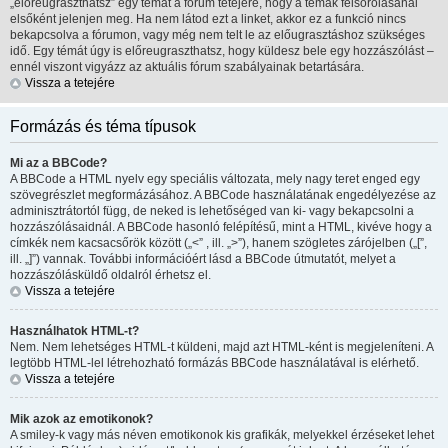
„előreugraszthatsz” egy témát a fórum tetejére, hogy a témák felsorolásánál
elsőként jelenjen meg. Ha nem látod ezt a linket, akkor ez a funkció nincs
bekapcsolva a fórumon, vagy még nem telt le az előugrasztáshoz szükséges
idő. Egy témát úgy is előreugraszthatsz, hogy küldesz bele egy hozzászólást –
ennél viszont vigyázz az aktuális fórum szabályainak betartására.
Vissza a tetejére
Formázás és téma típusok
Mi az a BBCode?
A BBCode a HTML nyelv egy speciális változata, mely nagy teret enged egy
szövegrészlet megformázásához. A BBCode használatának engedélyezése az
adminisztrátortól függ, de neked is lehetőséged van ki- vagy bekapcsolni a
hozzászólásaidnál. A BBCode hasonló felépítésű, mint a HTML, kivéve hogy a
címkék nem kacsacsőrök között („<” , ill. „>”), hanem szögletes zárójelben („[”,
ill. „]”) vannak. További információért lásd a BBCode útmutatót, melyet a
hozzászólásküldő oldalról érhetsz el.
Vissza a tetejére
Használhatok HTML-t?
Nem. Nem lehetséges HTML-t küldeni, majd azt HTML-ként is megjeleníteni. A
legtöbb HTML-lel létrehozható formázás BBCode használatával is elérhető.
Vissza a tetejére
Mik azok az emotikonok?
A smiley-k vagy más néven emotikonok kis grafikák, melyekkel érzéseket lehet