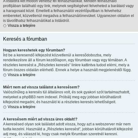
A listáidra két módon vehetsz fel felhasználókat. Minden felhasználó
profiljában található egy link, melynek segítségével felveheted a barátaid vagy
a haragosaid közé. Emellett a felhasználói vezérlőpultban is felvehetsz
embereket, közvetlenül megadva a felhasználónevüket. Ugyanezen oldalon el
is távolíthatsz felhasználókat a listáidról.
Vissza a tetejére
Keresés a fórumban
Hogyan kereshetek egy fórumban?
Írd be a keresendő kifejezést közvetlenül a keresődobozba, mely
rendelkezésre áll a fórum kezdőlapon, egy fórumban vagy egy témában. A
részletes keresést a „Részletes keresés” linkre kattintva tudod elérni, mely a
fórum összes oldalán elérhető. Ennek a helye a használt megjelenéstől függ.
Vissza a tetejére
Miért nem ad vissza találatot a keresésem?
Valószínűleg a keresés túl általános volt, és sok gyakori szót tartalmazhatott,
melyeket a phpBB3 nem indexel. Próbálj meg egy jobban körülhatárolt
kifejezést megadni, és használd ki a részletes keresés lehetőségeit.
Vissza a tetejére
A keresésem miért ad vissza üres oldalt!?
A keresésed olyan sok találatot adott vissza, hogy azt a webszerver már nem
tudta kezelni. Használd a „Részletes keresést”, jobban körülhatárolt kifejezést
adj meg, és válaszd ki, hogy csak melyik fórumban szeretnél keresni.