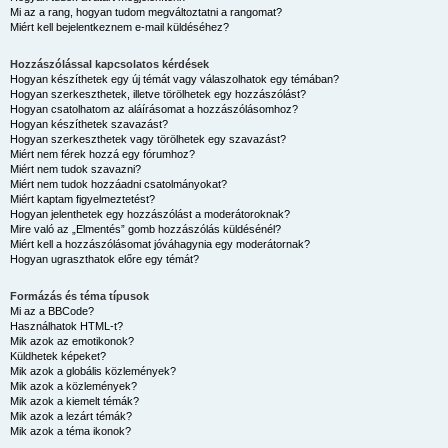
Mi az a rang, hogyan tudom megváltoztatni a rangomat?
Miért kell bejelentkeznem e-mail küldéséhez?
Hozzászólással kapcsolatos kérdések
Hogyan készíthetek egy új témát vagy válaszolhatok egy témában?
Hogyan szerkeszthetek, illetve törölhetek egy hozzászólást?
Hogyan csatolhatom az aláírásomat a hozzászólásomhoz?
Hogyan készíthetek szavazást?
Hogyan szerkeszthetek vagy törölhetek egy szavazást?
Miért nem férek hozzá egy fórumhoz?
Miért nem tudok szavazni?
Miért nem tudok hozzáadni csatolmányokat?
Miért kaptam figyelmeztetést?
Hogyan jelenthetek egy hozzászólást a moderátoroknak?
Mire való az „Elmentés” gomb hozzászólás küldésénél?
Miért kell a hozzászólásomat jóváhagynia egy moderátornak?
Hogyan ugraszthatok előre egy témát?
Formázás és téma típusok
Mi az a BBCode?
Használhatok HTML-t?
Mik azok az emotikonok?
Küldhetek képeket?
Mik azok a globális közlemények?
Mik azok a közlemények?
Mik azok a kiemelt témák?
Mik azok a lezárt témák?
Mik azok a téma ikonok?