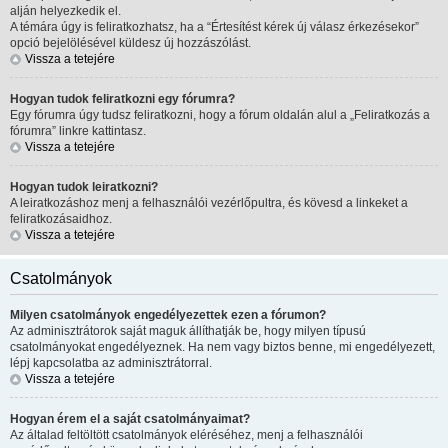
alján helyezkedik el.
A témára úgy is feliratkozhatsz, ha a “Értesítést kérek új válasz érkezésekor”
opció bejelölésével küldesz új hozzászólást.
Vissza a tetejére
Hogyan tudok feliratkozni egy fórumra?
Egy fórumra úgy tudsz feliratkozni, hogy a fórum oldalán alul a „Feliratkozás a
fórumra” linkre kattintasz.
Vissza a tetejére
Hogyan tudok leiratkozni?
A leiratkozáshoz menj a felhasználói vezérlőpultra, és kövesd a linkeket a
feliratkozásaidhoz.
Vissza a tetejére
Csatolmányok
Milyen csatolmányok engedélyezettek ezen a fórumon?
Az adminisztrátorok saját maguk állíthatják be, hogy milyen típusú
csatolmányokat engedélyeznek. Ha nem vagy biztos benne, mi engedélyezett,
lépj kapcsolatba az adminisztrátorral.
Vissza a tetejére
Hogyan érem el a saját csatolmányaimat?
Az általad feltöltött csatolmányok eléréséhez, menj a felhasználói