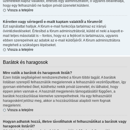
üzeneteket kapsz valakitől, értesíts egy adminisztrátort, ő ugyanis beállíthatja,
hogy egy felhasználó ne tudjon privát üzenetet küldeni.
Vissza a tetejére
Kéretlen vagy sértegető e-mailt kaptam valakitől a fórumról!
Ezt sajnálattal halljuk. A fórum e-mail funkciója tartalmaz ez irányú
óvintézkedéseket. Értesítsd a fórum adminisztrátorát, küldd el neki a kapott e-
mail teljes másolatát is – fontos, hogy ez a fejlécet is tartalmazza, ugyanis
ebben szerepelnek az adatok az e-mail küldőjéről. A fórum adminisztrátora
megteheti a szükséges lépéseket.
Vissza a tetejére
Barátok és haragosok
Mire valók a barátok és haragosok listák?
Ezen listák segítségével rendszerezheted a fórum többi tagját. A barátok
listában szereplő felhasználók megjelennek a felhasználói vezérlőpultban, így
gyorsan elérheted őket, küldhetsz nekik privát üzenetet, és láthatod, hogy
éppen jelen vannak-e. A használt megjelenés támogatásától függően, a
barátok hozzászólásai kiemelve szerepelhetnek. Ha egy felhasználót
haragosként jelölsz meg, akkor a hozzászólásai alapból nem fognak
megjelenni.
Vissza a tetejére
Hogyan adhatok hozzá, illetve távolíthatok el felhasználókat a barátok vagy
haragosok listáról?