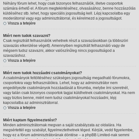
Néhány fórum lehet, hogy csak bizonyos felhasználók, illetve csoportok
számára érhető el. A fórum megtekintéséhez, olvasásához, benne hozzászólás
küldéséhez stb. lehet, hogy speciális jogosultság kell. Lépj kapcsolatba egy
moderátorral vagy egy adminisztrátorral, és kérelmezd a jogosultságot.
Vissza a tetejére
Miért nem tudok szavazni?
Csak regisztrált felhasználók vehetnek részt a szavazásokban (a többszöri
szavazás elkerülése végett). Amennyiben regisztrált felhasználó vagy de
mégsem tudsz szavazni, akkor valószínűleg nincs jogosultságod a
szavazáshoz.
Vissza a tetejére
Miért nem tudok hozzáadni csatolmányokat?
A csatolmányok feltöltéséhez szükséges jogosultság megadható fórumokra,
csoportokra vagy felhasználókra. Lehet, hogy az adminisztrátor nem
engedélyezte csatolmányok hozzáadását a fórumba, melybe írni szeretnél,
vagy talán csak bizonyos csoportok tagjai küldhetnek csatolmányokat. Ha nem
vagy biztos benne, miért nem tudsz csatolmányokat hozzáadni, lépj
kapcsolatba az adminisztrátorral.
Vissza a tetejére
Miért kaptam figyelmeztetést?
Minden adminisztrátornak megvan a saját szabályzata az oldalára. Ha
megsértettél egy szabályt, figyelmeztethetnek téged. Kérjük, vedd figyelembe,
hogy ez a fórum adminisztrátorának döntése – a phpBB Limited-nak semmi