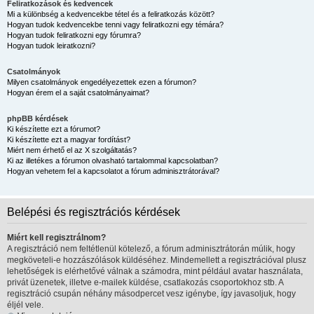
Feliratkozások és kedvencek
Mi a különbség a kedvencekbe tétel és a feliratkozás között?
Hogyan tudok kedvencekbe tenni vagy feliratkozni egy témára?
Hogyan tudok feliratkozni egy fórumra?
Hogyan tudok leiratkozni?
Csatolmányok
Milyen csatolmányok engedélyezettek ezen a fórumon?
Hogyan érem el a saját csatolmányaimat?
phpBB kérdések
Ki készítette ezt a fórumot?
Ki készítette ezt a magyar fordítást?
Miért nem érhető el az X szolgáltatás?
Ki az illetékes a fórumon olvasható tartalommal kapcsolatban?
Hogyan vehetem fel a kapcsolatot a fórum adminisztrátorával?
Belépési és regisztrációs kérdések
Miért kell regisztrálnom?
A regisztráció nem feltétlenül kötelező, a fórum adminisztrátorán múlik, hogy
megköveteli-e hozzászólások küldéséhez. Mindemellett a regisztrációval plusz
lehetőségek is elérhetővé válnak a számodra, mint például avatar használata,
privát üzenetek, illetve e-mailek küldése, csatlakozás csoportokhoz stb. A
regisztráció csupán néhány másodpercet vesz igénybe, így javasoljuk, hogy
éljél vele.