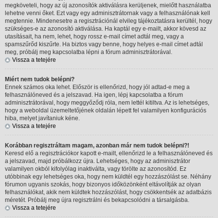
megköveteli, hogy az új azonosítók aktiválásra kerüljenek, mielőtt használatba
lehetne venni őket. Ezt vagy egy adminisztrátornak vagy a felhasználónak kell
megtennie. Mindenesetre a regisztrációnál elvileg tájékoztatásra kerültél, hogy
szükséges-e az azonosító aktiválása. Ha kaptál egy e-mailt, akkor kövesd az
utasításait, ha nem, lehet, hogy rossz e-mail címet adtál meg, vagy a
spamszűrőd kiszűrte. Ha biztos vagy benne, hogy helyes e-mail címet adtál
meg, próbálj meg kapcsolatba lépni a fórum adminisztrátorával.
Vissza a tetejére
Miért nem tudok belépni?
Ennek számos oka lehet. Először is ellenőrizd, hogy jól adtad-e meg a
felhasználóneved és a jelszavad. Ha igen, lépj kapcsolatba a fórum
adminisztrátorával, hogy meggyőződj róla, nem lettél kitiltva. Az is lehetséges,
hogy a weboldal üzemeltetőjének oldalán lépett fel valamilyen konfigurációs
hiba, melyet javítaniuk kéne.
Vissza a tetejére
Korábban regisztráltam magam, azonban már nem tudok belépni?!
Keresd elő a regisztrációkor kapott e-mailt, ellenőrizd le a felhasználóneved és
a jelszavad, majd próbálkozz újra. Lehetséges, hogy az adminisztrátor
valamilyen okból kifolyólag inaktiválta, vagy törölte az azonosítód. Ez
utóbbinak egy lehetséges oka, hogy nem küldtél egy hozzászólást se. Néhány
fórumon ugyanis szokás, hogy bizonyos időközönként eltávolítják az olyan
felhasználókat, akik nem küldtek hozzászólást, hogy csökkentsék az adatbázis
méretét. Próbálj meg újra regisztrálni és bekapcsolódni a társalgásba.
Vissza a tetejére