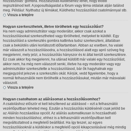
hozzászólás" gombra. Hozzászólás küldéséhez lehet, hogy előbb
regisztrálnod kell. A jogosultságaidat a fórum vagy téma oldalak alján találod
meg. Például: Nyithatsz új témákat, Küldhetsz hozzászólást csatolmánnyal stb.
Vissza a tetejére
Hogyan szerkeszthetek, illetve törölhetek egy hozzászólást?
Ha nem vagy adminisztrátor vagy moderátor, akkor csak azokat a
hozzászólásokat szerkesztheted vagy törölheted, melyeket te küldtél. Egy
hozzászólást a szerkesztés gombra kattintva tudsz szerkeszteni, általában
csak a beküldés utáni korlátozott időtartamban. Abban az esetben, ha valaki
már válaszolt a hozzászólásodra, a hozzászólásod alatt egy apró szöveg fog
megjelenni, mely jelzi, a hozzászólás hányszor és ki által került szerkesztésre.
Ez csak akkor fog megjelenni, ha utánad küldött már valaki egy hozzászólást,
akkor nem, ha még nem válaszolt senki, illetve ha egy moderátor vagy egy
adminisztrátor szerkesztette a hozzászólásod, bár ők hagyhatnak egy
megjegyzést jelezve a szerkesztés okát. Kérjük, vedd figyelembe, hogy a
normál felhasználók nem törölhetik a hozzászólásukat, miután már másvalaki
válaszolt.
Vissza a tetejére
Hogyan csatolhatom az aláírásomat a hozzászólásomhoz?
A csatoláshoz először el kell készítened az aláírásod – ezt a felhasználói
vezérlőpultban teheted meg. Ezután a hozzászólás küldésénél csak jelöld be
az
Aláírás hozzáadása
opciót. Az aláírás automatikusan is hozzáadható
minden hozzászóláshoz, ehhez is a felhasználói vezérlőpultban kell
megváltoztatnod a megfelelő beállítást. Ha így teszel, az egyes
hozzászólásoknál a küldéskor a megfelelő opció kikapcsolásával még mindig