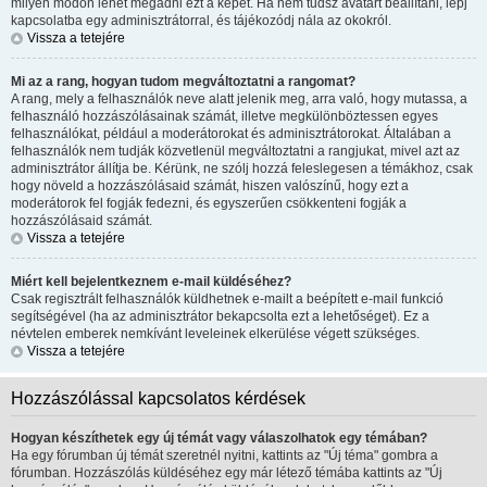
milyen módon lehet megadni ezt a képet. Ha nem tudsz avatart beállítani, lépj
kapcsolatba egy adminisztrátorral, és tájékozódj nála az okokról.
Vissza a tetejére
Mi az a rang, hogyan tudom megváltoztatni a rangomat?
A rang, mely a felhasználók neve alatt jelenik meg, arra való, hogy mutassa, a
felhasználó hozzászólásainak számát, illetve megkülönböztessen egyes
felhasználókat, például a moderátorokat és adminisztrátorokat. Általában a
felhasználók nem tudják közvetlenül megváltoztatni a rangjukat, mivel azt az
adminisztrátor állítja be. Kérünk, ne szólj hozzá feleslegesen a témákhoz, csak
hogy növeld a hozzászólásaid számát, hiszen valószínű, hogy ezt a
moderátorok fel fogják fedezni, és egyszerűen csökkenteni fogják a
hozzászólásaid számát.
Vissza a tetejére
Miért kell bejelentkeznem e-mail küldéséhez?
Csak regisztrált felhasználók küldhetnek e-mailt a beépített e-mail funkció
segítségével (ha az adminisztrátor bekapcsolta ezt a lehetőséget). Ez a
névtelen emberek nemkívánt leveleinek elkerülése végett szükséges.
Vissza a tetejére
Hozzászólással kapcsolatos kérdések
Hogyan készíthetek egy új témát vagy válaszolhatok egy témában?
Ha egy fórumban új témát szeretnél nyitni, kattints az "Új téma" gombra a
fórumban. Hozzászólás küldéséhez egy már létező témába kattints az "Új