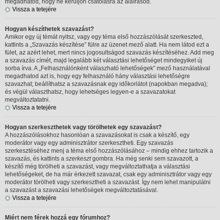
megadhatod, hogy ne kerüljön csatolásra az aláírásod.
Vissza a tetejére
Hogyan készíthetek szavazást?
Amikor egy új témát nyitsz, vagy egy téma első hozzászólását szerkeszted,
kattints a „Szavazás készítése” fülre az üzenet mező alatt. Ha nem látod ezt a
fület, az azért lehet, mert nincs jogosultságod szavazás készítéséhez. Add meg
a szavazás címét, majd legalább két választási lehetőséget mindegyiket új
sorba írva. A „Felhasználónként válaszható lehetőségek” mező használatával
megadhatod azt is, hogy egy felhasználó hány választási lehetőségre
szavazhat; beállíthatsz a szavazásnak egy időkorlátot (napokban megadva);
és végül választhatsz, hogy lehetséges legyen-e a szavazatokat
megváltoztatatni.
Vissza a tetejére
Hogyan szerkeszthetek vagy törölhetek egy szavazást?
A hozzászólásokhoz hasonlóan a szavazásokat is csak a készítő, egy
moderátor vagy egy adminisztrátor szerkesztheti. Egy szavazás
szerkesztéséhez menj a téma első hozzászólásához – mindig ehhez tartozik a
szavazás, és kattints a
szerkeszt
gombra. Ha még senki sem szavazott, a
készítő még törölheti a szavazást, vagy megváltoztathatja a választási
lehetőségeket, de ha már érkezett szavazat, csak egy adminisztrátor vagy egy
moderátor törölheti vagy szerkesztheti a szavazást. Így nem lehet manipulálni
a szavazást a szavazási lehetőségek megváltoztatásával.
Vissza a tetejére
Miért nem férek hozzá egy fórumhoz?