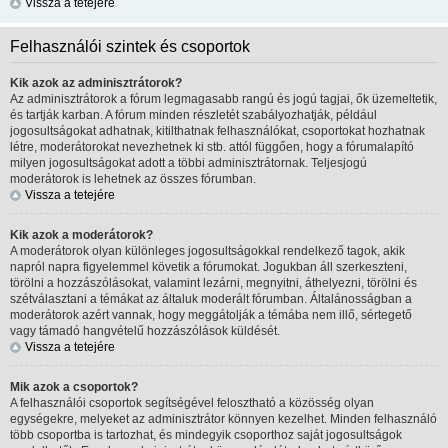
Vissza a tetejére
Felhasználói szintek és csoportok
Kik azok az adminisztrátorok?
Az adminisztrátorok a fórum legmagasabb rangú és jogú tagjai, ők üzemeltetik,
és tartják karban. A fórum minden részletét szabályozhatják, például
jogosultságokat adhatnak, kitilthatnak felhasználókat, csoportokat hozhatnak
létre, moderátorokat nevezhetnek ki stb. attól függően, hogy a fórumalapító
milyen jogosultságokat adott a többi adminisztrátornak. Teljesjogú
moderátorok is lehetnek az összes fórumban.
Vissza a tetejére
Kik azok a moderátorok?
A moderátorok olyan különleges jogosultságokkal rendelkező tagok, akik
napról napra figyelemmel követik a fórumokat. Jogukban áll szerkeszteni,
törölni a hozzászólásokat, valamint lezárni, megnyitni, áthelyezni, törölni és
szétválasztani a témákat az általuk moderált fórumban. Általánosságban a
moderátorok azért vannak, hogy meggátolják a témába nem illő, sértegető
vagy támadó hangvételű hozzászólások küldését.
Vissza a tetejére
Mik azok a csoportok?
A felhasználói csoportok segítségével felosztható a közösség olyan
egységekre, melyeket az adminisztrátor könnyen kezelhet. Minden felhasználó
több csoportba is tartozhat, és mindegyik csoporthoz saját jogosultságok