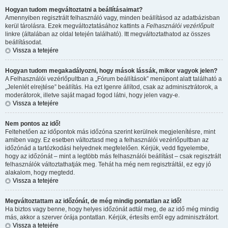
Hogyan tudom megváltoztatni a beállításaimat?
Amennyiben regisztrált felhasználó vagy, minden beállításod az adatbázisban
kerül tárolásra. Ezek megváltoztatásához kattints a
Felhasználói vezérlőpult
linkre (általában az oldal tetején található). Itt megváltoztathatod az összes
beállításodat.
Vissza a tetejére
Hogyan tudom megakadályozni, hogy mások lássák, mikor vagyok jelen?
A Felhasználói vezérlőpultban a „Fórum beállítások” menüpont alatt található a
„Jelenlét elrejtése” beállítás. Ha ezt
Igen
re állítod, csak az adminisztrátorok, a
moderátorok, illetve saját magad fogod látni, hogy jelen vagy-e.
Vissza a tetejére
Nem pontos az idő!
Feltehetően az időpontok más időzóna szerint kerülnek megjelenítésre, mint
amiben vagy. Ez esetben változtasd meg a felhasználói vezérlőpultban az
időzónád a tartózkodási helyednek megfelelően. Kérjük, vedd figyelembe,
hogy az időzónát – mint a legtöbb más felhasználói beállítást – csak regisztrált
felhasználók változtathatják meg. Tehát ha még nem regisztráltál, ez egy jó
alakalom, hogy megtedd.
Vissza a tetejére
Megváltoztattam az időzónát, de még mindig pontatlan az idő!
Ha biztos vagy benne, hogy helyes időzónát adtál meg, de az idő még mindig
más, akkor a szerver órája pontatlan. Kérjük, értesíts erről egy adminisztrátort.
Vissza a tetejére