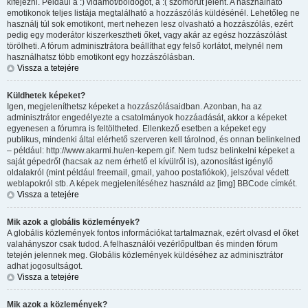
kifejezni. Például a :) vidámot/boldogot, a :( szomorút jelent. A használható
emotikonok teljes listája megtalálható a hozzászólás küldésénél. Lehetőleg ne
használj túl sok emotikont, mert nehezen lesz olvasható a hozzászólás, ezért
pedig egy moderátor kiszerkesztheti őket, vagy akár az egész hozzászólást
törölheti. A fórum adminisztrátora beállíthat egy felső korlátot, melynél nem
használhatsz több emotikont egy hozzászólásban.
Vissza a tetejére
Küldhetek képeket?
Igen, megjeleníthetsz képeket a hozzászólásaidban. Azonban, ha az
adminisztrátor engedélyezte a csatolmányok hozzáadását, akkor a képeket
egyenesen a fórumra is feltöltheted. Ellenkező esetben a képeket egy
publikus, mindenki által elérhető szerveren kell tárolnod, és onnan belinkelned
– például: http://www.akarmi.hu/en-kepem.gif. Nem tudsz belinkelni képeket a
saját gépedről (hacsak az nem érhető el kívülről is), azonosítást igénylő
oldalakról (mint például freemail, gmail, yahoo postafiókok), jelszóval védett
weblapokról stb. A képek megjelenítéséhez használd az [img] BBCode címkét.
Vissza a tetejére
Mik azok a globális közlemények?
A globális közlemények fontos információkat tartalmaznak, ezért olvasd el őket
valahányszor csak tudod. A felhasználói vezérlőpultban és minden fórum
tetején jelennek meg. Globális közlemények küldéséhez az adminisztrátor
adhat jogosultságot.
Vissza a tetejére
Mik azok a közlemények?