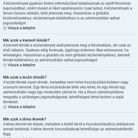
A közlemények gyakran fontos információkat tartalmaznak az adott fórummal
kapcsolatban, ezért olvasd el őket valahányszor csak tudod. A közlemények a
fórum összes oldalán, felül jelennek meg. Hasonlóan a globális
közleményekhez, közlemények küldéséhez is az adminisztrátor adhat
jogosultságot.
Vissza a tetejére
Mik azok a kiemelt témák?
A kiemelt témák a közlemények alatt jelennek meg a fórumokban, de csak az
első oldalon. Gyakran elég fontosak, úgyhogy érdemes őket elolvasnod, ha
lehetséges. Hasonlóan a globális és nem globális közleményekhez, kiemelt
témák küldéséhez az adminisztrátor adhat jogosultságot.
Vissza a tetejére
Mik azok a lezárt témák?
A lezárt témák olyan témák, melyekbe nem lehet hozzászólást küldeni vagy
szavazni bennük. Egy téma lezárásának több oka lehet, és egy témát egy
adminisztrátor vagy egy moderátor zárhat le. Ha a fórum adminisztrátora
megadta a szükséges jogosultságokat, lehetőséged lehet lezárni a saját
témáidat.
Vissza a tetejére
Mik azok a téma ikonok?
A téma ikonok kis képek, melyeket a küldő társít a hozzászólásához jelképezve
annak tartalmát. A téma ikonok használatának lehetősége az adminisztrátortól
függ.