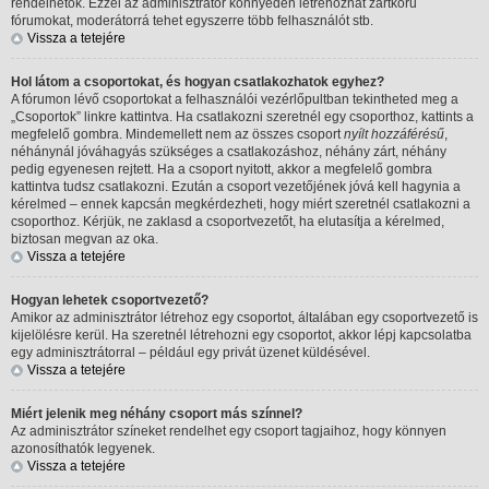
rendelhetők. Ezzel az adminisztrátor könnyedén létrehozhat zártkörű
fórumokat, moderátorrá tehet egyszerre több felhasználót stb.
Vissza a tetejére
Hol látom a csoportokat, és hogyan csatlakozhatok egyhez?
A fórumon lévő csoportokat a felhasználói vezérlőpultban tekintheted meg a
„Csoportok” linkre kattintva. Ha csatlakozni szeretnél egy csoporthoz, kattints a
megfelelő gombra. Mindemellett nem az összes csoport
nyílt hozzáférésű
,
néhánynál jóváhagyás szükséges a csatlakozáshoz, néhány zárt, néhány
pedig egyenesen rejtett. Ha a csoport nyitott, akkor a megfelelő gombra
kattintva tudsz csatlakozni. Ezután a csoport vezetőjének jóvá kell hagynia a
kérelmed – ennek kapcsán megkérdezheti, hogy miért szeretnél csatlakozni a
csoporthoz. Kérjük, ne zaklasd a csoportvezetőt, ha elutasítja a kérelmed,
biztosan megvan az oka.
Vissza a tetejére
Hogyan lehetek csoportvezető?
Amikor az adminisztrátor létrehoz egy csoportot, általában egy csoportvezető is
kijelölésre kerül. Ha szeretnél létrehozni egy csoportot, akkor lépj kapcsolatba
egy adminisztrátorral – például egy privát üzenet küldésével.
Vissza a tetejére
Miért jelenik meg néhány csoport más színnel?
Az adminisztrátor színeket rendelhet egy csoport tagjaihoz, hogy könnyen
azonosíthatók legyenek.
Vissza a tetejére