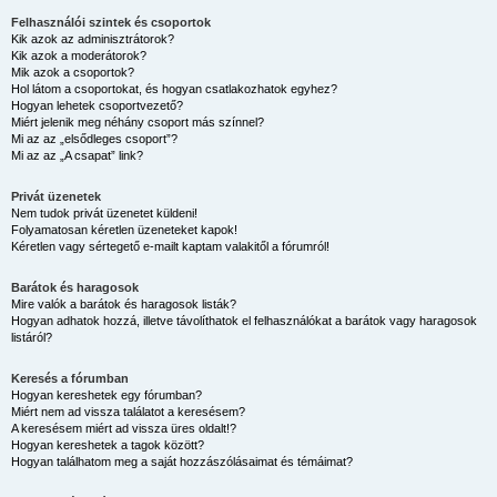
Felhasználói szintek és csoportok
Kik azok az adminisztrátorok?
Kik azok a moderátorok?
Mik azok a csoportok?
Hol látom a csoportokat, és hogyan csatlakozhatok egyhez?
Hogyan lehetek csoportvezető?
Miért jelenik meg néhány csoport más színnel?
Mi az az „elsődleges csoport”?
Mi az az „A csapat” link?
Privát üzenetek
Nem tudok privát üzenetet küldeni!
Folyamatosan kéretlen üzeneteket kapok!
Kéretlen vagy sértegető e-mailt kaptam valakitől a fórumról!
Barátok és haragosok
Mire valók a barátok és haragosok listák?
Hogyan adhatok hozzá, illetve távolíthatok el felhasználókat a barátok vagy haragosok
listáról?
Keresés a fórumban
Hogyan kereshetek egy fórumban?
Miért nem ad vissza találatot a keresésem?
A keresésem miért ad vissza üres oldalt!?
Hogyan kereshetek a tagok között?
Hogyan találhatom meg a saját hozzászólásaimat és témáimat?