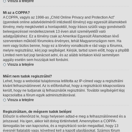
Vissza a tetejére
Mi az a COPPA?
A COPPA, vagyis az 1998-as „Child Online Privacy and Protection Act”
(gyerekek online adatvédelméről intézkedő törvény) egy egyesült államokbeli
törvény, mely megköveteli a honlapoktól, hogy írásos szülői vagy gondviselői
beleegyezéssel rendelkezzenek 13 éven aluli személyektől való
adatgyűjtéshez. Ez a törvény csak az Amerikai Egyesült Államokban lévő
szervereken működő fórumokra érvényes, tehát Magyarországon nem. Ha
nem vagy biztos benne, hogy ez a törvény vonatkozik-e rád vagy a fórumra,
melyre regisztrálsz, kérj jogi segítséget. Kérjük, tartsd szem előtt, hogy a phpBB
Limited nem tud jogi tanácsot adni, és az alább leírtakon kívül semmilyen
aggály esetén sem hozzájuk kell fordulni.
Vissza a tetejére
Miért nem tudok regisztrálni?
Lehet, hogy a weboldal tulajdonosa letiltotta az IP-címed vagy a regisztrálni
kívánt felhasználónevet. Az is előfordulhat, hogy a regisztráció kikapcsolásra
került, hogy ne tudjanak új felhasználók regisztrálni. További segítségért lépj
kapcsolatba a fórum egyik adminisztrátorával.
Vissza a tetejére
Regisztráltam, de mégsem tudok belépni
Először is ellenőrizd le, hogy helyesen adtad-e meg a felhasználóneved és a
jelszavad. Ha igen, akkor két dolog történhetett. Amennyiben a COPPA-
támogatás be van kapcsolva, és a regisztráció során megadtad, hogy 13
évesnél fiatalabb vagy, követned kell a kapott utasításokat. Számos fórum