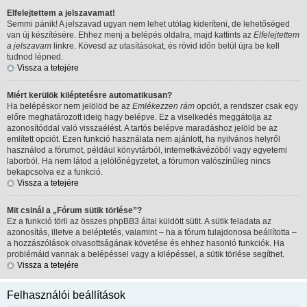
Elfelejtettem a jelszavamat!
Semmi pánik! A jelszavad ugyan nem lehet utólag kideríteni, de lehetőséged
van új készítésére. Ehhez menj a belépés oldalra, majd kattints az
Elfelejtettem
a jelszavam
linkre. Kövesd az utasításokat, és rövid időn belül újra be kell
tudnod lépned.
Vissza a tetejére
Miért kerülök kiléptetésre automatikusan?
Ha belépéskor nem jelölöd be az
Emlékezzen rám
opciót, a rendszer csak egy
előre meghatározott ideig hagy belépve. Ez a viselkedés meggátolja az
azonosítóddal való visszaélést. A tartós belépve maradáshoz jelöld be az
említett opciót. Ezen funkció használata nem ajánlott, ha nyilvános helyről
használod a fórumot, például könyvtárból, internetkávézóból vagy egyetemi
laborból. Ha nem látod a jelölőnégyzetet, a fórumon valószínűleg nincs
bekapcsolva ez a funkció.
Vissza a tetejére
Mit csinál a „Fórum sütik törlése”?
Ez a funkció törli az összes phpBB3 által küldött sütit. A sütik feladata az
azonosítás, illetve a beléptetés, valamint – ha a fórum tulajdonosa beállította –
a hozzászólások olvasottságának követése és ehhez hasonló funkciók. Ha
problémáid vannak a belépéssel vagy a kilépéssel, a sütik törlése segíthet.
Vissza a tetejére
Felhasználói beállítások