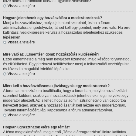
köze nincs a fórumokon kiosztott figyelmeztetésekhez.
Vissza a tetejére
Hogyan jelenthetek egy hozzászólást a moderátoroknak?
Menj a hozzászóláshoz, melyet jelenteni szeretnél, és ha a fórum
adminisztrátora engedélyezte, látnod kell egy gombot, mely erre való. Ha erre
kattintasz, végigkísérésre kerülsz a hozzászólás jelentéséhez szükséges
lépéseken.
Vissza a tetejére
Mire való az „Elmentés” gomb hozzászólás küldésénél?
Ezzel elmentheted a még nem befejezett üzeneted, majd később folytathatod,
és elküldheted. Egy piszkozat betöltéséhez menj a felhasználói vezérlőpultra
és kövesd a maguktól értetődő lépéseket.
Vissza a tetejére
Miért kell a hozzászólásomat jóváhagynia egy moderátornak?
A fórum adminisztrátora beállíthatta, hogy a fórumban, melybe hozzászólást
szeretnél küldeni, csak olyan hozzászólások jelenhetnek meg, melyeket egy
moderátor átnézett. Az is lehet, hogy az adminisztrátor egy olyan csoportba
helyezett téged, akiknek a hozzászólásait át kell néznie egy moderátornak.
További információért, lépj kapcsolatba a fórum adminisztrátorával.
Vissza a tetejére
Hogyan ugraszthatok előre egy témát?
A téma megtekintésénél megjelenő „Téma előreugrasztása” linkre kattintva