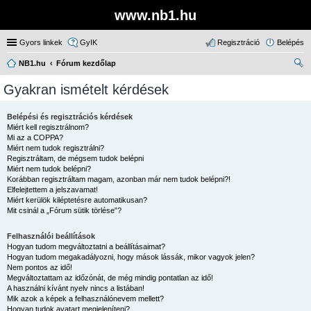
www.nb1.hu
Gyors linkek
GyIK
Regisztráció
Belépés
NB1.hu
Fórum kezdőlap
ere
Gyakran ismételt kérdések
sé
s
Belépési és regisztrációs kérdések
Miért kell regisztrálnom?
Mi az a COPPA?
Miért nem tudok regisztrálni?
Regisztráltam, de mégsem tudok belépni
Miért nem tudok belépni?
Korábban regisztráltam magam, azonban már nem tudok belépni?!
Elfelejtettem a jelszavamat!
Miért kerülök kiléptetésre automatikusan?
Mit csinál a „Fórum sütik törlése”?
Felhasználói beállítások
Hogyan tudom megváltoztatni a beállításaimat?
Hogyan tudom megakadályozni, hogy mások lássák, mikor vagyok jelen?
Nem pontos az idő!
Megváltoztattam az időzónát, de még mindig pontatlan az idő!
A használni kívánt nyelv nincs a listában!
Mik azok a képek a felhasználónevem mellett?
Hogyan tudok avatart megjeleníteni?