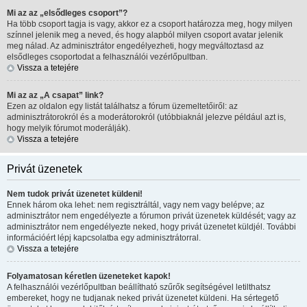
Mi az az „elsődleges csoport”?
Ha több csoport tagja is vagy, akkor ez a csoport határozza meg, hogy milyen
színnel jelenik meg a neved, és hogy alapból milyen csoport avatar jelenik
meg nálad. Az adminisztrátor engedélyezheti, hogy megváltoztasd az
elsődleges csoportodat a felhasználói vezérlőpultban.
Vissza a tetejére
Mi az az „A csapat” link?
Ezen az oldalon egy listát találhatsz a fórum üzemeltetőiről: az
adminisztrátorokról és a moderátorokról (utóbbiaknál jelezve például azt is,
hogy melyik fórumot moderálják).
Vissza a tetejére
Privát üzenetek
Nem tudok privát üzenetet küldeni!
Ennek három oka lehet: nem regisztráltál, vagy nem vagy belépve; az
adminisztrátor nem engedélyezte a fórumon privát üzenetek küldését; vagy az
adminisztrátor nem engedélyezte neked, hogy privát üzenetet küldjél. További
információért lépj kapcsolatba egy adminisztrátorral.
Vissza a tetejére
Folyamatosan kéretlen üzeneteket kapok!
A felhasználói vezérlőpultban beállítható szűrők segítségével letilthatsz
embereket, hogy ne tudjanak neked privát üzenetet küldeni. Ha sértegető