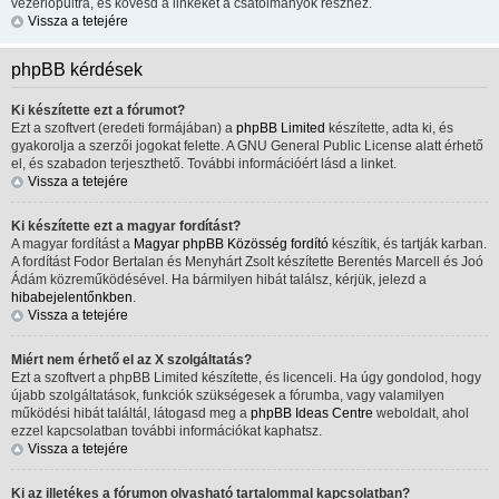
vezérlőpultra, és kövesd a linkeket a csatolmányok részhez.
Vissza a tetejére
phpBB kérdések
Ki készítette ezt a fórumot?
Ezt a szoftvert (eredeti formájában) a
phpBB Limited
készítette, adta ki, és
gyakorolja a szerzői jogokat felette. A GNU General Public License alatt érhető
el, és szabadon terjeszthető. További információért lásd a linket.
Vissza a tetejére
Ki készítette ezt a magyar fordítást?
A magyar fordítást a
Magyar phpBB Közösség
fordító
készítik, és tartják karban.
A fordítást Fodor Bertalan és Menyhárt Zsolt készítette Berentés Marcell és Joó
Ádám közreműködésével. Ha bármilyen hibát találsz, kérjük, jelezd a
hibabejelentőnkben
.
Vissza a tetejére
Miért nem érhető el az X szolgáltatás?
Ezt a szoftvert a phpBB Limited készítette, és licenceli. Ha úgy gondolod, hogy
újabb szolgáltatások, funkciók szükségesek a fórumba, vagy valamilyen
működési hibát találtál, látogasd meg a
phpBB Ideas Centre
weboldalt, ahol
ezzel kapcsolatban további információkat kaphatsz.
Vissza a tetejére
Ki az illetékes a fórumon olvasható tartalommal kapcsolatban?