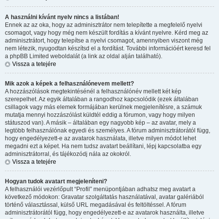
A használni kívánt nyelv nincs a listában!
Ennek az az oka, hogy az adminisztrátor nem telepítette a megfelelő nyelvi
csomagot, vagy hogy még nem készült fordítás a kívánt nyelvre. Kérd meg az
adminisztrátort, hogy telepítse a nyelvi csomagot, amennyiben viszont még
nem létezik, nyugodtan készítsd el a fordítást. További információért keresd fel
a phpBB Limited weboldalát (a link az oldal alján található).
Vissza a tetejére
Mik azok a képek a felhasználónevem mellett?
A hozzászólások megtekintésénél a felhasználónév mellett két kép
szerepelhet. Az egyik általában a rangodhoz kapcsolódik (ezek általában
csillagok vagy más elemek formájában kerülnek megjelenítésre, a számuk
mutatja mennyi hozzászólást küldtél eddig a fórumon, vagy hogy milyen
státuszod van). A másik – általában egy nagyobb kép – az avatar, mely a
legtöbb felhasználónak egyedi és személyes. A fórum adminisztrátorától függ,
hogy engedélyezett-e az avatarok használata, illetve milyen módot lehet
megadni ezt a képet. Ha nem tudsz avatart beállítani, lépj kapcsolatba egy
adminisztrátorral, és tájékozódj nála az okokról.
Vissza a tetejére
Hogyan tudok avatart megjeleníteni?
A felhasználói vezérlőpult “Profil” menüpontjában adhatsz meg avatart a
következő módokon: Gravatar szolgáltatás használatával, avatar galériából
történő választással, külső URL megadásával és feltöltéssel. A fórum
adminisztrátorától függ, hogy engedélyezett-e az avatarok használta, illetve