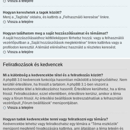
Vissza a tetejére
Hogyan kereshetek a tagok között?
Menj a „Taglista” oldalra, és kattints a „Felhasználó keresése” linkre.
Vissza a tetejére
Hogyan találhatom meg a saját hozzászólásaimat és témáimat?
A saját hozzászólásaidhoz kétféleképpen férhetsz hozzá: vagy a felhasználói
vezérlőpultban a „Saját hozzászólások megtekintése” linkre kattintva vagy a
profilodon keresztül. A témáid eléréséhez használd a részletes keresést.
Vissza a tetejére
Feliratkozások és kedvencek
Mi a különbség a kedvencekbe tétel és a feliratkozás között?
A phpBB 3.0 kedvencek funkciója hasonlóan működött a böngésződéhez. Nem
kerültél értesítésre, ha frissült a tartalom. A phpBB 3.1-ben viszont a
kedvencekbe tétel a feliratkozáshoz hasonlít. Értesítésre kerülhetsz, ha a téma
frissül. Feliratkozáskor, ezzel ellentétben, értesítésre kerülsz, amikor a téma
vagy a fórum frissül. Az értesítési beállítások testreszabhatóak a felhasználói
vezérlőpult „Fórum beállítások” menüpontjában.
Vissza a tetejére
Hogyan tudok kedvencekbe tenni vagy feliratkozni egy témára?
Kedvencekbe tehetsz vagy feliratkozhatsz egy témára a “Téma eszközök”
menüpont megfelelő hivatkozására kattintva, ami általában a téma tetején és