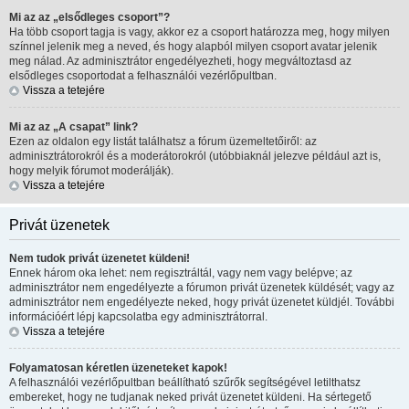
Mi az az „elsődleges csoport”?
Ha több csoport tagja is vagy, akkor ez a csoport határozza meg, hogy milyen
színnel jelenik meg a neved, és hogy alapból milyen csoport avatar jelenik
meg nálad. Az adminisztrátor engedélyezheti, hogy megváltoztasd az
elsődleges csoportodat a felhasználói vezérlőpultban.
Vissza a tetejére
Mi az az „A csapat” link?
Ezen az oldalon egy listát találhatsz a fórum üzemeltetőiről: az
adminisztrátorokról és a moderátorokról (utóbbiaknál jelezve például azt is,
hogy melyik fórumot moderálják).
Vissza a tetejére
Privát üzenetek
Nem tudok privát üzenetet küldeni!
Ennek három oka lehet: nem regisztráltál, vagy nem vagy belépve; az
adminisztrátor nem engedélyezte a fórumon privát üzenetek küldését; vagy az
adminisztrátor nem engedélyezte neked, hogy privát üzenetet küldjél. További
információért lépj kapcsolatba egy adminisztrátorral.
Vissza a tetejére
Folyamatosan kéretlen üzeneteket kapok!
A felhasználói vezérlőpultban beállítható szűrők segítségével letilthatsz
embereket, hogy ne tudjanak neked privát üzenetet küldeni. Ha sértegető