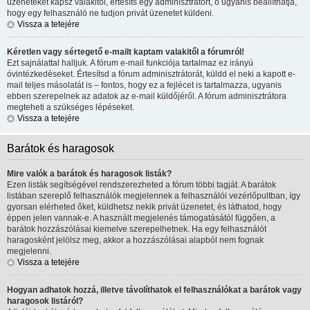
üzeneteket kapsz valakitől, értesíts egy adminisztrátort, ő ugyanis beállíthatja,
hogy egy felhasználó ne tudjon privát üzenetet küldeni.
Vissza a tetejére
Kéretlen vagy sértegető e-mailt kaptam valakitől a fórumról!
Ezt sajnálattal halljuk. A fórum e-mail funkciója tartalmaz ez irányú
óvintézkedéseket. Értesítsd a fórum adminisztrátorát, küldd el neki a kapott e-
mail teljes másolatát is – fontos, hogy ez a fejlécet is tartalmazza, ugyanis
ebben szerepelnek az adatok az e-mail küldőjéről. A fórum adminisztrátora
megteheti a szükséges lépéseket.
Vissza a tetejére
Barátok és haragosok
Mire valók a barátok és haragosok listák?
Ezen listák segítségével rendszerezheted a fórum többi tagját. A barátok
listában szereplő felhasználók megjelennek a felhasználói vezérlőpultban, így
gyorsan elérheted őket, küldhetsz nekik privát üzenetet, és láthatod, hogy
éppen jelen vannak-e. A használt megjelenés támogatásától függően, a
barátok hozzászólásai kiemelve szerepelhetnek. Ha egy felhasználót
haragosként jelölsz meg, akkor a hozzászólásai alapból nem fognak
megjelenni.
Vissza a tetejére
Hogyan adhatok hozzá, illetve távolíthatok el felhasználókat a barátok vagy
haragosok listáról?