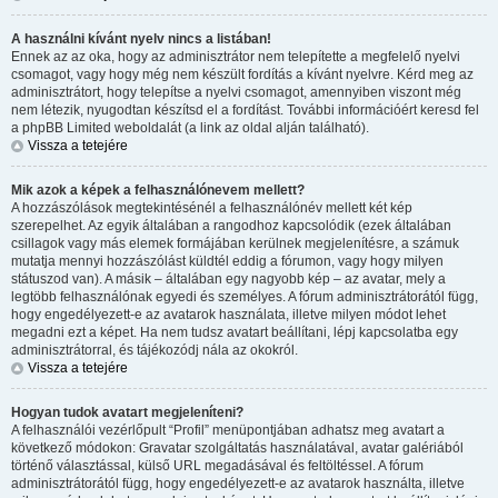
A használni kívánt nyelv nincs a listában!
Ennek az az oka, hogy az adminisztrátor nem telepítette a megfelelő nyelvi
csomagot, vagy hogy még nem készült fordítás a kívánt nyelvre. Kérd meg az
adminisztrátort, hogy telepítse a nyelvi csomagot, amennyiben viszont még
nem létezik, nyugodtan készítsd el a fordítást. További információért keresd fel
a phpBB Limited weboldalát (a link az oldal alján található).
Vissza a tetejére
Mik azok a képek a felhasználónevem mellett?
A hozzászólások megtekintésénél a felhasználónév mellett két kép
szerepelhet. Az egyik általában a rangodhoz kapcsolódik (ezek általában
csillagok vagy más elemek formájában kerülnek megjelenítésre, a számuk
mutatja mennyi hozzászólást küldtél eddig a fórumon, vagy hogy milyen
státuszod van). A másik – általában egy nagyobb kép – az avatar, mely a
legtöbb felhasználónak egyedi és személyes. A fórum adminisztrátorától függ,
hogy engedélyezett-e az avatarok használata, illetve milyen módot lehet
megadni ezt a képet. Ha nem tudsz avatart beállítani, lépj kapcsolatba egy
adminisztrátorral, és tájékozódj nála az okokról.
Vissza a tetejére
Hogyan tudok avatart megjeleníteni?
A felhasználói vezérlőpult “Profil” menüpontjában adhatsz meg avatart a
következő módokon: Gravatar szolgáltatás használatával, avatar galériából
történő választással, külső URL megadásával és feltöltéssel. A fórum
adminisztrátorától függ, hogy engedélyezett-e az avatarok használta, illetve