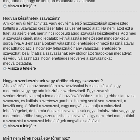
megadhatod, hogy ne kerüljön csatolásra az aláírásod.
Vissza a tetejére
Hogyan készíthetek szavazást?
Amikor egy új témát nyitsz, vagy egy téma első hozzászólását szerkeszted,
kattints a „Szavazás készítése” fülre az üzenet mező alatt. Ha nem látod ezt a
fület, az azért lehet, mert nincs jogosultságod szavazás készítéséhez. Add meg
a szavazás címét, majd legalább két választási lehetőséget mindegyiket új
sorba írva. A „Felhasználónként válaszható lehetőségek” mező használatával
megadhatod azt is, hogy egy felhasználó hány választási lehetőségre
szavazhat; beállíthatsz a szavazásnak egy időkorlátot (napokban megadva);
és végül választhatsz, hogy lehetséges legyen-e a szavazatokat
megváltoztatatni.
Vissza a tetejére
Hogyan szerkeszthetek vagy törölhetek egy szavazást?
A hozzászólásokhoz hasonlóan a szavazásokat is csak a készítő, egy
moderátor vagy egy adminisztrátor szerkesztheti. Egy szavazás
szerkesztéséhez menj a téma első hozzászólásához – mindig ehhez tartozik a
szavazás, és kattints a
szerkeszt
gombra. Ha még senki sem szavazott, a
készítő még törölheti a szavazást, vagy megváltoztathatja a választási
lehetőségeket, de ha már érkezett szavazat, csak egy adminisztrátor vagy egy
moderátor törölheti vagy szerkesztheti a szavazást. Így nem lehet manipulálni
a szavazást a szavazási lehetőségek megváltoztatásával.
Vissza a tetejére
Miért nem férek hozzá egy fórumhoz?