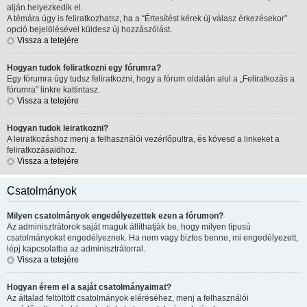
alján helyezkedik el.
A témára úgy is feliratkozhatsz, ha a “Értesítést kérek új válasz érkezésekor”
opció bejelölésével küldesz új hozzászólást.
Vissza a tetejére
Hogyan tudok feliratkozni egy fórumra?
Egy fórumra úgy tudsz feliratkozni, hogy a fórum oldalán alul a „Feliratkozás a
fórumra” linkre kattintasz.
Vissza a tetejére
Hogyan tudok leiratkozni?
A leiratkozáshoz menj a felhasználói vezérlőpultra, és kövesd a linkeket a
feliratkozásaidhoz.
Vissza a tetejére
Csatolmányok
Milyen csatolmányok engedélyezettek ezen a fórumon?
Az adminisztrátorok saját maguk állíthatják be, hogy milyen típusú
csatolmányokat engedélyeznek. Ha nem vagy biztos benne, mi engedélyezett,
lépj kapcsolatba az adminisztrátorral.
Vissza a tetejére
Hogyan érem el a saját csatolmányaimat?
Az általad feltöltött csatolmányok eléréséhez, menj a felhasználói