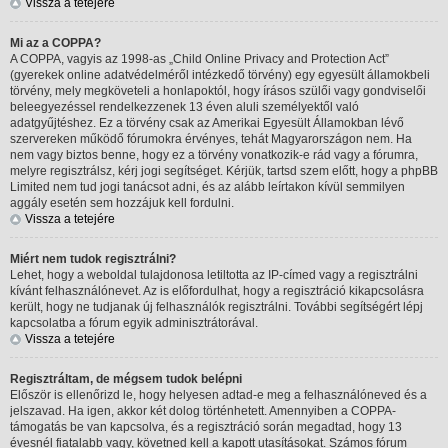
Vissza a tetejére
Mi az a COPPA?
A COPPA, vagyis az 1998-as „Child Online Privacy and Protection Act”
(gyerekek online adatvédelméről intézkedő törvény) egy egyesült államokbeli
törvény, mely megköveteli a honlapoktól, hogy írásos szülői vagy gondviselői
beleegyezéssel rendelkezzenek 13 éven aluli személyektől való
adatgyűjtéshez. Ez a törvény csak az Amerikai Egyesült Államokban lévő
szervereken működő fórumokra érvényes, tehát Magyarországon nem. Ha
nem vagy biztos benne, hogy ez a törvény vonatkozik-e rád vagy a fórumra,
melyre regisztrálsz, kérj jogi segítséget. Kérjük, tartsd szem előtt, hogy a phpBB
Limited nem tud jogi tanácsot adni, és az alább leírtakon kívül semmilyen
aggály esetén sem hozzájuk kell fordulni.
Vissza a tetejére
Miért nem tudok regisztrálni?
Lehet, hogy a weboldal tulajdonosa letiltotta az IP-címed vagy a regisztrálni
kívánt felhasználónevet. Az is előfordulhat, hogy a regisztráció kikapcsolásra
került, hogy ne tudjanak új felhasználók regisztrálni. További segítségért lépj
kapcsolatba a fórum egyik adminisztrátorával.
Vissza a tetejére
Regisztráltam, de mégsem tudok belépni
Először is ellenőrizd le, hogy helyesen adtad-e meg a felhasználóneved és a
jelszavad. Ha igen, akkor két dolog történhetett. Amennyiben a COPPA-
támogatás be van kapcsolva, és a regisztráció során megadtad, hogy 13
évesnél fiatalabb vagy, követned kell a kapott utasításokat. Számos fórum