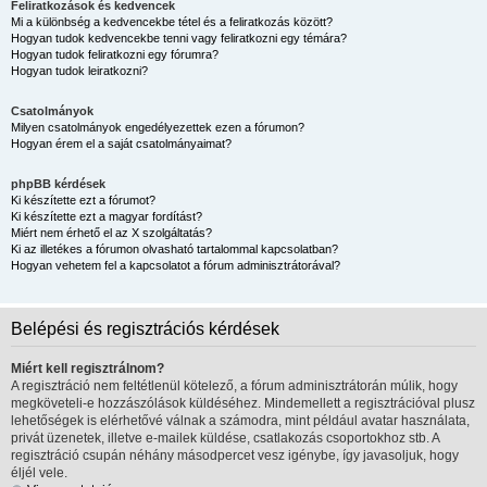
Feliratkozások és kedvencek
Mi a különbség a kedvencekbe tétel és a feliratkozás között?
Hogyan tudok kedvencekbe tenni vagy feliratkozni egy témára?
Hogyan tudok feliratkozni egy fórumra?
Hogyan tudok leiratkozni?
Csatolmányok
Milyen csatolmányok engedélyezettek ezen a fórumon?
Hogyan érem el a saját csatolmányaimat?
phpBB kérdések
Ki készítette ezt a fórumot?
Ki készítette ezt a magyar fordítást?
Miért nem érhető el az X szolgáltatás?
Ki az illetékes a fórumon olvasható tartalommal kapcsolatban?
Hogyan vehetem fel a kapcsolatot a fórum adminisztrátorával?
Belépési és regisztrációs kérdések
Miért kell regisztrálnom?
A regisztráció nem feltétlenül kötelező, a fórum adminisztrátorán múlik, hogy
megköveteli-e hozzászólások küldéséhez. Mindemellett a regisztrációval plusz
lehetőségek is elérhetővé válnak a számodra, mint például avatar használata,
privát üzenetek, illetve e-mailek küldése, csatlakozás csoportokhoz stb. A
regisztráció csupán néhány másodpercet vesz igénybe, így javasoljuk, hogy
éljél vele.