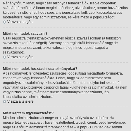
Néhány fórum lehet, hogy csak bizonyos felhasználók, illetve csoportok
számára érhető el. A fórum megtekintéséhez, olvasásához, benne hozzászólás
küldéséhez stb. lehet, hogy speciális jogosultság kell. Lépj kapcsolatba egy
moderátorral vagy egy adminisztrátorral, és kérelmezd a jogosultságot.
Vissza a tetejére
Miért nem tudok szavazni?
Csak regisztrált felhasználók vehetnek részt a szavazásokban (a többszöri
szavazás elkerülése végett). Amennyiben regisztrált felhasználó vagy de
mégsem tudsz szavazni, akkor valószínűleg nincs jogosultságod a
szavazáshoz.
Vissza a tetejére
Miért nem tudok hozzáadni csatolmányokat?
A csatolmányok feltöltéséhez szükséges jogosultság megadható fórumokra,
csoportokra vagy felhasználókra. Lehet, hogy az adminisztrátor nem
engedélyezte csatolmányok hozzáadását a fórumba, melybe írni szeretnél,
vagy talán csak bizonyos csoportok tagjai küldhetnek csatolmányokat. Ha nem
vagy biztos benne, miért nem tudsz csatolmányokat hozzáadni, lépj
kapcsolatba az adminisztrátorral.
Vissza a tetejére
Miért kaptam figyelmeztetést?
Minden adminisztrátornak megvan a saját szabályzata az oldalára. Ha
megsértettél egy szabályt, figyelmeztethetnek téged. Kérjük, vedd figyelembe,
hogy ez a fórum adminisztrátorának döntése – a phpBB Limited-nak semmi