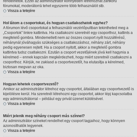
rendelhetők. Ezzel az adminisztrátor könnyedén létrehozhat zártkörű
fórumokat, moderátorrá tehet egyszerre több felhasználót stb.
Vissza a tetejére
Hol látom a csoportokat, és hogyan csatlakozhatok egyhez?
A fórumon lévő csoportokat a felhasználói vezérlőpultban tekintheted meg a
„Csoportok” linkre kattintva. Ha csatlakozni szeretnél egy csoporthoz, kattints a
megfelelő gombra. Mindemellett nem az összes csoport
nyílt hozzáférésű
,
néhánynál jóváhagyás szükséges a csatlakozáshoz, néhány zárt, néhány
pedig egyenesen rejtett. Ha a csoport nyitott, akkor a megfelelő gombra
kattintva tudsz csatlakozni. Ezután a csoport vezetőjének jóvá kell hagynia a
kérelmed – ennek kapcsán megkérdezheti, hogy miért szeretnél csatlakozni a
csoporthoz. Kérjük, ne zaklasd a csoportvezetőt, ha elutasítja a kérelmed,
biztosan megvan az oka.
Vissza a tetejére
Hogyan lehetek csoportvezető?
Amikor az adminisztrátor létrehoz egy csoportot, általában egy csoportvezető is
kijelölésre kerül. Ha szeretnél létrehozni egy csoportot, akkor lépj kapcsolatba
egy adminisztrátorral – például egy privát üzenet küldésével.
Vissza a tetejére
Miért jelenik meg néhány csoport más színnel?
Az adminisztrátor színeket rendelhet egy csoport tagjaihoz, hogy könnyen
azonosíthatók legyenek.
Vissza a tetejére