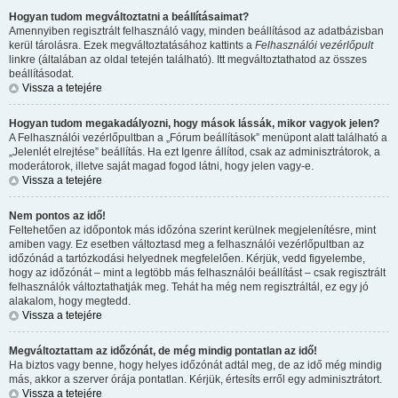
Hogyan tudom megváltoztatni a beállításaimat?
Amennyiben regisztrált felhasználó vagy, minden beállításod az adatbázisban
kerül tárolásra. Ezek megváltoztatásához kattints a
Felhasználói vezérlőpult
linkre (általában az oldal tetején található). Itt megváltoztathatod az összes
beállításodat.
Vissza a tetejére
Hogyan tudom megakadályozni, hogy mások lássák, mikor vagyok jelen?
A Felhasználói vezérlőpultban a „Fórum beállítások” menüpont alatt található a
„Jelenlét elrejtése” beállítás. Ha ezt
Igen
re állítod, csak az adminisztrátorok, a
moderátorok, illetve saját magad fogod látni, hogy jelen vagy-e.
Vissza a tetejére
Nem pontos az idő!
Feltehetően az időpontok más időzóna szerint kerülnek megjelenítésre, mint
amiben vagy. Ez esetben változtasd meg a felhasználói vezérlőpultban az
időzónád a tartózkodási helyednek megfelelően. Kérjük, vedd figyelembe,
hogy az időzónát – mint a legtöbb más felhasználói beállítást – csak regisztrált
felhasználók változtathatják meg. Tehát ha még nem regisztráltál, ez egy jó
alakalom, hogy megtedd.
Vissza a tetejére
Megváltoztattam az időzónát, de még mindig pontatlan az idő!
Ha biztos vagy benne, hogy helyes időzónát adtál meg, de az idő még mindig
más, akkor a szerver órája pontatlan. Kérjük, értesíts erről egy adminisztrátort.
Vissza a tetejére