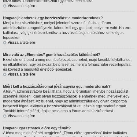
köze nincs a fórumokon kiosztott figyelmeztetésekhez.
Vissza a tetejére
Hogyan jelenthetek egy hozzászólást a moderátoroknak?
Menj a hozzászóláshoz, melyet jelenteni szeretnél, és ha a fórum
adminisztrátora engedélyezte, látnod kell egy gombot, mely erre való. Ha erre
kattintasz, végigkísérésre kerülsz a hozzászólás jelentéséhez szükséges
lépéseken.
Vissza a tetejére
Mire való az „Elmentés” gomb hozzászólás küldésénél?
Ezzel elmentheted a még nem befejezett üzeneted, majd később folytathatod,
és elküldheted. Egy piszkozat betöltéséhez menj a felhasználói vezérlőpultra
és kövesd a maguktól értetődő lépéseket.
Vissza a tetejére
Miért kell a hozzászólásomat jóváhagynia egy moderátornak?
A fórum adminisztrátora beállíthatta, hogy a fórumban, melybe hozzászólást
szeretnél küldeni, csak olyan hozzászólások jelenhetnek meg, melyeket egy
moderátor átnézett. Az is lehet, hogy az adminisztrátor egy olyan csoportba
helyezett téged, akiknek a hozzászólásait át kell néznie egy moderátornak.
További információért, lépj kapcsolatba a fórum adminisztrátorával.
Vissza a tetejére
Hogyan ugraszthatok előre egy témát?
A téma megtekintésénél megjelenő „Téma előreugrasztása” linkre kattintva