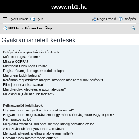
www.nb1.hu
Gyors linkek
GyIK
Regisztráció
Belépés
NB1.hu
Fórum kezdőlap
ere
Gyakran ismételt kérdések
sé
s
Belépési és regisztrációs kérdések
Miért kell regisztrálnom?
Mi az a COPPA?
Miért nem tudok regisztrálni?
Regisztráltam, de mégsem tudok belépni
Miért nem tudok belépni?
Korábban regisztráltam magam, azonban már nem tudok belépni?!
Elfelejtettem a jelszavamat!
Miért kerülök kiléptetésre automatikusan?
Mit csinál a „Fórum sütik törlése”?
Felhasználói beállítások
Hogyan tudom megváltoztatni a beállításaimat?
Hogyan tudom megakadályozni, hogy mások lássák, mikor vagyok jelen?
Nem pontos az idő!
Megváltoztattam az időzónát, de még mindig pontatlan az idő!
A használni kívánt nyelv nincs a listában!
Mik azok a képek a felhasználónevem mellett?
Hogyan tudok avatart megjeleníteni?