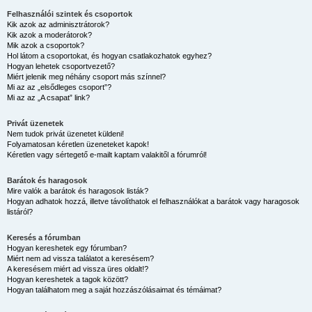
Felhasználói szintek és csoportok
Kik azok az adminisztrátorok?
Kik azok a moderátorok?
Mik azok a csoportok?
Hol látom a csoportokat, és hogyan csatlakozhatok egyhez?
Hogyan lehetek csoportvezető?
Miért jelenik meg néhány csoport más színnel?
Mi az az „elsődleges csoport”?
Mi az az „A csapat” link?
Privát üzenetek
Nem tudok privát üzenetet küldeni!
Folyamatosan kéretlen üzeneteket kapok!
Kéretlen vagy sértegető e-mailt kaptam valakitől a fórumról!
Barátok és haragosok
Mire valók a barátok és haragosok listák?
Hogyan adhatok hozzá, illetve távolíthatok el felhasználókat a barátok vagy haragosok
listáról?
Keresés a fórumban
Hogyan kereshetek egy fórumban?
Miért nem ad vissza találatot a keresésem?
A keresésem miért ad vissza üres oldalt!?
Hogyan kereshetek a tagok között?
Hogyan találhatom meg a saját hozzászólásaimat és témáimat?