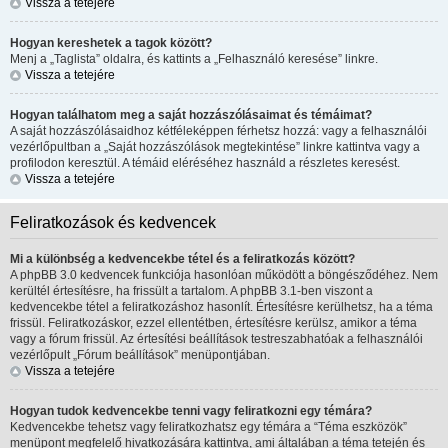
Vissza a tetejére
Hogyan kereshetek a tagok között?
Menj a „Taglista” oldalra, és kattints a „Felhasználó keresése” linkre.
Vissza a tetejére
Hogyan találhatom meg a saját hozzászólásaimat és témáimat?
A saját hozzászólásaidhoz kétféleképpen férhetsz hozzá: vagy a felhasználói
vezérlőpultban a „Saját hozzászólások megtekintése” linkre kattintva vagy a
profilodon keresztül. A témáid eléréséhez használd a részletes keresést.
Vissza a tetejére
Feliratkozások és kedvencek
Mi a különbség a kedvencekbe tétel és a feliratkozás között?
A phpBB 3.0 kedvencek funkciója hasonlóan működött a böngésződéhez. Nem
kerültél értesítésre, ha frissült a tartalom. A phpBB 3.1-ben viszont a
kedvencekbe tétel a feliratkozáshoz hasonlít. Értesítésre kerülhetsz, ha a téma
frissül. Feliratkozáskor, ezzel ellentétben, értesítésre kerülsz, amikor a téma
vagy a fórum frissül. Az értesítési beállítások testreszabhatóak a felhasználói
vezérlőpult „Fórum beállítások” menüpontjában.
Vissza a tetejére
Hogyan tudok kedvencekbe tenni vagy feliratkozni egy témára?
Kedvencekbe tehetsz vagy feliratkozhatsz egy témára a “Téma eszközök”
menüpont megfelelő hivatkozására kattintva, ami általában a téma tetején és