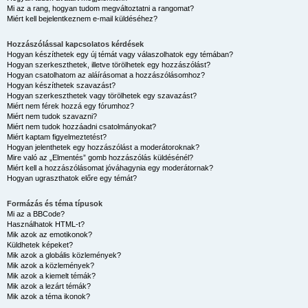
Mi az a rang, hogyan tudom megváltoztatni a rangomat?
Miért kell bejelentkeznem e-mail küldéséhez?
Hozzászólással kapcsolatos kérdések
Hogyan készíthetek egy új témát vagy válaszolhatok egy témában?
Hogyan szerkeszthetek, illetve törölhetek egy hozzászólást?
Hogyan csatolhatom az aláírásomat a hozzászólásomhoz?
Hogyan készíthetek szavazást?
Hogyan szerkeszthetek vagy törölhetek egy szavazást?
Miért nem férek hozzá egy fórumhoz?
Miért nem tudok szavazni?
Miért nem tudok hozzáadni csatolmányokat?
Miért kaptam figyelmeztetést?
Hogyan jelenthetek egy hozzászólást a moderátoroknak?
Mire való az „Elmentés” gomb hozzászólás küldésénél?
Miért kell a hozzászólásomat jóváhagynia egy moderátornak?
Hogyan ugraszthatok előre egy témát?
Formázás és téma típusok
Mi az a BBCode?
Használhatok HTML-t?
Mik azok az emotikonok?
Küldhetek képeket?
Mik azok a globális közlemények?
Mik azok a közlemények?
Mik azok a kiemelt témák?
Mik azok a lezárt témák?
Mik azok a téma ikonok?