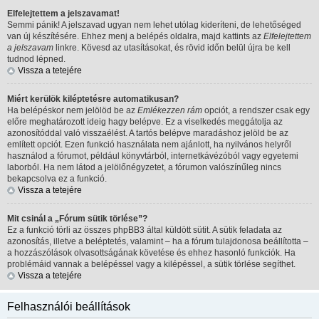
Elfelejtettem a jelszavamat!
Semmi pánik! A jelszavad ugyan nem lehet utólag kideríteni, de lehetőséged
van új készítésére. Ehhez menj a belépés oldalra, majd kattints az
Elfelejtettem
a jelszavam
linkre. Kövesd az utasításokat, és rövid időn belül újra be kell
tudnod lépned.
Vissza a tetejére
Miért kerülök kiléptetésre automatikusan?
Ha belépéskor nem jelölöd be az
Emlékezzen rám
opciót, a rendszer csak egy
előre meghatározott ideig hagy belépve. Ez a viselkedés meggátolja az
azonosítóddal való visszaélést. A tartós belépve maradáshoz jelöld be az
említett opciót. Ezen funkció használata nem ajánlott, ha nyilvános helyről
használod a fórumot, például könyvtárból, internetkávézóból vagy egyetemi
laborból. Ha nem látod a jelölőnégyzetet, a fórumon valószínűleg nincs
bekapcsolva ez a funkció.
Vissza a tetejére
Mit csinál a „Fórum sütik törlése”?
Ez a funkció törli az összes phpBB3 által küldött sütit. A sütik feladata az
azonosítás, illetve a beléptetés, valamint – ha a fórum tulajdonosa beállította –
a hozzászólások olvasottságának követése és ehhez hasonló funkciók. Ha
problémáid vannak a belépéssel vagy a kilépéssel, a sütik törlése segíthet.
Vissza a tetejére
Felhasználói beállítások