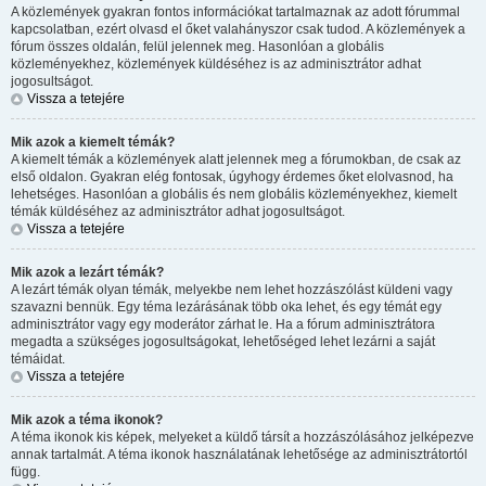
A közlemények gyakran fontos információkat tartalmaznak az adott fórummal
kapcsolatban, ezért olvasd el őket valahányszor csak tudod. A közlemények a
fórum összes oldalán, felül jelennek meg. Hasonlóan a globális
közleményekhez, közlemények küldéséhez is az adminisztrátor adhat
jogosultságot.
Vissza a tetejére
Mik azok a kiemelt témák?
A kiemelt témák a közlemények alatt jelennek meg a fórumokban, de csak az
első oldalon. Gyakran elég fontosak, úgyhogy érdemes őket elolvasnod, ha
lehetséges. Hasonlóan a globális és nem globális közleményekhez, kiemelt
témák küldéséhez az adminisztrátor adhat jogosultságot.
Vissza a tetejére
Mik azok a lezárt témák?
A lezárt témák olyan témák, melyekbe nem lehet hozzászólást küldeni vagy
szavazni bennük. Egy téma lezárásának több oka lehet, és egy témát egy
adminisztrátor vagy egy moderátor zárhat le. Ha a fórum adminisztrátora
megadta a szükséges jogosultságokat, lehetőséged lehet lezárni a saját
témáidat.
Vissza a tetejére
Mik azok a téma ikonok?
A téma ikonok kis képek, melyeket a küldő társít a hozzászólásához jelképezve
annak tartalmát. A téma ikonok használatának lehetősége az adminisztrátortól
függ.