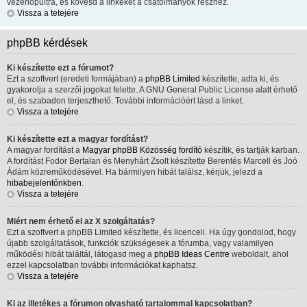
vezérlőpultra, és kövesd a linkeket a csatolmányok részhez.
Vissza a tetejére
phpBB kérdések
Ki készítette ezt a fórumot?
Ezt a szoftvert (eredeti formájában) a
phpBB Limited
készítette, adta ki, és
gyakorolja a szerzői jogokat felette. A GNU General Public License alatt érhető
el, és szabadon terjeszthető. További információért lásd a linket.
Vissza a tetejére
Ki készítette ezt a magyar fordítást?
A magyar fordítást a
Magyar phpBB Közösség
fordító
készítik, és tartják karban.
A fordítást Fodor Bertalan és Menyhárt Zsolt készítette Berentés Marcell és Joó
Ádám közreműködésével. Ha bármilyen hibát találsz, kérjük, jelezd a
hibabejelentőnkben
.
Vissza a tetejére
Miért nem érhető el az X szolgáltatás?
Ezt a szoftvert a phpBB Limited készítette, és licenceli. Ha úgy gondolod, hogy
újabb szolgáltatások, funkciók szükségesek a fórumba, vagy valamilyen
működési hibát találtál, látogasd meg a
phpBB Ideas Centre
weboldalt, ahol
ezzel kapcsolatban további információkat kaphatsz.
Vissza a tetejére
Ki az illetékes a fórumon olvasható tartalommal kapcsolatban?