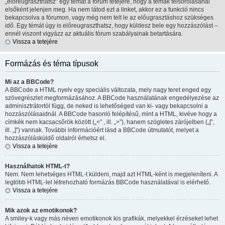
„előreugraszthatsz” egy témát a fórum tetejére, hogy a témák felsorolásánál
elsőként jelenjen meg. Ha nem látod ezt a linket, akkor ez a funkció nincs
bekapcsolva a fórumon, vagy még nem telt le az előugrasztáshoz szükséges
idő. Egy témát úgy is előreugraszthatsz, hogy küldesz bele egy hozzászólást –
ennél viszont vigyázz az aktuális fórum szabályainak betartására.
Vissza a tetejére
Formázás és téma típusok
Mi az a BBCode?
A BBCode a HTML nyelv egy speciális változata, mely nagy teret enged egy
szövegrészlet megformázásához. A BBCode használatának engedélyezése az
adminisztrátortól függ, de neked is lehetőséged van ki- vagy bekapcsolni a
hozzászólásaidnál. A BBCode hasonló felépítésű, mint a HTML, kivéve hogy a
címkék nem kacsacsőrök között („<” , ill. „>”), hanem szögletes zárójelben („[”,
ill. „]”) vannak. További információért lásd a BBCode útmutatót, melyet a
hozzászólásküldő oldalról érhetsz el.
Vissza a tetejére
Használhatok HTML-t?
Nem. Nem lehetséges HTML-t küldeni, majd azt HTML-ként is megjeleníteni. A
legtöbb HTML-lel létrehozható formázás BBCode használatával is elérhető.
Vissza a tetejére
Mik azok az emotikonok?
A smiley-k vagy más néven emotikonok kis grafikák, melyekkel érzéseket lehet