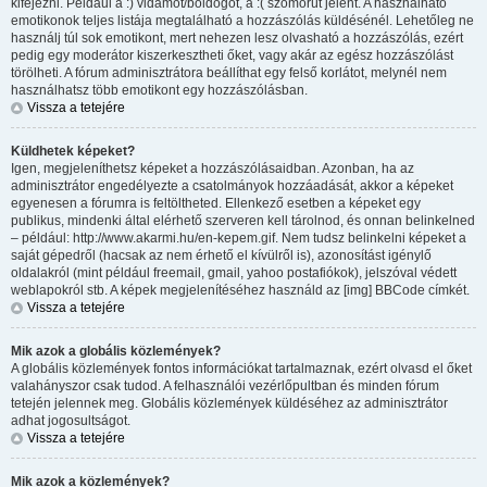
kifejezni. Például a :) vidámot/boldogot, a :( szomorút jelent. A használható
emotikonok teljes listája megtalálható a hozzászólás küldésénél. Lehetőleg ne
használj túl sok emotikont, mert nehezen lesz olvasható a hozzászólás, ezért
pedig egy moderátor kiszerkesztheti őket, vagy akár az egész hozzászólást
törölheti. A fórum adminisztrátora beállíthat egy felső korlátot, melynél nem
használhatsz több emotikont egy hozzászólásban.
Vissza a tetejére
Küldhetek képeket?
Igen, megjeleníthetsz képeket a hozzászólásaidban. Azonban, ha az
adminisztrátor engedélyezte a csatolmányok hozzáadását, akkor a képeket
egyenesen a fórumra is feltöltheted. Ellenkező esetben a képeket egy
publikus, mindenki által elérhető szerveren kell tárolnod, és onnan belinkelned
– például: http://www.akarmi.hu/en-kepem.gif. Nem tudsz belinkelni képeket a
saját gépedről (hacsak az nem érhető el kívülről is), azonosítást igénylő
oldalakról (mint például freemail, gmail, yahoo postafiókok), jelszóval védett
weblapokról stb. A képek megjelenítéséhez használd az [img] BBCode címkét.
Vissza a tetejére
Mik azok a globális közlemények?
A globális közlemények fontos információkat tartalmaznak, ezért olvasd el őket
valahányszor csak tudod. A felhasználói vezérlőpultban és minden fórum
tetején jelennek meg. Globális közlemények küldéséhez az adminisztrátor
adhat jogosultságot.
Vissza a tetejére
Mik azok a közlemények?