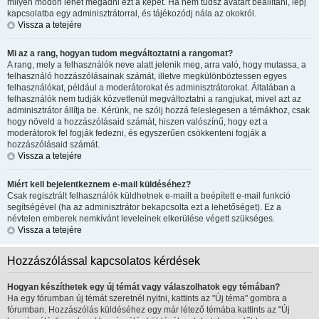
milyen módon lehet megadni ezt a képet. Ha nem tudsz avatart beállítani, lépj
kapcsolatba egy adminisztrátorral, és tájékozódj nála az okokról.
Vissza a tetejére
Mi az a rang, hogyan tudom megváltoztatni a rangomat?
A rang, mely a felhasználók neve alatt jelenik meg, arra való, hogy mutassa, a
felhasználó hozzászólásainak számát, illetve megkülönböztessen egyes
felhasználókat, például a moderátorokat és adminisztrátorokat. Általában a
felhasználók nem tudják közvetlenül megváltoztatni a rangjukat, mivel azt az
adminisztrátor állítja be. Kérünk, ne szólj hozzá feleslegesen a témákhoz, csak
hogy növeld a hozzászólásaid számát, hiszen valószínű, hogy ezt a
moderátorok fel fogják fedezni, és egyszerűen csökkenteni fogják a
hozzászólásaid számát.
Vissza a tetejére
Miért kell bejelentkeznem e-mail küldéséhez?
Csak regisztrált felhasználók küldhetnek e-mailt a beépített e-mail funkció
segítségével (ha az adminisztrátor bekapcsolta ezt a lehetőséget). Ez a
névtelen emberek nemkívánt leveleinek elkerülése végett szükséges.
Vissza a tetejére
Hozzászólással kapcsolatos kérdések
Hogyan készíthetek egy új témát vagy válaszolhatok egy témában?
Ha egy fórumban új témát szeretnél nyitni, kattints az "Új téma" gombra a
fórumban. Hozzászólás küldéséhez egy már létező témába kattints az "Új