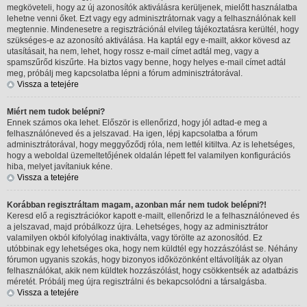
megköveteli, hogy az új azonosítók aktiválásra kerüljenek, mielőtt használatba
lehetne venni őket. Ezt vagy egy adminisztrátornak vagy a felhasználónak kell
megtennie. Mindenesetre a regisztrációnál elvileg tájékoztatásra kerültél, hogy
szükséges-e az azonosító aktiválása. Ha kaptál egy e-mailt, akkor kövesd az
utasításait, ha nem, lehet, hogy rossz e-mail címet adtál meg, vagy a
spamszűrőd kiszűrte. Ha biztos vagy benne, hogy helyes e-mail címet adtál
meg, próbálj meg kapcsolatba lépni a fórum adminisztrátorával.
Vissza a tetejére
Miért nem tudok belépni?
Ennek számos oka lehet. Először is ellenőrizd, hogy jól adtad-e meg a
felhasználóneved és a jelszavad. Ha igen, lépj kapcsolatba a fórum
adminisztrátorával, hogy meggyőződj róla, nem lettél kitiltva. Az is lehetséges,
hogy a weboldal üzemeltetőjének oldalán lépett fel valamilyen konfigurációs
hiba, melyet javítaniuk kéne.
Vissza a tetejére
Korábban regisztráltam magam, azonban már nem tudok belépni?!
Keresd elő a regisztrációkor kapott e-mailt, ellenőrizd le a felhasználóneved és
a jelszavad, majd próbálkozz újra. Lehetséges, hogy az adminisztrátor
valamilyen okból kifolyólag inaktiválta, vagy törölte az azonosítód. Ez
utóbbinak egy lehetséges oka, hogy nem küldtél egy hozzászólást se. Néhány
fórumon ugyanis szokás, hogy bizonyos időközönként eltávolítják az olyan
felhasználókat, akik nem küldtek hozzászólást, hogy csökkentsék az adatbázis
méretét. Próbálj meg újra regisztrálni és bekapcsolódni a társalgásba.
Vissza a tetejére