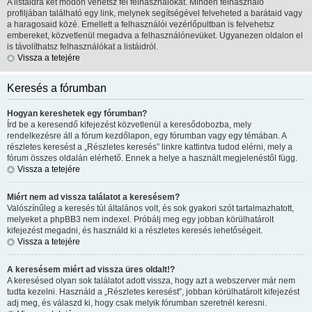
A listáidra két módon vehetsz fel felhasználókat. Minden felhasználó
profiljában található egy link, melynek segítségével felveheted a barátaid vagy
a haragosaid közé. Emellett a felhasználói vezérlőpultban is felvehetsz
embereket, közvetlenül megadva a felhasználónevüket. Ugyanezen oldalon el
is távolíthatsz felhasználókat a listáidról.
Vissza a tetejére
Keresés a fórumban
Hogyan kereshetek egy fórumban?
Írd be a keresendő kifejezést közvetlenül a keresődobozba, mely
rendelkezésre áll a fórum kezdőlapon, egy fórumban vagy egy témában. A
részletes keresést a „Részletes keresés” linkre kattintva tudod elérni, mely a
fórum összes oldalán elérhető. Ennek a helye a használt megjelenéstől függ.
Vissza a tetejére
Miért nem ad vissza találatot a keresésem?
Valószínűleg a keresés túl általános volt, és sok gyakori szót tartalmazhatott,
melyeket a phpBB3 nem indexel. Próbálj meg egy jobban körülhatárolt
kifejezést megadni, és használd ki a részletes keresés lehetőségeit.
Vissza a tetejére
A keresésem miért ad vissza üres oldalt!?
A keresésed olyan sok találatot adott vissza, hogy azt a webszerver már nem
tudta kezelni. Használd a „Részletes keresést”, jobban körülhatárolt kifejezést
adj meg, és válaszd ki, hogy csak melyik fórumban szeretnél keresni.