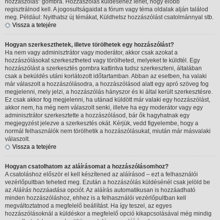
hozzászólás" gombra. Hozzászólás küldéséhez lehet, hogy előbb
regisztrálnod kell. A jogosultságaidat a fórum vagy téma oldalak alján találod
meg. Például: Nyithatsz új témákat, Küldhetsz hozzászólást csatolmánnyal stb.
Vissza a tetejére
Hogyan szerkeszthetek, illetve törölhetek egy hozzászólást?
Ha nem vagy adminisztrátor vagy moderátor, akkor csak azokat a
hozzászólásokat szerkesztheted vagy törölheted, melyeket te küldtél. Egy
hozzászólást a szerkesztés gombra kattintva tudsz szerkeszteni, általában
csak a beküldés utáni korlátozott időtartamban. Abban az esetben, ha valaki
már válaszolt a hozzászólásodra, a hozzászólásod alatt egy apró szöveg fog
megjelenni, mely jelzi, a hozzászólás hányszor és ki által került szerkesztésre.
Ez csak akkor fog megjelenni, ha utánad küldött már valaki egy hozzászólást,
akkor nem, ha még nem válaszolt senki, illetve ha egy moderátor vagy egy
adminisztrátor szerkesztette a hozzászólásod, bár ők hagyhatnak egy
megjegyzést jelezve a szerkesztés okát. Kérjük, vedd figyelembe, hogy a
normál felhasználók nem törölhetik a hozzászólásukat, miután már másvalaki
válaszolt.
Vissza a tetejére
Hogyan csatolhatom az aláírásomat a hozzászólásomhoz?
A csatoláshoz először el kell készítened az aláírásod – ezt a felhasználói
vezérlőpultban teheted meg. Ezután a hozzászólás küldésénél csak jelöld be
az
Aláírás hozzáadása
opciót. Az aláírás automatikusan is hozzáadható
minden hozzászóláshoz, ehhez is a felhasználói vezérlőpultban kell
megváltoztatnod a megfelelő beállítást. Ha így teszel, az egyes
hozzászólásoknál a küldéskor a megfelelő opció kikapcsolásával még mindig