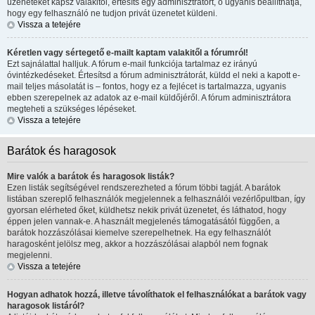
üzeneteket kapsz valakitől, értesíts egy adminisztrátort, ő ugyanis beállíthatja,
hogy egy felhasználó ne tudjon privát üzenetet küldeni.
Vissza a tetejére
Kéretlen vagy sértegető e-mailt kaptam valakitől a fórumról!
Ezt sajnálattal halljuk. A fórum e-mail funkciója tartalmaz ez irányú
óvintézkedéseket. Értesítsd a fórum adminisztrátorát, küldd el neki a kapott e-
mail teljes másolatát is – fontos, hogy ez a fejlécet is tartalmazza, ugyanis
ebben szerepelnek az adatok az e-mail küldőjéről. A fórum adminisztrátora
megteheti a szükséges lépéseket.
Vissza a tetejére
Barátok és haragosok
Mire valók a barátok és haragosok listák?
Ezen listák segítségével rendszerezheted a fórum többi tagját. A barátok
listában szereplő felhasználók megjelennek a felhasználói vezérlőpultban, így
gyorsan elérheted őket, küldhetsz nekik privát üzenetet, és láthatod, hogy
éppen jelen vannak-e. A használt megjelenés támogatásától függően, a
barátok hozzászólásai kiemelve szerepelhetnek. Ha egy felhasználót
haragosként jelölsz meg, akkor a hozzászólásai alapból nem fognak
megjelenni.
Vissza a tetejére
Hogyan adhatok hozzá, illetve távolíthatok el felhasználókat a barátok vagy
haragosok listáról?