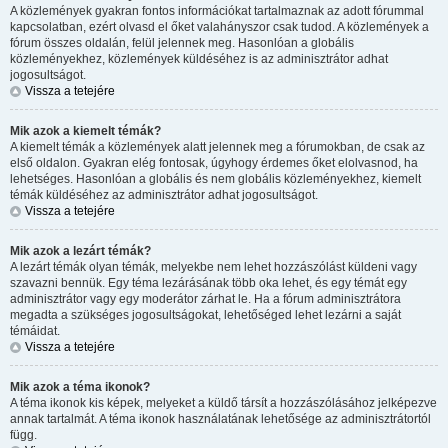
A közlemények gyakran fontos információkat tartalmaznak az adott fórummal
kapcsolatban, ezért olvasd el őket valahányszor csak tudod. A közlemények a
fórum összes oldalán, felül jelennek meg. Hasonlóan a globális
közleményekhez, közlemények küldéséhez is az adminisztrátor adhat
jogosultságot.
Vissza a tetejére
Mik azok a kiemelt témák?
A kiemelt témák a közlemények alatt jelennek meg a fórumokban, de csak az
első oldalon. Gyakran elég fontosak, úgyhogy érdemes őket elolvasnod, ha
lehetséges. Hasonlóan a globális és nem globális közleményekhez, kiemelt
témák küldéséhez az adminisztrátor adhat jogosultságot.
Vissza a tetejére
Mik azok a lezárt témák?
A lezárt témák olyan témák, melyekbe nem lehet hozzászólást küldeni vagy
szavazni bennük. Egy téma lezárásának több oka lehet, és egy témát egy
adminisztrátor vagy egy moderátor zárhat le. Ha a fórum adminisztrátora
megadta a szükséges jogosultságokat, lehetőséged lehet lezárni a saját
témáidat.
Vissza a tetejére
Mik azok a téma ikonok?
A téma ikonok kis képek, melyeket a küldő társít a hozzászólásához jelképezve
annak tartalmát. A téma ikonok használatának lehetősége az adminisztrátortól
függ.