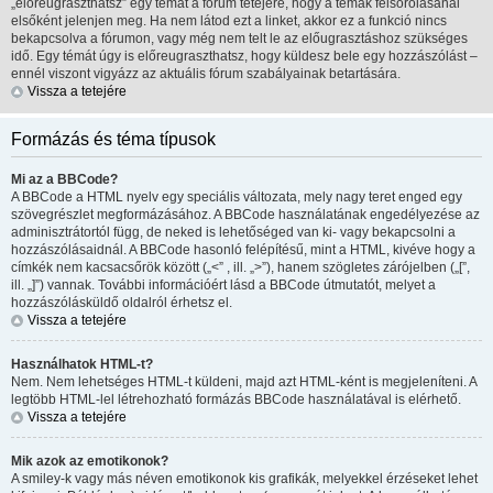
„előreugraszthatsz” egy témát a fórum tetejére, hogy a témák felsorolásánál
elsőként jelenjen meg. Ha nem látod ezt a linket, akkor ez a funkció nincs
bekapcsolva a fórumon, vagy még nem telt le az előugrasztáshoz szükséges
idő. Egy témát úgy is előreugraszthatsz, hogy küldesz bele egy hozzászólást –
ennél viszont vigyázz az aktuális fórum szabályainak betartására.
Vissza a tetejére
Formázás és téma típusok
Mi az a BBCode?
A BBCode a HTML nyelv egy speciális változata, mely nagy teret enged egy
szövegrészlet megformázásához. A BBCode használatának engedélyezése az
adminisztrátortól függ, de neked is lehetőséged van ki- vagy bekapcsolni a
hozzászólásaidnál. A BBCode hasonló felépítésű, mint a HTML, kivéve hogy a
címkék nem kacsacsőrök között („<” , ill. „>”), hanem szögletes zárójelben („[”,
ill. „]”) vannak. További információért lásd a BBCode útmutatót, melyet a
hozzászólásküldő oldalról érhetsz el.
Vissza a tetejére
Használhatok HTML-t?
Nem. Nem lehetséges HTML-t küldeni, majd azt HTML-ként is megjeleníteni. A
legtöbb HTML-lel létrehozható formázás BBCode használatával is elérhető.
Vissza a tetejére
Mik azok az emotikonok?
A smiley-k vagy más néven emotikonok kis grafikák, melyekkel érzéseket lehet