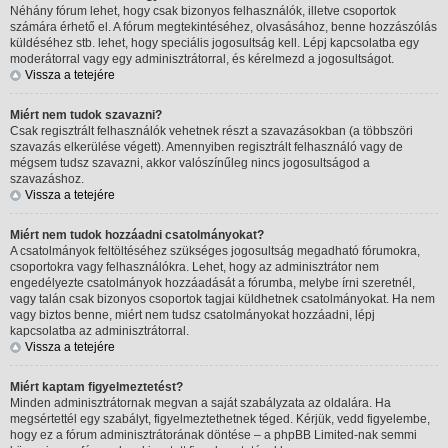
Néhány fórum lehet, hogy csak bizonyos felhasználók, illetve csoportok
számára érhető el. A fórum megtekintéséhez, olvasásához, benne hozzászólás
küldéséhez stb. lehet, hogy speciális jogosultság kell. Lépj kapcsolatba egy
moderátorral vagy egy adminisztrátorral, és kérelmezd a jogosultságot.
Vissza a tetejére
Miért nem tudok szavazni?
Csak regisztrált felhasználók vehetnek részt a szavazásokban (a többszöri
szavazás elkerülése végett). Amennyiben regisztrált felhasználó vagy de
mégsem tudsz szavazni, akkor valószínűleg nincs jogosultságod a
szavazáshoz.
Vissza a tetejére
Miért nem tudok hozzáadni csatolmányokat?
A csatolmányok feltöltéséhez szükséges jogosultság megadható fórumokra,
csoportokra vagy felhasználókra. Lehet, hogy az adminisztrátor nem
engedélyezte csatolmányok hozzáadását a fórumba, melybe írni szeretnél,
vagy talán csak bizonyos csoportok tagjai küldhetnek csatolmányokat. Ha nem
vagy biztos benne, miért nem tudsz csatolmányokat hozzáadni, lépj
kapcsolatba az adminisztrátorral.
Vissza a tetejére
Miért kaptam figyelmeztetést?
Minden adminisztrátornak megvan a saját szabályzata az oldalára. Ha
megsértettél egy szabályt, figyelmeztethetnek téged. Kérjük, vedd figyelembe,
hogy ez a fórum adminisztrátorának döntése – a phpBB Limited-nak semmi