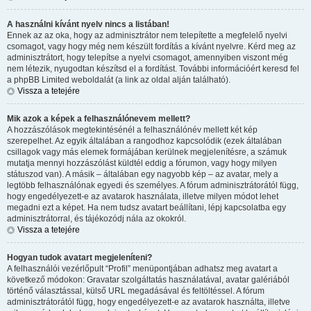
A használni kívánt nyelv nincs a listában!
Ennek az az oka, hogy az adminisztrátor nem telepítette a megfelelő nyelvi
csomagot, vagy hogy még nem készült fordítás a kívánt nyelvre. Kérd meg az
adminisztrátort, hogy telepítse a nyelvi csomagot, amennyiben viszont még
nem létezik, nyugodtan készítsd el a fordítást. További információért keresd fel
a phpBB Limited weboldalát (a link az oldal alján található).
Vissza a tetejére
Mik azok a képek a felhasználónevem mellett?
A hozzászólások megtekintésénél a felhasználónév mellett két kép
szerepelhet. Az egyik általában a rangodhoz kapcsolódik (ezek általában
csillagok vagy más elemek formájában kerülnek megjelenítésre, a számuk
mutatja mennyi hozzászólást küldtél eddig a fórumon, vagy hogy milyen
státuszod van). A másik – általában egy nagyobb kép – az avatar, mely a
legtöbb felhasználónak egyedi és személyes. A fórum adminisztrátorától függ,
hogy engedélyezett-e az avatarok használata, illetve milyen módot lehet
megadni ezt a képet. Ha nem tudsz avatart beállítani, lépj kapcsolatba egy
adminisztrátorral, és tájékozódj nála az okokról.
Vissza a tetejére
Hogyan tudok avatart megjeleníteni?
A felhasználói vezérlőpult “Profil” menüpontjában adhatsz meg avatart a
következő módokon: Gravatar szolgáltatás használatával, avatar galériából
történő választással, külső URL megadásával és feltöltéssel. A fórum
adminisztrátorától függ, hogy engedélyezett-e az avatarok használta, illetve