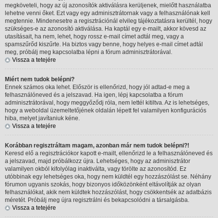
megköveteli, hogy az új azonosítók aktiválásra kerüljenek, mielőtt használatba
lehetne venni őket. Ezt vagy egy adminisztrátornak vagy a felhasználónak kell
megtennie. Mindenesetre a regisztrációnál elvileg tájékoztatásra kerültél, hogy
szükséges-e az azonosító aktiválása. Ha kaptál egy e-mailt, akkor kövesd az
utasításait, ha nem, lehet, hogy rossz e-mail címet adtál meg, vagy a
spamszűrőd kiszűrte. Ha biztos vagy benne, hogy helyes e-mail címet adtál
meg, próbálj meg kapcsolatba lépni a fórum adminisztrátorával.
Vissza a tetejére
Miért nem tudok belépni?
Ennek számos oka lehet. Először is ellenőrizd, hogy jól adtad-e meg a
felhasználóneved és a jelszavad. Ha igen, lépj kapcsolatba a fórum
adminisztrátorával, hogy meggyőződj róla, nem lettél kitiltva. Az is lehetséges,
hogy a weboldal üzemeltetőjének oldalán lépett fel valamilyen konfigurációs
hiba, melyet javítaniuk kéne.
Vissza a tetejére
Korábban regisztráltam magam, azonban már nem tudok belépni?!
Keresd elő a regisztrációkor kapott e-mailt, ellenőrizd le a felhasználóneved és
a jelszavad, majd próbálkozz újra. Lehetséges, hogy az adminisztrátor
valamilyen okból kifolyólag inaktiválta, vagy törölte az azonosítód. Ez
utóbbinak egy lehetséges oka, hogy nem küldtél egy hozzászólást se. Néhány
fórumon ugyanis szokás, hogy bizonyos időközönként eltávolítják az olyan
felhasználókat, akik nem küldtek hozzászólást, hogy csökkentsék az adatbázis
méretét. Próbálj meg újra regisztrálni és bekapcsolódni a társalgásba.
Vissza a tetejére