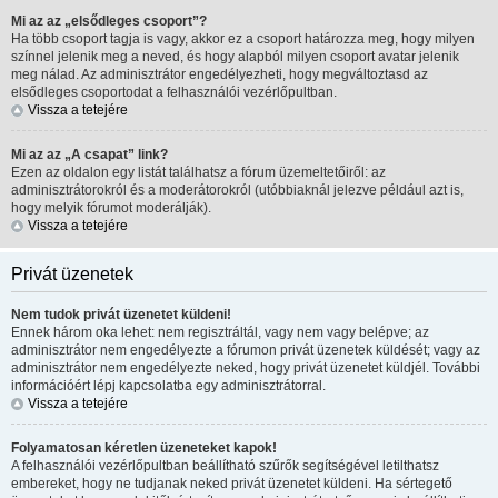
Mi az az „elsődleges csoport”?
Ha több csoport tagja is vagy, akkor ez a csoport határozza meg, hogy milyen
színnel jelenik meg a neved, és hogy alapból milyen csoport avatar jelenik
meg nálad. Az adminisztrátor engedélyezheti, hogy megváltoztasd az
elsődleges csoportodat a felhasználói vezérlőpultban.
Vissza a tetejére
Mi az az „A csapat” link?
Ezen az oldalon egy listát találhatsz a fórum üzemeltetőiről: az
adminisztrátorokról és a moderátorokról (utóbbiaknál jelezve például azt is,
hogy melyik fórumot moderálják).
Vissza a tetejére
Privát üzenetek
Nem tudok privát üzenetet küldeni!
Ennek három oka lehet: nem regisztráltál, vagy nem vagy belépve; az
adminisztrátor nem engedélyezte a fórumon privát üzenetek küldését; vagy az
adminisztrátor nem engedélyezte neked, hogy privát üzenetet küldjél. További
információért lépj kapcsolatba egy adminisztrátorral.
Vissza a tetejére
Folyamatosan kéretlen üzeneteket kapok!
A felhasználói vezérlőpultban beállítható szűrők segítségével letilthatsz
embereket, hogy ne tudjanak neked privát üzenetet küldeni. Ha sértegető