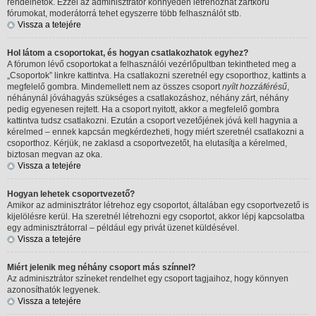
rendelhetők. Ezzel az adminisztrátor könnyedén létrehozhat zártkörű
fórumokat, moderátorrá tehet egyszerre több felhasználót stb.
Vissza a tetejére
Hol látom a csoportokat, és hogyan csatlakozhatok egyhez?
A fórumon lévő csoportokat a felhasználói vezérlőpultban tekintheted meg a
„Csoportok” linkre kattintva. Ha csatlakozni szeretnél egy csoporthoz, kattints a
megfelelő gombra. Mindemellett nem az összes csoport
nyílt hozzáférésű
,
néhánynál jóváhagyás szükséges a csatlakozáshoz, néhány zárt, néhány
pedig egyenesen rejtett. Ha a csoport nyitott, akkor a megfelelő gombra
kattintva tudsz csatlakozni. Ezután a csoport vezetőjének jóvá kell hagynia a
kérelmed – ennek kapcsán megkérdezheti, hogy miért szeretnél csatlakozni a
csoporthoz. Kérjük, ne zaklasd a csoportvezetőt, ha elutasítja a kérelmed,
biztosan megvan az oka.
Vissza a tetejére
Hogyan lehetek csoportvezető?
Amikor az adminisztrátor létrehoz egy csoportot, általában egy csoportvezető is
kijelölésre kerül. Ha szeretnél létrehozni egy csoportot, akkor lépj kapcsolatba
egy adminisztrátorral – például egy privát üzenet küldésével.
Vissza a tetejére
Miért jelenik meg néhány csoport más színnel?
Az adminisztrátor színeket rendelhet egy csoport tagjaihoz, hogy könnyen
azonosíthatók legyenek.
Vissza a tetejére