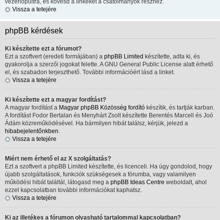
vezérlőpultra, és kövesd a linkeket a csatolmányok részhez.
Vissza a tetejére
phpBB kérdések
Ki készítette ezt a fórumot?
Ezt a szoftvert (eredeti formájában) a
phpBB Limited
készítette, adta ki, és
gyakorolja a szerzői jogokat felette. A GNU General Public License alatt érhető
el, és szabadon terjeszthető. További információért lásd a linket.
Vissza a tetejére
Ki készítette ezt a magyar fordítást?
A magyar fordítást a
Magyar phpBB Közösség
fordító
készítik, és tartják karban.
A fordítást Fodor Bertalan és Menyhárt Zsolt készítette Berentés Marcell és Joó
Ádám közreműködésével. Ha bármilyen hibát találsz, kérjük, jelezd a
hibabejelentőnkben
.
Vissza a tetejére
Miért nem érhető el az X szolgáltatás?
Ezt a szoftvert a phpBB Limited készítette, és licenceli. Ha úgy gondolod, hogy
újabb szolgáltatások, funkciók szükségesek a fórumba, vagy valamilyen
működési hibát találtál, látogasd meg a
phpBB Ideas Centre
weboldalt, ahol
ezzel kapcsolatban további információkat kaphatsz.
Vissza a tetejére
Ki az illetékes a fórumon olvasható tartalommal kapcsolatban?