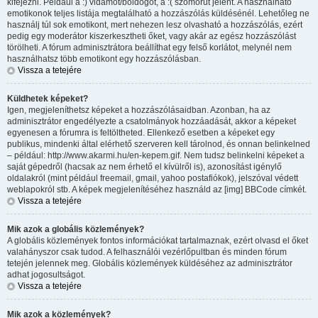
kifejezni. Például a :) vidámot/boldogot, a :( szomorút jelent. A használható
emotikonok teljes listája megtalálható a hozzászólás küldésénél. Lehetőleg ne
használj túl sok emotikont, mert nehezen lesz olvasható a hozzászólás, ezért
pedig egy moderátor kiszerkesztheti őket, vagy akár az egész hozzászólást
törölheti. A fórum adminisztrátora beállíthat egy felső korlátot, melynél nem
használhatsz több emotikont egy hozzászólásban.
Vissza a tetejére
Küldhetek képeket?
Igen, megjeleníthetsz képeket a hozzászólásaidban. Azonban, ha az
adminisztrátor engedélyezte a csatolmányok hozzáadását, akkor a képeket
egyenesen a fórumra is feltöltheted. Ellenkező esetben a képeket egy
publikus, mindenki által elérhető szerveren kell tárolnod, és onnan belinkelned
– például: http://www.akarmi.hu/en-kepem.gif. Nem tudsz belinkelni képeket a
saját gépedről (hacsak az nem érhető el kívülről is), azonosítást igénylő
oldalakról (mint például freemail, gmail, yahoo postafiókok), jelszóval védett
weblapokról stb. A képek megjelenítéséhez használd az [img] BBCode címkét.
Vissza a tetejére
Mik azok a globális közlemények?
A globális közlemények fontos információkat tartalmaznak, ezért olvasd el őket
valahányszor csak tudod. A felhasználói vezérlőpultban és minden fórum
tetején jelennek meg. Globális közlemények küldéséhez az adminisztrátor
adhat jogosultságot.
Vissza a tetejére
Mik azok a közlemények?