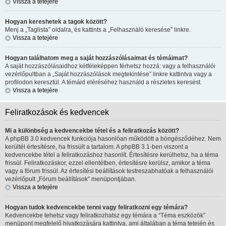
Vissza a tetejére
Hogyan kereshetek a tagok között?
Menj a „Taglista” oldalra, és kattints a „Felhasználó keresése” linkre.
Vissza a tetejére
Hogyan találhatom meg a saját hozzászólásaimat és témáimat?
A saját hozzászólásaidhoz kétféleképpen férhetsz hozzá: vagy a felhasználói
vezérlőpultban a „Saját hozzászólások megtekintése” linkre kattintva vagy a
profilodon keresztül. A témáid eléréséhez használd a részletes keresést.
Vissza a tetejére
Feliratkozások és kedvencek
Mi a különbség a kedvencekbe tétel és a feliratkozás között?
A phpBB 3.0 kedvencek funkciója hasonlóan működött a böngésződéhez. Nem
kerültél értesítésre, ha frissült a tartalom. A phpBB 3.1-ben viszont a
kedvencekbe tétel a feliratkozáshoz hasonlít. Értesítésre kerülhetsz, ha a téma
frissül. Feliratkozáskor, ezzel ellentétben, értesítésre kerülsz, amikor a téma
vagy a fórum frissül. Az értesítési beállítások testreszabhatóak a felhasználói
vezérlőpult „Fórum beállítások” menüpontjában.
Vissza a tetejére
Hogyan tudok kedvencekbe tenni vagy feliratkozni egy témára?
Kedvencekbe tehetsz vagy feliratkozhatsz egy témára a “Téma eszközök”
menüpont megfelelő hivatkozására kattintva, ami általában a téma tetején és