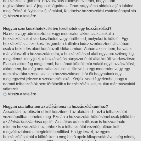
hozzászólás" gombra. Hozzászólás küldéséhez lehet, hogy előbb
regisztrálnod kell. A jogosultságaidat a fórum vagy téma oldalak alján találod
meg. Például: Nyithatsz új témákat, Küldhetsz hozzászólást csatolmánnyal stb.
Vissza a tetejére
Hogyan szerkeszthetek, illetve törölhetek egy hozzászólást?
Ha nem vagy adminisztrátor vagy moderátor, akkor csak azokat a
hozzászólásokat szerkesztheted vagy törölheted, melyeket te küldtél. Egy
hozzászólást a szerkesztés gombra kattintva tudsz szerkeszteni, általában
csak a beküldés utáni korlátozott időtartamban. Abban az esetben, ha valaki
már válaszolt a hozzászólásodra, a hozzászólásod alatt egy apró szöveg fog
megjelenni, mely jelzi, a hozzászólás hányszor és ki által került szerkesztésre.
Ez csak akkor fog megjelenni, ha utánad küldött már valaki egy hozzászólást,
akkor nem, ha még nem válaszolt senki, illetve ha egy moderátor vagy egy
adminisztrátor szerkesztette a hozzászólásod, bár ők hagyhatnak egy
megjegyzést jelezve a szerkesztés okát. Kérjük, vedd figyelembe, hogy a
normál felhasználók nem törölhetik a hozzászólásukat, miután már másvalaki
válaszolt.
Vissza a tetejére
Hogyan csatolhatom az aláírásomat a hozzászólásomhoz?
A csatoláshoz először el kell készítened az aláírásod – ezt a felhasználói
vezérlőpultban teheted meg. Ezután a hozzászólás küldésénél csak jelöld be
az
Aláírás hozzáadása
opciót. Az aláírás automatikusan is hozzáadható
minden hozzászóláshoz, ehhez is a felhasználói vezérlőpultban kell
megváltoztatnod a megfelelő beállítást. Ha így teszel, az egyes
hozzászólásoknál a küldéskor a megfelelő opció kikapcsolásával még mindig