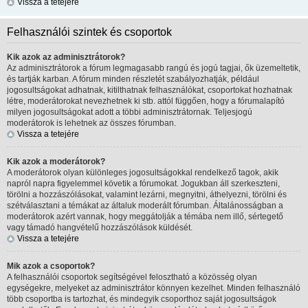
Vissza a tetejére
Felhasználói szintek és csoportok
Kik azok az adminisztrátorok?
Az adminisztrátorok a fórum legmagasabb rangú és jogú tagjai, ők üzemeltetik,
és tartják karban. A fórum minden részletét szabályozhatják, például
jogosultságokat adhatnak, kitilthatnak felhasználókat, csoportokat hozhatnak
létre, moderátorokat nevezhetnek ki stb. attól függően, hogy a fórumalapító
milyen jogosultságokat adott a többi adminisztrátornak. Teljesjogú
moderátorok is lehetnek az összes fórumban.
Vissza a tetejére
Kik azok a moderátorok?
A moderátorok olyan különleges jogosultságokkal rendelkező tagok, akik
napról napra figyelemmel követik a fórumokat. Jogukban áll szerkeszteni,
törölni a hozzászólásokat, valamint lezárni, megnyitni, áthelyezni, törölni és
szétválasztani a témákat az általuk moderált fórumban. Általánosságban a
moderátorok azért vannak, hogy meggátolják a témába nem illő, sértegető
vagy támadó hangvételű hozzászólások küldését.
Vissza a tetejére
Mik azok a csoportok?
A felhasználói csoportok segítségével felosztható a közösség olyan
egységekre, melyeket az adminisztrátor könnyen kezelhet. Minden felhasználó
több csoportba is tartozhat, és mindegyik csoporthoz saját jogosultságok