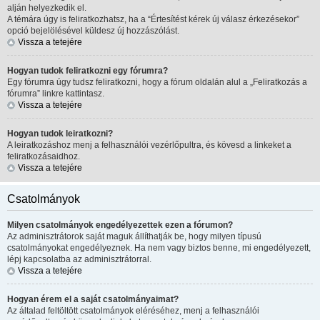
alján helyezkedik el.
A témára úgy is feliratkozhatsz, ha a “Értesítést kérek új válasz érkezésekor”
opció bejelölésével küldesz új hozzászólást.
Vissza a tetejére
Hogyan tudok feliratkozni egy fórumra?
Egy fórumra úgy tudsz feliratkozni, hogy a fórum oldalán alul a „Feliratkozás a
fórumra” linkre kattintasz.
Vissza a tetejére
Hogyan tudok leiratkozni?
A leiratkozáshoz menj a felhasználói vezérlőpultra, és kövesd a linkeket a
feliratkozásaidhoz.
Vissza a tetejére
Csatolmányok
Milyen csatolmányok engedélyezettek ezen a fórumon?
Az adminisztrátorok saját maguk állíthatják be, hogy milyen típusú
csatolmányokat engedélyeznek. Ha nem vagy biztos benne, mi engedélyezett,
lépj kapcsolatba az adminisztrátorral.
Vissza a tetejére
Hogyan érem el a saját csatolmányaimat?
Az általad feltöltött csatolmányok eléréséhez, menj a felhasználói