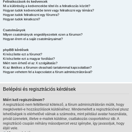
Feliratkozások és kedvencek
Mi a különbség a kedvencekbe tétel és a feliratkozás között?
Hogyan tudok kedvencekbe tenni vagy feliratkozni egy témára?
Hogyan tudok feliratkozni egy fórumra?
Hogyan tudok leiratkozni?
Csatolmányok
Milyen csatolmányok engedélyezettek ezen a fórumon?
Hogyan érem el a saját csatolmányaimat?
phpBB kérdések
Ki készítette ezt a fórumot?
Ki készítette ezt a magyar fordítást?
Miért nem érhető el az X szolgáltatás?
Ki az illetékes a fórumon olvasható tartalommal kapcsolatban?
Hogyan vehetem fel a kapcsolatot a fórum adminisztrátorával?
Belépési és regisztrációs kérdések
Miért kell regisztrálnom?
A regisztráció nem feltétlenül kötelező, a fórum adminisztrátorán múlik, hogy
megköveteli-e hozzászólások küldéséhez. Mindemellett a regisztrációval plusz
lehetőségek is elérhetővé válnak a számodra, mint például avatar használata,
privát üzenetek, illetve e-mailek küldése, csatlakozás csoportokhoz stb. A
regisztráció csupán néhány másodpercet vesz igénybe, így javasoljuk, hogy
éljél vele.