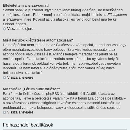
Elfelejtettem a jelszavamat!
Semmi pánik! A jelszavad ugyan nem lehet utólag kideríteni, de lehetőséged
van új készítésére. Ehhez menj a belépés oldalra, majd kattints az
Elfelejtettem
a jelszavam
linkre. Kövesd az utasításokat, és rövid időn belül újra be kell
tudnod lépned.
Vissza a tetejére
Miért kerülök kiléptetésre automatikusan?
Ha belépéskor nem jelölöd be az
Emlékezzen rám
opciót, a rendszer csak egy
előre meghatározott ideig hagy belépve. Ez a viselkedés meggátolja az
azonosítóddal való visszaélést. A tartós belépve maradáshoz jelöld be az
említett opciót. Ezen funkció használata nem ajánlott, ha nyilvános helyről
használod a fórumot, például könyvtárból, internetkávézóból vagy egyetemi
laborból. Ha nem látod a jelölőnégyzetet, a fórumon valószínűleg nincs
bekapcsolva ez a funkció.
Vissza a tetejére
Mit csinál a „Fórum sütik törlése”?
Ez a funkció törli az összes phpBB3 által küldött sütit. A sütik feladata az
azonosítás, illetve a beléptetés, valamint – ha a fórum tulajdonosa beállította –
a hozzászólások olvasottságának követése és ehhez hasonló funkciók. Ha
problémáid vannak a belépéssel vagy a kilépéssel, a sütik törlése segíthet.
Vissza a tetejére
Felhasználói beállítások