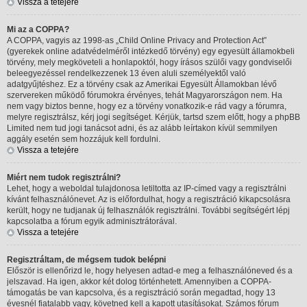
Vissza a tetejére
Mi az a COPPA?
A COPPA, vagyis az 1998-as „Child Online Privacy and Protection Act”
(gyerekek online adatvédelméről intézkedő törvény) egy egyesült államokbeli
törvény, mely megköveteli a honlapoktól, hogy írásos szülői vagy gondviselői
beleegyezéssel rendelkezzenek 13 éven aluli személyektől való
adatgyűjtéshez. Ez a törvény csak az Amerikai Egyesült Államokban lévő
szervereken működő fórumokra érvényes, tehát Magyarországon nem. Ha
nem vagy biztos benne, hogy ez a törvény vonatkozik-e rád vagy a fórumra,
melyre regisztrálsz, kérj jogi segítséget. Kérjük, tartsd szem előtt, hogy a phpBB
Limited nem tud jogi tanácsot adni, és az alább leírtakon kívül semmilyen
aggály esetén sem hozzájuk kell fordulni.
Vissza a tetejére
Miért nem tudok regisztrálni?
Lehet, hogy a weboldal tulajdonosa letiltotta az IP-címed vagy a regisztrálni
kívánt felhasználónevet. Az is előfordulhat, hogy a regisztráció kikapcsolásra
került, hogy ne tudjanak új felhasználók regisztrálni. További segítségért lépj
kapcsolatba a fórum egyik adminisztrátorával.
Vissza a tetejére
Regisztráltam, de mégsem tudok belépni
Először is ellenőrizd le, hogy helyesen adtad-e meg a felhasználóneved és a
jelszavad. Ha igen, akkor két dolog történhetett. Amennyiben a COPPA-
támogatás be van kapcsolva, és a regisztráció során megadtad, hogy 13
évesnél fiatalabb vagy, követned kell a kapott utasításokat. Számos fórum