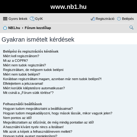
www.nb1.hu
Gyors linkek
GyIK
Regisztráció
Belépés
NB1.hu
Fórum kezdőlap
ere
Gyakran ismételt kérdések
sé
s
Belépési és regisztrációs kérdések
Miért kell regisztrálnom?
Mi az a COPPA?
Miért nem tudok regisztrálni?
Regisztráltam, de mégsem tudok belépni
Miért nem tudok belépni?
Korábban regisztráltam magam, azonban már nem tudok belépni?!
Elfelejtettem a jelszavamat!
Miért kerülök kiléptetésre automatikusan?
Mit csinál a „Fórum sütik törlése”?
Felhasználói beállítások
Hogyan tudom megváltoztatni a beállításaimat?
Hogyan tudom megakadályozni, hogy mások lássák, mikor vagyok jelen?
Nem pontos az idő!
Megváltoztattam az időzónát, de még mindig pontatlan az idő!
A használni kívánt nyelv nincs a listában!
Mik azok a képek a felhasználónevem mellett?
Hogyan tudok avatart megjeleníteni?