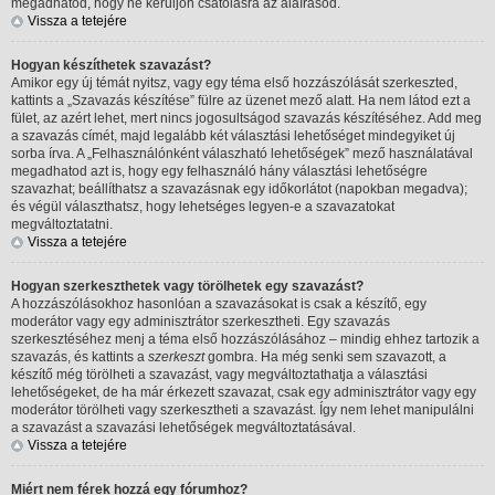
megadhatod, hogy ne kerüljön csatolásra az aláírásod.
Vissza a tetejére
Hogyan készíthetek szavazást?
Amikor egy új témát nyitsz, vagy egy téma első hozzászólását szerkeszted,
kattints a „Szavazás készítése” fülre az üzenet mező alatt. Ha nem látod ezt a
fület, az azért lehet, mert nincs jogosultságod szavazás készítéséhez. Add meg
a szavazás címét, majd legalább két választási lehetőséget mindegyiket új
sorba írva. A „Felhasználónként válaszható lehetőségek” mező használatával
megadhatod azt is, hogy egy felhasználó hány választási lehetőségre
szavazhat; beállíthatsz a szavazásnak egy időkorlátot (napokban megadva);
és végül választhatsz, hogy lehetséges legyen-e a szavazatokat
megváltoztatatni.
Vissza a tetejére
Hogyan szerkeszthetek vagy törölhetek egy szavazást?
A hozzászólásokhoz hasonlóan a szavazásokat is csak a készítő, egy
moderátor vagy egy adminisztrátor szerkesztheti. Egy szavazás
szerkesztéséhez menj a téma első hozzászólásához – mindig ehhez tartozik a
szavazás, és kattints a
szerkeszt
gombra. Ha még senki sem szavazott, a
készítő még törölheti a szavazást, vagy megváltoztathatja a választási
lehetőségeket, de ha már érkezett szavazat, csak egy adminisztrátor vagy egy
moderátor törölheti vagy szerkesztheti a szavazást. Így nem lehet manipulálni
a szavazást a szavazási lehetőségek megváltoztatásával.
Vissza a tetejére
Miért nem férek hozzá egy fórumhoz?