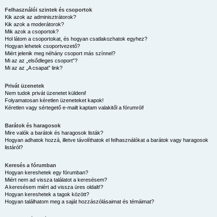
Felhasználói szintek és csoportok
Kik azok az adminisztrátorok?
Kik azok a moderátorok?
Mik azok a csoportok?
Hol látom a csoportokat, és hogyan csatlakozhatok egyhez?
Hogyan lehetek csoportvezető?
Miért jelenik meg néhány csoport más színnel?
Mi az az „elsődleges csoport”?
Mi az az „A csapat” link?
Privát üzenetek
Nem tudok privát üzenetet küldeni!
Folyamatosan kéretlen üzeneteket kapok!
Kéretlen vagy sértegető e-mailt kaptam valakitől a fórumról!
Barátok és haragosok
Mire valók a barátok és haragosok listák?
Hogyan adhatok hozzá, illetve távolíthatok el felhasználókat a barátok vagy haragosok
listáról?
Keresés a fórumban
Hogyan kereshetek egy fórumban?
Miért nem ad vissza találatot a keresésem?
A keresésem miért ad vissza üres oldalt!?
Hogyan kereshetek a tagok között?
Hogyan találhatom meg a saját hozzászólásaimat és témáimat?