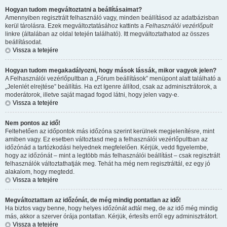
Hogyan tudom megváltoztatni a beállításaimat?
Amennyiben regisztrált felhasználó vagy, minden beállításod az adatbázisban
kerül tárolásra. Ezek megváltoztatásához kattints a
Felhasználói vezérlőpult
linkre (általában az oldal tetején található). Itt megváltoztathatod az összes
beállításodat.
Vissza a tetejére
Hogyan tudom megakadályozni, hogy mások lássák, mikor vagyok jelen?
A Felhasználói vezérlőpultban a „Fórum beállítások” menüpont alatt található a
„Jelenlét elrejtése” beállítás. Ha ezt
Igen
re állítod, csak az adminisztrátorok, a
moderátorok, illetve saját magad fogod látni, hogy jelen vagy-e.
Vissza a tetejére
Nem pontos az idő!
Feltehetően az időpontok más időzóna szerint kerülnek megjelenítésre, mint
amiben vagy. Ez esetben változtasd meg a felhasználói vezérlőpultban az
időzónád a tartózkodási helyednek megfelelően. Kérjük, vedd figyelembe,
hogy az időzónát – mint a legtöbb más felhasználói beállítást – csak regisztrált
felhasználók változtathatják meg. Tehát ha még nem regisztráltál, ez egy jó
alakalom, hogy megtedd.
Vissza a tetejére
Megváltoztattam az időzónát, de még mindig pontatlan az idő!
Ha biztos vagy benne, hogy helyes időzónát adtál meg, de az idő még mindig
más, akkor a szerver órája pontatlan. Kérjük, értesíts erről egy adminisztrátort.
Vissza a tetejére