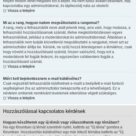
milyen módon lehet megadni ezt a képet. Ha nem tudsz avatart beállítani, lépj
kapcsolatba egy adminisztrátorral, és tájékozódj nála az okokról.
Vissza a tetejére
Mi az a rang, hogyan tudom megváltoztatni a rangomat?
A rang, mely a felhasználók neve alatt jelenik meg, arra való, hogy mutassa, a
felhasználó hozzászólásainak számát, illetve megkülönböztessen egyes
felhasználókat, például a moderátorokat és adminisztrátorokat. Általában a
felhasználók nem tudják közvetlenül megváltoztatni a rangjukat, mivel azt az
adminisztrátor állítja be. Kérünk, ne szólj hozzá feleslegesen a témákhoz, csak
hogy növeld a hozzászólásaid számát, hiszen valószínű, hogy ezt a
moderátorok fel fogják fedezni, és egyszerűen csökkenteni fogják a
hozzászólásaid számát.
Vissza a tetejére
Miért kell bejelentkeznem e-mail küldéséhez?
Csak regisztrált felhasználók küldhetnek e-mailt a beépített e-mail funkció
segítségével (ha az adminisztrátor bekapcsolta ezt a lehetőséget). Ez a
névtelen emberek nemkívánt leveleinek elkerülése végett szükséges.
Vissza a tetejére
Hozzászólással kapcsolatos kérdések
Hogyan készíthetek egy új témát vagy válaszolhatok egy témában?
Ha egy fórumban új témát szeretnél nyitni, kattints az "Új téma" gombra a
fórumban. Hozzászólás küldéséhez egy már létező témába kattints az "Új