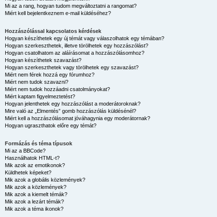
Mi az a rang, hogyan tudom megváltoztatni a rangomat?
Miért kell bejelentkeznem e-mail küldéséhez?
Hozzászólással kapcsolatos kérdések
Hogyan készíthetek egy új témát vagy válaszolhatok egy témában?
Hogyan szerkeszthetek, illetve törölhetek egy hozzászólást?
Hogyan csatolhatom az aláírásomat a hozzászólásomhoz?
Hogyan készíthetek szavazást?
Hogyan szerkeszthetek vagy törölhetek egy szavazást?
Miért nem férek hozzá egy fórumhoz?
Miért nem tudok szavazni?
Miért nem tudok hozzáadni csatolmányokat?
Miért kaptam figyelmeztetést?
Hogyan jelenthetek egy hozzászólást a moderátoroknak?
Mire való az „Elmentés” gomb hozzászólás küldésénél?
Miért kell a hozzászólásomat jóváhagynia egy moderátornak?
Hogyan ugraszthatok előre egy témát?
Formázás és téma típusok
Mi az a BBCode?
Használhatok HTML-t?
Mik azok az emotikonok?
Küldhetek képeket?
Mik azok a globális közlemények?
Mik azok a közlemények?
Mik azok a kiemelt témák?
Mik azok a lezárt témák?
Mik azok a téma ikonok?