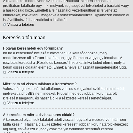
A listáidra két módon vehetsz fel felhasználókat. Minden felhasználó
profiljában található egy link, melynek segítségével felveheted a barátaid vagy
a haragosaid közé. Emellett a felhasználói vezérlőpultban is felvehetsz
embereket, közvetlenül megadva a felhasználónevüket. Ugyanezen oldalon el
is távolíthatsz felhasználókat a listáidról.
Vissza a tetejére
Keresés a fórumban
Hogyan kereshetek egy fórumban?
Írd be a keresendő kifejezést közvetlenül a keresődobozba, mely
rendelkezésre áll a fórum kezdőlapon, egy fórumban vagy egy témában. A
részletes keresést a „Részletes keresés” linkre kattintva tudod elérni, mely a
fórum összes oldalán elérhető. Ennek a helye a használt megjelenéstől függ.
Vissza a tetejére
Miért nem ad vissza találatot a keresésem?
Valószínűleg a keresés túl általános volt, és sok gyakori szót tartalmazhatott,
melyeket a phpBB3 nem indexel. Próbálj meg egy jobban körülhatárolt
kifejezést megadni, és használd ki a részletes keresés lehetőségeit.
Vissza a tetejére
A keresésem miért ad vissza üres oldalt!?
A keresésed olyan sok találatot adott vissza, hogy azt a webszerver már nem
tudta kezelni. Használd a „Részletes keresést”, jobban körülhatárolt kifejezést
adj meg, és válaszd ki, hogy csak melyik fórumban szeretnél keresni.