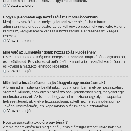
köze nincs a fórumokon kiosztott figyelmeztetésekhez.
Vissza a tetejére
Hogyan jelenthetek egy hozzászólást a moderátoroknak?
Menj a hozzászóláshoz, melyet jelenteni szeretnél, és ha a fórum
adminisztrátora engedélyezte, látnod kell egy gombot, mely erre való. Ha erre
kattintasz, végigkísérésre kerülsz a hozzászólás jelentéséhez szükséges
lépéseken.
Vissza a tetejére
Mire való az „Elmentés” gomb hozzászólás küldésénél?
Ezzel elmentheted a még nem befejezett üzeneted, majd később folytathatod,
és elküldheted. Egy piszkozat betöltéséhez menj a felhasználói vezérlőpultra
és kövesd a maguktól értetődő lépéseket.
Vissza a tetejére
Miért kell a hozzászólásomat jóváhagynia egy moderátornak?
A fórum adminisztrátora beállíthatta, hogy a fórumban, melybe hozzászólást
szeretnél küldeni, csak olyan hozzászólások jelenhetnek meg, melyeket egy
moderátor átnézett. Az is lehet, hogy az adminisztrátor egy olyan csoportba
helyezett téged, akiknek a hozzászólásait át kell néznie egy moderátornak.
További információért, lépj kapcsolatba a fórum adminisztrátorával.
Vissza a tetejére
Hogyan ugraszthatok előre egy témát?
A téma megtekintésénél megjelenő „Téma előreugrasztása” linkre kattintva